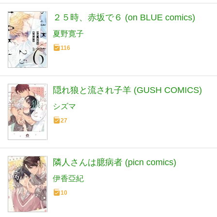
２５時、赤坂で６ (on BLUE comics)
夏野寛子
116
隠れ狼と流され子羊 (GUSH COMICS)
シズマ
27
隣人さんは臆病者 (picn comics)
伊香亞紀
10