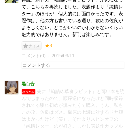
て、こちらを再読しました。表題作より「純情レ
ター」のほうが、個人的には面白かったです。表
題作は、他の方も書いている通り、攻めの佐良が
よろしくない。どこがいいのかわからないくらい
魅力的ではありません。新刊は楽しみです。
★3
ナイス
コメント(0)
2015/03/11
黒百合
先に『箱詰め草食ラビット』と薄い本を読
ネタバレ
んでしまったので、順序逆になったけど同時収録
されてる馴れ初めが読みたくて購入。うん、私も
この攻、佐良はダメ。櫛原の七瀬に対するドヤ顔
はよかったけど（笑）。それよりスピンオフの
「純情レター」のが好き。しかし表題作カップル