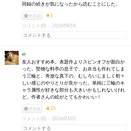
同録の続きが気になったから読むことにした。
★1
ナイス
コメント(0)
2016/06/19
ei
友人おすすめ本。表題作よりスピンオフが面白か
った。堅物な料亭の息子で、お弁当も作れてしま
う三輪と、奔放な真下の、むしろいじましく初々
しい感じのやりとりが良かった。単純に三輪のキ
ャラ属性が好きな部分も大きいかもしれないけれ
ど。作者さんの絵がとてもかわいい！
★25
ナイス
コメント(0)
2016/03/22