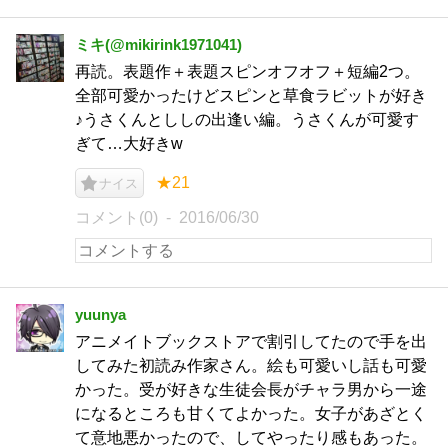
ミキ(@mikirink1971041)
再読。表題作＋表題スピンオフオフ＋短編2つ。
全部可愛かったけどスピンと草食ラビットが好き
♪うさくんとししの出逢い編。うさくんが可愛す
ぎて…大好きw
★21
ナイス
コメント(0)
2016/06/30
yuunya
アニメイトブックストアで割引してたので手を出
してみた初読み作家さん。絵も可愛いし話も可愛
かった。受が好きな生徒会長がチャラ男から一途
になるところも甘くてよかった。女子があざとく
て意地悪かったので、してやったり感もあった。