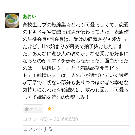
あおい
高校生カプの短編集☆どれも可愛らしくて、恋愛
のドキドキや甘酸っぱさが伝わってきた。表題作
の生徒会長×副会長は、受けの健気さが可愛かっ
たけど、Hの始まりが唐突で拍子抜けした。ま
た、あんなに遊び人の攻めが、なぜ受けを好きに
なったのかイマイチ伝わらなかった。面白かった
のは、「純情レター」と「箱詰め草食ラビッ
ト」！純情レターは二人の心が近づいていく過程
が丁寧で、切ない部分もありつつほのぼの幸せな
気持ちになれた☆箱詰めは、攻めも受けも可愛ら
しくて続編を読むのが楽しみ！
★3
ナイス
コメント(0)
2016/06/30