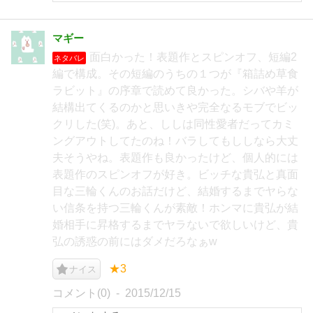
マギー
面白かった！表題作とスピンオフ、短編2
ネタバレ
編で構成。その短編のうちの１つが『箱詰め草食
ラビット』の序章で読めて良かった。シバや羊が
結構出てくるのかと思いきや完全なるモブでビッ
クリした(笑)。あと、ししは同性愛者だってカミ
ングアウトしてたのね！バラしてもししなら大丈
夫そうやね。表題作も良かったけど、個人的には
表題作のスピンオフが好き。ビッチな貴弘と真面
目な三輪くんのお話だけど、結婚するまでヤらな
い信条を持つ三輪くんが素敵！ホンマに貴弘が結
婚相手に昇格するまでヤラないで欲しいけど、貴
弘の誘惑の前にはダメだろなぁw
★3
ナイス
コメント(0)
2015/12/15