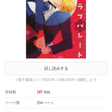
試し読みする
※電子書籍ストアBOOK☆WALKERへ移動します
登録数
187
登録
ページ数
154
ページ