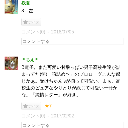
残夏
3－左
ナイス
コメント(0)
2018/07/05
＊ちえ＊
B電子。また可愛い甘酸っぱい男子高校生達が詰
まってた(笑)「箱詰め〜」のプロローグこんな感
じかぁ。受けちゃん'sが揃って可愛い。まぁ、高
校生のピュアなやりとりが総じて可愛い一冊か
な。「純情レター」が好き。
★7
ナイス
コメント(0)
2017/02/02