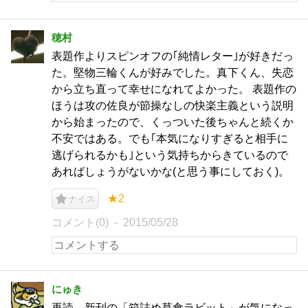
穂村
表題作よりスピンオフの｢純情レター｣が好きだっ
た。堅物三輪くんが好みでした。真下くん、失恋
から立ち直って幸せになれてよかった。 表題作の
ほうは攻の佐良が節操なしの快楽主義という説明
から始まったので、くっついた後ちゃんと続くか
不安ではある。でも｢本気になりすぎると相手に
逃げられるかも｣という気持ちからきているので
あればしょうがないかな(と思う事にしておく)。
★2
ナイス
コメント(0)
2015/05/28
にゅき
再読。新刊の「箱詰め草食ラビット」が気になっ