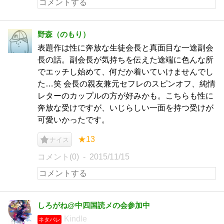
野森（のもり）
表題作は性に奔放な生徒会長と真面目な一途副会
長の話。副会長が気持ちを伝えた途端に色んな所
でエッチし始めて、何だか着いていけませんでし
た…笑 会長の親友兼元セフレのスピンオフ、純情
レターのカップルの方が好みかも。こちらも性に
奔放な受けですが、いじらしい一面を持つ受けが
可愛いかったです。
★13
ナイス
コメント(0)
2015/11/15
しろがね@中四国読メの会参加中
Kindle
ネタバレ