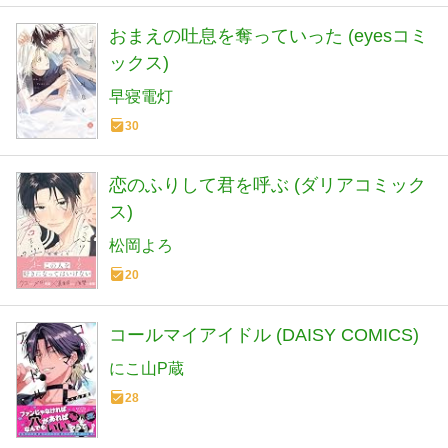
おまえの吐息を奪っていった (eyesコミ
ックス)
早寝電灯
30
恋のふりして君を呼ぶ (ダリアコミック
ス)
松岡よろ
20
コールマイアイドル (DAISY COMICS)
にこ山P蔵
28