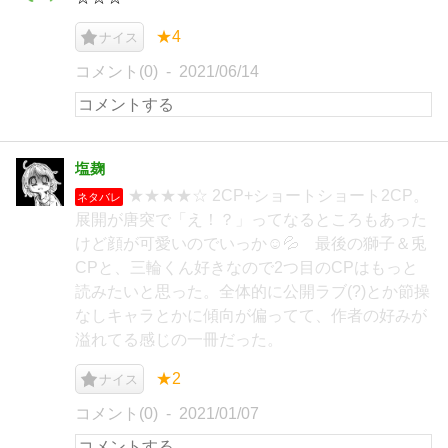
★4
ナイス
コメント(0)
2021/06/14
塩麹
★★★★☆ 2CP+ショートショート2CP。
ネタバレ
展開が唐突で「え！？」ってなるところもあった
けど顔が可愛いのでいっか☺️💦 最後の獅子＆兎
CPと、三輪くん好きなので2つ目のCPはもっと
読みたいと思った。全体的に公開ラブ(?)とか節操
なしキャラとかに傾向が偏ってて、作者の好みが
溢れてる感じの一冊だった。
★2
ナイス
コメント(0)
2021/01/07