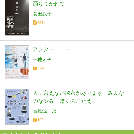
踊りつかれて
塩田武士
6574
アフター・ユー
一穂ミチ
2749
人に言えない秘密があります みんな
のなやみ ぼくのこたえ
高橋源一郎
109