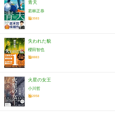
青天
若林正恭
3593
失われた貌
櫻田智也
8883
火星の女王
小川哲
2058