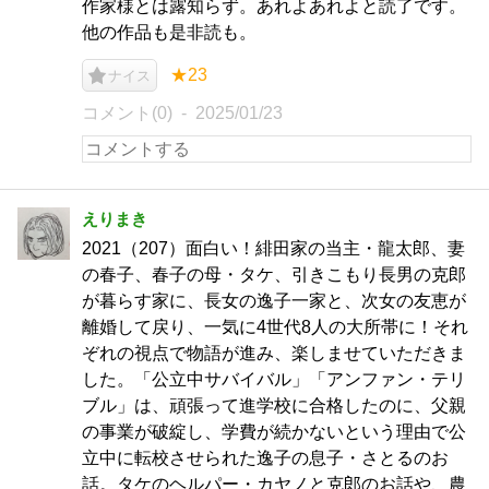
作家様とは露知らず。あれよあれよと読了です。
他の作品も是非読も。
★23
ナイス
コメント(0)
2025/01/23
えりまき
2021（207）面白い！緋田家の当主・龍太郎、妻
の春子、春子の母・タケ、引きこもり長男の克郎
が暮らす家に、長女の逸子一家と、次女の友恵が
離婚して戻り、一気に4世代8人の大所帯に！それ
ぞれの視点で物語が進み、楽しませていただきま
した。「公立中サバイバル」「アンファン・テリ
ブル」は、頑張って進学校に合格したのに、父親
の事業が破綻し、学費が続かないという理由で公
立中に転校させられた逸子の息子・さとるのお
話。タケのヘルパー・カヤノと克郎のお話や、農