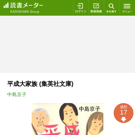
ログイン
新規登録
本を探
平成大家族 (集英社文庫)
中島京子
感想
17