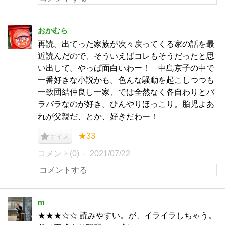
おかむら
再読。出てった家族が次々戻ってくる家の話を最
近読んだので、そういえばコレもそうだったと思
い出して。やっぱ面白いわー！ 中島京子の中で
一番好きな小説かも。色んな騒動を起こしつつも
一致団結仲良し一家、では全然なく各自わりとバ
ラバラなのが好き。ひんやりほっこり。胎児よあ
れが父親だ、とか、好きだわー！
★33
ナイス
コメント(0)
2021/07/22
m
★★★☆☆ 読みやすい。が、イライラしちゃう。