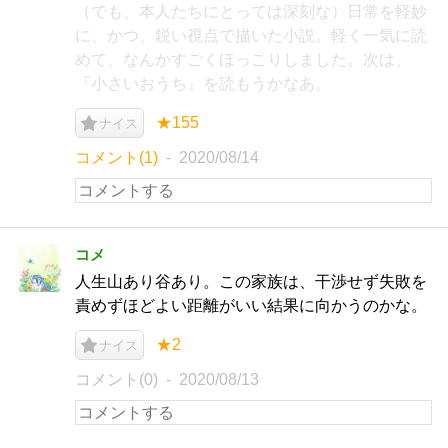
（でも、本人たちにとっては深刻な）日常を軽妙
に、かつ、鋭い視点で描いた小説。軽く一気に読
めて、なんかすごくほっこりしました。次は、
『小さいおうち』を読もうかなあ。
★155
ナイス
コメント(1)
2020/08/14
コメ
人生山あり谷あり。この家族は、干渉せず失敗を
責めずほどよい距離がいい結果に向かうのかな。
★2
ナイス
コメント(0)
2020/08/13