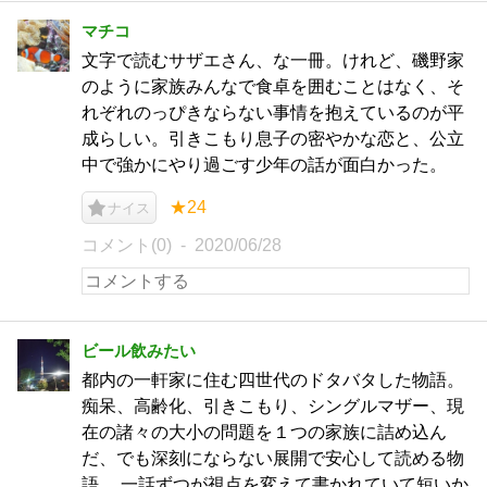
マチコ
文字で読むサザエさん、な一冊。けれど、磯野家
のように家族みんなで食卓を囲むことはなく、そ
れぞれのっぴきならない事情を抱えているのが平
成らしい。引きこもり息子の密やかな恋と、公立
中で強かにやり過ごす少年の話が面白かった。
★24
ナイス
コメント(0)
2020/06/28
ビール飲みたい
都内の一軒家に住む四世代のドタバタした物語。
痴呆、高齢化、引きこもり、シングルマザー、現
在の諸々の大小の問題を１つの家族に詰め込ん
だ、でも深刻にならない展開で安心して読める物
語。 一話ずつが視点を変えて書かれていて短いか