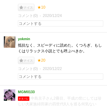
★10
ナイス
コメント(0)
2020/12/24
yokmin
抵抗なく、スピーディに読めた。くつろぎ、もし
くはリラックス小説とでも呼ぶべきか。
★20
ナイス
コメント(0)
2020/12/22
MGM0133
中島京子さん2冊目。平成の世にしては珍
ネタバレ
しい大家族緋田家の四世代8人を巡る何気ない