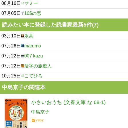
08月16日
マミー
07月05日
10$の恋
読みたい本に登録した読書家最新5件(7)
03月10日
氷高
07月26日
marumo
07月22日
007 kazu
07月22日
活字の旅遊人
10月25日
こてひろ
中島京子の関連本
小さいおうち (文春文庫 な 68-1)
中島京子
7862