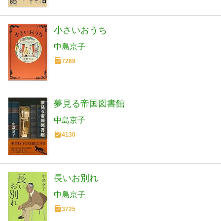
小さいおうち
中島京子
7269
夢見る帝国図書館
中島京子
4130
長いお別れ
中島京子
3725