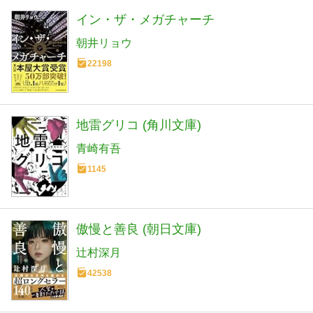
イン・ザ・メガチャーチ
朝井リョウ
22198
地雷グリコ (角川文庫)
青崎有吾
1145
傲慢と善良 (朝日文庫)
辻村深月
42538