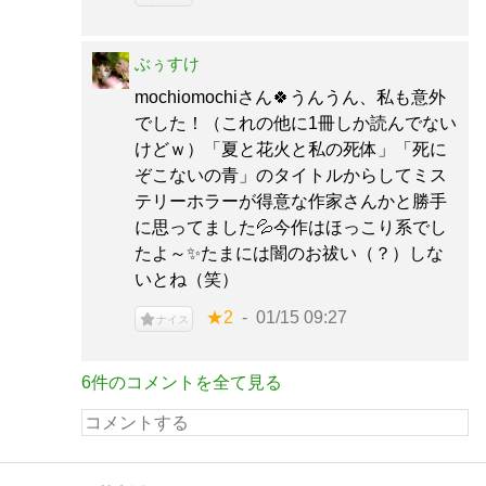
ぶぅすけ
mochiomochiさん🍀うんうん、私も意外
でした！（これの他に1冊しか読んでない
けどｗ）「夏と花火と私の死体」「死に
ぞこないの青」のタイトルからしてミス
テリーホラーが得意な作家さんかと勝手
に思ってました💦今作はほっこり系でし
たよ～✨たまには闇のお祓い（？）しな
いとね（笑）
★2
01/15 09:27
ナイス
6件のコメントを全て見る