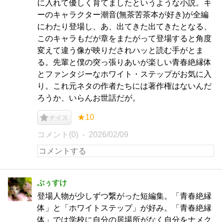
に入れて優しく育てましたというような小説。キ
ーのキャラクター潮音(無茶苦茶本が好き)が全編
にわたり登場し、あ、出てきた出てきたとなる、
このキャラもだが章をまたがって登場すると角度
変えて違う像が映りだされハッと読む手がとま
る。先輩と僕の突っ張りあいが楽しい青春絶縁体
とファンタジーなホワイト・ステップがお気に入
り。これ元ネタの作者たちには著作権はないんだ
ろうか、いらんお世話だが。
★10
ナイス
コメント(0)
2026/02/09
ぶぅすけ
登場人物が少しずつ繋がった短編集。「青春絶縁
体」と「ホワイトステップ」が好み。「青春絶縁
体」では学校に自分の居場所がなく自分をナメク