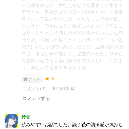
いと頼まれるが、生徒たちは吹き溜まりに集まる
不良たち。目指すは文化祭での演奏だが、前途多
難で…。不良のわりには、それなりに行儀が良い
というか、ワルになりきれずにやさぐれて不良に
なりましたという感じが登場人物からぷんぷん匂
うため、本当に不良？とずっと感じてた。（小説
内ではかなりのワルみたいだけど）亜希の諦めの
悪さ、不良少年の優しさ、過去のわだかまりから
の脱却が奏でる音楽は爽やかで清々しい。なによ
り、楽しんで音を出すから音楽。
★18
ナイス
コメント(0)
2018/12/04
鈴音
読みやすいお話でした。読了後の清涼感が気持ち