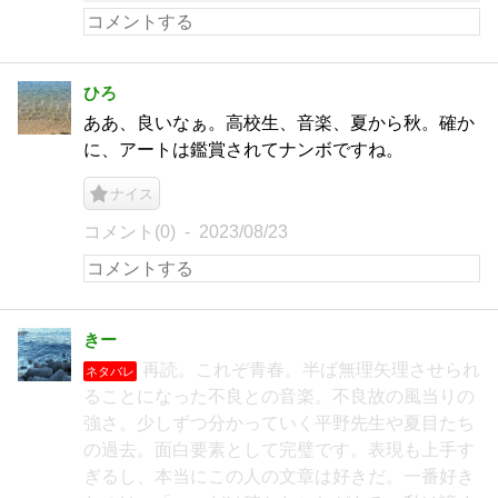
ひろ
ああ、良いなぁ。高校生、音楽、夏から秋。確か
に、アートは鑑賞されてナンボですね。
ナイス
コメント(0)
2023/08/23
きー
再読。これぞ青春。半ば無理矢理させられ
ネタバレ
ることになった不良との音楽。不良故の風当りの
強さ。少しずつ分かっていく平野先生や夏目たち
の過去。面白要素として完璧です。表現も上手す
ぎるし、本当にこの人の文章は好きだ。一番好き