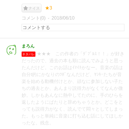
★3
ナイス
コメント(0)
2018/06/10
まろん
★★★ この作者の「ﾀﾞﾌﾞﾙｽ！！」が好き
ネタバレ
だったので、過去の本も順に読んでみようと思っ
たんだけど。このお話はｲﾏｲﾁかなー。音楽の話は
自分t的にかなりのﾂﾎﾞなんだけど、ﾔﾝｷｰたちが音
楽を始める動機付けとか、頑なに参加しない子た
ちの過去とか、あんまり説得力がなくてなんか微
妙。しかもあんなに熱中してたのに、手のひらを
返したようにぱたりと辞めちゃうとか。どこをと
っても説得力がなく、読んでて悶々としてしまっ
た。もっと単純に音楽に打ち込む話にしてほしか
ったな。残念。