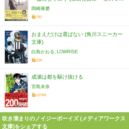
ス』大賞シリーズ)
岡崎琢磨
792
おまえだけは選ばない (角川スニーカー
文庫)
白鳥かおる
LOWRISE
239
成瀬は都を駆け抜ける
宮島未奈
12769
吹き溜まりのノイジーボーイズ (メディアワークス
文庫)をシェアする