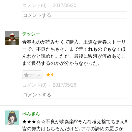
コメント(0)
2017/06/20
テッシー
青春ものが読みたくて購入。王道な青春ストーリ
ーで、不良たちもそこまで荒くれものでもなくほ
んわかと読めた。ただ、最後に駿河が何故あそこ
まで反発するのかが分からなかった。
★4
ナイス
コメント(0)
2017/05/26
ぺんぎん
★★★☆☆不良が吹奏楽!?そんな考え捨てちまえ‼
皆の努力はもちろんだけど､アキの諦めの悪さが