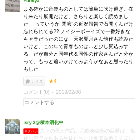
Fumiya
まあ確かに音楽ものとしては簡単に吹け過ぎ、在
り来たり展開だけど、さらりと楽しく読めまし
た。 っていうか"閉演"の近況報告で石間くんだけ
忘れられてる?? ノイジーボーイズで一番好きな
キャラだったのにな。天沢夏月さん他作も読みた
いけど、この年で青春ものは…と少し尻込みす
る。だが自分と同年代＆同性の作家さんだと分か
って、もっと追いかけてみようかなぁと思ったり
もした。
★4
ナイス
コメント(0)
2019/02/08
isry 2@積本消化中
久々の天沢作品。元吹奏楽部の亜希は、担
ネタバレ
任の平野からある生徒たちに吹奏楽を教えてほし