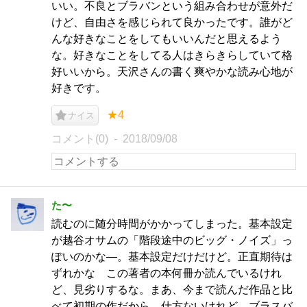
いい。不良とブラバンという組み合わせが意外だ
けど、自由さを感じられて良かったです。誰がど
んな好きなことをしてもいいんだと思えるよう
な。好きなことをしてる人はきらきらしていて格
好いいから。天沢さんの書く爽やかな読み心地が
好きです。
★4
ナイス
コメント(0)
2018/09/08
た〜
読むのに随分時間がかかってしまった。基本設定
が越谷オサムの「階段途中のビッグ・ノイズ」っ
ぽいのかな―。基本設定だけだけど。正直期待は
ずれかな この著者の本何冊か読んでいるけれ
ど、見劣りするな。まあ、今まで読んだ作品と比
べて初期の作だから、仕方ないけれど。ブラスバ