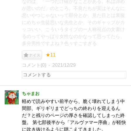
なのは、「一つだけ確かなことがある。私は諦め
が悪いのだ」のところ。不良たちが実はそんなに
悪いやつじゃないって部分とか、見た目とは裏腹
にめちゃ生徒思いな先生とか、そのギャップがカ
ッコいい。こういうタイプの一人称視点の文書け
るのってやっぱり女性なのかなって思ってたら、
多分男性ですよね？色々すごすぎる
★11
ナイス
コメント(0)
2021/12/29
ちゃまお
軽めで読みやすい前半から、脆く壊れてしまう中
間部、ギリギリまでどっちの終わりを迎えるん
だ？と残りのページの厚さを確認してしまった終
盤。 第七部後半から「アルヴァマー序曲」が軽快
に吹き抜けるように聴こえてきました。