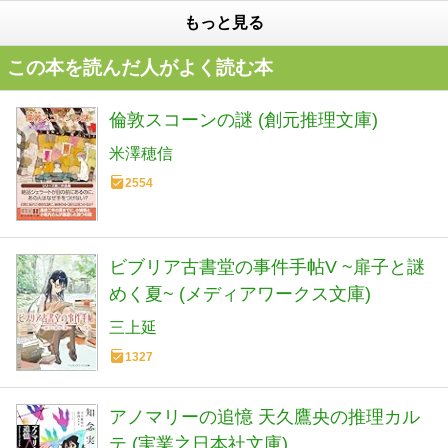
もっと見る
この本を読んだ人がよく読む本
倫敦スコーンの謎 (創元推理文庫)
米澤穂信
2554
ビブリア古書堂の事件手帖V ~扉子と謎
めく夏~ (メディアワークス文庫)
三上延
1327
アノマリーの追憶 天久鷹央の推理カル
テ (実業之日本社文庫)