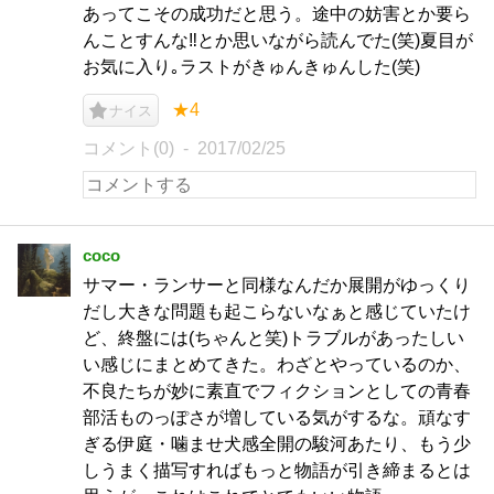
あってこその成功だと思う。途中の妨害とか要ら
んことすんな‼とか思いながら読んでた(笑)夏目が
お気に入り｡ラストがきゅんきゅんした(笑)
★4
ナイス
コメント(0)
2017/02/25
coco
サマー・ランサーと同様なんだか展開がゆっくり
だし大きな問題も起こらないなぁと感じていたけ
ど、終盤には(ちゃんと笑)トラブルがあったしい
い感じにまとめてきた。わざとやっているのか、
不良たちが妙に素直でフィクションとしての青春
部活ものっぽさが増している気がするな。頑なす
ぎる伊庭・噛ませ犬感全開の駿河あたり、もう少
しうまく描写すればもっと物語が引き締まるとは