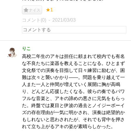
★1
ナイス
コメント(0)
2021/03/03
りこ
高校二年生のアキは担任に頼まれて校内でも有名
な不良たちに楽器を教えることになる。ひとまず
文化祭での演奏を目指して日々練習に励むが、困
難は次々と襲いかかり――。問題を乗り越えて一
人また一人と仲間が増えていく展開に胸が高鳴
り、どんどん応援したくなる。彼らの奏でるパワ
フルな音楽と、アキの諦めの悪さに元気をもらっ
た。終盤では夏目と伊波の過去とノイジーボーイ
ズの存在理由が一気に明かされ、演奏は絶望的か
もしれないと思わされたが、それでも背中を押さ
れて立ち上がるアキの姿が素晴らしかった。