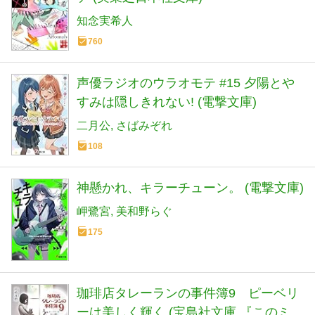
知念実希人
760
声優ラジオのウラオモテ #15 夕陽とや
すみは隠しきれない! (電撃文庫)
二月公
さばみぞれ
108
神懸かれ、キラーチューン。 (電撃文庫)
岬鷺宮
美和野らぐ
175
珈琲店タレーランの事件簿9 ピーベリ
ーは美しく輝く (宝島社文庫 『このミ