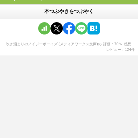
本つぶやきをつぶやく
吹き溜まりのノイジーボーイズ (メディアワークス文庫)
の
評価
70
％
感想・
レビュー
124
件