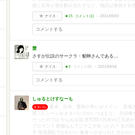
徳と呂布が酒を酌み交わすなど、物語は複雑さを
ナイス
★15
コメント(
1
)
2021/05/03
蟹
さすが伝説のサークラ・貂蝉さんである…
ナイス
★3
コメント(
0
)
2021/04/18
しゅるとけすなーも
董卓、呂布、曹操の争いがメイン。 登場
ネタバレ
残ったシーンをネタバレでかいつまむと、 呂伯奢
だったのでは やんぬる哉 虎牢関の呂布vs三兄弟
ブロマンス 劉備なんでニヤニヤ笑ったの？ 女の戦
手 張飛酒乱でかわいい 毒食べさせられた犬かわい