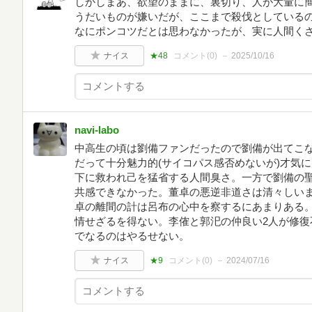
しかしまあ、欲望のままに、裏切り、人が大量に
うだいものが嫌いだが、ここまで殺伐としている
なにポンコツだとは思わなかったが、実に人間く
ナイス
★48
コメント(
0
)
2025/10/16
navi-labo
中高生の頃は劉備ファンだったので劉備が出てこ
だって十分魅力的(サイコパス感否めないが)才気
下に救われ己を猛省する人間臭さ。一方で劉備の
共感できなかった。董卓の悪逆非道さは清々しい
卓の離間の計は呂布の心中を察するにあまりある。
情せざるを得ない。李傕と郭汜の仲良い2人が修復
でなるのはやるせない。
ナイス
★9
コメント(
0
)
2024/07/16