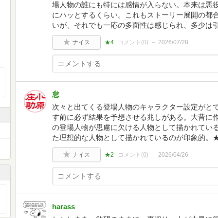
場人物の誰にも特には感情が入らない。本来は悪
にハッとするくらい。これもストーリー展開の都
いが、それでも一応の多面性は感じられ、多少は
ナイス
★4
コメント(
0
)
2026/07/28
怠
次々と出てくる登場人物のキャラクター設定がと
す前に必ず結果を予想させる兆しがある。大昔に
の登場人物が思慮に欠ける人物として描かれてい
た理想的な人物として描かれているのが印象的。
ナイス
★2
コメント(
0
)
2026/04/26
harass