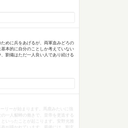
のために兵をあげるが、両軍血みどろの
は基本的に自分のことしか考えていない
中、劉備はただ一人良い人であり続ける
トーリーが始まります。馬鹿みたいに強
女の一人貂蝉の働きで、皇帝を更迭する
、といったことが起こります。安野光雅
呂布が描かれています。最後には、劉玄