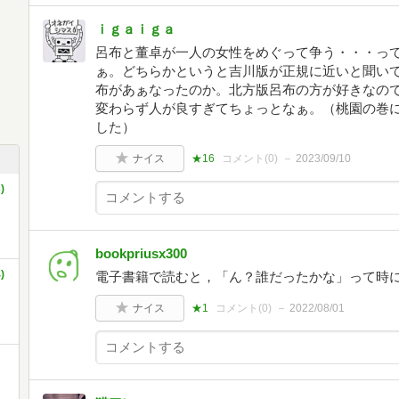
ｉｇａｉｇａ
呂布と董卓が一人の女性をめぐって争う・・・っ
ぁ。どちらかというと吉川版が正規に近いと聞い
布があぁなったのか。北方版呂布の方が好きなの
変わらず人が良すぎてちょっとなぁ。（桃園の巻
した）
ナイス
★16
コメント(
0
)
2023/09/10
)
bookpriusx300
)
電子書籍で読むと，「ん？誰だったかな」って時
ナイス
★1
コメント(
0
)
2022/08/01