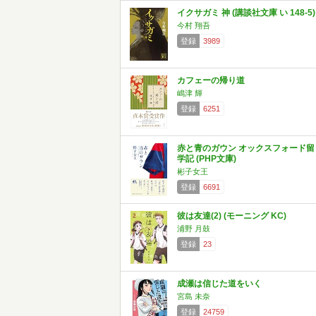
イクサガミ 神 (講談社文庫 い 148-5)
今村 翔吾
登録
3989
カフェーの帰り道
嶋津 輝
登録
6251
赤と青のガウン オックスフォード留
学記 (PHP文庫)
彬子女王
登録
6691
彼は友達(2) (モーニング KC)
浦野 月鼓
登録
23
成瀬は信じた道をいく
宮島 未奈
登録
24759