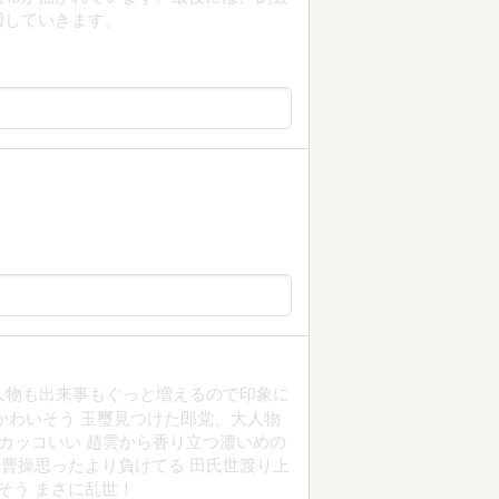
増していきます。
人物も出来事もぐっと増えるので印象に
かわいそう 玉璽見つけた郎党、大人物
がカッコいい 趙雲から香り立つ濃いめの
 曹操思ったより負けてる 田氏世渡り上
そう まさに乱世！