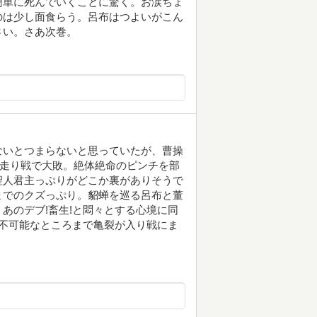
簡単に死んでいくことに驚く。お涙ちょ
のは少し面食らう。呂布はつよいがこん
さい。さあ次巻。
ないとつまらないと思っていたが、曹操
に走り戦で大敗。絶体絶命のピンチを部
聖人君主っぷりがどこか裏がありそうで
までのクズっぷり。貂蝉を巡る呂布と董
あのデブ!畜生!と悶々とする心境に同
不可能なところまで亀裂が入り戦にま