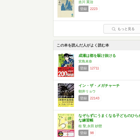
吉川 英治
登録
2223
もっと見る
この本を読んだ人がよく読む本
成瀬は都を駆け抜ける
宮島未奈
登録
12711
イン・ザ・メガチャーチ
朝井リョウ
登録
22143
なぞらずにうまくなる子どものひら
な練習帳
桂 聖,永田 紗戀
登録
98