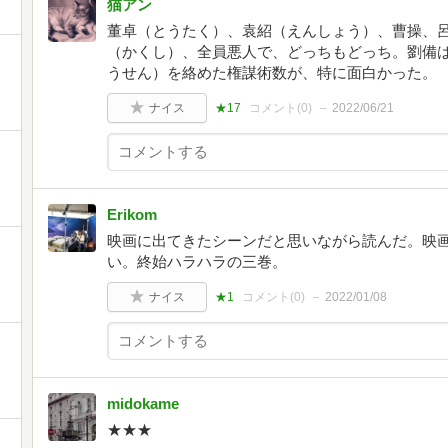
猫アン
董卓（とうたく）、袁紹（えんしょう）、曹操、呂
（かくし）、全員悪人で、どっちもどっち。劉備
うせん）を絡めた権謀術数が、特に面白かった。
ナイス
★17
コメント(
0
)
2022/06/21
Erikom
映画に出てきたシーンだと思いながら読んだ。映
い。終始ハラハラの三巻。
ナイス
★1
コメント(
0
)
2022/01/08
midokame
★★★