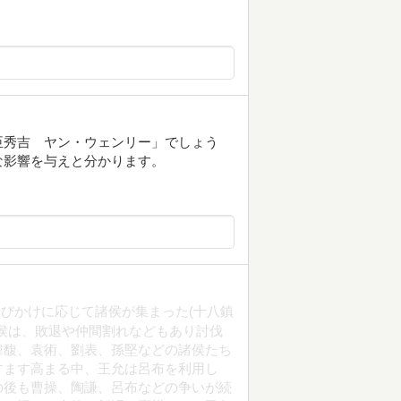
臣秀吉 ヤン・ウェンリー」でしょう
な影響を与えと分かります。
びかけに応じて諸侯が集まった(十八鎮
侯は、敗退や仲間割れなどもあり討伐
韓馥、袁術、劉表、孫堅などの諸侯たち
すます高まる中、王允は呂布を利用し
の後も曹操、陶謙、呂布などの争いが続