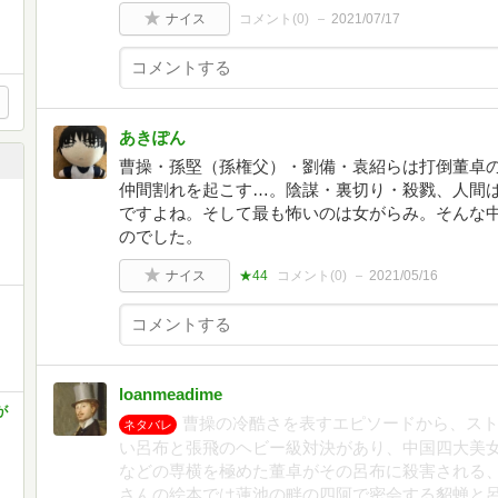
ナイス
コメント(
0
)
2021/07/17
あきぽん
曹操・孫堅（孫権父）・劉備・袁紹らは打倒董卓
仲間割れを起こす…。陰謀・裏切り・殺戮、人間
ですよね。そして最も怖いのは女がらみ。そんな
のでした。
ナイス
★44
コメント(
0
)
2021/05/16
loanmeadime
が
曹操の冷酷さを表すエピソードから、ス
ネタバレ
い呂布と張飛のヘビー級対決があり、中国四大美
などの専横を極めた董卓がその呂布に殺害される
さんの絵本では蓮池の畔の四阿で密会する貂蝉と