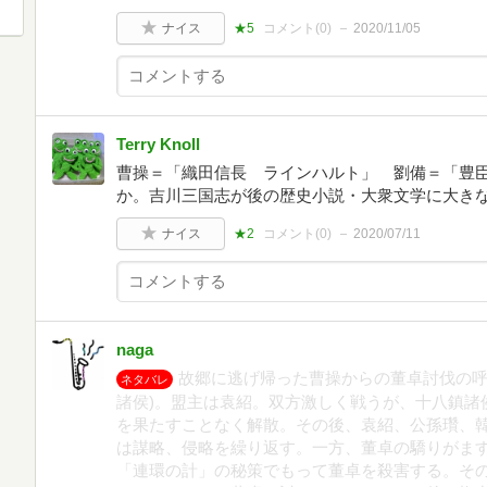
ナイス
★5
コメント(
0
)
2020/11/05
Terry Knoll
曹操＝「織田信長 ラインハルト」 劉備＝「豊
か。吉川三国志が後の歴史小説・大衆文学に大き
ナイス
★2
コメント(
0
)
2020/07/11
naga
故郷に逃げ帰った曹操からの董卓討伐の呼
ネタバレ
諸侯)。盟主は袁紹。双方激しく戦うが、十八鎮諸
を果たすことなく解散。その後、袁紹、公孫瓚、
は謀略、侵略を繰り返す。一方、董卓の驕りがま
「連環の計」の秘策でもって董卓を殺害する。そ