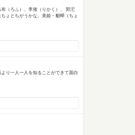
布（ろふ）、李傕（りかく）、 郭汜
はちょとちがうかな。美姫・貂蟬（ちょ
画より一人一人を知ることができて面白