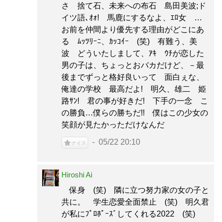
さ 捨て石、未来への布石 島田美波;ド
イツ語､ｵｫ! 馬鹿にするなよ、ｴﾛ女 …
お前を仲間より優先する理由がどこにあ
る ﾑｯﾂﾘｰﾆ、ｶｯｺｲｰ (笑) 有難う、美
波 どういたしまして、ｱｷ ｳﾁが恋した
男の子は、ちょっとおバカだけど、－最
後までずっと格好良いって 面白ぇな、
俺達の学校 最高だよ! 明久、雄二 姫
路ｻﾝ! 君の事が好きだ! 下手の一念 こ
の勝負…僕らの勝ちだ!! 僕はこの少女の
笑顔が見たかっただけなんだ
05/22 20:10
ナイス
Hiroshi Ai
保身 (笑) 隣に立つ努力家の女の子と
共に。 学生恋愛全面禁止 (笑) 明久君
が私にﾌﾟﾛﾎﾟｰｽﾞしてくれる2022 (笑)