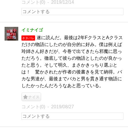
コメント(0)
2019/12/14
イミナイゴ
遂に読んだ。最後は2年FクラスとAクラス
ネタバレ
だけの物語にしたのが自分的に好み。僕は例えば
玲姉さん好きだが、今巻で出てきたら邪魔に思っ
ただろう。徹底して彼らの物語としたのが良かっ
たと思う。そして明久、まさかきっちり選ぶと
は！ 驚かされたが作者の後書きを見て納得。バ
カな男達が、最後までバカと男を貫き通す物語に
したかったんだろうなあと思っている。
ナイス
コメント(0)
2019/08/27