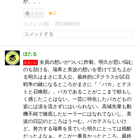
が、、、
★2
ナイス
コメント(0)
2018/09/16
ほたる
全員の想いがついに炸裂。明久が思い悩む
ネタバレ
のも頷ける。瑞希と美波の想いを受けて立ち上が
る明久はまさに主人公。最終的にFクラスが試召
戦争の鍵になるところがまさに『「バカ」とテス
トと召喚獣』。バカであることがここまで頼もし
く感じたことはない。一芸に特化したバカどもの
姿には涙を流さずにはいられない。高城先輩も動
機不純で徹底したヒーラーにはなれてないし、美
波の日記のところはうーむ。バカテスらしいけ
ど。努力する瑞希を見ていた明久にとっては残酷
だったよなぁ。そこが一番良かったところ。最終