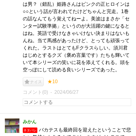
は男？（錯乱）姫路さんはピンクの正ヒロインは
○○という話が言われてたけどちゃんと完走。1巻
の話なんてもう覚えてねーよ。美波はまさか「セ
ンター試験準拠」というのが大活躍の鍵になると
はね。英語で受けなきゃいけない決まりはないも
んね。当て馬感があったけど、とっても頑張って
くれた。ラストはとてもFクラスらしい。須川君
はじめとするクズ（褒め言葉です）たちも輝いて
いて本シリーズの笑いに花を添えてくれる。頭を
空っぽにして読める良いシリーズであった。
★10
ナイス
コメント(0)
2024/06/27
みかん
バカテスも最終回を迎えたということで悲
ネタバレ