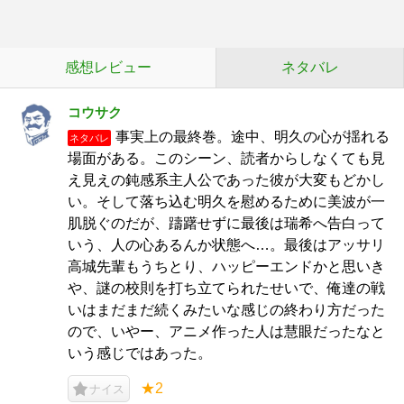
感想レビュー
ネタバレ
コウサク
事実上の最終巻。途中、明久の心が揺れる
ネタバレ
場面がある。このシーン、読者からしなくても見
え見えの鈍感系主人公であった彼が大変もどかし
い。そして落ち込む明久を慰めるために美波が一
肌脱ぐのだが、躊躇せずに最後は瑞希へ告白って
いう、人の心あるんか状態へ…。最後はアッサリ
高城先輩もうちとり、ハッピーエンドかと思いき
や、謎の校則を打ち立てられたせいで、俺達の戦
いはまだまだ続くみたいな感じの終わり方だった
ので、いやー、アニメ作った人は慧眼だったなと
いう感じではあった。
★2
ナイス