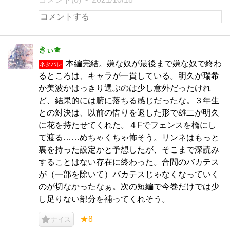
きぃ✬
本編完結。嫌な奴が最後まで嫌な奴で終わ
ネタバレ
るところは、キャラが一貫している。明久が瑞希
か美波かはっきり選ぶのは少し意外だったけれ
ど、結果的には腑に落ちる感じだったな。３年生
との対決は、以前の借りを返した形で雄二が明久
に花を持たせてくれた。４Fでフェンスを橋にし
て渡る……めちゃくちゃ怖そう。リンネはもっと
裏を持った設定かと予想したが、そこまで深読み
することはない存在に終わった。合間のバカテス
が（一部を除いて）バカテスじゃなくなっていく
のが切なかったなぁ。次の短編で今巻だけでは少
し足りない部分を補ってくれそう。
★8
ナイス