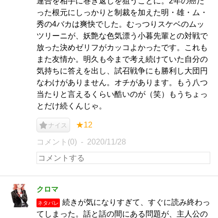
連合を相手に巻き返しを狙うことに。2年の癌だ
った根元にしっかりと制裁を加えた明・雄・ム・
秀の4バカは爽快でした。むっつりスケベのムッ
ツリーニが、妖艶な色気漂う小暮先輩との対戦で
放った決めゼリフがカッコよかったです。これも
また友情か。明久も今まで考え続けていた自分の
気持ちに答えを出し、試召戦争にも勝利し大団円
なわけがありません。オチがあります。もう八つ
当たりと言えるくらい酷いのが（笑）もうちょっ
とだけ続くんじゃ。
★12
ナイス
コメント(0)
2020/11/28
クロマ
続きが気になりすぎて、すぐに読み終わっ
ネタバレ
てしまった。話と話の間にある問題が、主人公の