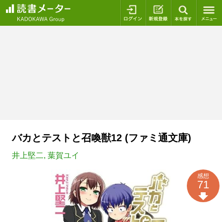
ログイン
新規登録
本を探
バカとテストと召喚獣12 (ファミ通文庫)
井上堅二
,
葉賀ユイ
感想
71