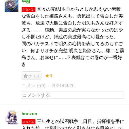
午前
堂々の完結!本心からとしか思えない素敵
ネタバレ
な告白をした姫路さんも、勇気出して告白した美
波も、放送で大胆に告白した明久もみんな好きす
ぎる…… 感動。美波の恋が実らなかったのは少
し不憫だけど、挿絵の美波最高に可愛かった。
間のバカテストで明久の心情を表してるのもすご
い 何よりオチが完璧 明久と姫路さん、雄二と霧
島さん、お幸せに……? 表紙はこの巻のが一番好
き
★4
ナイス
コメント(0)
2021/04/26
horizon
三年生との試召戦争二日目。指揮権を手に
ネタバレ
入れた雄二は勝利ではなく引き分けを目的として