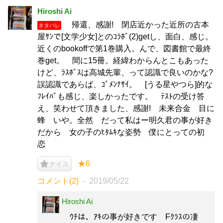
Hiroshi Ai
帰還、感謝! 閉店近かった近所の古本
ネタバレ
屋ｻﾝで[文学少女]とのｺﾗﾎﾞ(2)getし、面白、感じ。
近くのbookoffで第1巻購入。んで、図書館で最終
巻get。 間に15冊。経緯わからんとこもあった
けど、ﾗｽﾎﾞｽは高城先輩、って認識で良いのかな?
誤認識であらば、ｺﾞﾒﾝﾅｻｲ。 [うる星やつら]的な
ﾌﾚｲﾊﾞも感じ、楽しかったです。 ﾃｽﾄの受け答
え、笑わせて頂きました、感謝! 未来合金 目に
蜂 いや。全然 だって私はー明久君の事が好き
だから 女の子のﾋﾀﾑｷな姿勢 僕にとっての初
恋
★6
ナイス
コメント(2)
2019/05/22
Hiroshi Ai
ｳﾁは、ｱｷの事が好きです Fｸﾗｽの凄