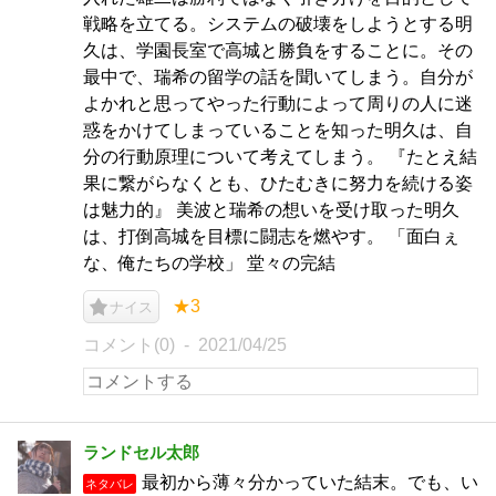
戦略を立てる。システムの破壊をしようとする明
久は、学園長室で高城と勝負をすることに。その
最中で、瑞希の留学の話を聞いてしまう。自分が
よかれと思ってやった行動によって周りの人に迷
惑をかけてしまっていることを知った明久は、自
分の行動原理について考えてしまう。 『たとえ結
果に繋がらなくとも、ひたむきに努力を続ける姿
は魅力的』 美波と瑞希の想いを受け取った明久
は、打倒高城を目標に闘志を燃やす。 「面白ぇ
な、俺たちの学校」 堂々の完結
★3
ナイス
コメント(0)
2021/04/25
ランドセル太郎
最初から薄々分かっていた結末。でも、い
ネタバレ