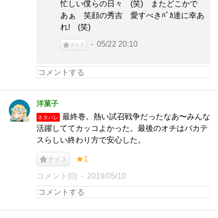
忙しい僕らの日々 (笑) またどこかで
あぁ 笑顔の秀吉 愛すべきﾊﾞｶ達に幸あ
れ! (笑)
05/22 20:10
ナイス
洋菓子
最終巻。熱い試召戦争だったなあ〜みんな
ネタバレ
活躍しててカッコよかった。最後のオチはバカテ
スらしい終わり方で安心した。
★1
ナイス
コメント(0)
2019/05/10