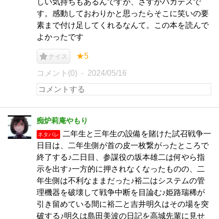
しい気持ちもあるんですが、さすがバカテスで
す。感動しておわりかと思ったらそこに笑いの要
素まで付け足してくれるなんて。この本を読んで
よかったです
★5
ナイス
コメント(0)
2024/05/16
痴炉莉庵やもり
二年生と三年生の設備を賭けた試召戦争一
ネタバレ
日目は、二年生側が首の皮一枚繋がったところで
終了する♪二日目、参謀役の坂本雄二は何やら指
示を出す♪一方的に押されなくなったものの、二
年生側は不利なままだった♪裕二はシステムの管
理機器を破壊して戦争中断を目論む♪姫路瑞稀が
引き留めている間に裕二と吉井明久はその場を突
破する♪明久は島田美波の日記を高城先輩に見せ