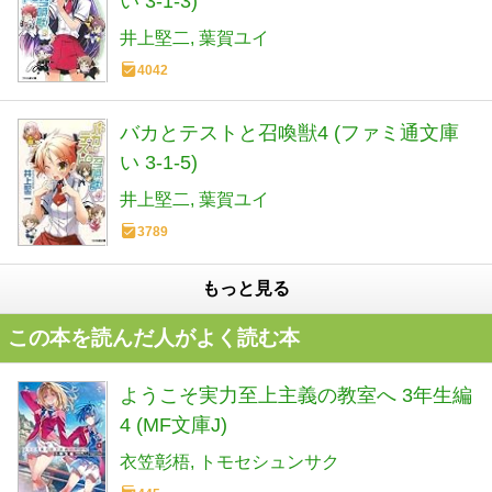
い 3-1-3)
井上堅二
葉賀ユイ
4042
バカとテストと召喚獣4 (ファミ通文庫
い 3-1-5)
井上堅二
葉賀ユイ
3789
もっと見る
この本を読んだ人がよく読む本
ようこそ実力至上主義の教室へ 3年生編
4 (MF文庫J)
衣笠彰梧
トモセシュンサク