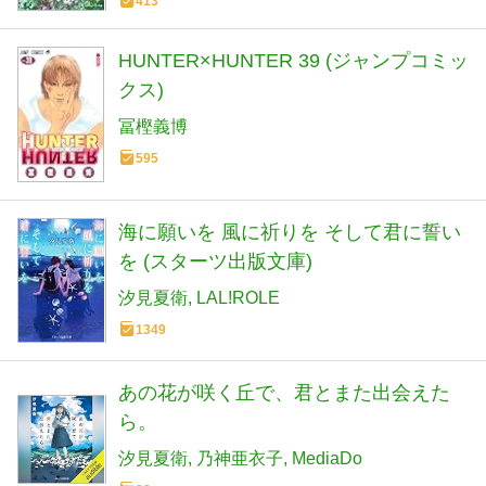
413
HUNTER×HUNTER 39 (ジャンプコミッ
クス)
冨樫義博
595
海に願いを 風に祈りを そして君に誓い
を (スターツ出版文庫)
汐見夏衛
LAL!ROLE
1349
あの花が咲く丘で、君とまた出会えた
ら。
汐見夏衛
乃神亜衣子
MediaDo