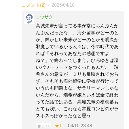
コメント(2)
2026/04/10
コウサク
高城先輩が言ってる事が常にちんぷんか
んぷんだったな…。海外留学がどーのと
か、輝かしい未来がどーのとかを明久が
邪魔しているから云々は、今の時代であ
れば「それってあなたの感想ですよ
ね？」で終わってしまう。ひろゆきは凄
いパワーワードをつくったもんだ。 瑞
希さんの意見が一ミリも反映されておら
ず、そもそも海外留学に学校が行けって
いうのも問題よな。サラリーマンじゃな
いんだから。瑞希が嫌といえば全て終わ
ってた話ではある。高城先輩の横恋慕も
とても浅い。これなら常夏コンビのがラ
スボスっぽかったなと思う
★1
04/10 23:48
ナイス