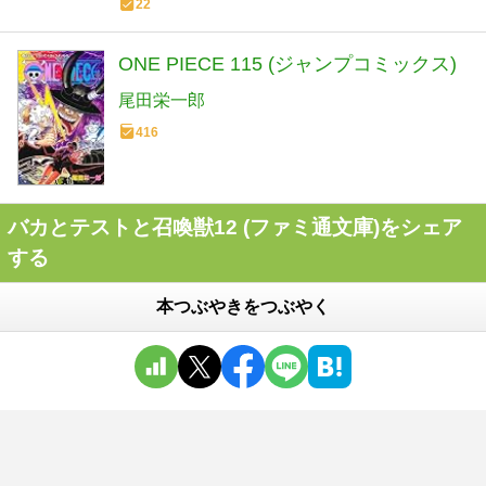
22
ONE PIECE 115 (ジャンプコミックス)
尾田栄一郎
416
バカとテストと召喚獣12 (ファミ通文庫)をシェア
する
本つぶやきをつぶやく
バカとテストと召喚獣12 (ファミ通文庫)
の
評価
56
％
感想・レビュー
71
件