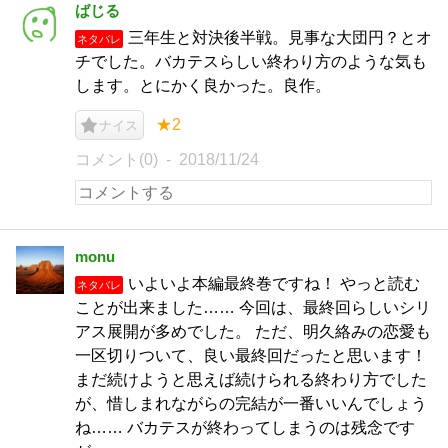
ばじる
三年生と対決後半戦。見事な大団円？とオ
ネタバレ
チでした。バカテスらしい終わり方のような気も
します。とにかく良かった。良作。
★2
ナイス
コメント(0)
2018/11/24
monu
いよいよ本編最終巻ですね！ やっと読む
ネタバレ
ことが出来ました…… 今回は、最終回らしいシリ
アス展開が多めでした。 ただ、明久絡みの恋愛も
一区切りついて、良い最終回だったと思います！
まだ続けようと思えば続けられる終わり方でした
が、惜しまれながらの完結が一番いいんでしょう
ね…… バカテスが終わってしまうのは残念です