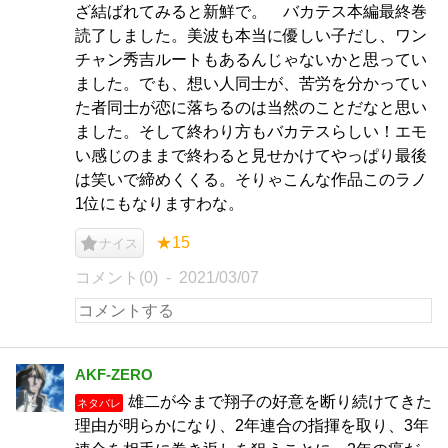
ざ結ばれてみると新鮮で。 バカテス本編最終巻
読了しました。美波も本当に優しい子だし、ワン
チャン秀吉ルートもあるんじゃないかと思ってい
ました。でも、想い人同士が、苦労を分かってい
た者同士が恋に落ちるのは当然のことだなと思い
ました。そして終わり方もバカテスらしい！エモ
い感じのままで終わると見せかけてやっぱり最後
は笑いで締めくくる。そりゃこんな作品このラノ
1位にもなりますわな。
★15
ナイス
コメント(0)
2021/03/07
AKF-ZERO
雄二が今まで翔子の好意を断り続けてきた
ネタバレ
理由が明らかになり、2年連合の指揮を取り、3年