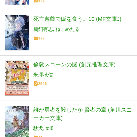
445
死亡遊戯で飯を食う。10 (MF文庫J)
鵜飼有志
ねこめたる
179
倫敦スコーンの謎 (創元推理文庫)
米澤穂信
2546
誰が勇者を殺したか 賢者の章 (角川スニ
ーカー文庫)
駄犬
toi8