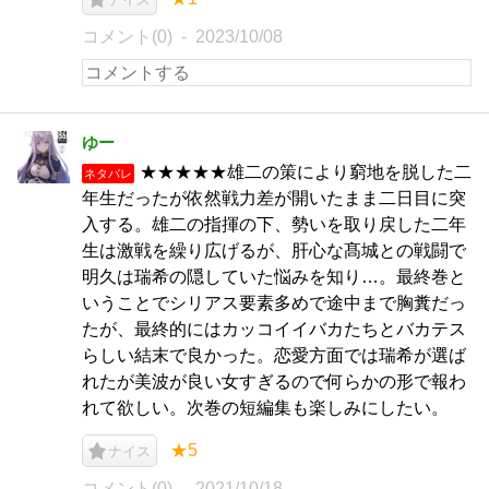
コメント(0)
2023/10/08
ゆー
★★★★★雄二の策により窮地を脱した二
ネタバレ
年生だったが依然戦力差が開いたまま二日目に突
入する。雄二の指揮の下、勢いを取り戻した二年
生は激戦を繰り広げるが、肝心な髙城との戦闘で
明久は瑞希の隠していた悩みを知り…。最終巻と
いうことでシリアス要素多めで途中まで胸糞だっ
たが、最終的にはカッコイイバカたちとバカテス
らしい結末で良かった。恋愛方面では瑞希が選ば
れたが美波が良い女すぎるので何らかの形で報わ
れて欲しい。次巻の短編集も楽しみにしたい。
★5
ナイス
コメント(0)
2021/10/18