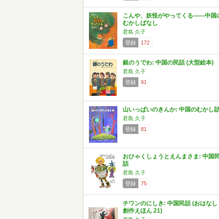
こんや、妖怪がやってくる――中国
むかしばなし
君島 久子
登録
172
銀のうでわ: 中国の民話 (大型絵本)
君島 久子
登録
91
山いっぱいのきんか: 中国のむかし
君島 久子
登録
81
おひゃくしょうとえんまさま: 中国
話
君島 久子
登録
75
チワンのにしき: 中国民話 (おはなし
創作えほん 21)