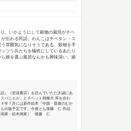
なり。いかようにして穀物の栽培がチベ
、が伝わる民話。わんこはチベタン・ス
違う雰囲気になりそうである。穀物を手
ガッツリ兵たちを犠牲にしているあたり
から婿を選ぶ風習なんかも興味深い。娘
民話』（岩波書店）を読んでいただき誠にあ
スパニエル」とチベット雑種犬 等を合わ
２４年７月には新作絵本『中国・苗族のむか
も出版予定です。今後とも後藤 仁 作品
本画家・絵本画家） 後藤 仁