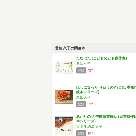
君島 久子の関連本
たなばた (こどものとも傑作集)
君島 久子
登録
457
ほしになった りゅうのきば (日本傑
絵本シリーズ)
君島 久子
登録
332
あかりの花 中国苗族民話 (日本傑作
本シリーズ)
肖 甘牛,君島 久子
登録
187