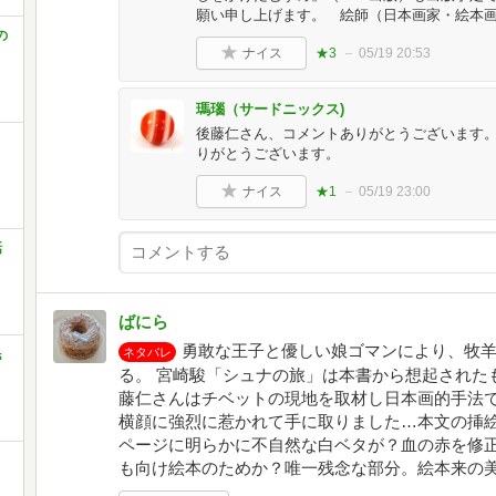
願い申し上げます。 絵師（日本画家・絵本
の
ナイス
★3
05/19 20:53
瑪瑙（サードニックス)
後藤仁さん、コメントありがとうございます
りがとうございます。
ナイス
★1
05/19 23:00
話
ばにら
勇敢な王子と優しい娘ゴマンにより、牧
ネタバレ
民
る。 宮崎駿「シュナの旅」は本書から想起された
藤仁さんはチベットの現地を取材し日本画的手法
横顔に強烈に惹かれて手に取りました…本文の挿
ページに明らかに不自然な白ベタが？血の赤を修
も向け絵本のためか？唯一残念な部分。絵本来の