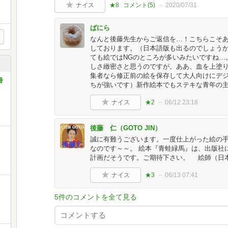
ナイス
★8
コメント(
5
)
2020/07/31
ばにら
なんと後藤先生からご返信を…！こちらこそ
しております。（日本語版も出るのでしょう
ても絵ではNGのところが多いみたいですね…
しさ緻密さと思うのですが。ああ、血を上塗
集者なら修正前の絵を保存して大人向けにデ
8冊
ちが強いです）新作絵本でもステキな青年の
ナイス
★2
06/12 23:18
後藤 仁（GOTO JIN）
誠に有難うございます。一度仕上がった絵の
なのです～～。 絵本『青蛙緑馬』は、出版社
計画だそうです。ご期待下さい。 絵師（日
ナイス
★3
06/13 07:41
5件のコメントを全て見る