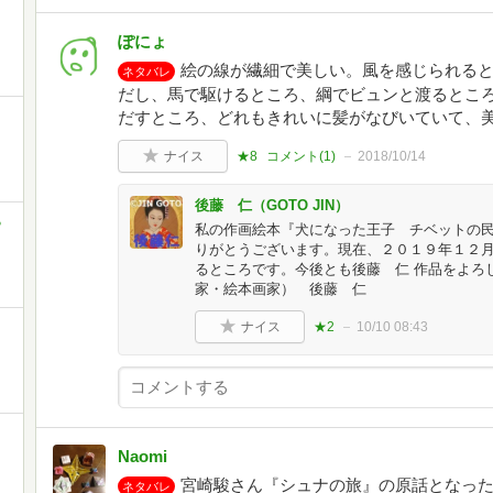
ぽにょ
絵の線が繊細で美しい。風を感じられる
ネタバレ
だし、馬で駆けるところ、綱でビュンと渡るとこ
だすところ、どれもきれいに髪がなびいていて、
ナイス
★8
コメント(
1
)
2018/10/14
後藤 仁（GOTO JIN）
ら
私の作画絵本『犬になった王子 チベットの
りがとうございます。現在、２０１９年１２
るところです。今後とも後藤 仁 作品をよろ
家・絵本画家） 後藤 仁
ナイス
★2
10/10 08:43
Naomi
宮崎駿さん『シュナの旅』の原話となっ
ネタバレ