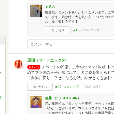
まるみ
後藤様、コメントありがとうございます。ご
でいます。娘は特に犬を気に入っていたので
ね。新刊楽しみです！
ナイス
★1
05/22 21:00
瑪瑙（サードニックス)
チベットの民話。主食のツァンパの由来
ネタバレ
めてプラ国の王子が旅に出て、犬に姿を変えられ
作
て自国に戻り、幸せになるお話。絵がとてもきれ
ナイス
★29
コメント(
2
)
2023/12/17
絵
後藤 仁（GOTO JIN）
私の作画絵本『犬になった王子 チベットの
りがとうございます。本年２０２４年７月に
じをかけたむすめ』（ＢＬ出版）も出版予定で