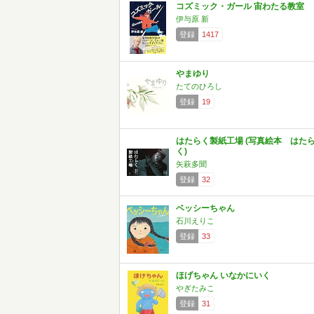
コズミック・ガール 宙わたる教室
伊与原 新
登録
1417
やまゆり
たてのひろし
登録
19
はたらく製紙工場 (写真絵本 はた
く)
矢萩多聞
登録
32
ベッシーちゃん
石川えりこ
登録
33
ほげちゃん いなかにいく
やぎたみこ
登録
31