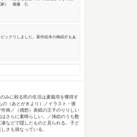
画家） 後藤 仁
。ビックリしました。新作絵本の御紹介もあ
羊のみに頼る民の生活は麦栽培を獲得す
もの（あとがきより）／イラスト・後
で作画／（感想）表紙の王子のりりしい
絵はさらに素晴らしい。／挿絵のうち数
正液などで隠したものと見られる。子ど
美しさも損なっている。