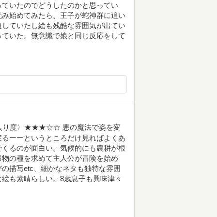
っていたのでどうしたのかと思ってい
読み始めてみたら、王子が蛇神群に追い
迫していたし絵も残酷な雰囲気が出てい
っていた。無意識で娘と同じ反応をして
入り度〉★★★☆☆ 悪の魔法で姿を変
戻るーーというところだけ見ればよくあ
でくるのが面白い。気候的にも農耕が根
穀物の種を求めて主人公が冒険を始め
の描写etc、細かなネタも独特な雰囲
絵も素晴らしい。8歳息子も興味津々