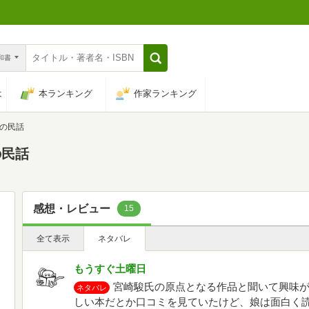
n和書
は
本ランキング
作家ランキング
の民話
の民話
感想・レビュー
15
全て表示
ネタバレ
もうすぐ土曜日
宮崎駿氏の原点となる作品と聞いて興味
ネタバレ
しい本だとか口コミを見ていたけど、娘は面白く