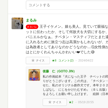
まるみ
王子イケメン。娘も美人。見ていて眼福
ネタバレ
ットに伝わったか、そして何故犬を大切にするか
パニエルかなぁ。チベタン・マスティフだとまた
に入れるために旅立つ志は高潔かもしれないが、
は為政者としてありなのかどうなのか…🤔女性側
はとにかくわんちゃんかわいい❤️でした😅
ナイス
★8
コメント(
2
)
2024/04/22
後藤 仁（GOTO JIN）
私の作画絵本『犬になった王子 チベットの
りがとうございます。この犬は、「チベタン・
せた、私のオリジナル創作犬です。本年２０
しばなし にじをかけたむすめ』（ＢＬ出版）
をよろしくお願い申し上げます。 絵師（日
ナイス
★2
05/19 20:55