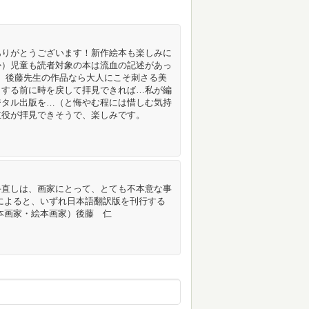
ありがとうございます！新作絵本も楽しみに
か）児童も読者対象の本は流血の記述があっ
。後藤先生の作品なら大人にこそ刺さる美
りする前に時を戻して拝見できれば…私が編
ジタル出版を…（と悔やむ程には惜しむ気持
主役が拝見できそうで、楽しみです。
手直しは、画家にとって、とても不本意な事
によると、いずれ日本語翻訳版を刊行する
本画家・絵本画家）後藤 仁