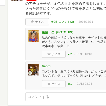
のアチョ王子が、金色のタネを求めて旅をします
入った若者にくだものを投げて夫を選ぶとは初め
る民話絵本です。
ナイス
★25
コメント(
2
)
2016/12/31
後藤 仁（GOTO JIN）
私の作画絵本『犬になった王子 チベットの
がとうございます。今後とも後藤 仁 作品
絵本画家 後藤 仁
ナイス
★2
01/11 10:18
Naomi
コメントも、お気に入り登録もありがとうござ
るなんて、嬉しいびっくりでした！ どうぞ、
ナイス
★1
01/12 23:24