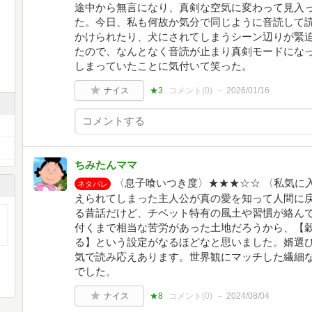
途中から無言になり、真剣な空気に変わって見入
た。今日、私も何故か気分で同じように音読して
かけられたり、犬にされてしまうシーン辺りが緊
たので、なんとなく音読が止まり真剣モードにな
しまっていたことに気付いて笑った。
ナイス
★3
コメント(
0
)
2026/01/16
ちみたんママ
〈息子喰いつき度〉★★★☆☆ 〈私気に
ネタバレ
えられてしまった主人公が真の愛を知って人間に
る昔話だけど、チベット特有の風土や習慣が絡ん
付くまで相当な苦労があった土地だろうから、【
る】という設定がなるほどなと思いました。婿選び
気で読み応えあります。世界観にマッチした繊細な
でした。
ナイス
★8
コメント(
0
)
2024/08/04