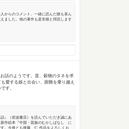
本人からのコメント、一緒に読んだ娘も喜ん
伝えました。他の著作も是非娘と拝読します
のお話のようです。昔、穀物のタネを求
ても愛する娘と出会い、困難を乗り越え
いです。
民話』（岩波書店）を読んでいただき誠にあ
は新作絵本『中国・苗族のむかしばなし に
す。今後とも後藤 仁 作品をよろしくお