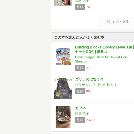
君島 久子
登録
70
もっと見る
この本を読んだ人がよく読む本
Building Blocks Library Level 3 [
セットCD付] (BBL)
David Staggs,Glenn McDougall,Ben
Shearon
登録
27
ゴリラのはなくそ
たなか なおと,ほりかわ りまこ
登録
88
カフネ
阿部 暁子
登録
23222