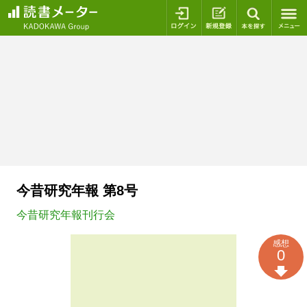
ログイン
新規登録
本を探
今昔研究年報 第8号
今昔研究年報刊行会
感想
0