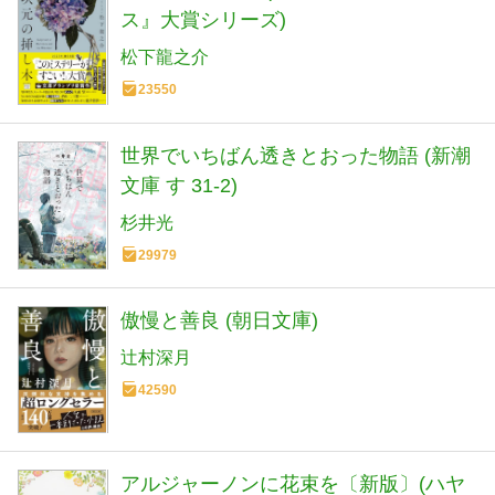
ス』大賞シリーズ)
松下龍之介
23550
世界でいちばん透きとおった物語 (新潮
文庫 す 31-2)
杉井光
29979
傲慢と善良 (朝日文庫)
辻村深月
42590
アルジャーノンに花束を〔新版〕(ハヤ