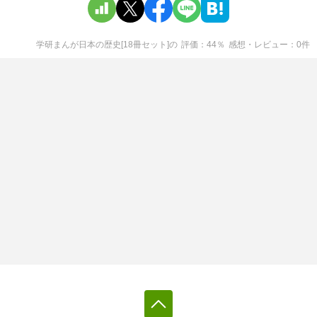
学研まんが日本の歴史[18冊セット]
の
評価
44
％
感想・レビュー
0
件