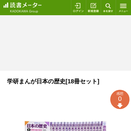
ログイン
新規登録
本を探
学研まんが日本の歴史[18冊セット]
感想
0