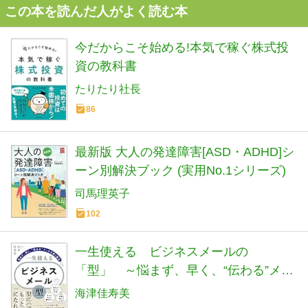
この本を読んだ人がよく読む本
今だからこそ始める!本気で稼ぐ株式投
資の教科書
たりたり社長
86
最新版 大人の発達障害[ASD・ADHD]シ
ーン別解決ブック (実用No.1シリーズ)
司馬理英子
102
一生使える ビジネスメールの
「型」 ～悩まず、早く、“伝わる”メー
ルを書く基本
海津佳寿美