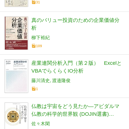
31
真のバリュー投資のための企業価値分
析
柳下裕紀
109
産業連関分析入門（第２版） Excelと
VBAでらくらくIO分析
藤川清史
渡邉隆俊
1
仏教は宇宙をどう見たか―アビダルマ
仏教の科学的世界観 (DOJIN選書)
(DOJIN選書 50)
佐々木閑