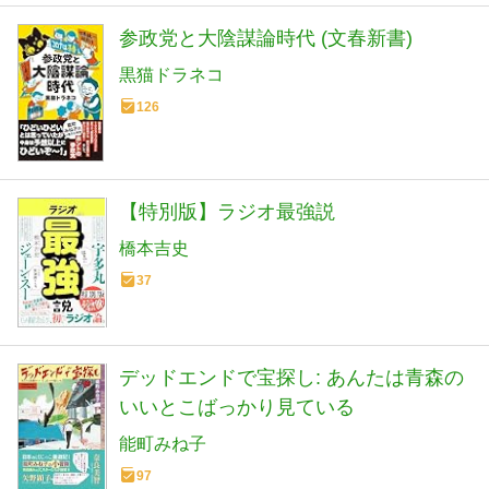
参政党と大陰謀論時代 (文春新書)
黒猫ドラネコ
126
【特別版】ラジオ最強説
橋本吉史
37
デッドエンドで宝探し: あんたは青森の
いいとこばっかり見ている
能町みね子
97