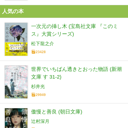
人気の本
一次元の挿し木 (宝島社文庫 『このミ
ス』大賞シリーズ)
松下龍之介
23428
世界でいちばん透きとおった物語 (新潮
文庫 す 31-2)
杉井光
29949
傲慢と善良 (朝日文庫)
辻村深月