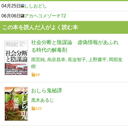
04月25日
ししおどし
06月06日
アカヘコメゾーチ72
この本を読んだ人がよく読む本
社会分断と陰謀論 虚偽情報があふれ
る時代の解毒剤
雨宮純
烏谷昌幸
長迫智子
上野庸平
岡部友
樹
59
おしら鬼秘譚
黒木あるじ
122