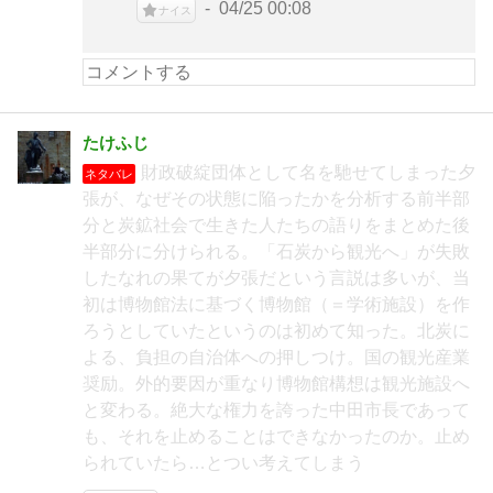
04/25 00:08
ナイス
たけふじ
財政破綻団体として名を馳せてしまった夕
ネタバレ
張が、なぜその状態に陥ったかを分析する前半部
分と炭鉱社会で生きた人たちの語りをまとめた後
半部分に分けられる。「石炭から観光へ」が失敗
したなれの果てが夕張だという言説は多いが、当
初は博物館法に基づく博物館（＝学術施設）を作
ろうとしていたというのは初めて知った。北炭に
よる、負担の自治体への押しつけ。国の観光産業
奨励。外的要因が重なり博物館構想は観光施設へ
と変わる。絶大な権力を誇った中田市長であって
も、それを止めることはできなかったのか。止め
られていたら…とつい考えてしまう