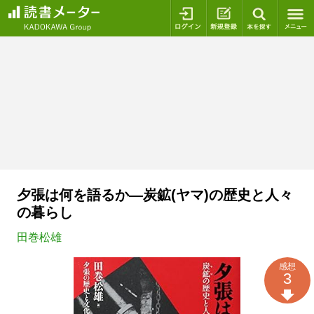
ログイン
新規登録
本を探
夕張は何を語るか―炭鉱(ヤマ)の歴史と人々
の暮らし
田巻松雄
感想
3