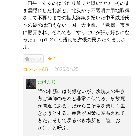
「再生」するのは当たり前…と思いつつ、そのま
ま雲隠れした北炭と、北炭から不透明に用地取得
をして不要なまでの拡大路線を招いた中田鉄治氏
への疑念は消えない。国、大企業、「豪腕」市長
に翻弄され、それでも「すっごい夕張が好きにな
った」（p112）と語れる夕張の民のたくましさ
よ。
★2
ナイス
コメント(1)
2026/04/25
たけふじ
話の本筋には関係ないが、炭坑夫の生き
方は漁師のそれと非常に似てる。事故死
が間近にある、だからこそ今を楽しく生
きようとする。産業が国策に左右されて
きた。そして戻るべき場所を「陸（お
か）」と呼ぶ。