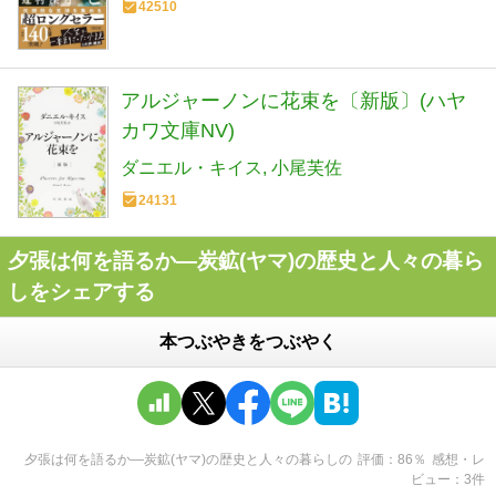
42510
アルジャーノンに花束を〔新版〕(ハヤ
カワ文庫NV)
ダニエル・キイス
小尾芙佐
24131
夕張は何を語るか―炭鉱(ヤマ)の歴史と人々の暮ら
しをシェアする
本つぶやきをつぶやく
夕張は何を語るか―炭鉱(ヤマ)の歴史と人々の暮らし
の
評価
86
％
感想・レ
ビュー
3
件