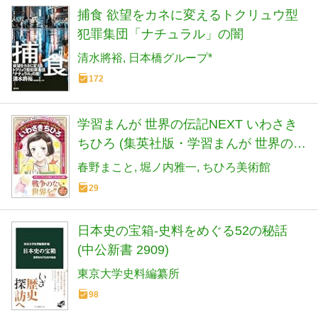
捕食 欲望をカネに変えるトクリュウ型
犯罪集団「ナチュラル」の闇
清水將裕
日本橋グループ*
172
学習まんが 世界の伝記NEXT いわさき
ちひろ (集英社版・学習まんが 世界の伝
記NEXT)
春野まこと
堀ノ内雅一
ちひろ美術館
29
日本史の宝箱-史料をめぐる52の秘話
(中公新書 2909)
東京大学史料編纂所
98