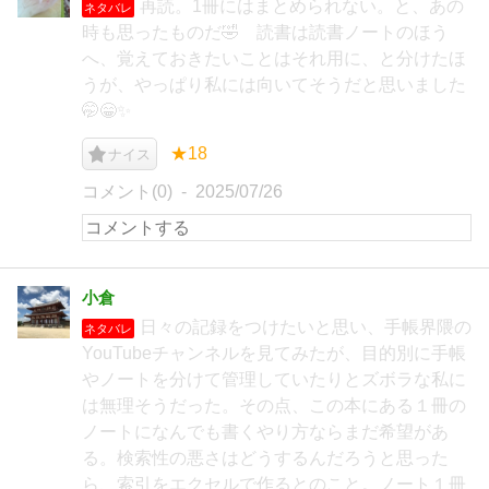
再読。1冊にはまとめられない。と、あの
ネタバレ
時も思ったものだ🤣 読書は読書ノートのほう
へ、覚えておきたいことはそれ用に、と分けたほ
うが、やっぱり私には向いてそうだと思いました
🤭😁✨
★18
ナイス
コメント(0)
2025/07/26
小倉
日々の記録をつけたいと思い、手帳界隈の
ネタバレ
YouTubeチャンネルを見てみたが、目的別に手帳
やノートを分けて管理していたりとズボラな私に
は無理そうだった。その点、この本にある１冊の
ノートになんでも書くやり方ならまだ希望があ
る。検索性の悪さはどうするんだろうと思った
ら、索引をエクセルで作るとのこと。ノート１冊