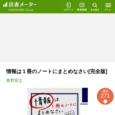
ログイン
新規登録
本を探
情報は１冊のノートにまとめなさい[完全版]
奥野宣之
感想
271