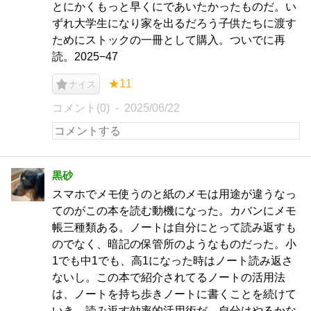
とにかくもっと早くにであいたかったものだ。い
ずれ大学生になり家を出るだろう子供たちに渡す
ためにストックの一冊として購入。ついでに再
読。2025−47
★11
ナイス
コメント(0)
2025/06/22
黒砂
スマホでメモ使うのと紙のメモは用途が違うなっ
てのがこの本を読む動機になった。カバンにメモ
帳三種類ある。ノートは自分にとって読み返すも
のでなく、暗記の保管所のようなものだった。小
1でも中1でも、高1になった時はノート読み返さ
ないし。この本で紹介されてるノートの活用法
は、ノートを持ち歩きノートに書くことを続けて
いき、読み返す効率的活用術だ。自分はやるかな