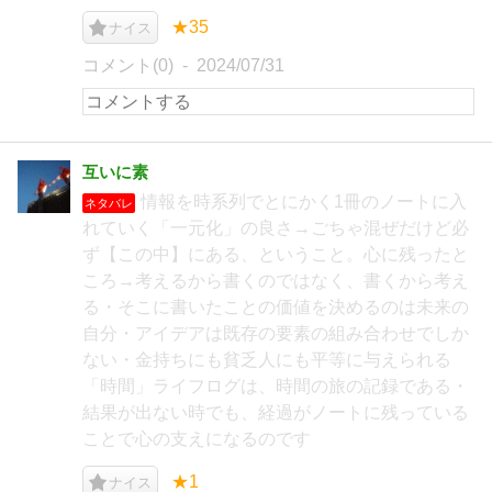
★35
ナイス
コメント(0)
2024/07/31
互いに素
情報を時系列でとにかく1冊のノートに入
ネタバレ
れていく「一元化」の良さ→ごちゃ混ぜだけど必
ず【この中】にある、ということ。心に残ったと
ころ→考えるから書くのではなく、書くから考え
る・そこに書いたことの価値を決めるのは未来の
自分・アイデアは既存の要素の組み合わせでしか
ない・金持ちにも貧乏人にも平等に与えられる
「時間」ライフログは、時間の旅の記録である・
結果が出ない時でも、経過がノートに残っている
ことで心の支えになるのです
★1
ナイス