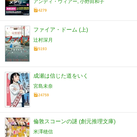
アンディ・ウィアー
小野田和子
4279
ファイア・ドーム (上)
辻村深月
5193
成瀬は信じた道をいく
宮島未奈
24759
倫敦スコーンの謎 (創元推理文庫)
米澤穂信