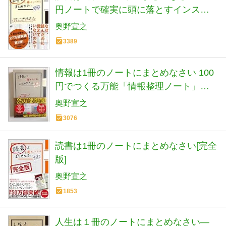
円ノートで確実に頭に落とすインスト
ール・リーディング (Nanaブックス)
奥野宣之
3389
情報は1冊のノートにまとめなさい 100
円でつくる万能「情報整理ノート」
(Nanaブックス)
奥野宣之
3076
読書は1冊のノートにまとめなさい[完全
版]
奥野宣之
1853
人生は１冊のノートにまとめなさい―