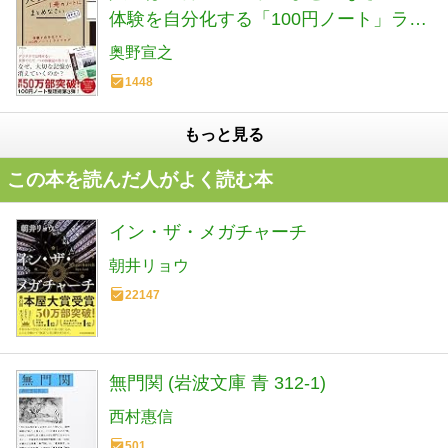
体験を自分化する「100円ノート」ライ
フログ
奥野宣之
1448
もっと見る
この本を読んだ人がよく読む本
イン・ザ・メガチャーチ
朝井リョウ
22147
無門関 (岩波文庫 青 312-1)
西村惠信
501