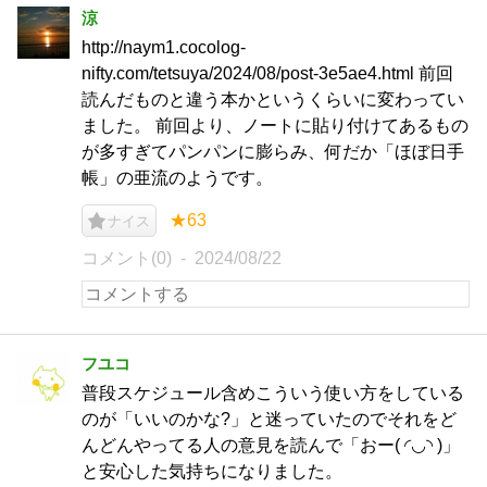
涼
http://naym1.cocolog-
nifty.com/tetsuya/2024/08/post-3e5ae4.html 前回
読んだものと違う本かというくらいに変わってい
ました。 前回より、ノートに貼り付けてあるもの
が多すぎてパンパンに膨らみ、何だか「ほぼ日手
帳」の亜流のようです。
★63
ナイス
コメント(0)
2024/08/22
フユコ
普段スケジュール含めこういう使い方をしている
のが「いいのかな?」と迷っていたのでそれをど
んどんやってる人の意見を読んで「おー( ◜︎◡︎◝︎ )」
と安心した気持ちになりました。