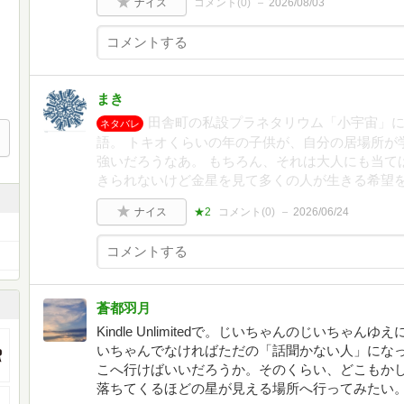
ナイス
コメント(
0
)
2026/08/03
まき
田舎町の私設プラネタリウム「小宇宙」
ネタバレ
語。 トキオくらいの年の子供が、自分の居場所が
強いだろうなあ。 もちろん、それは大人にも当て
きられないけど金星を見て多くの人が生きる希望
ナイス
★2
コメント(
0
)
2026/06/24
蒼都羽月
Kindle Unlimitedで。じいちゃんのじいち
いちゃんでなければただの「話聞かない人」にな
こへ行けばいいだろうか。そのくらい、どこもか
落ちてくるほどの星が見える場所へ行ってみたい