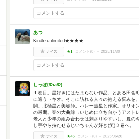
あつ
Kindle unlimited★★★★
ナイス
★1
コメント(
0
)
2025/11/30
しっぽ(ФωФ)
１巻目。星好きにはたまらない作品。とある田舎
に通うトキオ。そこに訪れる人々の抱える悩みを
開。北極星と美容師。ハレー彗星と作家。オリオ
の最期。春の大曲線→いじめに立ち向かうアスト
老人と少年の組み合わせは刺さりやすいし、夏の
し芋やら持たせるじいちゃんが好き(笑)２巻へ。
ナイス
★46
コメント(
0
)
2025/06/26