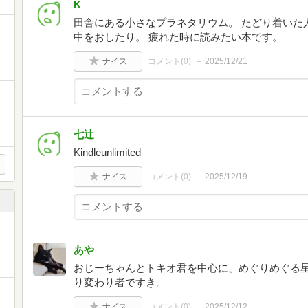
K
田舎にある小さなプラネタリウム。 たどり着いた
中をおしたり。 疲れた時に読みたい本です。
ナイス
コメント(
0
)
2025/12/21
七辻
Kindleunlimited
ナイス
コメント(
0
)
2025/12/19
あや
おじーちゃんとトキオ君を中心に、めぐりめぐる
り変わり者ですき。
ナイス
コメント(
0
)
2025/12/12