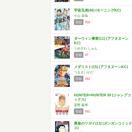
宇宙兄弟(46) (モーニングKC)
小山 宙哉
登録
302
ダーウィン事変(11) (アフタヌーン
KC)
うめざわ しゅん
登録
97
メダリスト(15) (アフタヌーンKC)
つるまいかだ
登録
262
HUNTER×HUNTER 39 (ジャンプコ
ックス)
冨樫 義博
登録
591
黄泉のツガイ(13) (ガンガンコミック
ス)