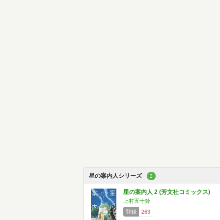
星の案内人シリーズ
3
星の案内人 2 (芳文社コミックス)
上村五十鈴
登録
263