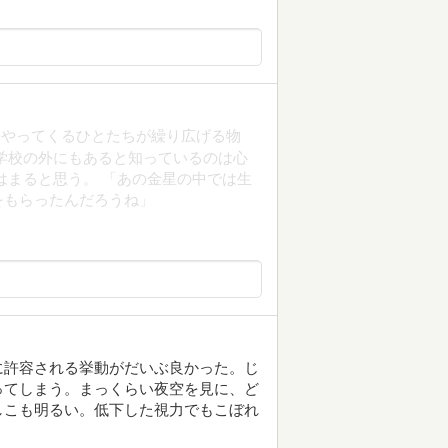
にやってくるひとたちが繰り広げる物
学校の外にもあると知っているのは心
はまると思う。 「あの金星の中では生
をもらったんだろうね」
ゃんゆえに許容される挙動がだいぶ良かった。じ
ってしまう。まっくらい夜空を見に、ど
しこも明るい。低下した視力でもこぼれ
。