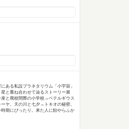
町にある私設プラネタリウム「小宇宙」
、星と重ね合わせて辿るストーリー展
ン座と廃校間際の小学校→ベテルギウス
レーヤ。天の川と七夕→トキオの秘密。
今時期にぴったり。来た人に飴やらふか