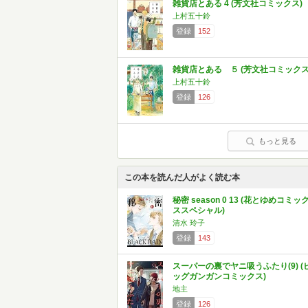
雑貨店とある 4 (芳文社コミックス)
上村五十鈴
登録
152
雑貨店とある ５ (芳文社コミックス
上村五十鈴
登録
126
もっと見る
この本を読んだ人がよく読む本
秘密 season 0 13 (花とゆめコミッ
ススペシャル)
清水 玲子
登録
143
スーパーの裏でヤニ吸うふたり(9) (
ッグガンガンコミックス)
地主
登録
126