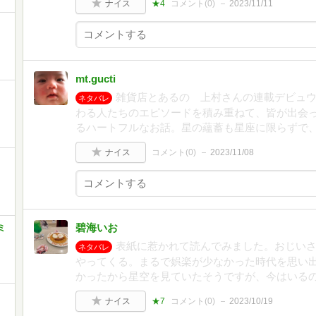
ナイス
★4
コメント(
0
)
2023/11/11
mt.gucti
雑貨店とあるの 上村さんの連載デビュ
ネタバレ
わる人たちのエピソードを積み重ねて、皆が出会
るハートフルなお話。星の蘊蓄も星座に限らずで
ナイス
コメント(
0
)
2023/11/08
碧海いお
ミ
表紙に惹かれて読んでみました。おじい
ネタバレ
やってくる。まるで娯楽が少なかった時代を思い出
かったから星空を見ていたそうですが、今はいる
ナイス
★7
コメント(
0
)
2023/10/19