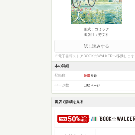
形式：コミック
出版社：芳文社
試し読みする
※電子書籍ストアBOOK☆WALKERへ移動します
本の詳細
登録数
548
登録
ページ数
182
ページ
書店で詳細を見る