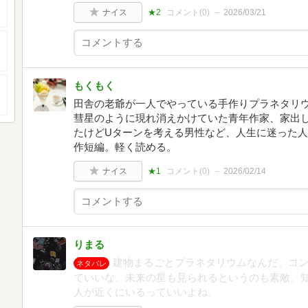
ナイス
★2
コメント(
0
)
2026/03/21
もくもく
田舎の老爺が一人でやっている手作りプラネタリ
彗星のように現れ消えかけていた青年作家、家出
たけどUターンを考える男性など、人生に迷った
作短編。軽く読める。
ナイス
★1
コメント(
0
)
2026/02/14
りまる
建物まるごとプラネタリウムなんだ。コ
ネタバレ
ていいな。未来の星も見られるというのも素敵。
人が近くにいるっていいよね。