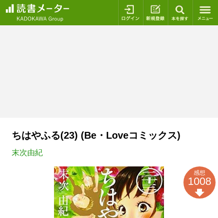
ログイン
新規登録
本を探
ちはやふる(23) (Be・Loveコミックス)
末次由紀
感想
1008