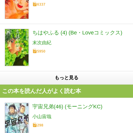
6337
ちはやふる (4) (Be・Loveコミックス)
末次由紀
5950
もっと見る
この本を読んだ人がよく読む本
宇宙兄弟(46) (モーニングKC)
小山宙哉
298