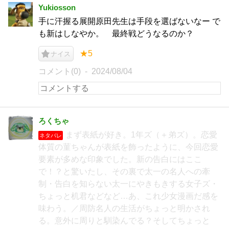
Yukiosson
手に汗握る展開原田先生は手段を選ばないなー で
も新はしなやか。 最終戦どうなるのか？
★5
ナイス
コメント(0)
2024/08/04
ろくちゃ
まず表紙が好き。1年ズ（＋弟ズ）。恋愛
ネタバレ
体質の菫ちゃんが表紙を飾ったように、今回恋愛
要素が多めな印象でした。新の告白にはここ
で！？と驚いたし、その裏で太一の名人への牽
制・告白を知らない太一にやきもきする女子ズ・
ちょっと机君などなど…あ、これ少女漫画だ感を
味わう。／周防名人の生活がちょっと明かされ
る。意外に周りと馴染んでる？そしてちょっと