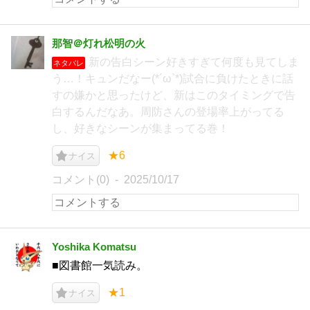
那智＠灯れ松明の火
新の告白シーン好きすぎて何度も見てしま
ネタバレ
う…！キュンだなー(*´ω`*)試合に負けたときに話
すの嫌かと思ったけど、新はこのタイミングで告
白するんだなあ。周防さんの登場率上がってる
し、好きなシーンが集まってる巻！
★6
ナイス
コメント(0)
2025/10/17
Yoshika Komatsu
■図書館一気読み。
★1
ナイス