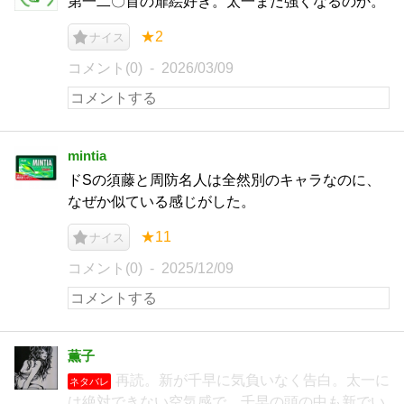
第一二〇首の扉絵好き。太一まだ強くなるのか。
★2
ナイス
コメント(0)
2026/03/09
mintia
ドSの須藤と周防名人は全然別のキャラなのに、
なぜか似ている感じがした。
★11
ナイス
コメント(0)
2025/12/09
薫子
再読。新が千早に気負いなく告白。太一に
ネタバレ
は絶対できない空気感で。千早の頭の中も新でい