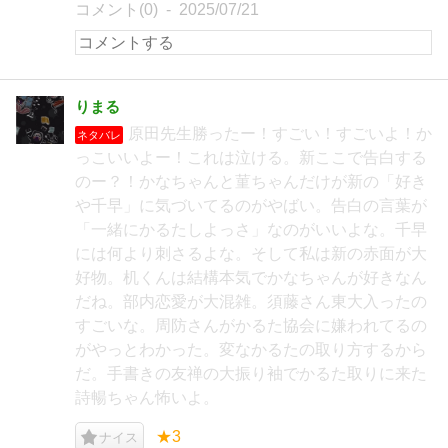
コメント(0)
2025/07/21
りまる
原田先生勝ったー！すごい！すごいよ！か
ネタバレ
っこいいよー！これは泣ける。新ここで告白する
のー？！かなちゃんと菫ちゃんだけが新の「好き
や千早」に気づいてるのがやばい。告白の言葉が
「一緒にかるたしよっさ」なのがいいよな。千早
には何より刺さるよな。そして私は新の赤面が大
好物。机くんは結構本気でかなちゃんが好きなん
だね。部内恋愛が大混雑。須藤さん東大入ったの
すごいな。周防さんがかるた協会に嫌われてるの
がやっとわかった。変なかるたの取り方するから
だ。手書きの友禅の大振り袖でかるた取りに来た
詩暢ちゃん怖いよ。
★3
ナイス