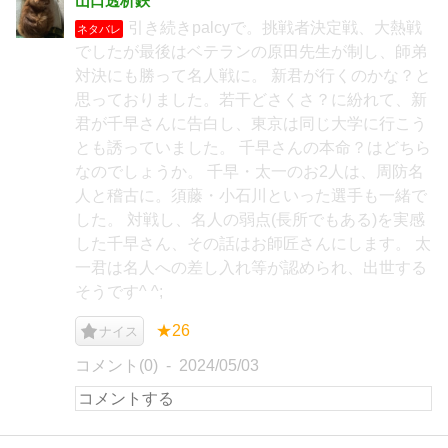
山口透析鉄
引き続きpalcyで。挑戦者決定戦、大熱戦
ネタバレ
でしたが最後はベテランの原田先生が制し、師弟
対決にも勝って名人戦に。 新君が行くのかな？と
思っておりました。若干どさくさ？に紛れて、新
君が千早さんに告白し、東京は同じ大学に行こう
とも誘っていました。 千早さんの本命？はどちら
なのでしょうか。 千早・太一のお2人は、周防名
人と稽古に。須藤・小石川といった選手も一緒で
した。 対戦し、名人の弱点(長所でもある)を実感
した千早さん、その話はお師匠さんにします。 太
一君は名人への差し入れ等が認められ、出世する
そうです^ ^;
★26
ナイス
コメント(0)
2024/05/03