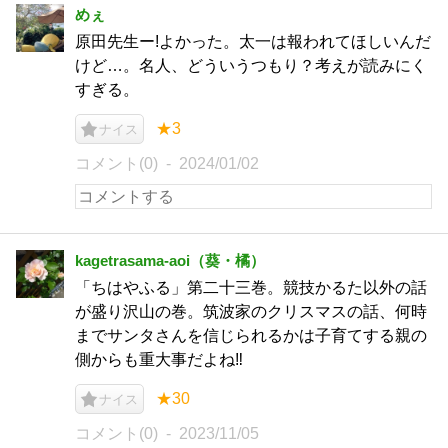
めぇ
原田先生ー!よかった。太一は報われてほしいんだ
けど…。名人、どういうつもり？考えが読みにく
すぎる。
★3
ナイス
コメント(0)
2024/01/02
kagetrasama-aoi（葵・橘）
「ちはやふる」第二十三巻。競技かるた以外の話
が盛り沢山の巻。筑波家のクリスマスの話、何時
までサンタさんを信じられるかは子育てする親の
側からも重大事だよね‼️
★30
ナイス
コメント(0)
2023/11/05