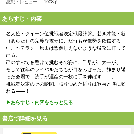
感想・レビュー
1008
件
あらすじ・内容
名人位・クイーン位挑戦者決定戦最終盤。若き才能・新
（あらた）の完璧な攻守に、だれもが優勢を確信する
中、ベテラン・原田は想像しえないような猛攻に打って
出る。
己のすべてを懸けて挑むその姿に、千早が、太一が、
そして往年のライバルたちもが目をみはった。静まり返
った会場で、読手が運命の一枚に手を伸ばす――。
挑戦者決定のその瞬間、張りつめた祈りは歓喜と涙に変
わる――！
▶︎あらすじ・内容をもっと見る
書店で詳細を見る