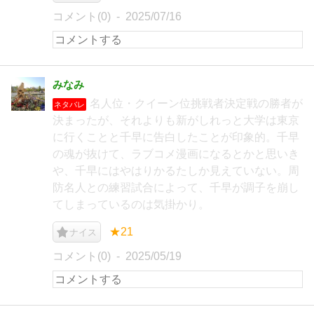
コメント(0)
2025/07/16
みなみ
名人位・クイーン位挑戦者決定戦の勝者が
ネタバレ
決まったが、それよりも新がしれっと大学は東京
に行くことと千早に告白したことが印象的。千早
の魂が抜けて、ラブコメ漫画になるとかと思いき
や、千早にはやはりかるたしか見えていない。周
防名人との練習試合によって、千早が調子を崩し
てしまっているのは気掛かり。
★21
ナイス
コメント(0)
2025/05/19