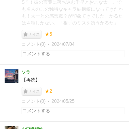
S？！彼の言葉に落ち込む千早とおこな太一。で
も名人のこの独特なキャラ結構癖になってきたか
も！太一との感想戦？が印象てきでした。かるた
は４種しかない、「相手のミスを誘うかるた」
★5
ナイス
コメント(0)
2024/07/04
ソラ
【再読】
★2
ナイス
コメント(0)
2024/05/25