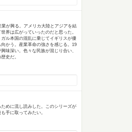
産業が興る。アメリカ大陸とアジアを結
て世界は広がっていったのだと思った。
トガル本国の混乱に乗じてイギリスが優
向かう。産業革命の強さを感じる。19
が興味深い。色々な民族が混じり合い、
の歴史だ。
るために流し読みした。このシリーズが
後も手に取ってみたい。