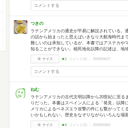
つきの
ラテンアメリカの通史が平易に解説されている。
の話から始まったと思えばいきなり大航海時代ま
難しいのは承知しているが、本書ではアステカや
知ることができない。植民地化以降の記述は、地
ナイス
★1
コメント(
0
)
2026/04/27
ねむ
ラテンアメリカの古代文明以降から20世紀に至る
りだった。本書はスペイン人による「発見」以降
メリカによるベネズエラ攻撃の件にも繋がってくる
いかもしれない、歴史をなぞりながらいろんな場
ナイス
★4
コメント(
0
)
2026/03/02