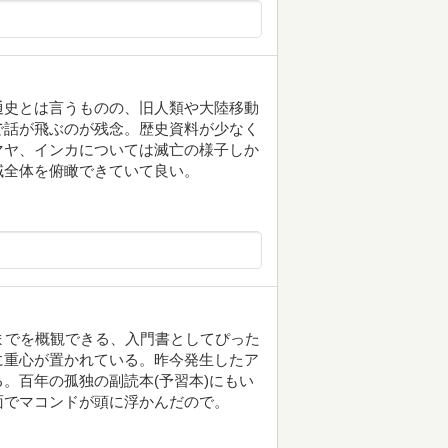
通史とは言うものの、旧人類や大陸移動
で話が飛ぶのが残念。歴史資料が少なく
マヤ、インカについては滅亡の様子しか
域全体を俯瞰できていて良い。
までを概観できる、入門書としてぴった
に重心が置かれている。昨今発生したア
。百年の孤独の副読本(予習本)にもい
面でマコンドが頭に浮かんだので。