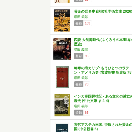
黄金の世界史 (講談社学術文庫 2026
増田 義郎
登録
103
図説 大航海時代 (ふくろうの本/世界
歴史)
増田 義郎
登録
96
略奪の海カリブ: もうひとつのラテ
ン・アメリカ史 (岩波新書 新赤版 75
増田 義郎
登録
78
インカ帝国探検記 - ある文化の滅亡
歴史 (中公文庫 ま 4-4)
増田 義郎
登録
65
古代アステカ王国: 征服された黄金
国 (中公新書 6)