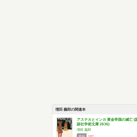
増田 義郎の関連本
アステカとインカ 黄金帝国の滅亡 (
談社学術文庫 2636)
増田 義郎
登録
107