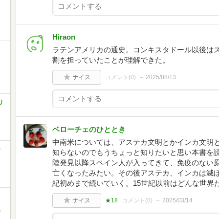
Hiraon
ラテンアメリカの通史。コンキスタドール以後は
割を担っていたことが理解できた。
ナイス
コメント(
0
)
2025/08/13
リ
ベローチェのひととき
中南米については、アステカ文明とかインカ文明
>
知らないのでもうちょっと知りたいと思い本書を読
陸発見以降スペイン人が入ってきて、免疫のない
亡くなったみたい。その後アステカ、インカは滅ぼ
紀初めまで続いていく。15世紀以前はどんな世界
ナイス
★18
コメント(
0
)
2025/03/14
)