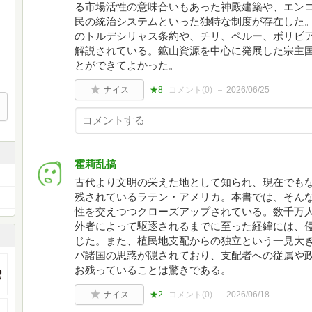
る市場活性の意味合いもあった神殿建築や、エン
民の統治システムといった独特な制度が存在した
のトルデシリャス条約や、チリ、ペルー、ボリビア
解説されている。鉱山資源を中心に発展した宗主
とができてよかった。
ナイス
★8
コメント(
0
)
2026/06/25
霍莉乱搞
古代より文明の栄えた地として知られ、現在でも
残されているラテン・アメリカ。本書では、そん
性を交えつつクローズアップされている。数千万
外者によって駆逐されるまでに至った経緯には、
じた。また、植民地支配からの独立という一見大
パ諸国の思惑が隠されており、支配者への従属や
お残っていることは驚きである。
ナイス
★2
コメント(
0
)
2026/06/18