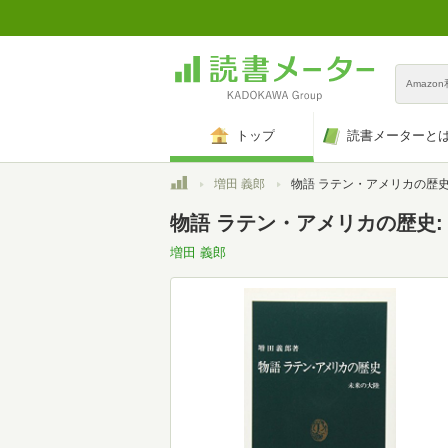
Amazo
トップ
読書メーターと
トップ
増田 義郎
物語 ラテン・アメリカの歴史: 未来の大陸 (中公新書
物語 ラテン・アメリカの歴史: 未
増田 義郎