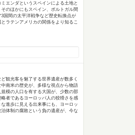
コミエンダというスペインによる土地と
。そのほかにもスペイン、ポルトガル間
3国間の太平洋戦争など歴史転換点が
国とラテンアメリカの関係をより知るこ
など観光客を魅了する世界遺産が数多く
な中南米の歴史が、多様な視点から物語
人規模の人口を有する大国が、少数の部
侵略者であるヨーロッパ人の狡猾さを感
きな進歩に見える出来事にも、ヨーロッ
政治体制の腐敗という負の遺産が、今な