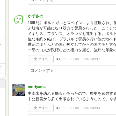
かずさの
16世紀にポルトガルとスペインにより征服され、
ぶ航海が可能になり双方で貿易を行った。こうし
イギリス、フランス、オランダも進出する。ポル
位な条約を結び、ブラジルで貿易を行い他の地へも
社
世紀にほとんどの国が独立してからの国のあり方
一部の白人が政権などの権力を握る。強烈な印象
ナイス
★4
コメント(
0
)
2025/09/17
moriyama
中南米を訪れる機会があったので、歴史を勉強す
中公新書から多く出版されているようなので、今
ナイス
★1
コメント(
0
)
2025/09/14