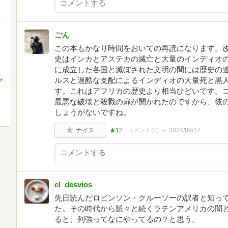
ごん
この本もかなり時間をおいての再読になります。
史はインカとアステカの滅亡と大量のインディオ
に成立した各国と滅ぼされた文明の間には歴史の
ルスと過酷な支配によるインディオの大量死と黒
か
す。これはアフリカの歴史より相当ひどいです。
最悪な破壊と殺戮の扉が開かれたのですから、彼
しょうがないですね。
ナイス
★12
コメント(
0
)
2024/09/17
el_desvios
先日読んだロビンソン・クルーソーの訳者と知っ
た。その時代から脈々と続くラテンアメリカの闇
ると、列強ってなにやってるの？と思う。