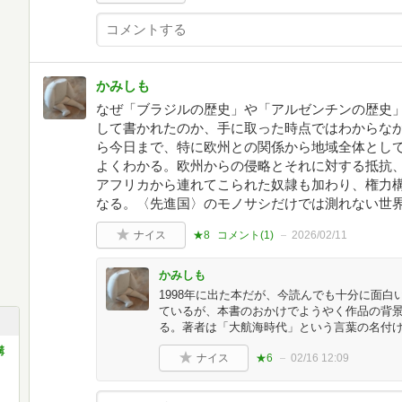
かみしも
なぜ「ブラジルの歴史」や「アルゼンチンの歴史
して書かれたのか、手に取った時点ではわからな
ら今日まで、特に欧州との関係から地域全体とし
よくわかる。欧州からの侵略とそれに対する抵抗
アフリカから連れてこられた奴隷も加わり、権力
なる。〈先進国〉のモノサシだけでは測れない世
ナイス
★8
コメント(
1
)
2026/02/11
かみしも
1998年に出た本だが、今読んでも十分に面
ているが、本書のおかけでようやく作品の背
る。著者は「大航海時代」という言葉の名付
講
ナイス
★6
02/16 12:09