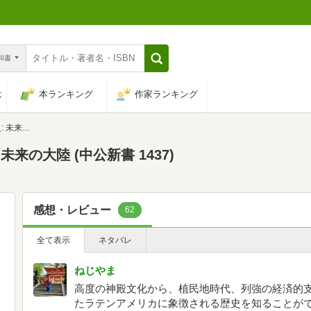
n和書
は
本ランキング
作家ランキング
 1437)
来の大陸 (中公新書 1437)
感想・レビュー
62
全て表示
ネタバレ
ねじやま
高度の神殿文化から、植民地時代、列強の経済的
たラテンアメリカに象徴される歴史を知ることが