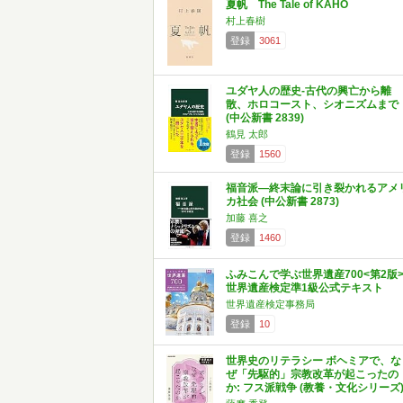
夏帆 The Tale of KAHO
村上春樹
登録
3061
ユダヤ人の歴史-古代の興亡から離
散、ホロコースト、シオニズムまで
(中公新書 2839)
鶴見 太郎
登録
1560
福音派―終末論に引き裂かれるアメ
カ社会 (中公新書 2873)
加藤 喜之
登録
1460
ふみこんで学ぶ世界遺産700<第2版
世界遺産検定準1級公式テキスト
世界遺産検定事務局
登録
10
世界史のリテラシー ボヘミアで、な
ぜ「先駆的」宗教改革が起こったの
か: フス派戦争 (教養・文化シリーズ