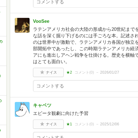
)
VooSee
ラテンアメリカ社会の大陸の形成から20世紀まで
な話を深く掘り下げるのには手ごろな本。記述され
の
のは世界中が激動で、ラテンアメリカ各国が独立
部開拓中であったし、この時期ラテンアメリカ経
アにも進出しアヘン戦争を仕掛ける。歴史を横軸
はとても面白い。
ナイス
★2
コメント(
0
)
2026/01/27
)
の
キャベツ
エビータ観劇に向けた予習
ナイス
★1
コメント(
0
)
2025/12/06
の