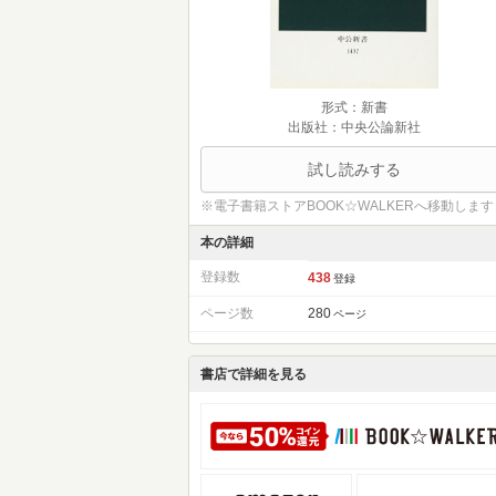
形式：新書
出版社：中央公論新社
試し読みする
※電子書籍ストアBOOK☆WALKERへ移動します
本の詳細
登録数
438
登録
ページ数
280
ページ
書店で詳細を見る