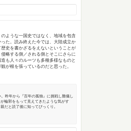
」のような一国史ではなく、地域を包含
かった。読み終えた今では、大陸成立か
て歴史を書かざるをえないということが
、侵略する側／される側とそこにさらに
構造も人々のルーツも多種多様なものと
界観が根を張っているのだと思った。
白い。昨年から『百年の孤独』に挑戦し難儀し
景が輪郭をもって見えてきたような気がす
け親だと読了後に知ってびっくり。