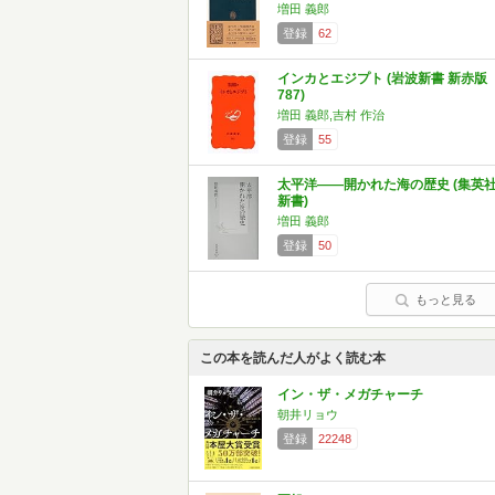
増田 義郎
登録
62
インカとエジプト (岩波新書 新赤版
787)
増田 義郎,吉村 作治
登録
55
太平洋――開かれた海の歴史 (集英
新書)
増田 義郎
登録
50
もっと見る
この本を読んだ人がよく読む本
イン・ザ・メガチャーチ
朝井リョウ
登録
22248