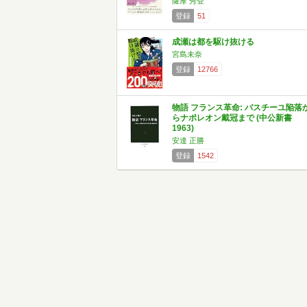
薩摩 秀登
登録
51
成瀬は都を駆け抜ける
宮島未奈
登録
12766
物語 フランス革命: バスチーユ陥落
らナポレオン戴冠まで (中公新書
1963)
安達 正勝
登録
1542