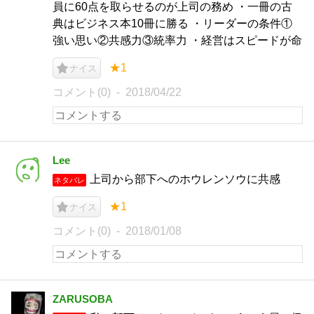
員に60点を取らせるのが上司の務め ・一冊の古
典はビジネス本10冊に勝る ・リーダーの条件①
強い思い②共感力③統率力 ・経営はスピードが命
★1
ナイス
コメント(0)
2018/04/22
Lee
上司から部下へのホウレンソウに共感
ネタバレ
★1
ナイス
コメント(0)
2018/01/08
ZARUSOBA