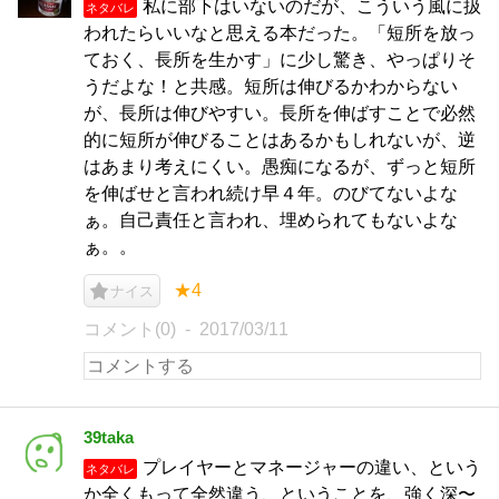
私に部下はいないのだが、こういう風に扱
ネタバレ
われたらいいなと思える本だった。「短所を放っ
ておく、長所を生かす」に少し驚き、やっぱりそ
うだよな！と共感。短所は伸びるかわからない
が、長所は伸びやすい。長所を伸ばすことで必然
的に短所が伸びることはあるかもしれないが、逆
はあまり考えにくい。愚痴になるが、ずっと短所
を伸ばせと言われ続け早４年。のびてないよな
ぁ。自己責任と言われ、埋められてもないよな
ぁ。。
★4
ナイス
コメント(0)
2017/03/11
39taka
プレイヤーとマネージャーの違い、という
ネタバレ
か全くもって全然違う、ということを、強く深〜