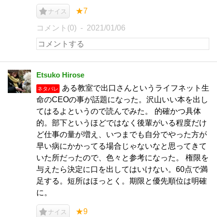
★7
ナイス
コメント(0)
2021/01/06
Etsuko Hirose
ある教室で出口さんというライフネット生
ネタバレ
命のCEOの事が話題になった。沢山いい本を出し
てはるよというので読んでみた。 的確かつ具体
的。部下というほどではなく後輩がいる程度だけ
ど仕事の量が増え、いつまでも自分でやった方が
早い病にかかってる場合じゃないなと思ってきて
いた所だったので、色々と参考になった。 権限を
与えたら決定に口を出してはいけない。60点で満
足する。短所はほっとく。期限と優先順位は明確
に。
★9
ナイス