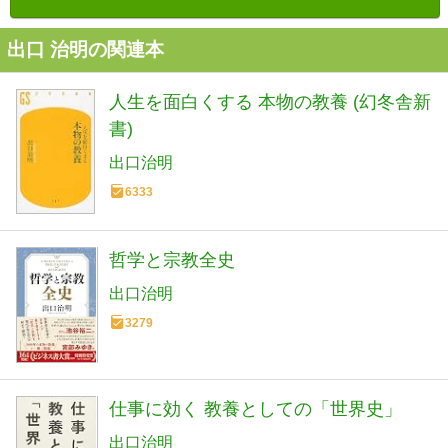
出口 治明の関連本
人生を面白くする 本物の教養 (幻冬舎新
書)
出口治明
6333
哲学と宗教全史
出口治明
3279
仕事に効く 教養としての「世界史」
出口治明