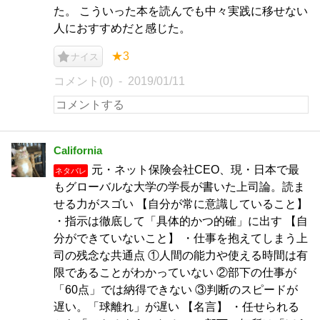
た。 こういった本を読んでも中々実践に移せない
人におすすめだと感じた。
★3
ナイス
コメント(0)
2019/01/11
California
元・ネット保険会社CEO、現・日本で最
ネタバレ
もグローバルな大学の学長が書いた上司論。読ま
せる力がスゴい 【自分が常に意識していること】
・指示は徹底して「具体的かつ的確」に出す 【自
分ができていないこと】 ・仕事を抱えてしまう上
司の残念な共通点 ①人間の能力や使える時間は有
限であることがわかっていない ②部下の仕事が
「60点」では納得できない ③判断のスピードが
遅い。「球離れ」が遅い 【名言】 ・任せられる