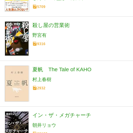
5709
殺し屋の営業術
野宮有
9316
夏帆 The Tale of KAHO
村上春樹
2932
イン・ザ・メガチャーチ
朝井リョウ