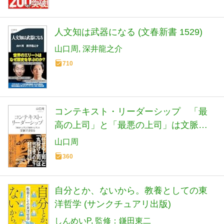
人文知は武器になる (文春新書 1529)
山口周
深井龍之介
710
コンテキスト・リーダーシップ 「最
高の上司」と「最悪の上司」は文脈で
決まる (光文社新書 1406)
山口周
360
自分とか、ないから。教養としての東
洋哲学 (サンクチュアリ出版)
しんめいP
監修：鎌田東二