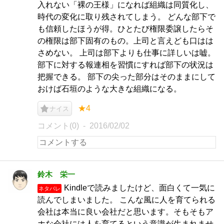
入れない「裸の王様」になれば組織は同質化し、
時代の変化に取り残されてしまう。 どんな部下で
も信頼したほうが得。ひとたび権限委譲したらそ
の権限は部下固有のもの。上司と言えども口はは
さめない。 上司は部下よりも仕事に詳しいは嘘。
部下に対する報連相を習慣にすれば部下の状況は
把握できる。 部下の尖った部分はそのままにして
おけば石垣のような大きな組織になる。
★4
ナイス
コメント(0)
2016/02/02
鈴木 栄一
Kindleで読みましたけど、面白くて一気に
ネタバレ
読んでしまいました。 こんな風に人を育てられる
会社は本当に良い会社だと思います。そもそもア
ホな会社には人を育てるという意識が生まれませ