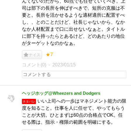
んてないのだから、60点でも任せていくべき。上
司は部下の長所を伸ばすべきで、短所の克服は不
要と。長所を活かせるような適材適所に配置すべ
し、、とのことだけど、社長じゃないから、なか
なか人材配置まで口に出せないなぁと。タイトル
に部下を持ったらとあるけど、どのあたりの地位
がターゲットなのかなぁ。
★7
ナイス
コメント(0)
2023/01/15
ヘッジホッグ@Wheezers and Dodgers
いい上司への一歩はマネジメント能力の限
ネタバレ
度を知ること。仕事を人に任せて、やってもらう
ことが大切。ひとまずは60点の合格点でOK。任
せる際は、指示・権限の範囲を明確にする。