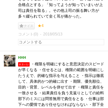
合格点とする」「知ってようが知っていまいが上
司は責任を取る」。その他上司の振る舞い方が
多々綴られていて全く耳が痛かった。
★4
ナイス
コメント(0)
2018/05/13
HHH
・権限を明確にすると意思決定のスピード
ネタバレ
が早くなる ・任せるとは、権限の範囲を明確にし
たうえで、的確な指示を与えること ・指示は徹底
して、具体的かつ的確に出す ・期限、優先順位、
目的・背景、レベルを併せて出す ・権限と責任を
一致させる ・結果責任を負う見返りとしての給料
部下のミスには問答無用で責任をとる ・仕事は部
下への愛情であり任せなければならない ・部下全