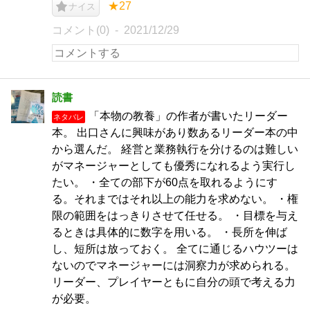
★27
ナイス
コメント(0)
2021/12/29
読書
「本物の教養」の作者が書いたリーダー
ネタバレ
本。 出口さんに興味があり数あるリーダー本の中
から選んだ。 経営と業務執行を分けるのは難しい
がマネージャーとしても優秀になれるよう実行し
たい。 ・全ての部下が60点を取れるようにす
る。それまではそれ以上の能力を求めない。 ・権
限の範囲をはっきりさせて任せる。 ・目標を与え
るときは具体的に数字を用いる。 ・長所を伸ば
し、短所は放っておく。 全てに通じるハウツーは
ないのでマネージャーには洞察力が求められる。
リーダー、プレイヤーともに自分の頭で考える力
が必要。