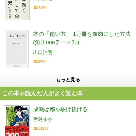
3184
本の「使い方」 1万冊を血肉にした方法
(角川oneテーマ21)
出口治明
2687
もっと見る
この本を読んだ人がよく読む本
成瀬は都を駆け抜ける
宮島未奈
12698