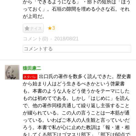
から「できるようになる」 ・部下の短所は「ほう
っておく」。石垣の隙間を埋める小さな石。それ
が上司だ。
★3
ナイス
コメント(0)
2018/08/21
猿田康二
出口氏の著作を数多く読んできた。歴史書
ネタバレ
から始まり人はどう生きるべきかという啓蒙書
も。本書のような人をどう使うかをテーマにした
ものは初めてである。しかし「はじめに」を読ん
で、他の著作同様共通して繰り返し主張すること
が綴られている。この人の言うことは一本筋が通
っている。いわばご本人の人生観と言っていいだ
ろう。本書で私が心に止めた教訓は「報・連・相
をしてくる部下はゴマスリ部下」「部下は60点で