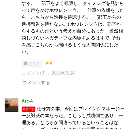
する。 ・部下をよく観察し、タイミングを見計ら
って声をかけホウレンソウ。 ・仕事の依頼をした
ら、こちらから進捗を確認する。 (部下からの
進捗報告を待たない。) ホウレンソウは、部下か
らするものだという考えが自分にあった。当然相
談しづらいネガティブな内容もあるはずで, それ
を感じこちらから聞けるような人間関係にした
い。
★4
ナイス
コメント(0)
2019/03/24
Arc-4
任せ方の本。今回はプレイングマネージャ
ネタバレ
ー反対派の本だった。こちらも成功例であり、一
理ある。どちらが間違っているということはな