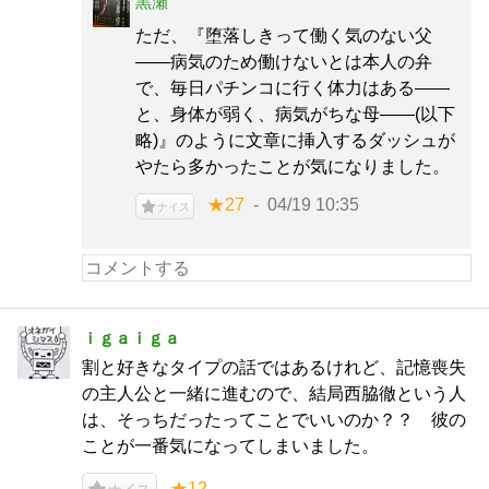
黒瀬
ただ、『堕落しきって働く気のない父
――病気のため働けないとは本人の弁
で、毎日パチンコに行く体力はある――
と、身体が弱く、病気がちな母――(以下
略)』のように文章に挿入するダッシュが
やたら多かったことが気になりました。
★27
04/19 10:35
ナイス
ｉｇａｉｇａ
割と好きなタイプの話ではあるけれど、記憶喪失
の主人公と一緒に進むので、結局西脇徹という人
は、そっちだったってことでいいのか？？ 彼の
ことが一番気になってしまいました。
★12