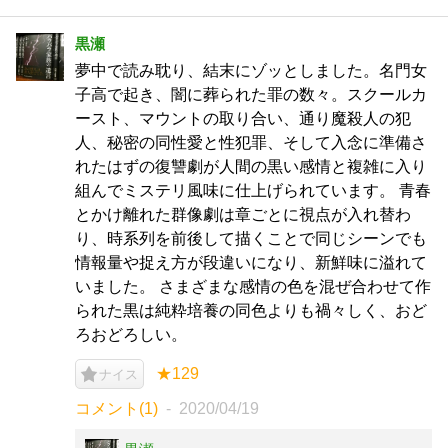
黒瀬
夢中で読み耽り、結末にゾッとしました。名門女
子高で起き、闇に葬られた罪の数々。スクールカ
ースト、マウントの取り合い、通り魔殺人の犯
人、秘密の同性愛と性犯罪、そして入念に準備さ
れたはずの復讐劇が人間の黒い感情と複雑に入り
組んでミステリ風味に仕上げられています。 青春
とかけ離れた群像劇は章ごとに視点が入れ替わ
り、時系列を前後して描くことで同じシーンでも
情報量や捉え方が段違いになり、新鮮味に溢れて
いました。 さまざまな感情の色を混ぜ合わせて作
られた黒は純粋培養の同色よりも禍々しく、おど
ろおどろしい。
★129
ナイス
コメント(1)
2020/04/19