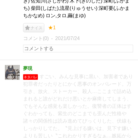
き) 佐知川(さじかわ) 木下(きのした) 深町(ふかま
ち) 柴田(しばた),流星(りゅうせい) 深町要(ふかま
ちかなめ) ロン,タロ,繭(まゆ)
★1
ナイス
コメント(0)
2021/07/24
夢現
すごい、みんな見事に黒い、加害者であり
ネタバレ
犯罪者だったりとにかく悪事のオンパレード。万
引き、放火、ストーカー、殺人…ここまで詰め込
まれると誰がどれだけ悪いとか麻痺してしまう、
でもそんな感覚も楽しかった。復讐者の正体はす
ぐわかっても、紫生のどこまでも歪んだ性格や
諸々の関係性は読み進めてびっくりした、伏線も
しっかりしてた。〝見上げる嫌いは、見下す嫌い
よりも苦しい〝これわかりすぎるなぁ…嫉妬から