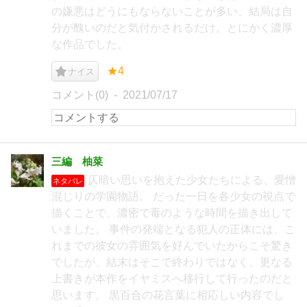
の嫌悪はどうにもならないことが多い、結局は自
分が醜いのだと気付かされるだけ。とにかく濃厚
な作品でした。
★4
ナイス
コメント(0)
2021/07/17
三編 柚菜
仄暗い思いを抱えた少女たちによる、愛憎
ネタバレ
混じりの学園物語。 だった一日を各少女の視点で
描くことで、濃密で毒のような時間を描き出して
いました。 事件の発端となる犯人の正体には、こ
れまでの彼女の雰囲気を好んでいたからこそ驚き
でしたが、結末はそこで終わりではなく、更なる
上書きが本作をイヤミスへ移行して行ったのだと
思います。 黒百合の花言葉に相応しい内容でし