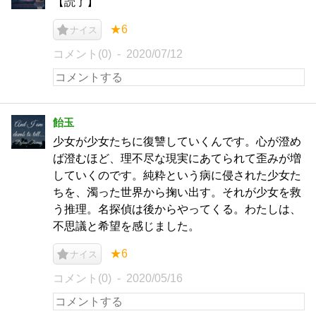
【読了】
★6
ナイス
コメント(0)
2020/07/12
飴玉
少女が少女たちに復讐していくんです。心が澄め
ば澄むほど、理不尽な現実にあてられて歪みが増
していくのです。純粋という病に侵された少女た
ちを、濁った世界から掬い出す。それが少女を救
う推理。名探偵は後からやってくる。わたしは、
不思議と希望を感じました。
★6
ナイス
コメント(0)
2020/05/16