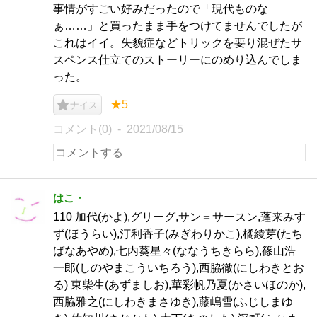
事情がすごい好みだったので「現代ものな
ぁ……」と買ったまま手をつけてませんでしたが
これはイイ。失貌症などトリックを要り混ぜたサ
スペンス仕立てのストーリーにのめり込んでしま
った。
★5
ナイス
コメント(0)
2021/08/15
はこ・
110 加代(かよ),グリーグ,サン＝サースン,蓬来みす
ず(ほうらい),汀利香子(みぎわりかこ),橘綾芽(たち
ばなあやめ),七内葵星々(ななうちきらら),篠山浩
一郎(しのやまこういちろう),西脇徹(にしわきとお
る) 東柴生(あずましお),華彩帆乃夏(かさいほのか),
西脇雅之(にしわきまさゆき),藤嶋雪(ふじしまゆ