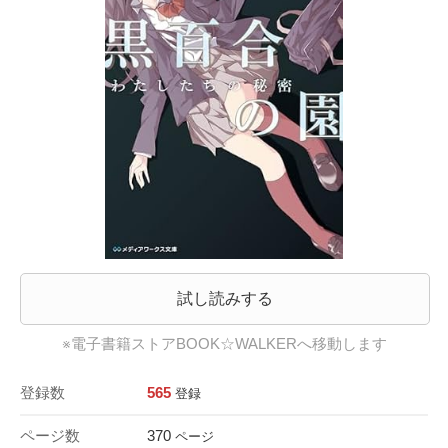
試し読みする
※電子書籍ストアBOOK☆WALKERへ移動します
登録数
565
登録
ページ数
370
ページ