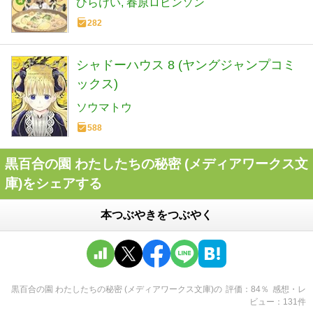
ひらけい
春原ロビンソン
282
シャドーハウス 8 (ヤングジャンプコミ
ックス)
ソウマトウ
588
黒百合の園 わたしたちの秘密 (メディアワークス文
庫)をシェアする
本つぶやきをつぶやく
黒百合の園 わたしたちの秘密 (メディアワークス文庫)
の
評価
84
％
感想・レ
ビュー
131
件