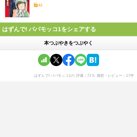
42
はずんで! パパモッコ1をシェアする
本つぶやきをつぶやく
はずんで! パパモッコ1
の
評価
72
％
感想・レビュー
17
件