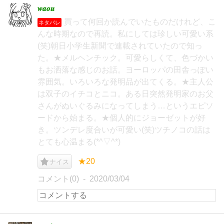
𝒘𝒂𝒐𝒖
買って何回か読んでいたものだけれど、こ
ネタバレ
んな時期なので再読。私にしては珍しい可愛い系
(笑)朝日小学生新聞で連載されていたので知っ
た。★メルヘンチック。可愛らしくて、色づかい
もお洒落な感じのお話。ヨーロッパの田舎っぽい
雰囲気。いろいろな発明品が出てくる。★主人公
は双子のイチコとニコ。ある日突然発明家のお父
さんがぬいぐるみになってしまう…というエピソ
ードから始まる。★個人的にジョーゼットが好
き。ツンデレ度合いが可愛い(笑)ツチノコの話は
とても心温まる(*^▽^*)
★20
ナイス
コメント(0)
2020/03/04