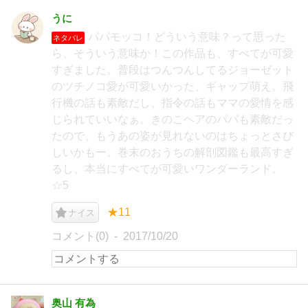
うに
パパモッコ！どういう意味？って思った
ネタバレ
ら、そういう意味か！この作品も、すべてが可愛
すぎました。普段はつんつんしてるジョーゼット
のツチノコ愛が可愛いかった、ギャップ萌え。飛
行機の話も素敵だし、指令の話もママの愛情を感
じられていいなぁ。きのこヘアのパパも素敵だっ
たので、もうあの姿が見れないのはちょっとさび
しいかもー。巻末のおうちの解剖図鑑も最高すぎ
るし、本当にすべてが可愛いワンダーランド。
☆5
★11
ナイス
コメント(0)
2017/10/20
奥山 有為