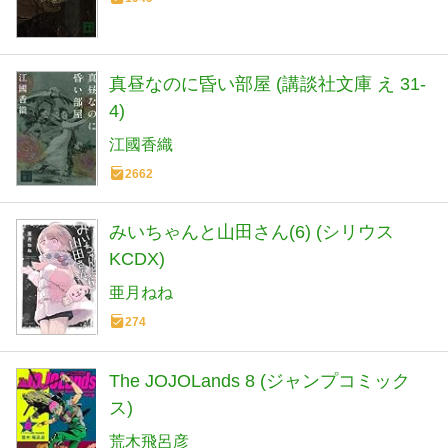
真昼なのに昏い部屋 (講談社文庫 え 31-
4)
江國香織
2662
みいちゃんと山田さん(6) (シリウス
KCDX)
亜月ねね
274
The JOJOLands 8 (ジャンプコミック
ス)
荒木飛呂彦