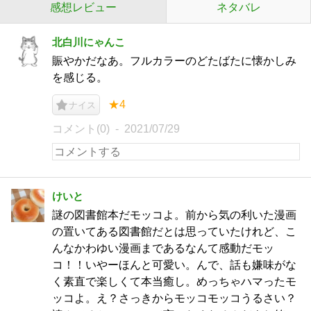
感想レビュー
ネタバレ
北白川にゃんこ
賑やかだなあ。フルカラーのどたばたに懐かしみ
を感じる。
★4
ナイス
コメント(0)
2021/07/29
けいと
謎の図書館本だモッコよ。前から気の利いた漫画
の置いてある図書館だとは思っていたけれど、こ
んなかわゆい漫画まであるなんて感動だモッ
コ！！いやーほんと可愛い。んで、話も嫌味がな
く素直で楽しくて本当癒し。めっちゃハマったモ
ッコよ。え？さっきからモッコモッコうるさい？