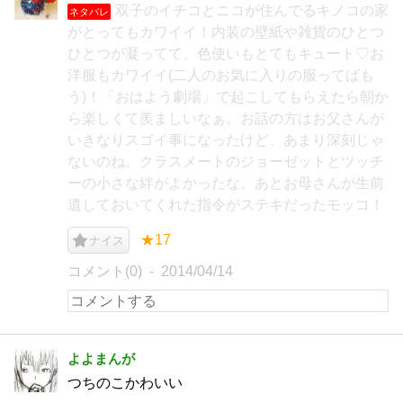
双子のイチコとニコが住んでるキノコの家
ネタバレ
がとってもカワイイ！内装の壁紙や雑貨のひとつ
ひとつが凝ってて、色使いもとてもキュート♡お
洋服もカワイイ(二人のお気に入りの服ってばも
う)！「おはよう劇場」で起こしてもらえたら朝か
ら楽しくて羨ましいなぁ。お話の方はお父さんが
いきなりスゴイ事になったけど、あまり深刻じゃ
ないのね。クラスメートのジョーゼットとツッチ
ーの小さな絆がよかったな。あとお母さんが生前
遺しておいてくれた指令がステキだったモッコ！
★17
ナイス
コメント(0)
2014/04/14
よよまんが
つちのこかわいい