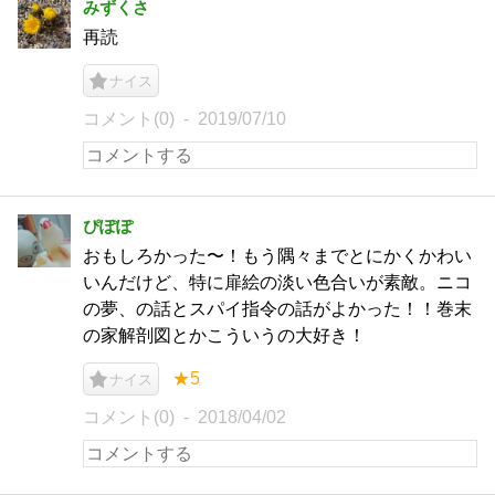
みずくさ
再読
ナイス
コメント(0)
2019/07/10
ぴぽぽ
おもしろかった〜！もう隅々までとにかくかわい
いんだけど、特に扉絵の淡い色合いが素敵。ニコ
の夢、の話とスパイ指令の話がよかった！！巻末
の家解剖図とかこういうの大好き！
★5
ナイス
コメント(0)
2018/04/02