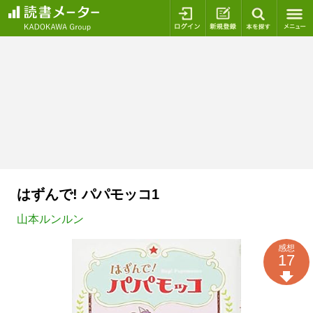
ログイン
新規登録
本を探
はずんで! パパモッコ1
山本ルンルン
感想
17