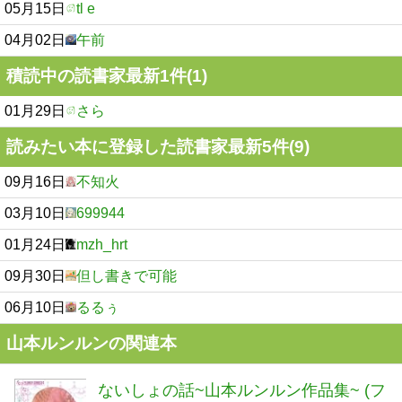
05月15日
tl e
04月02日
午前
積読中の読書家最新1件(1)
01月29日
さら
読みたい本に登録した読書家最新5件(9)
09月16日
不知火
03月10日
699944
01月24日
mzh_hrt
09月30日
但し書きで可能
06月10日
るるぅ
山本ルンルンの関連本
ないしょの話~山本ルンルン作品集~ (フ