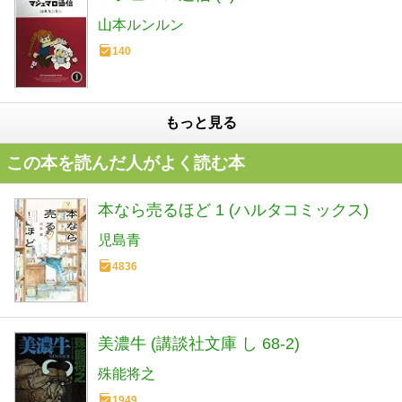
山本ルンルン
140
もっと見る
この本を読んだ人がよく読む本
本なら売るほど 1 (ハルタコミックス)
児島青
4836
美濃牛 (講談社文庫 し 68-2)
殊能将之
1949