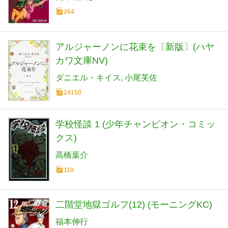
264
アルジャーノンに花束を〔新版〕(ハヤ
カワ文庫NV)
ダニエル・キイス
小尾芙佐
24150
学校怪談 1 (少年チャンピオン・コミッ
クス)
高橋葉介
110
二階堂地獄ゴルフ(12) (モーニングKC)
福本伸行