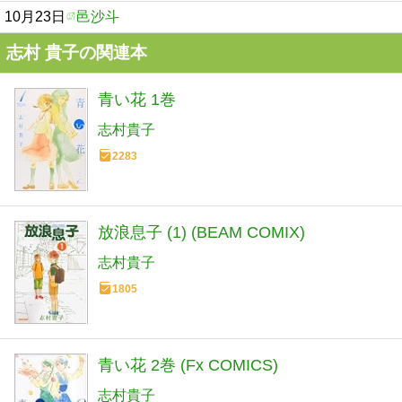
10月23日
邑沙斗
志村 貴子の関連本
青い花 1巻
志村貴子
2283
放浪息子 (1) (BEAM COMIX)
志村貴子
1805
青い花 2巻 (Fx COMICS)
志村貴子