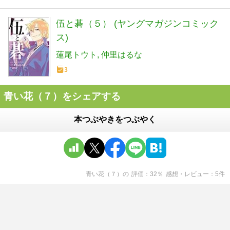
伍と碁（５） (ヤングマガジンコミック
ス)
蓮尾トウト
仲里はるな
3
青い花（７）をシェアする
本つぶやきをつぶやく
青い花（７）
の
評価
32
％
感想・レビュー
5
件