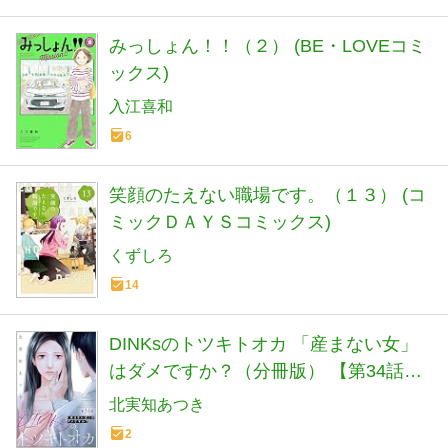
みっしょん！！（２） (BE・LOVEコミ
ックス)
入江喜和
6
笑顔のたえない職場です。（１３） (コ
ミックＤＡＹＳコミックス)
くずしろ
14
DINKsのトツキトオカ 「産まない女」
はダメですか？（分冊版） 【第34話】
(ストーリーな女たち)
北実知あつき
2