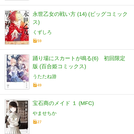
永世乙女の戦い方 (14) (ビッグコミック
ス)
くずしろ
59
踊り場にスカートが鳴る(6) 初回限定
版 (百合姫コミックス)
うたたね游
49
宝石商のメイド １ (MFC)
やませちか
27