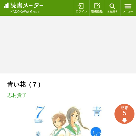
ログイン
新規登録
本を探
青い花（７）
志村貴子
感想
5