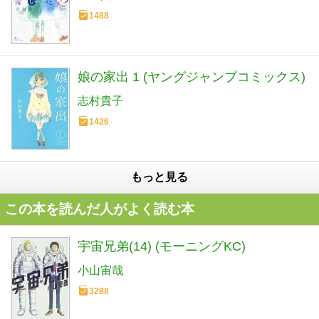
1488
娘の家出 1 (ヤングジャンプコミックス)
志村貴子
1426
もっと見る
この本を読んだ人がよく読む本
宇宙兄弟(14) (モーニングKC)
小山宙哉
3288