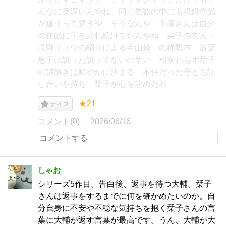
んなに奥深いんやね 同じ巻数の中にも収録作品
が違うって驚きや そうなんや 手塚さんは自分
の作品に手を入れ続けてたんやね 栞子の友人・
滝野リュウの紹介による寺山修二の稀覯本 放蕩
息子に譲った譲ってないの争い 相変わらず栞子
の謎解きは鮮やかに決まる 不仲だった母とも話
し合いを持ち 栞子が心を決めたわ
★21
ナイス
コメント(0)
2026/06/16
しゃお
シリーズ5作目。告白後、返事を待つ大輔。栞子
さんは返事をするまでに何を確かめたいのか。自
分自身に不安や不穏な気持ちを抱く栞子さんの言
葉に大輔が返す言葉が最高です。うん、大輔が大