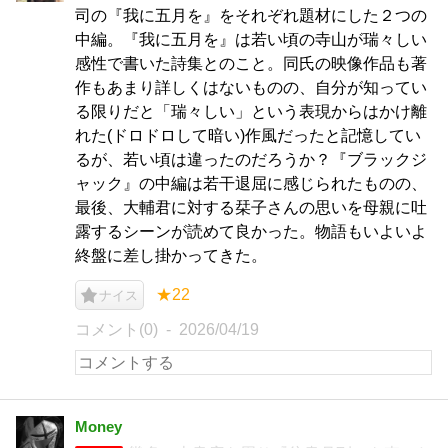
司の『我に五月を』をそれぞれ題材にした２つの
中編。『我に五月を』は若い頃の寺山が瑞々しい
感性で書いた詩集とのこと。同氏の映像作品も著
作もあまり詳しくはないものの、自分が知ってい
る限りだと「瑞々しい」という表現からはかけ離
れた(ドロドロして暗い)作風だったと記憶してい
るが、若い頃は違ったのだろうか？『ブラックジ
ャック』の中編は若干退屈に感じられたものの、
最後、大輔君に対する栞子さんの思いを母親に吐
露するシーンが読めて良かった。物語もいよいよ
終盤に差し掛かってきた。
★22
ナイス
コメント(0)
2026/04/19
Money