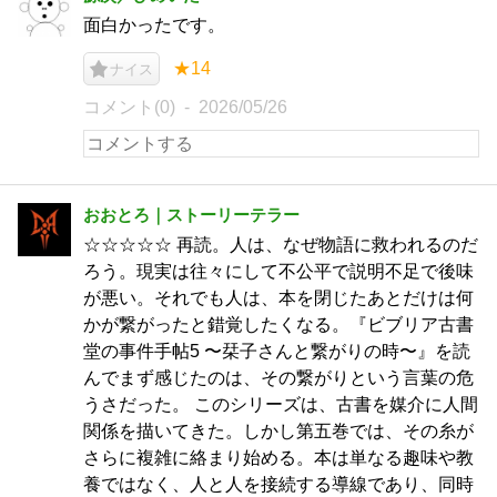
面白かったです。
★14
ナイス
コメント(0)
2026/05/26
おおとろ｜ストーリーテラー
☆☆☆☆☆ 再読。人は、なぜ物語に救われるのだ
ろう。現実は往々にして不公平で説明不足で後味
が悪い。それでも人は、本を閉じたあとだけは何
かが繋がったと錯覚したくなる。『ビブリア古書
堂の事件手帖5 〜栞子さんと繋がりの時〜』を読
んでまず感じたのは、その繋がりという言葉の危
うさだった。 このシリーズは、古書を媒介に人間
関係を描いてきた。しかし第五巻では、その糸が
さらに複雑に絡まり始める。本は単なる趣味や教
養ではなく、人と人を接続する導線であり、同時