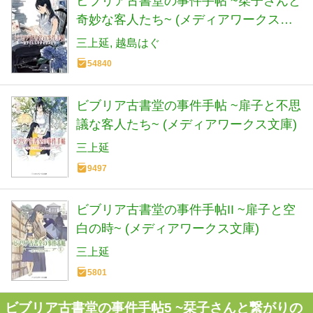
ビブリア古書堂の事件手帖 ~栞子さんと
奇妙な客人たち~ (メディアワークス文
庫)
三上延
越島はぐ
54840
ビブリア古書堂の事件手帖 ~扉子と不思
議な客人たち~ (メディアワークス文庫)
三上延
9497
ビブリア古書堂の事件手帖II ~扉子と空
白の時~ (メディアワークス文庫)
三上延
5801
ビブリア古書堂の事件手帖5 ~栞子さんと繋がりの