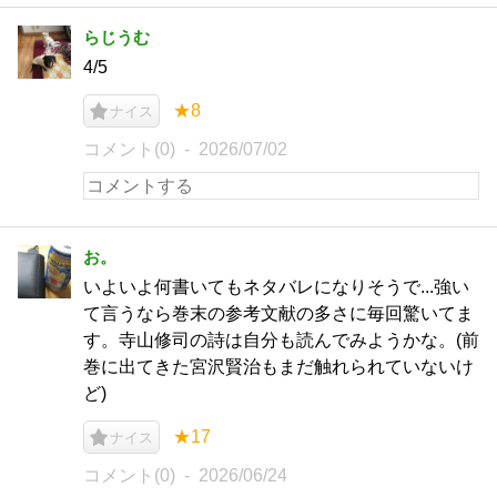
らじうむ
4/5
★8
ナイス
コメント(0)
2026/07/02
お。
いよいよ何書いてもネタバレになりそうで...強い
て言うなら巻末の参考文献の多さに毎回驚いてま
す。寺山修司の詩は自分も読んでみようかな。(前
巻に出てきた宮沢賢治もまだ触れられていないけ
ど)
★17
ナイス
コメント(0)
2026/06/24