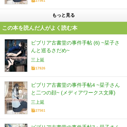
27561
もっと見る
この本を読んだ人がよく読む本
ビブリア古書堂の事件手帖 (6) ~栞子さ
んと巡るさだめ~
三上延
17926
ビブリア古書堂の事件手帖4 ~栞子さん
と二つの顔~ (メディアワークス文庫)
三上延
27561