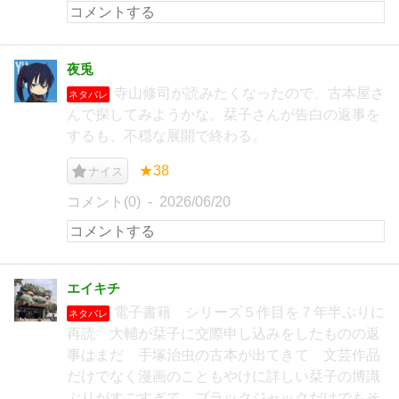
夜兎
寺山修司が読みたくなったので、古本屋さ
ネタバレ
んで探してみようかな。栞子さんが告白の返事を
するも、不穏な展開で終わる。
★38
ナイス
コメント(0)
2026/06/20
エイキチ
電子書籍 シリーズ５作目を７年半ぶりに
ネタバレ
再読 大輔が栞子に交際申し込みをしたものの返
事はまだ 手塚治虫の古本が出てきて 文芸作品
だけでなく漫画のこともやけに詳しい栞子の博識
ぶりがすごすぎて ブラックジャックだけでもそ