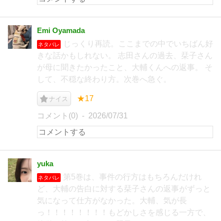
Emi Oyamada
じっくり再読。ここまでの中でいちばん好
ネタバレ
きな話かもしれない。 志田さんの過去、栞子さん
が母に聞きたかったこと、大輔くんへの返事。 そ
して、不穏な終わり方。次巻へ急ぐ。
★17
ナイス
コメント(0)
2026/07/31
yuka
第5巻は、事件の行方はもちろんだけれ
ネタバレ
ど、大輔の告白に対する栞子さんの返事がずっと
気になって仕方がなかった。大輔、気が長
っ！！！！！！！！もどかしさを感じる一方で、