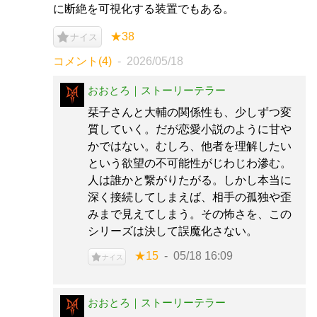
に断絶を可視化する装置でもある。
★38
ナイス
コメント(4)
2026/05/18
おおとろ｜ストーリーテラー
栞子さんと大輔の関係性も、少しずつ変
質していく。だが恋愛小説のように甘や
かではない。むしろ、他者を理解したい
という欲望の不可能性がじわじわ滲む。
人は誰かと繋がりたがる。しかし本当に
深く接続してしまえば、相手の孤独や歪
みまで見えてしまう。その怖さを、この
シリーズは決して誤魔化さない。
★15
05/18 16:09
ナイス
おおとろ｜ストーリーテラー