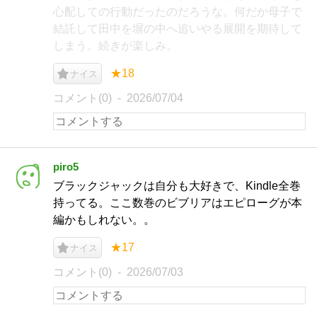
心配しての行動だったのだろうな。何だか母子で
結託して田中を塀の中へ追いやる展開を期待して
しまう。続きが楽しみ。
★18
ナイス
コメント(0)
2026/07/04
piro5
ブラックジャックは自分も大好きで、Kindle全巻
持ってる。ここ数巻のビブリアはエピローグが本
編かもしれない。。
★17
ナイス
コメント(0)
2026/07/03