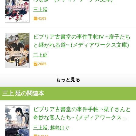
三上延
4103
ビブリア古書堂の事件手帖IV ~扉子たち
と継がれる道~ (メディアワークス文庫)
三上延
2685
もっと見る
三上 延の関連本
ビブリア古書堂の事件手帖 ~栞子さんと
奇妙な客人たち~ (メディアワークス文
庫)
三上延
越島はぐ