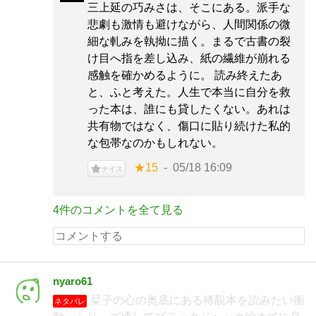
三上延の巧みさは、そこにある。派手な
悲劇も激情も避けながら、人間関係の微
細な軋みを執拗に描く。まるで古書の裂
け目へ指を差し込み、紙の繊維が崩れる
感触を確かめるように。 読み終えたあ
と、ふと考えた。人生で本当に自分を救
った本は、誰にも貸したくない。あれは
共有物ではなく、傷口に貼り続けた私的
な包帯なのかもしれない。
★15
05/18 16:09
ナイス
4件のコメントを全て見る
nyaro61
栞子の心の奥底にある稀覯本を読みたい衝
ネタバレ