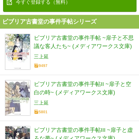
今すぐ登録する（無料）
ビブリア古書堂の事件手帖シリーズ
ビブリア古書堂の事件手帖 ~扉子と不思
議な客人たち~ (メディアワークス文庫)
三上延
9497
ビブリア古書堂の事件手帖II ~扉子と空
白の時~ (メディアワークス文庫)
三上延
5801
ビブリア古書堂の事件手帖III ~扉子と虚
ろな夢~ (メディアワークス文庫)