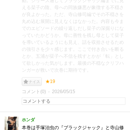
動。シリーズ通してブラックジャック編までに見
える栞子の陰、母への同族嫌悪が象徴する不穏さ
が良よかった。ただ、寺山修司編でその不穏さを
丸め込む展開に見えなくはなかった。内容も今ま
でのエピソードの繰り返しだし栞子の深掘りにな
っていたかどうか。母に善性を残し母として栞子
を導いているようにも見え、話を収拾させるため
の強引さを少々感じます。ここで付き合いを断る
とか、五浦が栞子へ不信を残すとかが「転」とし
て欲しかった気がします。最後の不穏なクリフハ
ンガーが救いで次巻に期待です。
★19
ナイス
コメント(0)
2026/05/15
ホンダ
本巻は手塚治虫の『ブラックジャック』と寺山修