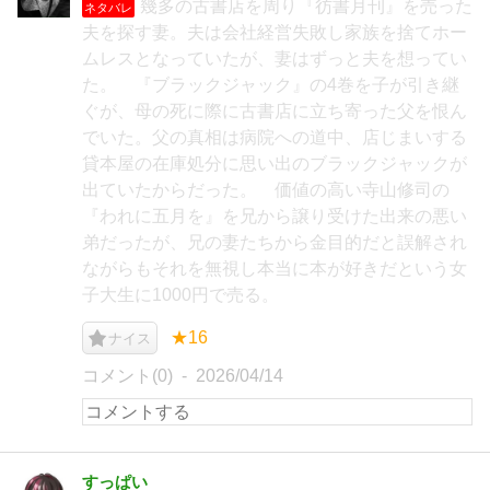
幾多の古書店を周り『彷書月刊』を売った
ネタバレ
夫を探す妻。夫は会社経営失敗し家族を捨てホー
ムレスとなっていたが、妻はずっと夫を想ってい
た。 『ブラックジャック』の4巻を子が引き継
ぐが、母の死に際に古書店に立ち寄った父を恨ん
でいた。父の真相は病院への道中、店じまいする
貸本屋の在庫処分に思い出のブラックジャックが
出ていたからだった。 価値の高い寺山修司の
『われに五月を』を兄から譲り受けた出来の悪い
弟だったが、兄の妻たちから金目的だと誤解され
ながらもそれを無視し本当に本が好きだという女
子大生に1000円で売る。
★16
ナイス
コメント(0)
2026/04/14
すっぱい