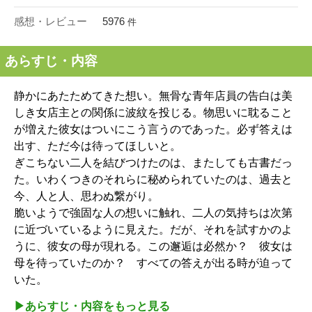
感想・レビュー
5976
件
あらすじ・内容
静かにあたためてきた想い。無骨な青年店員の告白は美
しき女店主との関係に波紋を投じる。物思いに耽ること
が増えた彼女はついにこう言うのであった。必ず答えは
出す、ただ今は待ってほしいと。
ぎこちない二人を結びつけたのは、またしても古書だっ
た。いわくつきのそれらに秘められていたのは、過去と
今、人と人、思わぬ繋がり。
脆いようで強固な人の想いに触れ、二人の気持ちは次第
に近づいているように見えた。だが、それを試すかのよ
うに、彼女の母が現れる。この邂逅は必然か？ 彼女は
母を待っていたのか？ すべての答えが出る時が迫って
いた。
▶︎あらすじ・内容をもっと見る