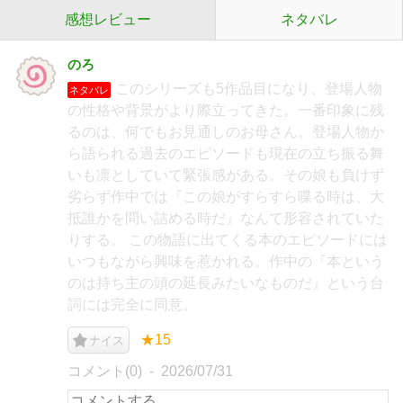
感想レビュー
ネタバレ
のろ
このシリーズも5作品目になり、登場人物
ネタバレ
の性格や背景がより際立ってきた。一番印象に残
るのは、何でもお見通しのお母さん。登場人物か
ら語られる過去のエピソードも現在の立ち振る舞
いも凛としていて緊張感がある。その娘も負けず
劣らず作中では『この娘がすらすら喋る時は、大
抵誰かを問い詰める時だ』なんて形容されていた
りする。 この物語に出てくる本のエピソードには
いつもながら興味を惹かれる。作中の『本という
のは持ち主の頭の延長みたいなものだ』という台
詞には完全に同意。
★15
ナイス
コメント(0)
2026/07/31