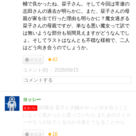
輔で良かったね、栞子さん。そして今回は常連の
志田さんの過去が明らかに。また、栞子さんの母
親が家を出て行った理由も明らかに？魔女過ぎる
栞子さんの母親ですが、単なる悪い魔女って訳で
は無いような部分も垣間見えますがどうなんでし
ょ。そしてラストはなんとも不穏な様相で、二人
はどう向き合うのでしょうか。
★42
ナイス
コメント(0)
2026/06/15
ヨッシー
60冊目 栞子と大輔がやっと付き合うこと
ネタバレ
になって良かったと思っていたら またあのストカ
ーやろうが出てくるのか今後どうなることやら
★18
ナイス