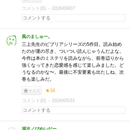
コメント(0)
2026/06/07
風のましゅー。
三上先生のビブリアシリーズの5作目。読み始め
たのが運の尽き、ついつい読んじゃうんだよな。
今作は本のミステリを読みながら、前巻辺りから
強くなってきた恋愛感を感じて楽しみました。ど
うなるのかな〜。最後に不安要素も出たしね、次
巻も楽しみだ。
★16
ナイス
コメント(0)
2026/05/31
源次／びめいだー