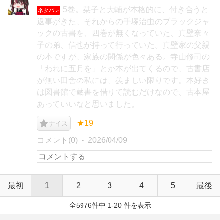
5巻。栞子と大輔が本格的に、付き合うと
ネタバレ
返事がきた、それからの手塚治虫のブラックジャ
ックの古書を、四巻が無くなっていた、真壁奈々
子の弟、信也が持って行っていた。真壁家の父親
の本ですが、家族の関係が色々ある。寺山修司の
「われに五月を」とか本が出てくるので、古書店
が無い田舎の私には、羨ましい限りです。本好き
は図書館で蔵書を借りて読むだけなので、古本屋
あっていいなと思いました。
★19
ナイス
コメント(0)
2026/04/09
最初
1
2
3
4
5
最後
全5976件中 1-20 件を表示