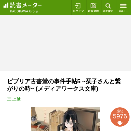
ログイン
新規登録
本を探
ビブリア古書堂の事件手帖5 ~栞子さんと繋
がりの時~ (メディアワークス文庫)
三上延
感想
5976