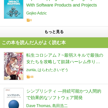
With Software Products and Projects
Gojko Adzic
0
もっと見る
この本を読んだ人がよく読む本
転生コロシアム 7 ~最弱スキルで最強の
女たちを攻略して奴隷ハーレム作りま
す~ (ドラゴンコミックスエイジ)
zunta
はらわたさいぞう
48
シンプリシティ ―持続可能かつ人間的
で効果的なソフトウェア開発
Dave Thomas
島田浩二