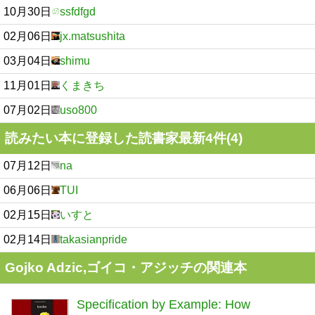
10月30日
ssfdfgd
02月06日
jx.matsushita
03月04日
shimu
11月01日
くまきち
07月02日
uso800
読みたい本に登録した読書家最新4件(4)
07月12日
na
06月06日
TUI
02月15日
いすと
02月14日
takasianpride
Gojko Adzic,ゴイコ・アジッチの関連本
Specification by Example: How