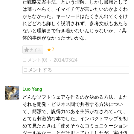
た戦略立案手法、という理解。しかし書籍として
は薄っぺらく、イマイチ何が言いたいのかよくわ
からなかった。キーワードはたくさん出てくるけ
れどどれも詳しく説明されず、参考文献もあたら
ないと理解まで行き着かないんじゃないか。 / 具
体的事例がなかったせいかな。
★2
ナイス
コメント(0)
2014/03/24
Luo Yang
どんなソフトウェアを作るのか決める方法、また
それを開発・ビジネス間で共有する方法につい
て、簡潔で、説得力のある主張がなされていて、
とても刺激的な本でした。インパクトマップを初
めて見たときは「使えそうなコミュニケーション
ツールやなー」とだけ思っていましたが、実は仮