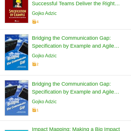
Successful Teams Deliver the Right
Software
Gojko Adzic
4
Bridging the Communication Gap:
Specification by Example and Agile
Acceptance Testing
Gojko Adzic
2
Bridging the Communication Gap:
Specification by Example and Agile
Acceptance Testing (English Edition)
Gojko Adzic
1
Impact Mapping: Making a Big Impact