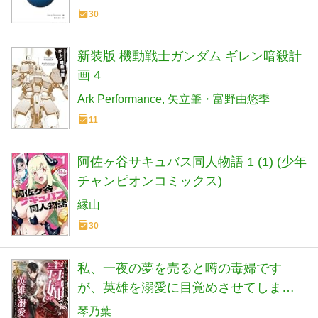
30
新装版 機動戦士ガンダム ギレン暗殺計
画 4
Ark Performance
矢立肇・富野由悠季
11
阿佐ヶ谷サキュバス同人物語 1 (1) (少年
チャンピオンコミックス)
縁山
30
私、一夜の夢を売ると噂の毒婦です
が、英雄を溺愛に目覚めさせてしまい
ました(上) (PASH!ブックス)
琴乃葉