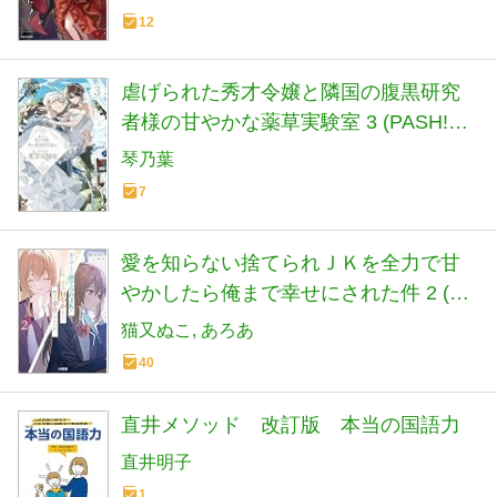
12
虐げられた秀才令嬢と隣国の腹黒研究
者様の甘やかな薬草実験室 3 (PASH!ブ
ックス)
琴乃葉
7
愛を知らない捨てられＪＫを全力で甘
やかしたら俺まで幸せにされた件 2 (HJ
文庫 ね 01-08-02)
猫又ぬこ
あろあ
40
直井メソッド 改訂版 本当の国語力
直井明子
1