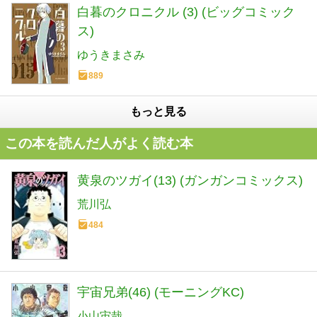
白暮のクロニクル (3) (ビッグコミック
ス)
ゆうきまさみ
889
もっと見る
この本を読んだ人がよく読む本
黄泉のツガイ(13) (ガンガンコミックス)
荒川弘
484
宇宙兄弟(46) (モーニングKC)
小山宙哉