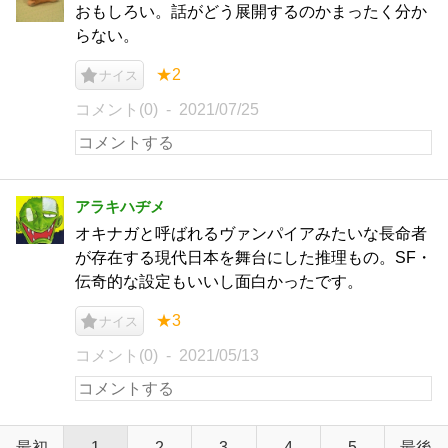
おもしろい。話がどう展開するのかまったく分か
らない。
★2
ナイス
コメント(0)
2021/07/25
アラキハヂメ
オキナガと呼ばれるヴァンパイアみたいな長命者
が存在する現代日本を舞台にした推理もの。SF・
伝奇的な設定もいいし面白かったです。
★3
ナイス
コメント(0)
2021/05/13
最初
1
2
3
4
5
最後