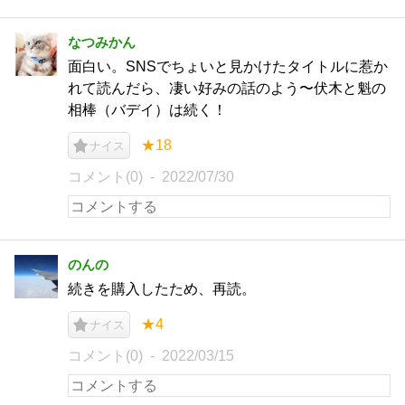
なつみかん
面白い。SNSでちょいと見かけたタイトルに惹か
れて読んだら、凄い好みの話のよう〜伏木と魁の
相棒（バデイ）は続く！
★18
ナイス
コメント(0)
2022/07/30
のんの
続きを購入したため、再読。
★4
ナイス
コメント(0)
2022/03/15