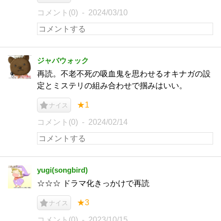
コメント(0)
2024/03/10
ジャバウォック
再読。不老不死の吸血鬼を思わせるオキナガの設
定とミステリの組み合わせで掴みはいい。
★1
ナイス
コメント(0)
2024/02/14
yugi(songbird)
☆☆☆ ドラマ化きっかけで再読
★3
ナイス
コメント(0)
2023/10/15