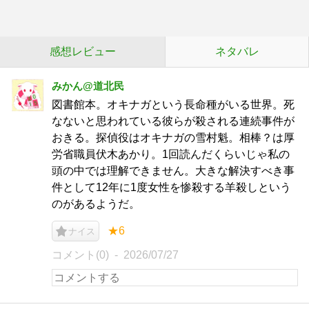
感想レビュー
ネタバレ
みかん@道北民
図書館本。オキナガという長命種がいる世界。死
なないと思われている彼らが殺される連続事件が
おきる。探偵役はオキナガの雪村魁。相棒？は厚
労省職員伏木あかり。1回読んだくらいじゃ私の
頭の中では理解できません。大きな解決すべき事
件として12年に1度女性を惨殺する羊殺しという
のがあるようだ。
★6
ナイス
コメント(0)
2026/07/27