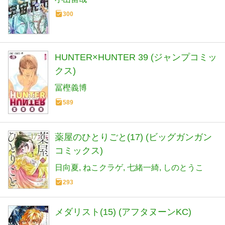
300
HUNTER×HUNTER 39 (ジャンプコミッ
クス)
冨樫義博
589
薬屋のひとりごと(17) (ビッグガンガン
コミックス)
日向夏
ねこクラゲ
七緒一綺
しのとうこ
293
メダリスト(15) (アフタヌーンKC)