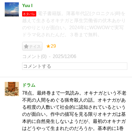
Yuu I
電子書籍版。薄暮年代記(クロニクル)時を
ネタバレ
越えて生きるオキナガと厚生労働省の伏木あかり
のやりとりが面白い。2024年にWOWOWで実写
ドラマ化されたんだ。３巻まで無料。
★29
ナイス
コメント(0)
2025/12/06
ドラム
78点。最終巻まで一気読み。オキナガという不老
不死の人間をめぐる猟奇殺人の話。オキナガがあ
る程度の人数いて社会的に認知されているという
のが面白い。作中の描写を見る限りオキナガは基
本的に自然発生しないようだが、最初のオキナガ
はどうやって生まれたのだろうか。基本的に1巻