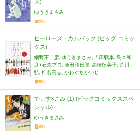
ス)
ゆうきまさみ
996
ヒーローズ・カムバック (ビッグ コミッ
クス)
細野不二彦
ゆうきまさみ
吉田戦車
島本和
彦+石森プロ
藤田和日郎
高橋留美子
荒川
弘
椎名高志
かわぐちかいじ
960
でぃす×こみ (1) (ビッグコミックススペ
シャル)
ゆうきまさみ
954