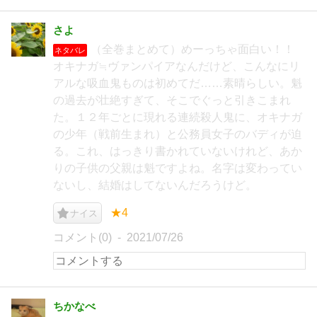
さよ
（全巻まとめて）めーっちゃ面白い！！
ネタバレ
オキナガ≒ヴァンパイアなんだけど、こんなにリ
アルな吸血鬼ものは初めてだ……素晴らしい。魁
の過去が壮絶すぎて、そこでぐっと引きこまれ
た。１２年ごとに現れる連続殺人鬼に、オキナガ
の少年（戦前生まれ）と公務員女子のバディが迫
る。これ、はっきり書かれていないけれど、あか
りの子供の父親は魁ですよね。名字は変わってい
ないし、結婚はしてないんだろうけど。
★4
ナイス
コメント(0)
2021/07/26
ちかなべ