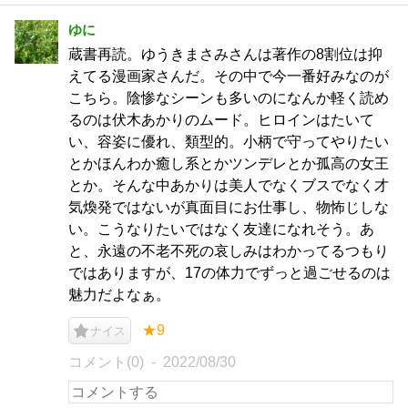
ゆに
蔵書再読。ゆうきまさみさんは著作の8割位は抑
えてる漫画家さんだ。その中で今一番好みなのが
こちら。陰惨なシーンも多いのになんか軽く読め
るのは伏木あかりのムード。ヒロインはたいて
い、容姿に優れ、類型的。小柄で守ってやりたい
とかほんわか癒し系とかツンデレとか孤高の女王
とか。そんな中あかりは美人でなくブスでなく才
気煥発ではないが真面目にお仕事し、物怖じしな
い。こうなりたいではなく友達になれそう。あ
と、永遠の不老不死の哀しみはわかってるつもり
ではありますが、17の体力でずっと過ごせるのは
魅力だよなぁ。
★9
ナイス
コメント(0)
2022/08/30