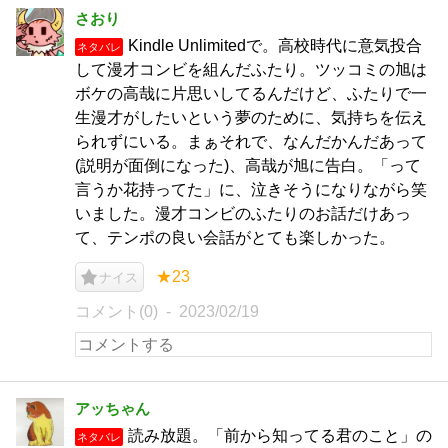
さおり
Kindle Unlimitedで。高校時代に意気投合
ネタバレ
して漫才コンビを組んだふたり。ツッコミの旭は
ボケの高哉に片思いしてるんだけど、ふたりで一
生漫才がしたいという夢のために、気持ちを伝え
られずにいる。まぁそれで、なんだかんだあって
(説明が面倒になった)、高哉が旭に告白。「って
言うか花持ってた」に、泣きそうになりながら笑
いました。漫才コンビのふたりのお話だけあっ
て、テンポの良い会話がとても楽しかった。
★23
ナイス
コメント(0)
2023/02/19
アッちゃん
読み放題。「前から知ってる君のこと」の
ネタバレ