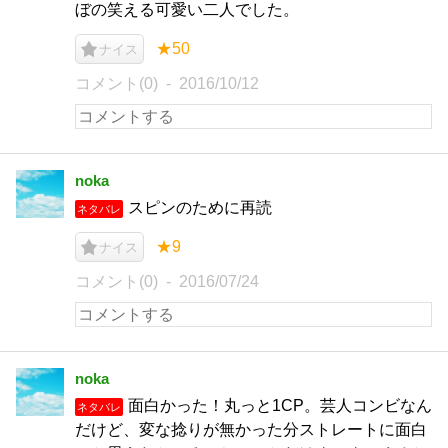
ぼの笑える可愛い二人でした。
★50
ナイス
コメント(0)
2016/10/12
noka
スピンのために再読
ネタバレ
★9
ナイス
コメント(0)
2016/07/24
noka
面白かった！丸っと1CP。芸人コンビなん
ネタバレ
だけど、変な捻りが無かった分ストレートに面白