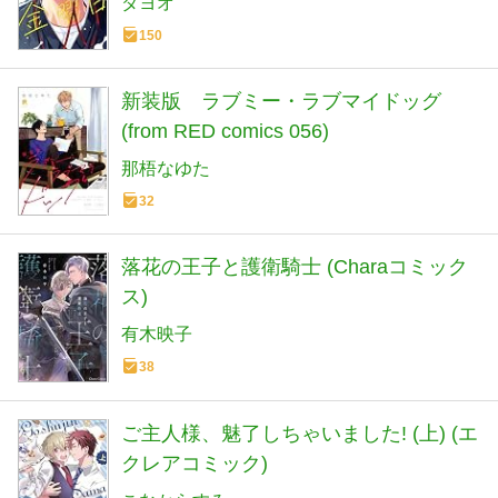
ダヨオ
150
新装版 ラブミー・ラブマイドッグ
(from RED comics 056)
那梧なゆた
32
落花の王子と護衛騎士 (Charaコミック
ス)
有木映子
38
ご主人様、魅了しちゃいました! (上) (エ
クレアコミック)