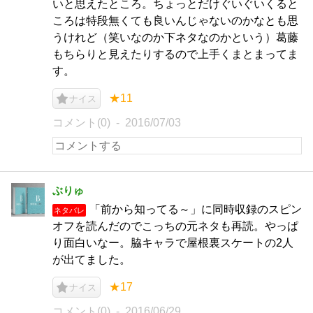
いと思えたところ。ちょっとだけぐいぐいくると
ころは特段無くても良いんじゃないのかなとも思
うけれど（笑いなのか下ネタなのかという）葛藤
もちらりと見えたりするので上手くまとまってま
す。
★11
ナイス
コメント(0)
2016/07/03
ぶりゅ
「前から知ってる～」に同時収録のスピン
ネタバレ
オフを読んだのでこっちの元ネタも再読。やっぱ
り面白いなー。脇キャラで屋根裏スケートの2人
が出てました。
★17
ナイス
コメント(0)
2016/06/29