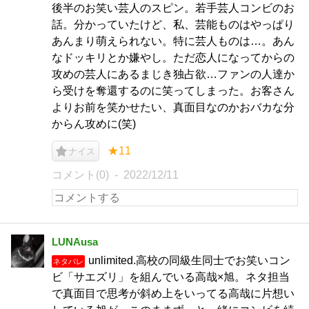
後半のお笑い芸人のスピン。若手芸人コンビのお
話。分かっていたけど、私、芸能ものはやっぱり
あんまり萌えられない。特に芸人ものは…。あん
なドッキリとか嫌やし。ただ恋人になってからの
攻めの芸人にあるまじき独占欲…ファンの人達か
ら受けを奪還するのに笑ってしまった。お客さん
よりお前を笑かせたい、真面目なのかおバカな分
からん攻めに(笑)
★11
ナイス
コメント(0)
2022/12/11
LUNAusa
unlimited.高校の同級生同士でお笑いコン
ネタバレ
ビ「サエズリ」を組んでいる高哉×旭。ネタ担当
で真面目で思考が斜め上をいってる高哉に片想い