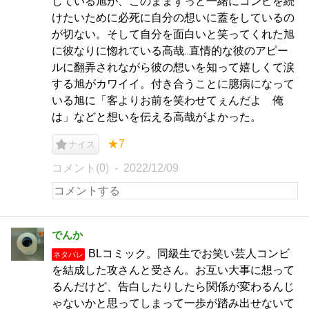
している旭が、このままずっと一緒にコンビを続
けたいために必死に自分の想いに蓋をしているの
が切ない。そして自分を面白いと笑ってくれた旭
に彼なりに惚れている高哉‥直情的な彼のアピー
ルに翻弄されながら彼の想いを知って嬉しくて涙
する旭がカワイイ。付き合うことに臆病になって
いる旭に「客よりお前を笑わせてぇんだよ 俺
は」などと想いを伝える高哉がよかった。
★7
ナイス
コメント(0)
2022/12/09
でんか
BLコミック。同級生でお笑い芸人コンビ
ネタバレ
を結成した攻さんと受さん。お互い大事に想って
るんだけど、告白したりしたら関係が変わるんじ
ゃないかと思ってしまって一歩が踏み出せないて