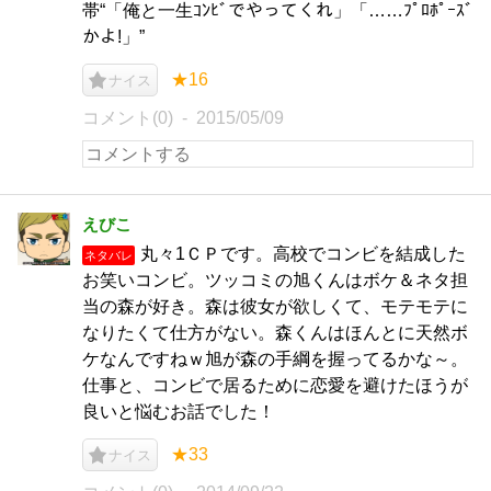
帯“「俺と一生ｺﾝﾋﾞでやってくれ」「……ﾌﾟﾛﾎﾟｰｽﾞ
かよ!」”
★16
ナイス
コメント(0)
2015/05/09
えびこ
丸々1ＣＰです。高校でコンビを結成した
ネタバレ
お笑いコンビ。ツッコミの旭くんはボケ＆ネタ担
当の森が好き。森は彼女が欲しくて、モテモテに
なりたくて仕方がない。森くんはほんとに天然ボ
ケなんですねｗ旭が森の手綱を握ってるかな～。
仕事と、コンビで居るために恋愛を避けたほうが
良いと悩むお話でした！
★33
ナイス