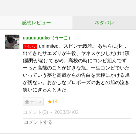
感想レビュー
ネタバレ
uuuuuuuuko（うーこ）
unlimited。スピン元既読。あちらに少し
ネタバレ
出てきたサエズリが主役、ヤネスケ少しだけ出演
(藤野が老けてるw)。高校の時にコンビ組んでず
ーっと高哉のことが好きな旭。一生コンビでいた
いっていう夢と高哉からの告白を天秤にかける旭
が切ない。おかしなプロポーズのあとの旭の泣き
笑いにぎゅんときた。
★14
ナイス
コメント(0)
2023/04/02