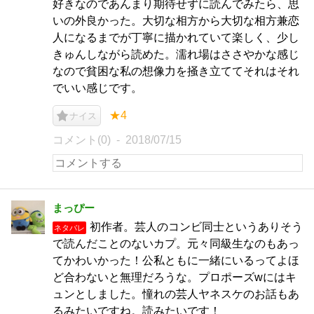
好きなのであんまり期待せずに読んでみたら、思
いの外良かった。大切な相方から大切な相方兼恋
人になるまでが丁寧に描かれていて楽しく、少し
きゅんしながら読めた。濡れ場はささやかな感じ
なので貧困な私の想像力を掻き立ててそれはそれ
でいい感じです。
★4
ナイス
コメント(0)
2018/07/15
まっぴー
初作者。芸人のコンビ同士というありそう
ネタバレ
で読んだことのないカプ。元々同級生なのもあっ
てかわいかった！公私ともに一緒にいるってよほ
ど合わないと無理だろうな。プロポーズwにはキ
ュンとしました。憧れの芸人ヤネスケのお話もあ
るみたいですね。読みたいです！