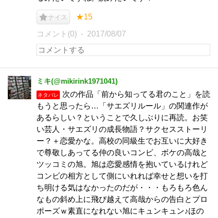
★15
ナイス
コメント(0)
2017/08/07
ミキ(@mikirink1971041)
次の作品「前から知ってる君のこと」を読
ネタバレ
もうと思ったら…「サエズリルール」の関連作が
あるらしい？ということで久しぶりに再読。お笑
い芸人・サエズリの成長物語？サクセスストーリ
ー？＋恋愛かな。高校の同級生でお互いに大好き
で尊敬しあってる仲の良いコンビ、ボケの高哉と
ツッコミの旭。旭は恋愛感情を抱いているけれど
コンビの相方として側にいれれば幸せと想いを打
ち明ける気はなかったのだが・・・もろもろ色ん
なもの斜め上に飛び越えて高哉からの告白とプロ
ポーズｗ素直になれない旭にキュンキュン♪ほの