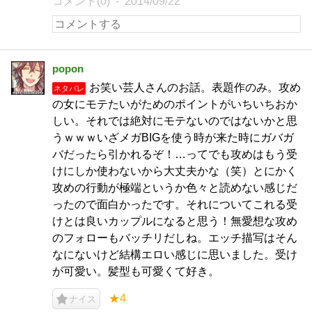
コメント(0)
2014/09/22
popon
お笑い芸人さんのお話。表題作のみ。攻め
ネタバレ
の女にモテたいがためのポイントがいちいちおか
しい。それでは絶対にモテないのではないかと思
うｗｗｗいざメガBIGを使う時が来た時にガバガ
バだったら引かれるぞ！…ってでも攻めはもう受
けにしか使わないから大丈夫かな（笑）とにかく
攻めの行動が極端というか色々と読めない感じだ
ったので面白かったです。それについてこれる受
けとは良いカップルになると思う！無愛想な攻め
のフォローもバッチリだしね。エッチ描写はそん
なにないけど結構エロい感じに思いました。受け
が可愛い。髪型も可愛くて好き。
★4
ナイス