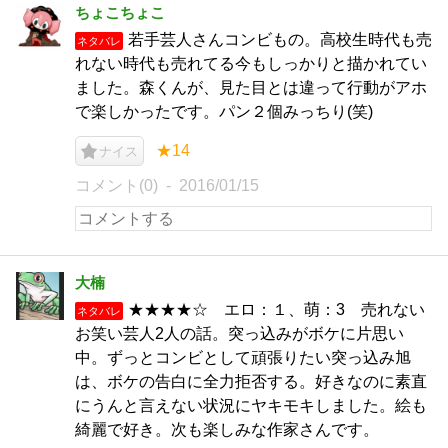
ちょこちょこ
若手芸人さんコンビもの。高校生時代も売
ネタバレ
れない時代も売れてる今もしっかりと描かれてい
ました。森くんが、見た目とは違って行動がアホ
で楽しかったです。パン２個みっちり(笑)
★14
ナイス
コメント(0)
2016/01/15
大楠
★★★★☆ エロ：１、萌：3 売れない
ネタバレ
お笑い芸人2人の話。突っ込みがボケに片思い
中。ずっとコンビとして頑張りたい突っ込み旭
は、ボケの告白に全力拒否する。好きなのに素直
にうんと言えない状況にヤキモキしました。絵も
綺麗で好き。次も楽しみな作家さんです。