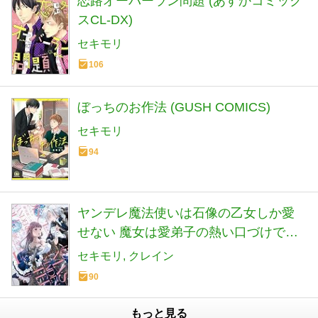
恋路オーバーラン問題 (あすかコミック
スCL-DX)
セキモリ
106
ぼっちのお作法 (GUSH COMICS)
セキモリ
94
ヤンデレ魔法使いは石像の乙女しか愛
せない 魔女は愛弟子の熱い口づけでと
ける (1) (華猫)
セキモリ
クレイン
90
もっと見る