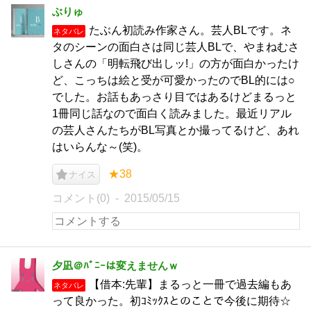
ぶりゅ
たぶん初読み作家さん。芸人BLです。ネ
ネタバレ
タのシーンの面白さは同じ芸人BLで、やまねむさ
しさんの「明転飛び出しッ!」の方が面白かったけ
ど、こっちは絵と受が可愛かったのでBL的には○
でした。お話もあっさり目ではあるけどまるっと
1冊同じ話なので面白く読みました。最近リアル
の芸人さんたちがBL写真とか撮ってるけど、あれ
はいらんな～(笑)。
★38
ナイス
コメント(0)
2015/05/15
夕凪＠ﾊﾞﾆｰは変えませんｗ
【借本:先輩】まるっと一冊で過去編もあ
ネタバレ
って良かった。初ｺﾐｯｸｽとのことで今後に期待☆