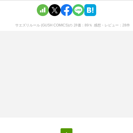
サエズリルール (GUSH COMICS)
の
評価
89
％
感想・レビュー
28
件