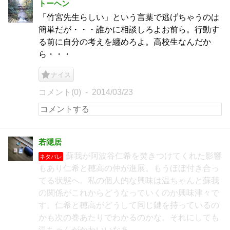
トーヘン
「竹宮先生らしい」という言葉で逃げちゃうのは
簡単だが・・・誰かに相談しろよお前ら。行動す
る前に自分の考えを纏めろよ。高校生なんだか
ら・・・
ナイス
コメント(0)
2014/03/23
若隠居
蘇我が阿波谷仁希を焚きつけてくれた影響
ネタバレ
もあり仁希と穂高の仲が進展。もうほぼ付き合っ
てる状態へ。私の個人的な興味は温ちゃんと蘇我
の関係がこれからどうなっていくのか興味津々で
す。仁希と穂高がどうして同じ鍵を持っているの
かも次の巻あたりでわかるのかな。それにしても
温ちゃんがかわいいなあ。