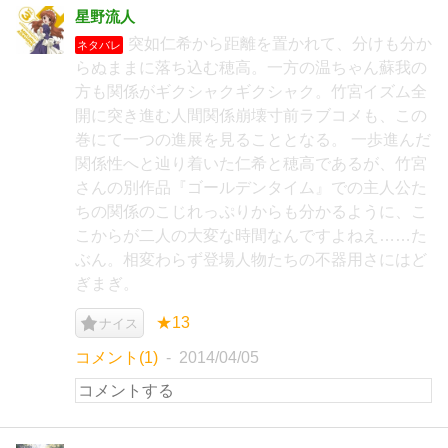
星野流人
突如仁希から距離を置かれて、分けも分か
ネタバレ
らぬままに落ち込む穂高。一方の温ちゃん蘇我の
方も関係がギクシャクギクシャク。竹宮イズム全
開に突き進む人間関係崩壊寸前ラブコメも、この
巻にて一つの進展を見ることとなる。 一歩進んだ
関係性へと辿り着いた仁希と穂高であるが、竹宮
さんの別作品『ゴールデンタイム』での主人公た
ちの関係のこじれっぷりからも分かるように、こ
こからが二人の大変な時間なんですよねえ……た
ぶん。相変わらず登場人物たちの不器用さにはど
ぎまぎ。
★13
ナイス
コメント(1)
2014/04/05