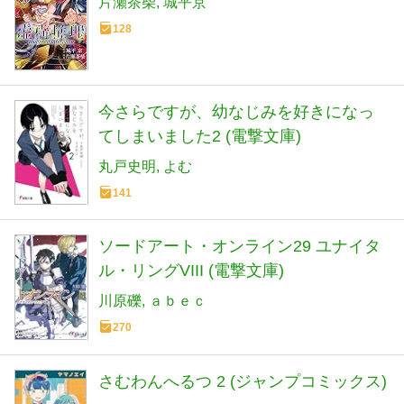
片瀬茶柴
城平京
128
今さらですが、幼なじみを好きになっ
てしまいました2 (電撃文庫)
丸戸史明
よむ
141
ソードアート・オンライン29 ユナイタ
ル・リングVIII (電撃文庫)
川原礫
ａｂｅｃ
270
さむわんへるつ 2 (ジャンプコミックス)