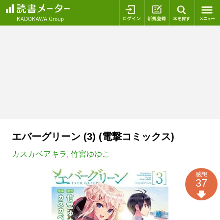
ログイン
新規登録
本を探
エバーグリーン (3) (電撃コミックス)
カスカベアキラ
,
竹宮ゆゆこ
感想
37