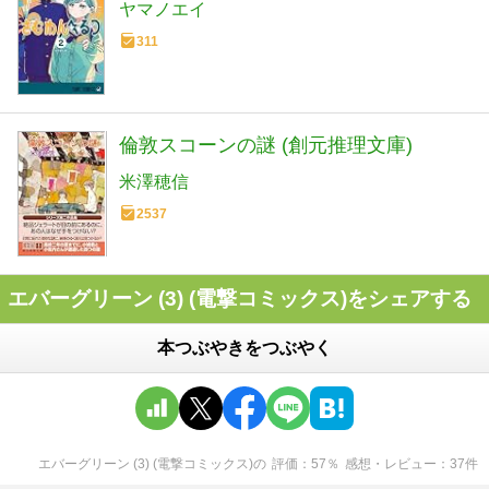
ヤマノエイ
311
倫敦スコーンの謎 (創元推理文庫)
米澤穂信
2537
エバーグリーン (3) (電撃コミックス)をシェアする
本つぶやきをつぶやく
エバーグリーン (3) (電撃コミックス)
の
評価
57
％
感想・レビュー
37
件