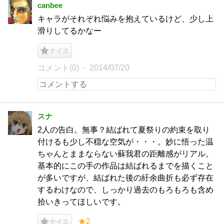
canbee
キャラがそれぞれ悩みを抱えているけど、少し上
滑りしてるかなー
ナイス
コメント(0)
2014/07/20
スナ
2人の告白。無事？結ばれて夏祭りの約束を取り
付けるも少し不穏な空気が・・・。妙に悟った温
ちゃんとままならない蘇我君の距離感がリアル。
基本的にこの手の作品は結ばれるまでを描くこと
が多いですが、結ばれた後の紆余曲折も必ず存在
するわけなので、しっかり過去のもろもろも含め
拾いきってほしいです。
★2
ナイス