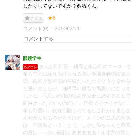
したりしてないですか？蘇我くん。
★6
ナイス
コメント(0)
2014/02/14
眼鏡学生
まんが部部長・穂高と水泳部のエース・仁
ネタバレ
希ち中心に繰り広げられる淡い学園青春物語第三
弾。前回が修羅場の連続だったのでどうなるやら
と思いましたが、結構早い段階で両思いになりま
したね。両思いの後の穂高が完全に恋する乙女で
面白かったです＼(^o^)／← 活発でイケイケな仁
希も可愛い。伏線も貼られてるしこれからまたな
んやかんやあるだろうけど、メインの二人の関係
は一旦落着ということで。しかし温ちゃんと蘇我
の方は……おい蘇我ぁあああああ！(( 此方の方も