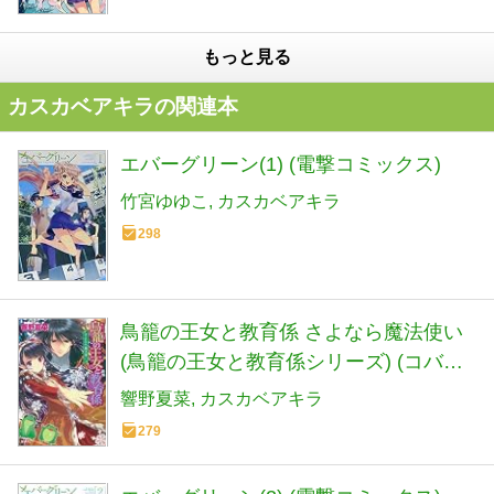
もっと見る
カスカベアキラの関連本
エバーグリーン(1) (電撃コミックス)
竹宮ゆゆこ
カスカベアキラ
298
鳥籠の王女と教育係 さよなら魔法使い
(鳥籠の王女と教育係シリーズ) (コバル
ト文庫)
響野夏菜
カスカベアキラ
279