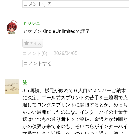
アッシュ
アマゾンKindleUnlimitedで読了
ナイス
コメント(0)
2026/04/05
笠
3.5 再読。杉元が敗れて６人目のメンバーは鏑木
に決定。ゴール前スプリントの苦手を土壇場で克
服してロングスプリントに開眼するとか、めっち
ゃいい展開だったのにな。インターハイの千葉予
選はいつもの通り断トツで突破。金沢とか静岡と
かの偵察が来てるのも、そいつらがインターハイ
本番では全く活躍しないのもいつも通り。総北、