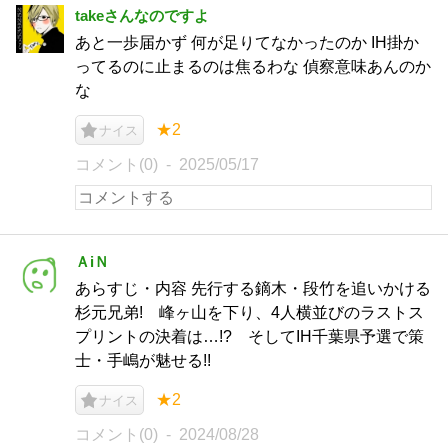
takeさんなのですよ
あと一歩届かず 何が足りてなかったのか IH掛か
ってるのに止まるのは焦るわな 偵察意味あんのか
な
★2
ナイス
コメント(0)
2025/05/17
ＡiＮ
あらすじ・内容 先行する鏑木・段竹を追いかける
杉元兄弟! 峰ヶ山を下り、4人横並びのラストス
プリントの決着は…!? そしてIH千葉県予選で策
士・手嶋が魅せる!!
★2
ナイス
コメント(0)
2024/08/28