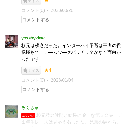
★7
ナイス
コメント(0)
2023/03/28
yosshyview
杉元は残念だった。インターハイ予選は王者の貫
禄勝ちで、チ―ムワ―クバッチリ？かな？面白か
ったです。
★4
ナイス
コメント(0)
2023/01/04
ろくちゃ
杉元君の健闘と結果に涙 な第３２巻 ／
ネタバレ
１年生レースは見応えあったな。兄弟の絆から、