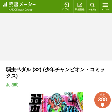
ログイン
新規登録
本を探
弱虫ペダル (32) (少年チャンピオン・コミッ
クス)
渡辺航
感想
388