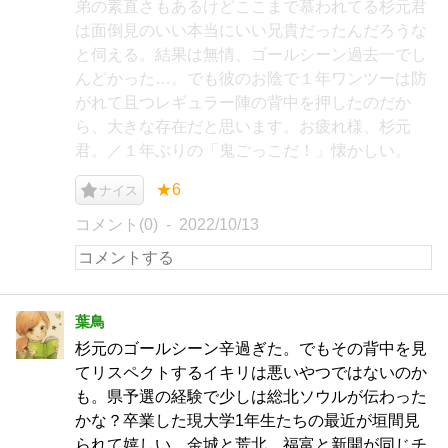
弟の素直さもあるけどここまで慕われてる杉元君
は面倒見のいい本当にいい兄貴だったんだろうな
と伺える。結果は無情、ゴールシーン過去一でし
んどかった…。でも彼のお陰で１年ワンツーは防
がれて且つレギュラー陣の背中を押したのだか
ら、大きな存在だと思います。お疲れ様、杉元
君。／１年ぶりの「鬼ごっこだ！」懐かしい。
★6
ナイス
コメント(0)
2022/10/13
葉鳥
杉元のゴールシーン辛過ぎた。でもその背中を見
てリスペクトするイキリは悪いやつではないのか
も。県予選の経験で少しは総北ソウルが伝わった
かな？卒業した現大学1年生たちの最近が垣間見
られて嬉しい。金城と荒北、福富と新開が同じチ