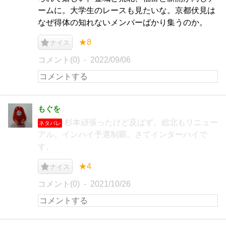
ームに。大学生のレースも見たいな。京都伏見は
なぜ得体の知れないメンバーばかり集うのか。
★8
ナイス
コメント(0)
2022/09/06
もぐを
杉本頑張ったけど及ばず。総北もリニュー
ネタバレ
アル。インハイ予選制覇。さてインターハイで
す。
★4
ナイス
コメント(0)
2021/10/26