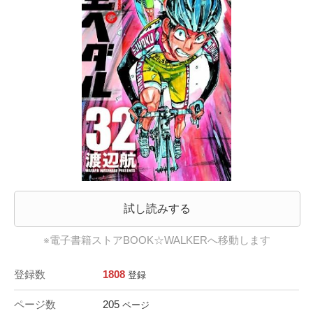
試し読みする
※電子書籍ストアBOOK☆WALKERへ移動します
登録数
1808
登録
ページ数
205
ページ