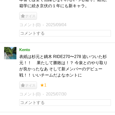
箱学に続き京伏の１年にも新キャラ。
ナイス
コメント(0)
2025/09/04
Kento
表紙は杉元と鏑木 RIDE270〜278 追いついた杉
元！！ 果たして勝敗は！？ 今泉とのやり取り
が良かったなあ そして新メンバーのデビュー
戦！！ いいチームだよなホントに
★1
ナイス
コメント(0)
2025/07/30