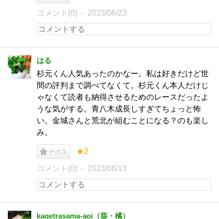
コメント(0)
2023/06/23
はる
杉元くん人気あったのかなー。私は好きだけど世
間の評判まで調べてなくて。杉元くん本人だけじ
ゃなくて読者も納得させるためのレースだったよ
うな気がする。青八木成長しすぎてちょっと怖
い。金城さんと荒北が組むことになる？のも楽し
み。
★2
ナイス
コメント(0)
2023/06/13
kagetrasama-aoi（葵・橘）