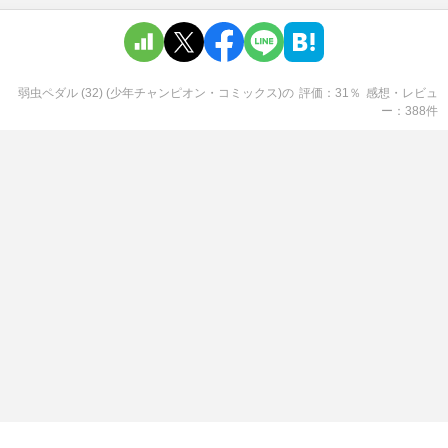
弱虫ペダル (32) (少年チャンピオン・コミックス)
の
評価
31
％
感想・レビュ
ー
388
件