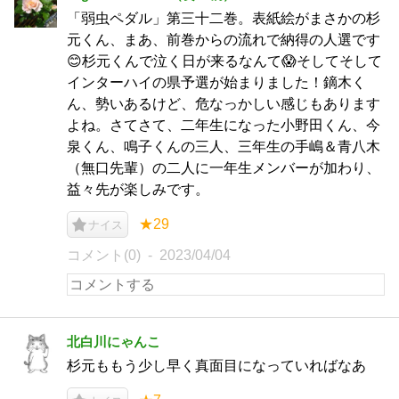
「弱虫ペダル」第三十二巻。表紙絵がまさかの杉
元くん、まあ、前巻からの流れで納得の人選です
😊杉元くんで泣く日が来るなんて😱そしてそして
インターハイの県予選が始まりました！鏑木く
ん、勢いあるけど、危なっかしい感じもあります
よね。さてさて、二年生になった小野田くん、今
泉くん、鳴子くんの三人、三年生の手嶋＆青八木
（無口先輩）の二人に一年生メンバーが加わり、
益々先が楽しみです。
★29
ナイス
コメント(0)
2023/04/04
北白川にゃんこ
杉元ももう少し早く真面目になっていればなあ