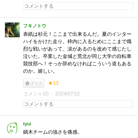
フキノトウ
表紙は杉元！ここまで出来るんだ。夏のインター
ハイをかけた走り。枠内に入るためにここまで熾
烈な戦いがあって、涙があるのを改めて感じたし
泣いた。卒業した金城と荒北が同じ大学の自転車
競技部へ！そっか辞めなければこういう道もある
のか。嬉しい。
★13
ナイス
コメント(0)
2024/07/12
tyui
鏑木チームの強さを痛感。