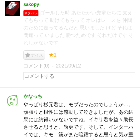
sakopy
ゴールした時 あたたかい先輩たちに 支え
ネタバレ
てもらって 助けてもらって オレはレースを 仲間
のために走ってるんだと 思いました けど それは
間違って いました 勝つためです それだけです そ
れしかないです
★1
ナイス
コメント(0)
2021/09/12
かなっち
やっぱり杉元君は、モブだったのでしょうか…。
頑張りと根性には感動して泣きましたが、あの結
果には納得いかないですね。イキリ君を益々助長
させると思うと、尚更です。そして、インターハ
イでは、キモ―筋がまた暗躍すると思うと気が重