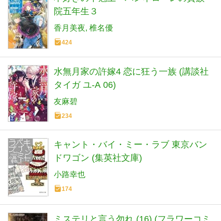
院五年生３
香月美夜
椎名優
424
水無月家の許嫁4 恋に狂う一族 (講談社
タイガ ユ-A 06)
友麻碧
234
キャント・バイ・ミー・ラブ 東京バン
ドワゴン (集英社文庫)
小路幸也
174
ミステリと言う勿れ (16) (フラワーコミ