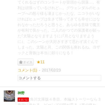
てくれるはずのコンラートが冒頭から脱落…。有
利は頑張っているけれど…。グウェンダルのヒュ
ーブへの怒り様も凄まじかったな。ニコラがいな
ければヒューブは生きて帰ってきても幸せにはな
れなかっただろうと思うと、あらゆる意味で魔王
が有利で良かった。二人のかつての保護者が願っ
た｢太陽となりますように｣｢月となりますよう
に｣、このシーンが大好きすぎて思わず涙ぐんで
しまった。太陽と月、この関係も痺れるね。ヨザ
ックと骨族は本当に頼りになる！
★11
ナイス
コメント(1)
2017/02/23
神野
角川文庫版４巻目。本編ストーリーなら３
ネタバレ
巻目に当たる。ビーンズの陽が昇る（風の終わ