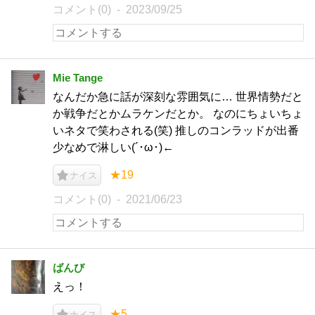
コメント(0)
2023/09/25
Mie Tange
なんだか急に話が深刻な雰囲気に… 世界情勢だと
か戦争だとかムラケンだとか。 なのにちょいちょ
いネタで笑わされる(笑) 推しのコンラッドが出番
少なめで淋しい(´･ω･)←
★19
ナイス
コメント(0)
2021/06/23
ばんび
えっ！
★5
ナイス