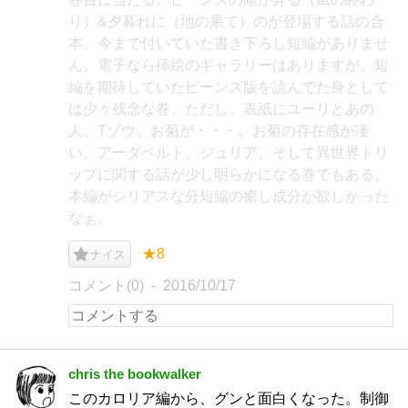
り）&夕暮れに（地の果て）のが登場する話の合
本。今まで付いていた書き下ろし短編がありませ
ん。電子なら挿絵のギャラリーはありますが、短
編を期待していたビーンズ版を読んでた身として
は少々残念な巻。ただし、表紙にユーリとあの
人、Tゾウ、お菊が・・・。お菊の存在感が凄
い。アーダベルト、ジュリア、そして異世界トリ
ップに関する話が少し明らかになる巻でもある。
本編がシリアスな分短編の癒し成分が欲しかった
なぁ。
★8
ナイス
コメント(0)
2016/10/17
chris the bookwalker
このカロリア編から、グンと面白くなった。制御