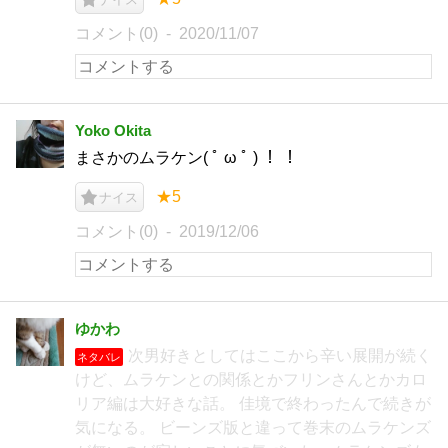
コメント(0)
2020/11/07
Yoko Okita
まさかのムラケン( ﾟ ω ﾟ ) ！ ！
★5
ナイス
コメント(0)
2019/12/06
ゆかわ
次男好きとしてはここから辛い展開が続く
ネタバレ
けど、ムラケンとの関係とかフリンさんとかカロ
リア編は大好きな話。 佳境で終わったんで続きが
気になる。 ビーンズ版と違って巻末のムラケンズ