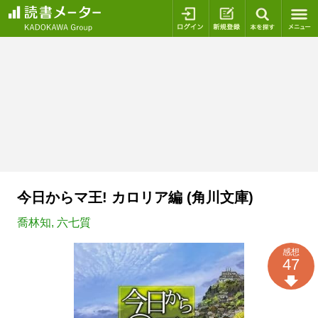
ログイン
新規登録
本を探
今日からマ王! カロリア編 (角川文庫)
喬林知
,
六七質
感想
47