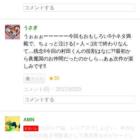
うさぎ
うぉぉぉーーーーー今回もおもしろい‼︎小ネタ満
載で、ちょっと泣ける(＞人＜;)次で終わりなん
て…残念‼︎今回の村田くんの役割はなに⁇最初か
ら眞魔国のお仲間だったのかしら…あぁ次作が楽
しみです‼︎
★30
ナイス
コメント(0)
2017/10/23
AMN
カロリア編、シリアスでしんどい。本当な
ネタバレ
ら有利の良き理解者として異世界をナビゲートし