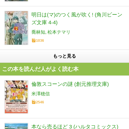
明日は(マ)のつく風が吹く! (角川ビーン
ズ文庫 4-4)
喬林知
松本テマリ
1036
もっと見る
この本を読んだ人がよく読む本
倫敦スコーンの謎 (創元推理文庫)
米澤穂信
2546
本なら売るほど 3 (ハルタコミックス)