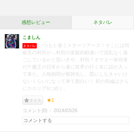
感想レビュー
ネタバレ
こましん
いつもと違うスターツアーズ！そこには同
ネタバレ
級生の村田が…村田の楽観的勘違いで混乱なく過
ごしているかと思いきや。村田？オマエ一体何者
だ⁉︎ 魔王の日常から遂に世界の行く末に話が入っ
て来た。人物相関が複雑化し、図にしなきゃいけ
ないくらいになって来て面白い！ 初の長編はさら
にカロリアⅡに続く。
★1
ナイス
コメント(0)
2024/03/26