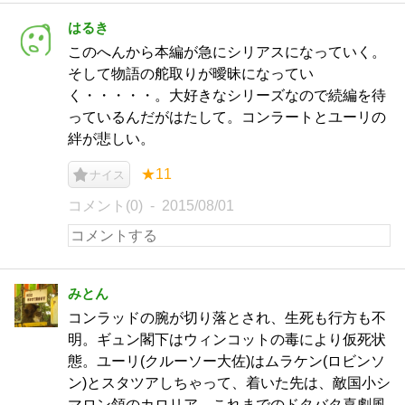
はるき
このへんから本編が急にシリアスになっていく。
そして物語の舵取りが曖昧になってい
く・・・・・。大好きなシリーズなので続編を待
っているんだがはたして。コンラートとユーリの
絆が悲しい。
★11
ナイス
コメント(0)
2015/08/01
みとん
コンラッドの腕が切り落とされ、生死も行方も不
明。ギュン閣下はウィンコットの毒により仮死状
態。ユーリ(クルーソー大佐)はムラケン(ロビンソ
ン)とスタツアしちゃって、着いた先は、敵国小シ
マロン領のカロリア。これまでのドタバタ喜劇風