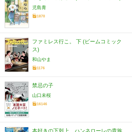
児島青
1870
ファミレス行こ。 下 (ビームコミック
ス)
和山やま
1176
禁忌の子
山口未桜
16146
本好きの下剋上 ハンネローレの貴族