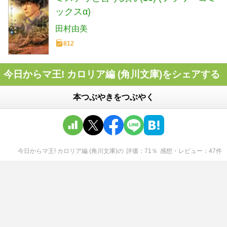
ックスα)
田村由美
812
今日からマ王! カロリア編 (角川文庫)をシェアする
本つぶやきをつぶやく
今日からマ王! カロリア編 (角川文庫)
の
評価
71
％
感想・レビュー
47
件