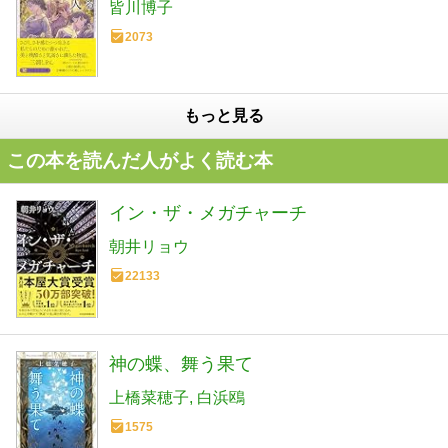
皆川博子
2073
もっと見る
この本を読んだ人がよく読む本
イン・ザ・メガチャーチ
朝井リョウ
22133
神の蝶、舞う果て
上橋菜穂子
白浜鴎
1575