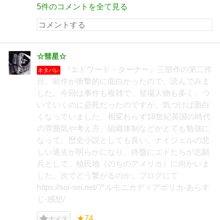
5件のコメントを全て見る
☆彗星☆
『エドワード・ターナー』三部作の第二作
ネタバレ
目。前作が衝撃的に面白かったので、読んでみま
した。今回は事件も複雑で、登場人物も多く、つ
いていくのに必死だったのですが、気づけば面白
くなっていました。相変わらず18世紀英国の時代
の雰囲気や考え方、組織体制などがとても勉強に
なって、歴史小説としても良い。ナイジェルの悲
しい過去が明らかになり、終盤にエドたちが志願
兵として、植民地（のちのアメリカ）に向かいま
した。次でどう繋がるのか。ブログにて
https://sui-sei.net/アルモニカディアボリカ-あらす
じ-感想/
★74
ナイス