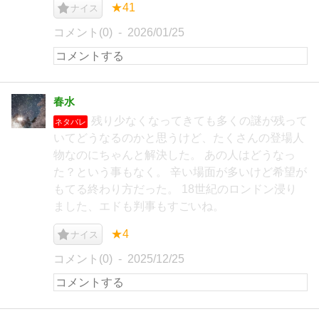
★41
ナイス
コメント(0)
2026/01/25
春水
残り少なくなってきても多くの謎が残って
ネタバレ
いてどうなるのかと思うけど、たくさんの登場人
物なのにちゃんと解決した。 あの人はどうなっ
た？という事もなく。 辛い場面が多いけど希望が
もてる終わり方だった。 18世紀のロンドン浸り
ました、エドも判事もすごいね。
★4
ナイス
コメント(0)
2025/12/25