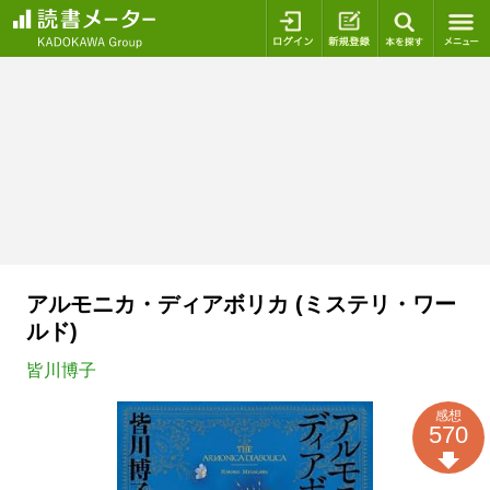
ログイン
新規登録
本を探
アルモニカ・ディアボリカ (ミステリ・ワー
ルド)
皆川博子
感想
570