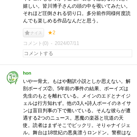
嬉しい。皆川博子さんの頭の中を覗いてみたい。
それほど圧倒される切り口。多分前作同様何度読
んでも楽しめる作品なんだと思う。
★2
ナイス
コメント(0)
2024/07/11
hon
いやー骨太。もはや翻訳小説としか思えない。解
剖ボーイズ②。5年前の事件の結果、ボーイズは
先生のもとを離れている。メインのエドとナイジ
ェルは行方知れず。他の3人+詩人ボーイのネイサ
ンは盲目判事の下で働いている。そんな彼らが遭
遇する2つのニュース。悪魔の楽器と坑道の天
使。読者はまずそこでビックリ。そりゃナイジェ
ル。舞台は18世紀の悪臭漂うロンドン。警察はな