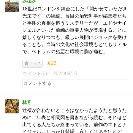
みなみ
18世紀ロンドンを舞台にした「開かせていただき
光栄です」の続編。盲目の治安判事が編集者たち
と事件の真相を追うミステリーだが、エドやナイ
ジェルといった前編の重要人物が登場することに
嬉しくなりつつも、厳しい展開にショックを受け
ることも。当時の文化や社会環境もとてもリアル
で、ベドラムの劣悪な環境に胸が痛む。
★23
ナイス
コメント(0)
2024/08/15
林芳
辻褄が合わないところはなかったようだと思うた
めに、年表と相関図を書きながら読む。それほど
出てくる人たちが絡まっている。前作のエドとナ
イジェルもしっかり登場。哀しくはあるけれど、