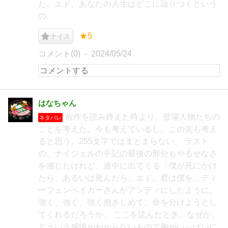
た。エド、あなたの人生はどこに辿りつくという
の。
★5
ナイス
コメント(0)
2024/05/24
はなちゃん
前作を読み終えた時より、登場人物たちの
ネタバレ
ことを考えた。今も考えているし、この先も考え
ると思う。255文字ではまとまらない。 ラスト
の、ナイジェルの手記の最後の部分もやるせなさ
を感じたけれど、途中に出てくる「僕が死にかけ
たら、あるいは死んだら、エド、君は僕を、ディ
ーフェンベイカーさんがアンディにしたように、
強く、強く、強く抱きしめて、命を分けようとし
てくれるだろうか」 ここを読んだとき、なぜか、
どういう感情かわからないもので胸がいっぱいに