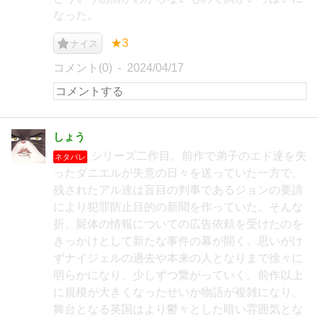
なった。
★3
ナイス
コメント(0)
2024/04/17
しょう
シリーズ二作目。前作で弟子のエド達を失
ネタバレ
ったダニエルが失意の日々を送っていた一方で、
残されたアル達は盲目の判事であるジョンの要請
により犯罪防止目的の新聞を作っていた。そんな
折、屍体の情報についての広告依頼を受けたのを
きっかけとして新たな事件の幕が開く。思いがけ
ずナイジェルの過去や本来の人となりまで徐々に
明らかになり、少しずつ繋がっていく。前作以上
に規模が大きくなったせいか物語が複雑になり、
舞台となる英国はより鬱々とした暗い雰囲気とな