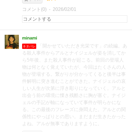
コメント(0)
2026/02/01
minami
「開かせていただき光栄です」の続編。あ
ネタバレ
る殺人事件からアルとナイジェルが姿を消してか
ら5年後、また殺人事件が起こる。前回の登場人
物は何となく覚えていたが、今回はたくさんの人
物が登場する。繋がりが分かってくると後半は事
件解明に突き進むことができた。ナイジェルの哀
しい人生が次第に浮き彫りになっていく。アルと
出会う前の環境に慄き残酷さに胸が塞ぐ。ナイジ
ェルの手記が軸になっていて事件が明らかにな
る。この最後のフレーズに身悶えた。アルとの関
係性にやっぱりとの思い。まだまだ生きたかった
よね。アルが無事でありますように。