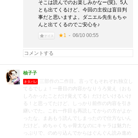
そこは読んでのお楽しみかなー(笑)。5人
とも出てくるけど、今回の主役は盲目判
事だと思いますよ。ダニエル先生もちゃ
んと出てくるのでご安心を♪
★1
06/10 00:55
ナイス
柚子子
三部作の二作目。言ってもそれぞれ独立し
ネタバレ
てるでしょ！一冊目の内容かなりうろ覚え（おも
しろかったことだけ覚えてる）だけどいけるいけ
る！と思ってたけど、しっかり前作の内容を引き
継いでた。これ一作目も再読してからの方がよか
ったな。まあもう読んでしまったので仕方ないん
だけど。めちゃくちゃ骨太なのにキャラは魅力た
っぷりで、のめり込んでからはぐんぐん読み進め