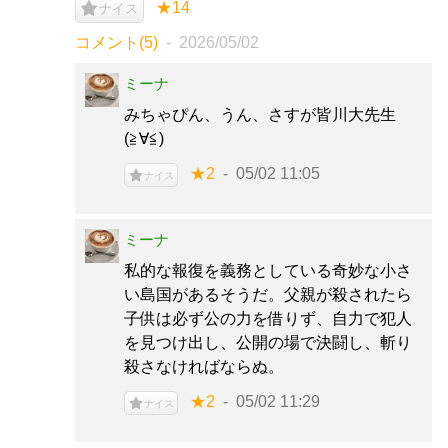
★14
ナイス
コメント(5)
2026/05/02
ミーナ
みちゃぴん、うん、さすが皆川大先生
(≧∀≦)
★2
05/02 11:05
ナイス
ミーナ
私的な報復を義務としている奇妙な小さ
い島国があるそうだ。父親が殺されたら
子供は必ず公の力を借りず、自力で犯人
を見つけ出し、公開の場で決闘し、斬り
殺さなければならぬ。
★2
05/02 11:29
ナイス