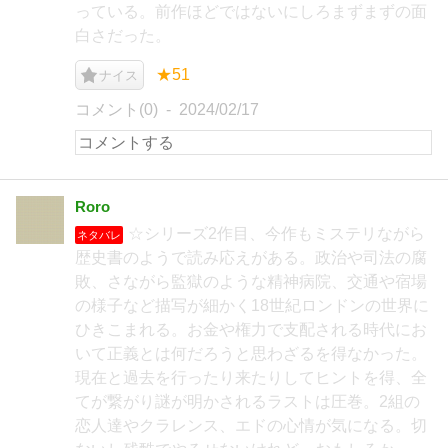
っている。前作ほどではないにしろまずまずの面
白さだった。
★51
ナイス
コメント(0)
2024/02/17
Roro
☆シリーズ2作目、今作もミステリながら
ネタバレ
歴史書のようで読み応えがある。政治や司法の腐
敗、さながら監獄のような精神病院、交通や宿場
の様子など描写が細かく18世紀ロンドンの世界に
ひきこまれる。お金や権力で支配される時代にお
いて正義とは何だろうと思わざるを得なかった。
現在と過去を行ったり来たりしてヒントを得、全
てが繋がり謎が明かされるラストは圧巻。2組の
恋人達やクラレンス、エドの心情が気になる。切