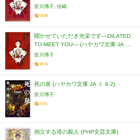
ワールド)
皆川博子
佳嶋
5438
開かせていただき光栄です―DILATED
TO MEET YOU― (ハヤカワ文庫 JA ミ
6-4)
皆川博子
3674
死の泉 (ハヤカワ文庫 JA ミ 6-2)
皆川博子
2701
倒立する塔の殺人 (PHP文芸文庫)