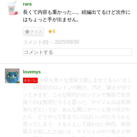
rara
長くて内容も重かった…。続編出てるけど次作に
はちょっと手が出ません。
★6
ナイス
コメント(0)
2025/09/30
lovemys
今回も色々な意味で楽しませてもらいまし
ネタバレ
た。18世紀のロンドンの酷さ、汚さ、惨さがガツ
ンときます。こんな時代のロンドンで無垢で生き
抜くのは無理だろうと思った。ナイジェルは世間
知らずというか、あんな風にポーンと放り出され
たら、どうやって生きていけばいいのだろうかと
思ってしまう。人を人として扱わない時代、前回
殺人を犯したとはいえ、ナイジェルの一途さと幼