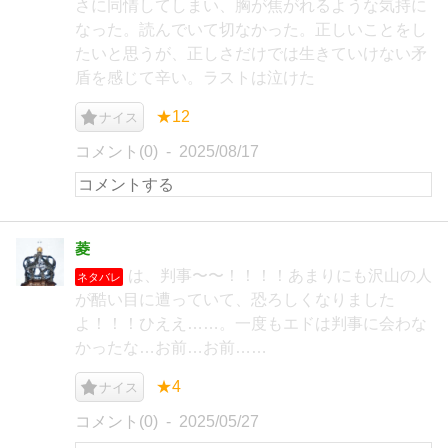
さに同情してしまい、胸が焦がれるような気持に
なった。読んでいて切なかった。正しいことをし
たいと思うが、正しさだけでは生きていけない矛
盾を感じて辛い。ラストは泣けた
★12
ナイス
コメント(0)
2025/08/17
菱
は、判事〜〜！！！！あまりにも沢山の人
ネタバレ
が酷い目に遭っていて、恐ろしくなりました
よ！！！ひええ……。一度もエドは判事に会わな
かったな…お前…お前……
★4
ナイス
コメント(0)
2025/05/27