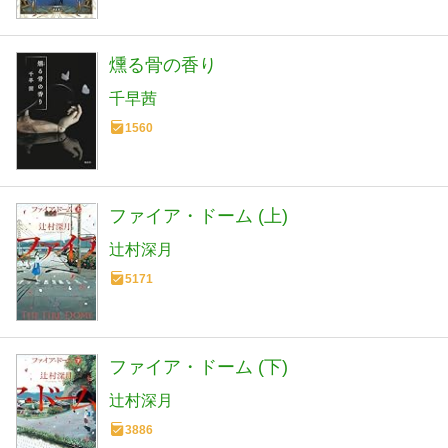
燻る骨の香り
千早茜
1560
ファイア・ドーム (上)
辻村深月
5171
ファイア・ドーム (下)
辻村深月
3886