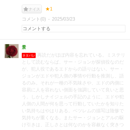
★1
ナイス
コメント(0)
2025/03/23
景
再読だがほぼ内容を忘れている。ミステリ
ネタバレ
として読むならば、サー・ジョンが探偵役なのだ
が、犯人役であるエドからの語りはない。サー・
ジョンがエドや犯人側の事情や行動を推測し、語
るのみ。それが一種の不気味さや、エドの内側に
容易に人を容れない側面を強調していて良いと思
う。しかしナイジェルの手記のように、エドや犯
人側の人間が何を思って行動していたかを知りた
い気持ちはやはりある。ベツレムの描写は陰惨で
気持ちが重くなる。またサー・ジョンとアルの駆
け引きは、正しさとは何なのかを容赦なく突きつ