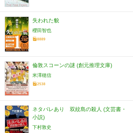
失われた貌
櫻田智也
8889
倫敦スコーンの謎 (創元推理文庫)
米澤穂信
2538
ネタバレあり 双紋島の殺人 (文芸書・
小説)
下村敦史