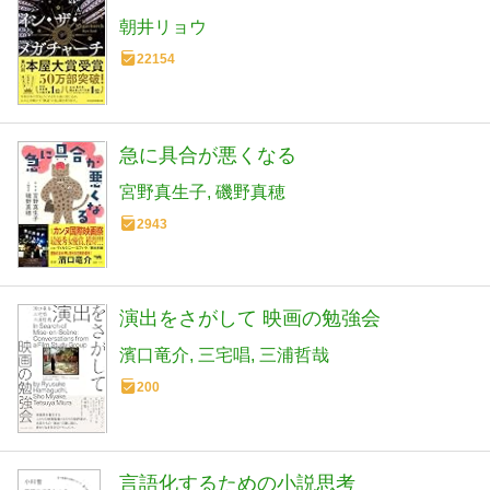
朝井リョウ
22154
急に具合が悪くなる
宮野真生子
磯野真穂
2943
演出をさがして 映画の勉強会
濱口竜介
三宅唱
三浦哲哉
200
言語化するための小説思考