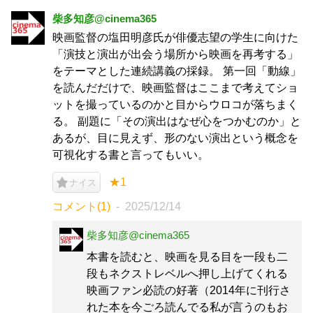
柴多知彦@cinema365
映画監督の塩田明彦氏が俳優志望の学生に向けた
「演技と演出が出会う場所から映画を再考する」
をテーマとした連続講義の採録。 第一回「動線」
を読んだだけで、映画監督はここまで考えてショ
ットを撮っているのかと目からウロコが落ちまく
る。 副題に「その演出はなぜ心をつかむのか」と
あるが、目に見えず、形のない演出という概念を
可視化する書と言ってもいい。
★1
ナイス
コメント(1)
2025/12/14
柴多知彦@cinema365
本書を読むと、映画を見る目を一段も二
段もネクストレベルへ押し上げてくれる
映画ファン必読の好著（2014年に刊行さ
れた本を今ごろ読んでる私が言うのもお