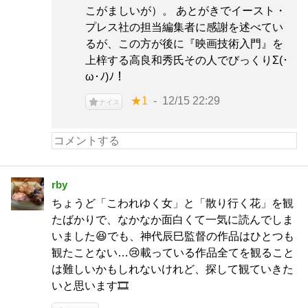
こがましいが）。 あとがきでイースト・
プレス社の担当編集者に感謝を述べてい
るが、この方が後に『映画技術入門』を
上梓する高良和秀氏その人でびっくりΣ(･
ω･ﾉ)ﾉ！
★1
12/15 22:29
ナイス
rby
ちょうど「こわれゆく女」と「散り行く花」を観
たばかりで、なかなか面白くて一気に読んでしま
いました😆でも、神代辰巳監督の作品はひとつも
観たことない…😢載っている作品全てを観ること
は難しいかもしれないけれど、探して観ていきた
いと思います🎞️