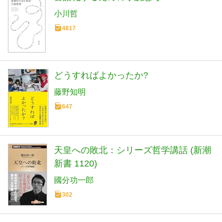
小川哲
4817
どうすればよかったか?
藤野知明
647
天皇への敗北：シリーズ哲学講話 (新潮
新書 1120)
國分功一郎
302