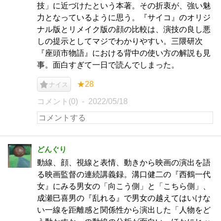
技」に近づけたという本著。その折衷が、強い魅
力となっているように思う。『サイコ』のオリジ
ナル版とリメイク版の顔の比較は、演技の良し悪
しの提示としてマジでわかりやすい。三隈研次
『座頭市物語』における背中の使い方の解説も見
事。面白すぎて一日で読んでしまった。
★28
ナイス
コメント(0)
2022/05/18
どんぐり
動線、顔、視線と表情、動きから映画の演出を語
る映画監督の連続講義録。溝口健二の『西鶴一代
女』にみる男女の「向こう側」と「こちら側」、
成瀬巳喜男の『乱れる』で男女の越えてはいけな
い一線を距離感と関係性から演出した「人物をど