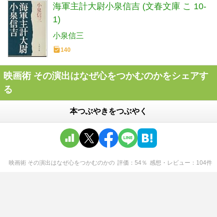
海軍主計大尉小泉信吉 (文春文庫 こ 10-
1)
小泉信三
140
映画術 その演出はなぜ心をつかむのかをシェアす
る
本つぶやきをつぶやく
映画術 その演出はなぜ心をつかむのか
の
評価
54
％
感想・レビュー
104
件