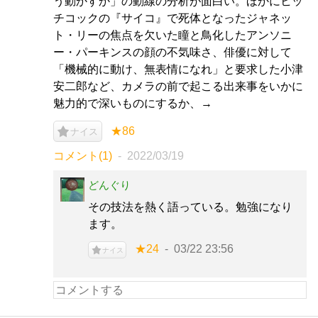
う動かすか」の動線の分析が面白い。ほかにヒッ
チコックの『サイコ』で死体となったジャネッ
ト・リーの焦点を欠いた瞳と鳥化したアンソニ
ー・パーキンスの顔の不気味さ、俳優に対して
「機械的に動け、無表情になれ」と要求した小津
安二郎など、カメラの前で起こる出来事をいかに
魅力的で深いものにするか、→
★86
ナイス
コメント(1)
2022/03/19
どんぐり
その技法を熱く語っている。勉強になり
ます。
★24
03/22 23:56
ナイス