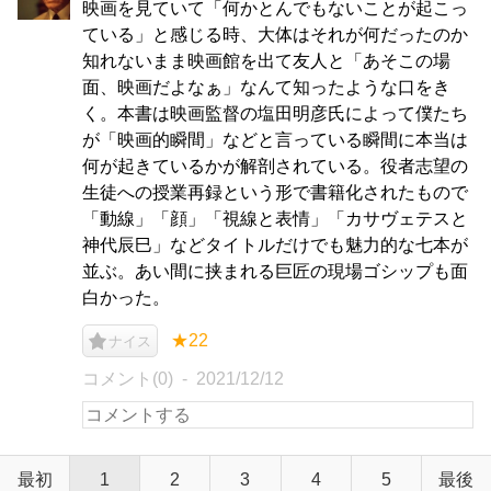
映画を見ていて「何かとんでもないことが起こっ
ている」と感じる時、大体はそれが何だったのか
知れないまま映画館を出て友人と「あそこの場
面、映画だよなぁ」なんて知ったような口をき
く。本書は映画監督の塩田明彦氏によって僕たち
が「映画的瞬間」などと言っている瞬間に本当は
何が起きているかが解剖されている。役者志望の
生徒への授業再録という形で書籍化されたもので
「動線」「顔」「視線と表情」「カサヴェテスと
神代辰巳」などタイトルだけでも魅力的な七本が
並ぶ。あい間に挟まれる巨匠の現場ゴシップも面
白かった。
★22
ナイス
コメント(0)
2021/12/12
最初
1
2
3
4
5
最後