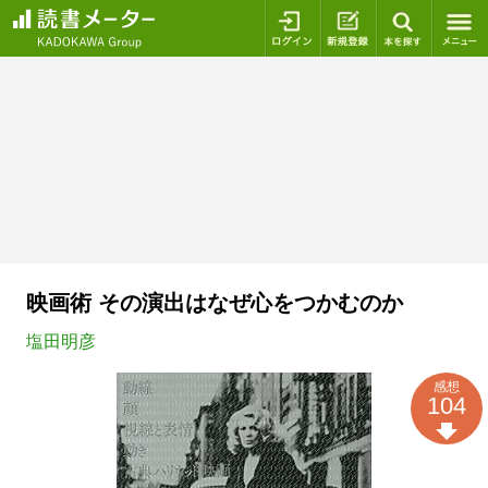
ログイン
新規登録
本を探
映画術 その演出はなぜ心をつかむのか
塩田明彦
感想
104