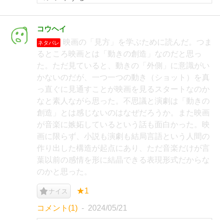
コウヘイ
映画の「見方」を学ぶために読んだ。つま
ネタバレ
るところ映画とは「動きの創造」なのだと思っ
た。ただ見ていると、動きの「外側」に意識がい
かないのだが、一つ一つの動き（ショット）を真
っ直ぐに見通すことが映画を見るスタートなのか
なと素人ながら思った。不思議と演劇は「動きの
創造」とは感じないのはなぜだろうか。また映画
が音楽に嫉妬しているという話も面白かった。映
画に限らず、小説も演劇も結局言語という人間の
作り出した構造が起点にあり、ただ音楽だけが言
葉以前の感情を形に結晶できる表現形式だからな
のかと思った。
★1
ナイス
コメント(1)
2024/05/21