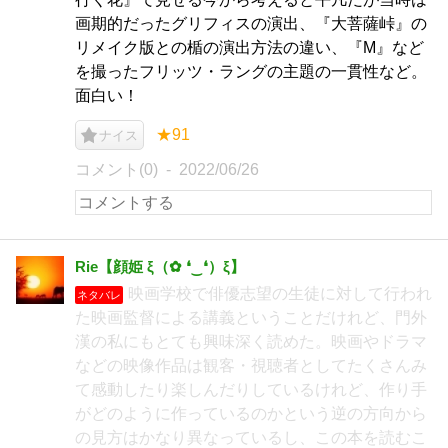
画期的だったグリフィスの演出、『大菩薩峠』の
リメイク版との楯の演出方法の違い、『M』など
を撮ったフリッツ・ラングの主題の一貫性など。
面白い！
★91
ナイス
コメント(0)
2022/06/26
Rie【顔姫 ξ（✿ ❛‿❛）ξ】
映画学校で俳優志望の生徒に対して行われ
ネタバレ
た映画監督による講義ということだけれど、門外
漢の私にもとても興味深く読めた。映画やドラマ
などの映像作品は観客・視聴者としてたくさんみ
て感動したり楽しんだりしているけれど、作り手
がどのように作っているのかという逆の方向から
の見方はかなり異なっているし、この本を読むこ