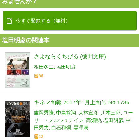
みませんか？
今すぐ登録する（無料）
塩田明彦の関連本
さよならくちびる (徳間文庫)
相田冬二
塩田明彦
98
キネマ旬報 2017年1月上旬号 No.1736
吉岡秀隆
中島裕翔
大林宣彦
川本三郎
ユー
リー・ノルシュテイン
高畑勲
塩田明彦
中
田秀夫
白石和彌
黒澤満
12