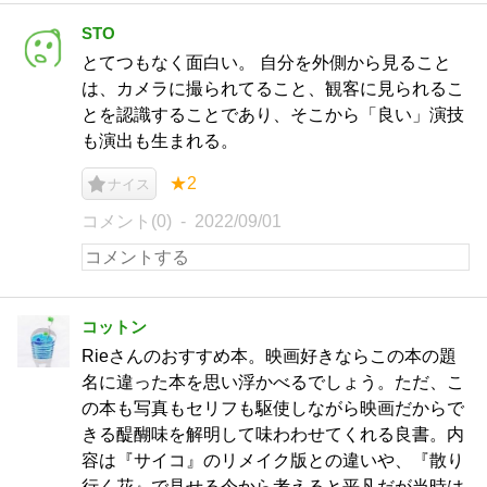
STO
とてつもなく面白い。 自分を外側から見ること
は、カメラに撮られてること、観客に見られるこ
とを認識することであり、そこから「良い」演技
も演出も生まれる。
★2
ナイス
コメント(0)
2022/09/01
コットン
Rieさんのおすすめ本。映画好きならこの本の題
名に違った本を思い浮かべるでしょう。ただ、こ
の本も写真もセリフも駆使しながら映画だからで
きる醍醐味を解明して味わわせてくれる良書。内
容は『サイコ』のリメイク版との違いや、『散り
行く花』で見せる今から考えると平凡だが当時は