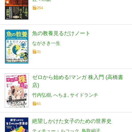
254
魚の教養見るだけノート
ながさき一生
31
ゼロから始める!マンガ 株入門 (高橋書
店)
竹内弘樹
へちま
サイドランチ
61
絶望しかけた女子のための世界史
ティチュー・ルコック
鳥取絹子