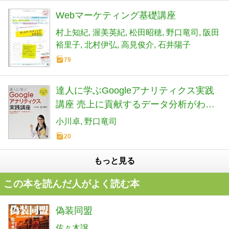
Webマーケティング基礎講座
村上知紀
渥美英紀
松田昭穂
野口竜司
阪田
裕里子
北村伊弘
高見俊介
石井陽子
79
達人に学ぶGoogleアナリティクス実践
講座 売上に貢献するデータ分析がわか
る7つのレッスン
小川卓
野口竜司
20
もっと見る
この本を読んだ人がよく読む本
偽装同盟
佐々木譲