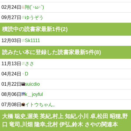
02月24日
翔(´･ω･`)
09月27日
ゆうぞう
積読中の読書家最新1件(2)
12月03日
Sk1111
読みたい本に登録した読書家最新5件(8)
11月13日
ささ
04月24日
D
01月22日
suicdio
08月06日
k＿joyful
07月08日
イトウちゃん。
大橋 聡史,渥美 英紀,村上 知紀,小川 卓,松田 昭穂,野
口 竜司,川畑 隆幸,北村 伊弘,鈴木 さやの関連本