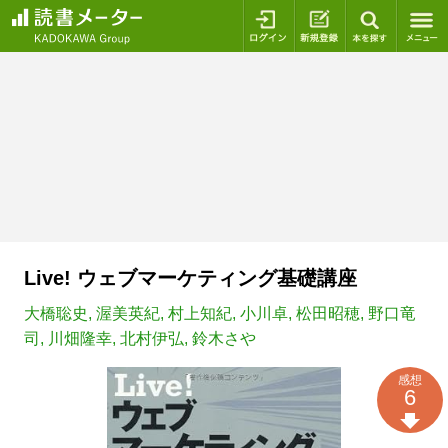
ログイン
新規登録
本を探
Live! ウェブマーケティング基礎講座
大橋聡史
,
渥美英紀
,
村上知紀
,
小川卓
,
松田昭穂
,
野口竜
司
,
川畑隆幸
,
北村伊弘
,
鈴木さや
感想
6