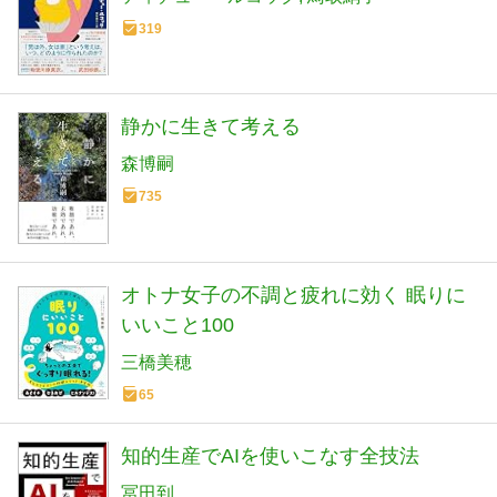
319
静かに生きて考える
森博嗣
735
オトナ女子の不調と疲れに効く 眠りに
いいこと100
三橋美穂
65
知的生産でAIを使いこなす全技法
冨田到