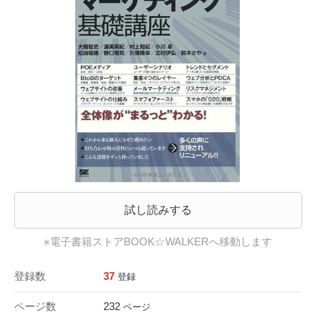
試し読みする
※電子書籍ストアBOOK☆WALKERへ移動します
登録数
37
登録
ページ数
232
ページ