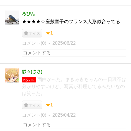
ろびん
★★★★☆座敷童子のフランス人形似合ってる
★1
ナイス
コメント(0)
2025/06/22
紗々(ささ)
面白かった。まきみきちゃんの一日獄卒は
ネタバレ
分かりやすいけど、写真が料理してるみたいなの
は笑った。
★1
ナイス
コメント(0)
2025/04/22