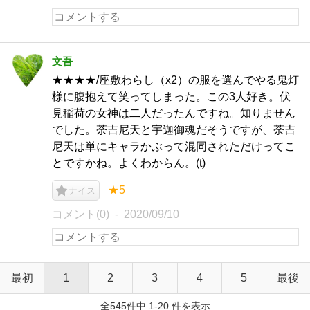
文吾
★★★★/座敷わらし（x2）の服を選んでやる鬼灯
様に腹抱えて笑ってしまった。この3人好き。伏
見稲荷の女神は二人だったんですね。知りません
でした。荼吉尼天と宇迦御魂だそうですが、荼吉
尼天は単にキャラかぶって混同されただけってこ
とですかね。よくわからん。(t)
★5
ナイス
コメント(0)
2020/09/10
最初
1
2
3
4
5
最後
全545件中 1-20 件を表示