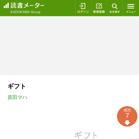
ログイン
新規登録
本を探
ギフト
原田マハ
感想
7