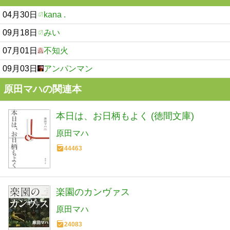
04月30日
kana .
09月18日
みい
07月01日
不知火
09月03日
アンパンマン
原田マハの関連本
本日は、お日柄もよく (徳間文庫)
原田マハ
44463
楽園のカンヴァス
原田マハ
24083