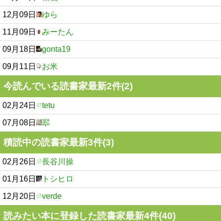
12月09日
ゆら
11月09日
みーたん
09月18日
gonta19
09月11日
お米
今読んでいる読書家最新2件(2)
02月24日
tetu
07月08日
翆
積読中の読書家最新3件(3)
02月26日
長谷川操
01月16日
トシヒロ
12月20日
verde
読みたい本に登録した読書家最新4件(40)