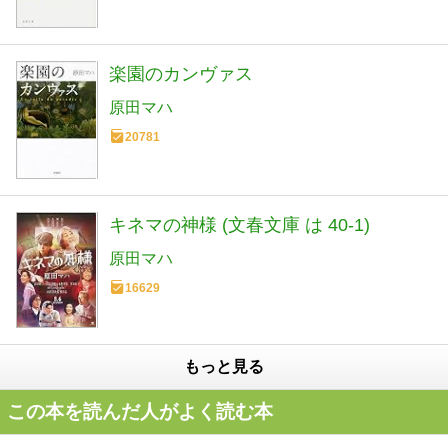
楽園のカンヴァス
原田マハ
20781
キネマの神様 (文春文庫 は 40-1)
原田マハ
16629
もっと見る
この本を読んだ人がよく読む本