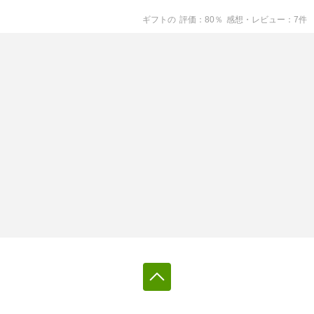
ギフト
の
評価
80
％
感想・レビュー
7
件