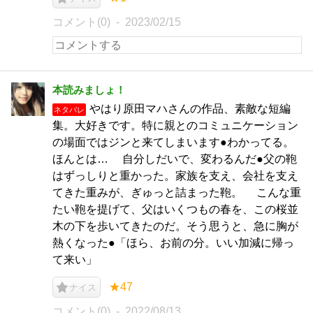
コメント(0)
2023/02/15
本読みましょ！
やはり原田マハさんの作品、素敵な短編
ネタバレ
集。大好きです。特に親とのコミュニケーション
の場面ではジンと来てしまいます●わかってる。
ほんとは… 自分しだいで、変わるんだ●父の鞄
はずっしりと重かった。家族を支え、会社を支え
てきた重みが、ぎゅっと詰まった鞄。 こんな重
たい鞄を提げて、父はいくつもの春を、この桜並
木の下を歩いてきたのだ。そう思うと、急に胸が
熱くなった●「ほら、お前の分。いい加減に帰っ
て来い」
★47
ナイス
コメント(0)
2022/08/13