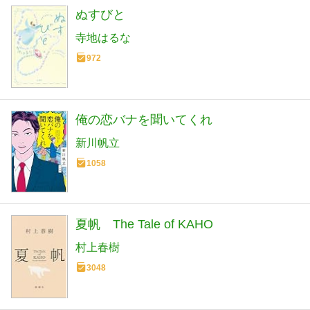
ぬすびと
寺地はるな
972
俺の恋バナを聞いてくれ
新川帆立
1058
夏帆 The Tale of KAHO
村上春樹
3048