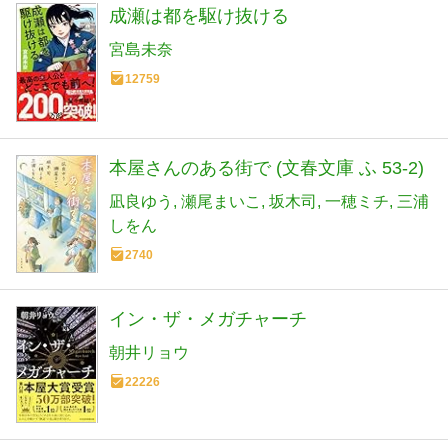
成瀬は都を駆け抜ける
宮島未奈
12759
本屋さんのある街で (文春文庫 ふ 53-2)
凪良ゆう
瀬尾まいこ
坂木司
一穂ミチ
三浦
しをん
2740
イン・ザ・メガチャーチ
朝井リョウ
22226