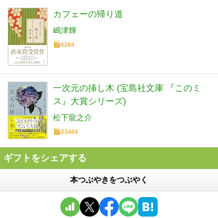
カフェーの帰り道
嶋津輝
6284
一次元の挿し木 (宝島社文庫 『このミ
ス』大賞シリーズ)
松下龍之介
23484
ギフトをシェアする
本つぶやきをつぶやく