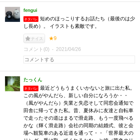
fengui
短めのほっこりするお話たち（最後のは少
ネタバレ
し長め）。 イラストも素敵です。
★9
ナイス
コメント(0)
2021/04/26
たっくん
最近どうもうまくいかないと旅に出た私。
ネタバレ
この風がやんだら、新しい自分になろうか・・
（風がやんだら）失業と失恋そして同窓会通知で
田舎に帰ってきた私。昔、夏休みに友達と自転車
で走ったその道はまるで滑走路、もう一度飛べる
かな（輝く滑走路）会社の同期の結婚式、彼と会
場へ観覧車のある近道を通って・・「世界最大の