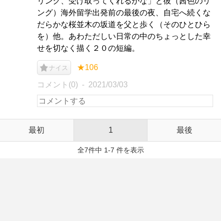
リング、受け取ってくれるかな」と彼（茜色のリ
ング）海外留学出発前の最後の夜、自宅へ続くな
だらかな桜並木の坂道を父と歩く（そのひとひら
を）他。あわただしい日常の中のちょっとした幸
せを切なく描く２０の短編。
★106
ナイス
コメント(0)
2021/03/03
最初
1
最後
全7件中 1-7 件を表示