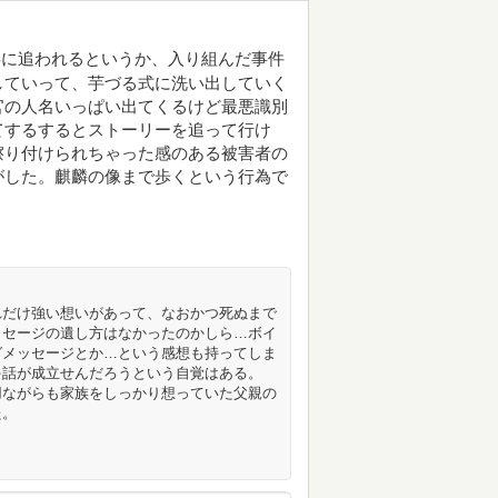
寧に追われるというか、入り組んだ事件
していって、芋づる式に洗い出していく
官の人名いっぱい出てくるけど最悪識別
てするするとストーリーを追って行け
擦り付けられちゃった感のある被害者の
がした。麒麟の像まで歩くという行為で
れだけ強い想いがあって、なおかつ死ぬまで
ッセージの遺し方はなかったのかしら…ボイ
グメッセージとか…という感想も持ってしま
ゃ話が成立せんだろうという自覚はある。
用ながらも家族をしっかり想っていた父親の
た。