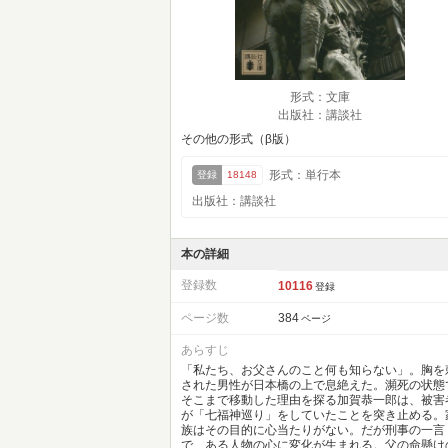
形式：文庫
出版社：講談社
その他の形式（β版）
形式：単行本
登録
18148
出版社：講談社
本の詳細
登録数
10116
登録
ページ数
384
ページ
あらすじ
「私たち、お父さんのこと何も知らない」。胸を
された男性が日本橋の上で息絶えた。瀕死の状態
そこまで移動した理由を探る加賀恭一郎は、被害
が「七福神巡り」をしていたことを突き止める。
族はその目的に心当たりがない。だが刑事の一言
で、ある人物の心に変化が生まれる。父の命懸け