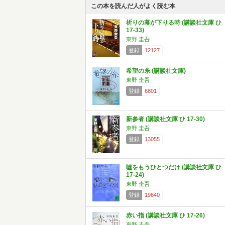
この本を読んだ人がよく読む本
祈りの幕が下りる時 (講談社文庫 ひ
17-33)
東野 圭吾
登録
12127
希望の糸 (講談社文庫)
東野 圭吾
登録
6801
新参者 (講談社文庫 ひ 17-30)
東野 圭吾
登録
13055
嘘をもうひとつだけ (講談社文庫 ひ
17-24)
東野 圭吾
登録
19640
赤い指 (講談社文庫 ひ 17-26)
東野 圭吾