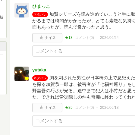
ひまっこ
加賀シリーズを読み進めていこうと手に
ネタバレ
・新
かるまでは時間がかかったが、とても素敵な気持
面もあったが、読んで良かったと思う。
ナイス
★13
コメント(
0
)
2026/06/24
yutaka
胸を刺された男性が日本橋の上で息絶え
ネタバレ
を探る加賀恭一郎は、被害者が「七福神巡り」を
野圭吾の巧さが光る。途中まで犯人は小竹だと思
た。できれば労災隠しの件も奇麗に終わってくれ
ナイス
★85
コメント(
0
)
2026/06/18