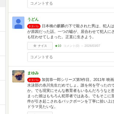
うどん
日本橋の麒麟の下で殺された男は、犯人は
ネタバレ
が原因だった話。一つの嘘が、居合わせて犯人に
も狂わせてしまった。正直に生きよう。
ナイス
★10
コメント(
0
)
2026/03/07
まゆみ
加賀恭一郎シリーズ第9作目。2011年 
ネタバレ
水泳部の糸川先生だめでしょ。誰を何を守ったの
か。でも現実にそんな教育者もいるんだろうなと
まった彼はもちろん犯罪者ではある。でもそこに
件が引き起こされるバックボーンを丁寧に拾い上
ドラマ見たいな。