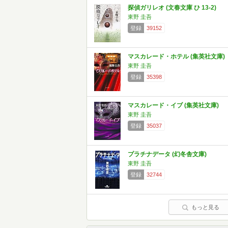
探偵ガリレオ (文春文庫 ひ 13-2)
東野 圭吾
登録
39152
マスカレード・ホテル (集英社文庫)
東野 圭吾
登録
35398
マスカレード・イブ (集英社文庫)
東野 圭吾
登録
35037
プラチナデータ (幻冬舎文庫)
東野 圭吾
登録
32744
もっと見る