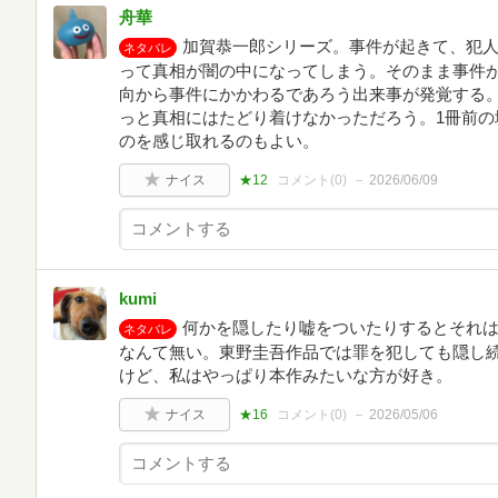
舟華
加賀恭一郎シリーズ。事件が起きて、犯
ネタバレ
って真相が闇の中になってしまう。そのまま事件
向から事件にかかわるであろう出来事が発覚する
っと真相にはたどり着けなかっただろう。1冊前の
のを感じ取れるのもよい。
ナイス
★12
コメント(
0
)
2026/06/09
kumi
何かを隠したり嘘をついたりするとそれ
ネタバレ
なんて無い。東野圭吾作品では罪を犯しても隠し
けど、私はやっぱり本作みたいな方が好き。
ナイス
★16
コメント(
0
)
2026/05/06