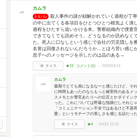
カムラ
殺人事件の謎が紐解かれていく過程が丁
ネタバレ
の中に出てくる各項目をひとつひとつ根気よく潰
過程をひたすら追いかける本。警察組織内で捜査
できてなくても読めそう。どうなるのか読めなく
た。死人に口なしという感じで会社の労災隠しを
名誉は回復されないんだろうか…とほろ苦い感じ
息子へのメッセージを示したのは品のある→
ナイス
★22
コメント(
1
)
2026/03/14
カムラ
最期でとても画になるなーと感じたけど、そ
に時間もあったのならもっと確実性のあるメ
スメモとか警官あたりへの伝言とかダイイン
った。これについては野暮な指摘だしそれじ
「コミュニケーション不全ではあるけど不器
愛」というモチーフの美しさを感じる話だっ
ナイス
★4
03/14 22:31