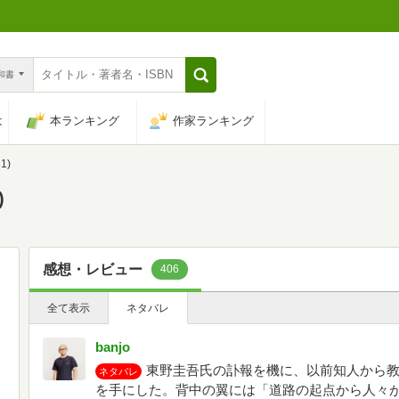
n和書
は
本ランキング
作家ランキング
1)
)
感想・レビュー
406
全て表示
ネタバレ
banjo
東野圭吾氏の訃報を機に、以前知人から
ネタバレ
を手にした。背中の翼には「道路の起点から人々