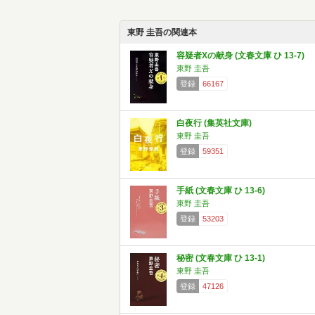
東野 圭吾の関連本
容疑者Xの献身 (文春文庫 ひ 13-7)
東野 圭吾
登録
66167
白夜行 (集英社文庫)
東野 圭吾
登録
59351
手紙 (文春文庫 ひ 13-6)
東野 圭吾
登録
53203
秘密 (文春文庫 ひ 13-1)
東野 圭吾
登録
47126