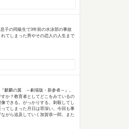
息子の同級生で3年前の水泳部の事故
されてしまった男やその恋人の人生まで
映画『麒麟の翼 ～劇場版・新参者～』。
ですか？教育者としてどこをみているの
想像できる。がっかりする。刺殺してし
至ってしまった月日は罪深い。今回も事
げながら追及していく加賀恭一郎。また