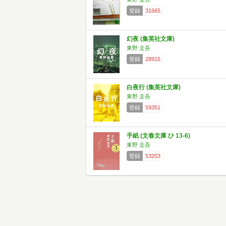
登録
31665
幻夜 (集英社文庫)
東野 圭吾
登録
28915
白夜行 (集英社文庫)
東野 圭吾
登録
59351
手紙 (文春文庫 ひ 13-6)
東野 圭吾
登録
53203