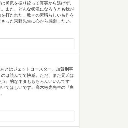
質は勇気を振り絞って真実から逃げず、
た。また、どんな状況になろうとも我が
胸を打たれた。数々の素晴らしい名作を
ださった東野先生に心から感謝したい。
らあとはジェットコースター。加賀刑事
くのは読んでて快感。ただ、また元凶は
差点』的なネタももちろんいいんです
書いてほしいです。高木彬光先生の『白
つ。