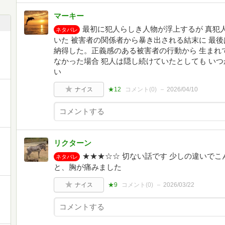
マーキー
最初に犯人らしき人物が浮上するが 真犯
ネタバレ
いた 被害者の関係者から暴き出される結末に 最
納得した。正義感のある被害者の行動から 生まれ
なかった場合 犯人は隠し続けていたとしても い
い
ナイス
★12
コメント(
0
)
2026/04/10
リクターン
★★★☆☆ 切ない話です 少しの違いで
ネタバレ
と、胸が痛みました
ナイス
★9
コメント(
0
)
2026/03/22