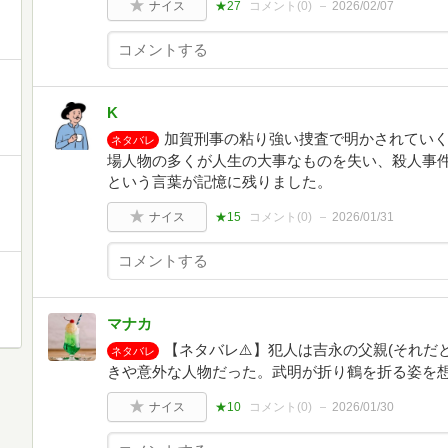
ナイス
★27
コメント(
0
)
2026/02/07
K
加賀刑事の粘り強い捜査で明かされてい
ネタバレ
場人物の多くが人生の大事なものを失い、殺人事
という言葉が記憶に残りました。
ナイス
★15
コメント(
0
)
2026/01/31
マナカ
【ネタバレ⚠️】犯人は吉永の父親(それだ
ネタバレ
きや意外な人物だった。武明が折り鶴を折る姿を想
ナイス
★10
コメント(
0
)
2026/01/30