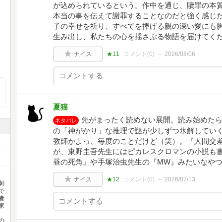
が込められているという。作中を通じ、贖罪の本
本当の事を伝えて謝罪することなのだと強く感じ
子の幸せを祈り、すべてを捧げる親の深い愛にも
生み出し、私たちの心を揺さぶる物語を届けてく
ナイス
★11
コメント(
0
)
2026/08/06
夏猫
先がまったく読めない展開。読み始めた
ネタバレ
の「神がかり」な推理で謎が少しずつ氷解してい
教師かよっ、毎度のことだけど（笑）。『人間交
が、東野圭吾先生にはピカレスクロマンの小説も
昼の死角』や手塚治虫先生の『MW』みたいなや
ナイス
★12
コメント(
0
)
2026/07/13
刺
で
者
家
の