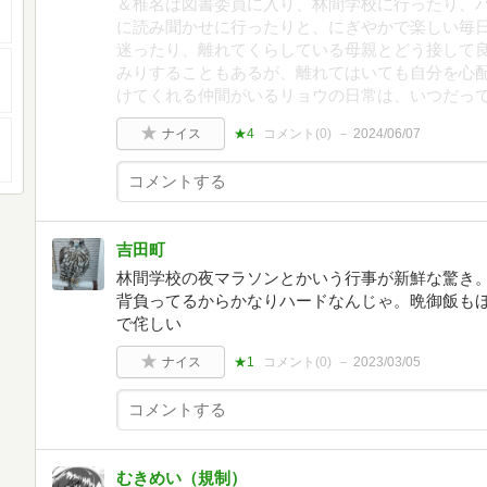
＆椎名は図書委員に入り、林間学校に行ったり、
に読み聞かせに行ったりと、にぎやかで楽しい毎日
迷ったり、離れてくらしている母親とどう接して
みりすることもあるが、離れてはいても自分を心
けてくれる仲間がいるリョウの日常は、いつだっ
ナイス
★4
コメント(
0
)
2024/06/07
吉田町
林間学校の夜マラソンとかいう行事が新鮮な驚き
背負ってるからかなりハードなんじゃ。晩御飯も
で侘しい
ナイス
★1
コメント(
0
)
2023/03/05
むきめい（規制）