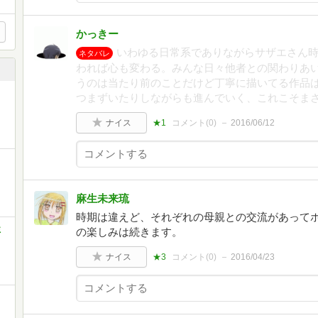
かっきー
いわゆる日常系でありながらサザエさん
ネタバレ
われば心も変わる。みんな日々他者との関わりあ
うのは当たり前のことだけど丁寧に描いてる作品
つまずいたりしながらも進んでいく、これこそま
ナイス
★1
コメント(
0
)
2016/06/12
麻生未来琉
時期は違えど、それぞれの母親との交流があって
ミ
の楽しみは続きます。
ナイス
★3
コメント(
0
)
2016/04/23