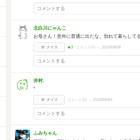
北白川にゃんこ
お母さん！意外に普通に出たな。別れて暮らして
ナイス
★3
コメント(
0
)
2020/09/06
井村.
*
ナイス
コメント(
0
)
2018/05/04
ふみちゃん