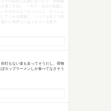
バスケの試合と応援に行ったり、幼稚園
を過ごす3人。 一方で、自分の進路に
良いかわからなくなったりと、少々しん
配してくれる家族に、いつでも近くで助
て暖かい気持ちにあふれている様子。
。街灯もない道も走ってそうだし、荷物
ほぼカップラーメンしか食べてなさそう