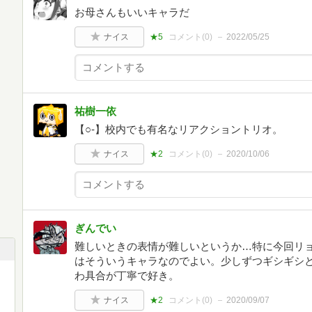
お母さんもいいキャラだ
ナイス
★5
コメント(
0
)
2022/05/25
祐樹一依
【○-】校内でも有名なリアクショントリオ。
ナイス
★2
コメント(
0
)
2020/10/06
ぎんでい
難しいときの表情が難しいというか…特に今回リ
はそういうキャラなのでよい。少しずつギシギシ
わ具合が丁寧で好き。
ナイス
★2
コメント(
0
)
2020/09/07