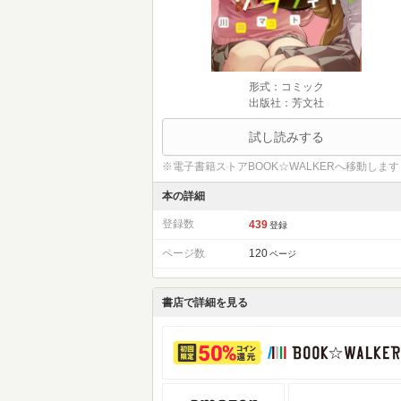
形式：コミック
出版社：芳文社
試し読みする
※電子書籍ストアBOOK☆WALKERへ移動します
本の詳細
登録数
439
登録
ページ数
120
ページ
書店で詳細を見る