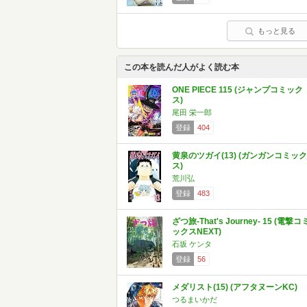
もっと見る
この本を読んだ人がよく読む本
ONE PIECE 115 (ジャンプコミック
ス)
尾田 栄一郎
登録
404
黄泉のツガイ(13) (ガンガンコミック
ス)
荒川弘
登録
483
ざつ旅-That's Journey- 15 (電撃コ
ックスNEXT)
石坂 ケンタ
登録
56
メダリスト(15) (アフタヌーンKC)
つるまいかだ