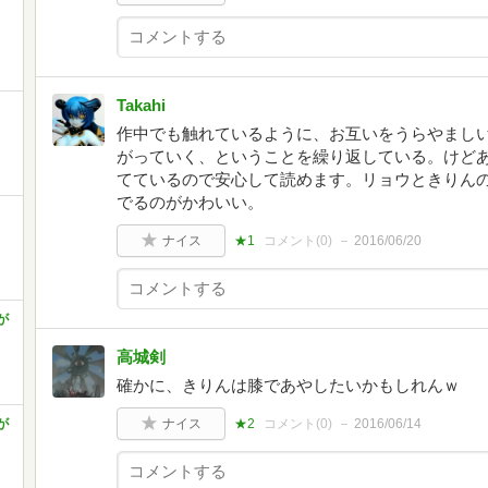
Takahi
作中でも触れているように、お互いをうらやまし
がっていく、ということを繰り返している。けど
てているので安心して読めます。リョウときりん
でるのがかわいい。
ナイス
★1
コメント(
0
)
2016/06/20
が
高城剣
確かに、きりんは膝であやしたいかもしれんｗ
が
ナイス
★2
コメント(
0
)
2016/06/14