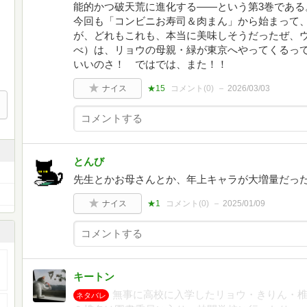
能的かつ破天荒に進化する――という第3巻であ
今回も「コンビニお寿司＆肉まん」から始まって
が、どれもこれも、本当に美味しそうだったぜ、
べ）は、リョウの母親・緑が東京へやってくるっ
いいのさ！ ではでは、また！！
ナイス
★15
コメント(
0
)
2026/03/03
とんび
先生とかお母さんとか、年上キャラが大増量だった
ナイス
★1
コメント(
0
)
2025/01/09
キートン
無事に高校に入学したリョウ・きりん・椎
ネタバレ