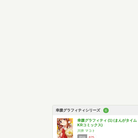
幸腹グラフィティシリーズ
6
幸腹グラフィティ (1) (まんがタイム
KRコミックス)
川井 マコト
登録
875