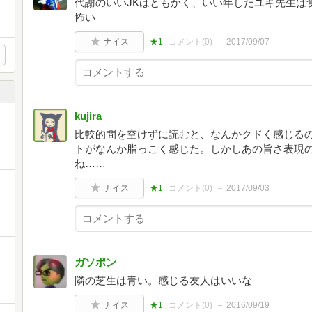
代謝のいいJKはともかく、いい年したユキ先生は
怖い
ナイス
★1
コメント(
0
)
2017/09/07
kujira
比較的間を空けずに読むと、なんかクドく感じる
トがなんか脂っこく感じた。しかしあの旨さ表現
ね……
ナイス
★1
コメント(
0
)
2017/09/03
ガソポン
隣の芝生は青い。感じる友人はいいな
ナイス
★1
コメント(
0
)
2016/09/19