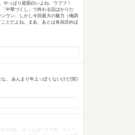
る。やっぱり超面白いよね、ウフフ！
、「中華づくし」で終わる話ばかりだ
ウンウン。しかし今回最大の魅力（俺調
てことだよね。まあ、あとは各自読めば
な。 あんまり年上っぽくないけど(笑)
名の3名。 きりんはバスケ部、リョウ