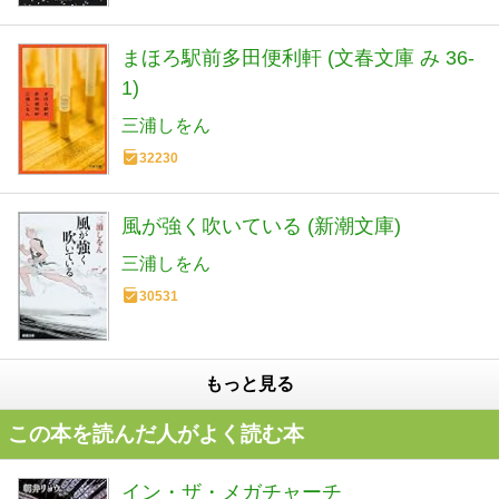
まほろ駅前多田便利軒 (文春文庫 み 36-
1)
三浦しをん
32230
風が強く吹いている (新潮文庫)
三浦しをん
30531
もっと見る
この本を読んだ人がよく読む本
イン・ザ・メガチャーチ