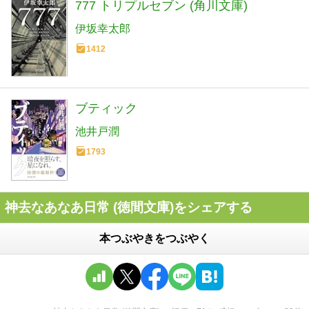
777 トリプルセブン (角川文庫)
伊坂幸太郎
1412
ブティック
池井戸潤
1793
神去なあなあ日常 (徳間文庫)をシェアする
本つぶやきをつぶやく