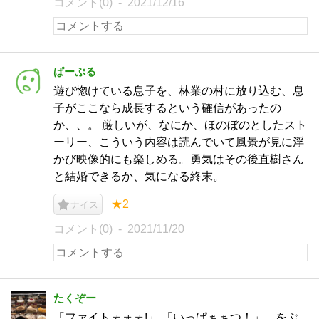
コメント(0)
2021/12/16
ぱーぷる
遊び惚けている息子を、林業の村に放り込む、息
子がここなら成長するという確信があったの
か、、。 厳しいが、なにか、ほのぼのとしたスト
ーリー、こういう内容は読んでいて風景が見に浮
かび映像的にも楽しめる。勇気はその後直樹さん
と結婚できるか、気になる終末。
★2
ナイス
コメント(0)
2021/11/20
たくぞー
「ファイトォォォ!」 「いっぱぁぁつ！」 をぶ