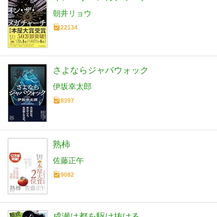
朝井リョウ
22134
さよならジャバウォック
伊坂幸太郎
8397
熟柿
佐藤正午
9082
成瀬は都を駆け抜ける