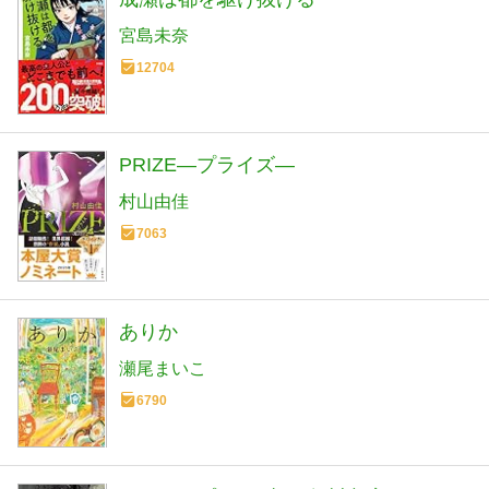
宮島未奈
12704
PRIZE―プライズ―
村山由佳
7063
ありか
瀬尾まいこ
6790