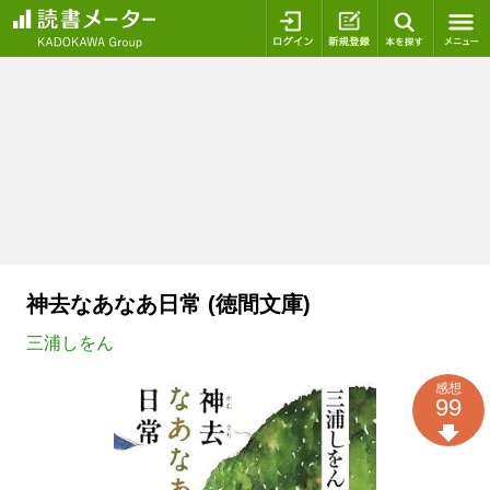
ログイン
新規登録
本を探
神去なあなあ日常 (徳間文庫)
三浦しをん
感想
99