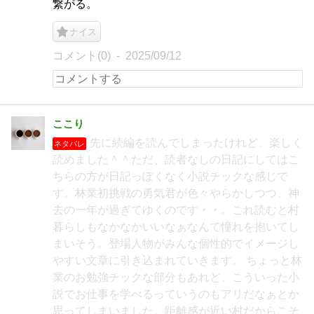
繋がる。
ナイス
コメント(0)
2025/09/12
ここり
先に続編を読んでしまったけれど、楽しく
ネタバレ
読めました＾＾ただ、読者なしの日記にしてはこ
ちらの方が日記っぽくなく小説チックな感じで
す。林業初挑戦の勇気君が色々やらかしつつ、神
去の一年が過ぎてゆくのです・・。これ読むと村
暮らしもなかなかいいなぁなんて憧れを抱いてし
まいそう。登場人物がみんな個性的でイメージし
やすい文章に引き込まれていきます。 ちょっと林
業のお勉強チックな部分もあれど、こういった小
説でお仕事を学べるっていうのもアリだなぁとか
思ってしまいました。距離感が近い村だからこそ