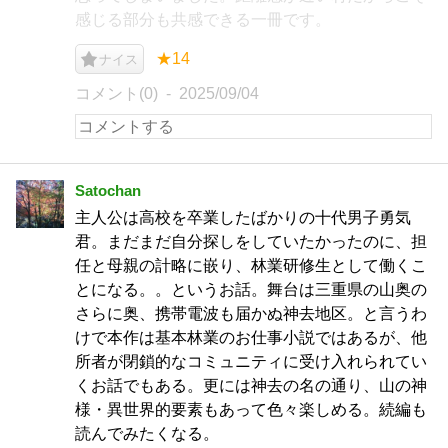
感じる部分も共感できる一冊です。
★14
ナイス
コメント(0)
2025/09/04
Satochan
主人公は高校を卒業したばかりの十代男子勇気
君。まだまだ自分探しをしていたかったのに、担
任と母親の計略に嵌り、林業研修生として働くこ
とになる。。というお話。舞台は三重県の山奥の
さらに奥、携帯電波も届かぬ神去地区。と言うわ
けで本作は基本林業のお仕事小説ではあるが、他
所者が閉鎖的なコミュニティに受け入れられてい
くお話でもある。更には神去の名の通り、山の神
様・異世界的要素もあって色々楽しめる。続編も
読んでみたくなる。