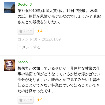
Doctor J
第7回(2010年)本屋大賞4位。19日で読破。 林業
の話。熊野か尾鷲がモデルなのでしょうか？ 直紀
さんとの最後を知りたい。
★4
ナイス
コメント(0)
2022/01/09
naoco
想像力が欠如しているせいか、具体的な林業の仕
事の場面で何がどうなっているか絵が浮かばない
部分がありました。映画とかで見てみたい！普段
知ることができない林業について知ることができ
たのは良かったです。
★9
ナイス