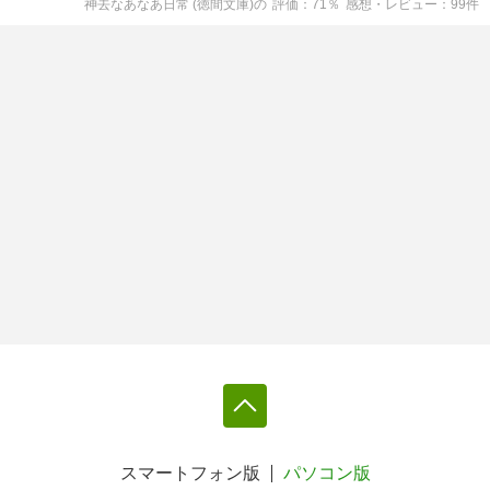
神去なあなあ日常 (徳間文庫)
の
評価
71
％
感想・レビュー
99
件
スマートフォン版
パソコン版