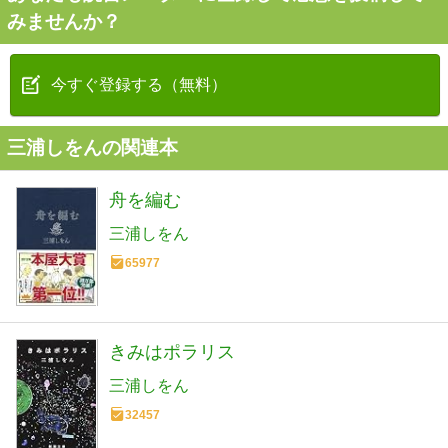
みませんか？
今すぐ登録する（無料）
三浦しをんの関連本
舟を編む
三浦しをん
65977
きみはポラリス
三浦しをん
32457