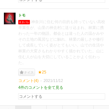
トモ
神奈川に住む何の目的も持っていない高校
ネタバレ
卒業生が、山里の神去村に送り込まれ、林業に携
わった一年の物語。都会とは違った人の温かみや
その土地の風習などに触れ、林業の厳しさや修行
して成長していく姿がとてもいい。山での生活や
林業の大変さもわかりやすく描かれていた。山に
住む人が山を大切にしていることかよく伝わっ
た。
★25
ナイス
コメント(4)
2021/11/12
4件のコメントを全て見る