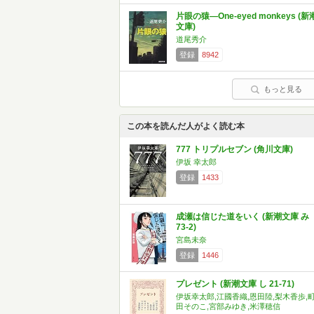
片眼の猿―One-eyed monkeys (新
文庫)
道尾秀介
登録
8942
もっと見る
この本を読んだ人がよく読む本
777 トリプルセブン (角川文庫)
伊坂 幸太郎
登録
1433
成瀬は信じた道をいく (新潮文庫 み
73-2)
宮島未奈
登録
1446
プレゼント (新潮文庫 し 21-71)
伊坂幸太郎,江國香織,恩田陸,梨木香歩,
田そのこ,宮部みゆき,米澤穂信