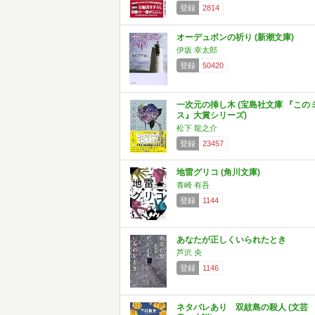
登録
2814
オーデュボンの祈り (新潮文庫)
伊坂 幸太郎
登録
50420
一次元の挿し木 (宝島社文庫 『この
ス』大賞シリーズ)
松下 龍之介
登録
23457
地雷グリコ (角川文庫)
青崎 有吾
登録
1144
あなたが正しくいられたとき
芦沢 央
登録
1146
ネタバレあり 双紋島の殺人 (文芸