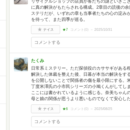
リサイクルショップの店員が客たちの謎といざこざ
に真の解決がもたらされる構成。2章目の読後の余
ステリだが、いずれの章も当事者たちの心の淀み
を待って、また四季が巡る。
ナイス
★7
コメント(
0
)
2025/10/31
たくみ
日常系ミステリー。ただ探偵役のカササギがある
解決した体裁を整えた後、日暮が本当の解決をす
を公開しないことで関係者の傷を最小限にする。
丁度米澤氏の小市民シリーズの小鳩くんがしてし
ここには書かれているように感じる。奈美ちゃん
母と娘の関係が思うより悪いものでなくて安心し
ナイス
★6
コメント(
0
)
2025/08/25