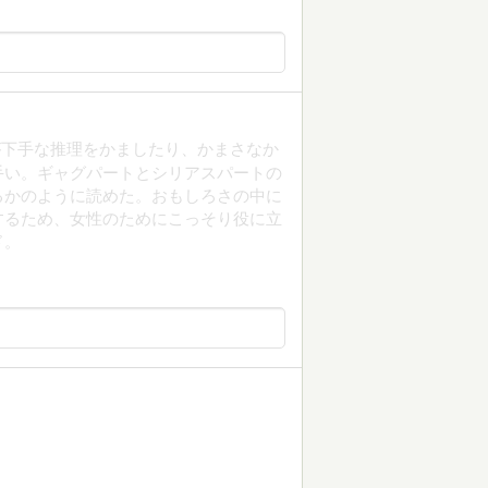
が下手な推理をかましたり、かまさなか
手い。ギャグパートとシリアスパートの
るかのように読めた。おもしろさの中に
するため、女性のためにこっそり役に立
ド。