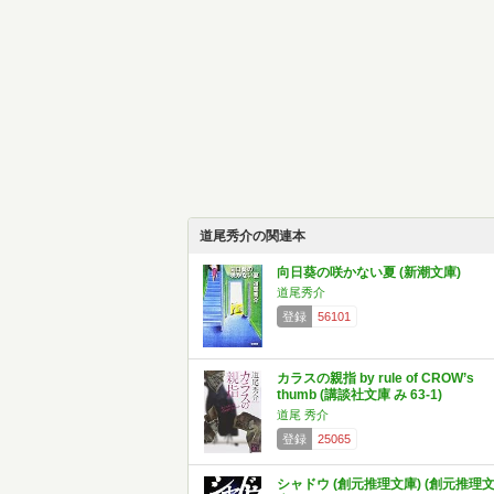
道尾秀介の関連本
向日葵の咲かない夏 (新潮文庫)
道尾秀介
登録
56101
カラスの親指 by rule of CROW’s
thumb (講談社文庫 み 63-1)
道尾 秀介
登録
25065
シャドウ (創元推理文庫) (創元推理