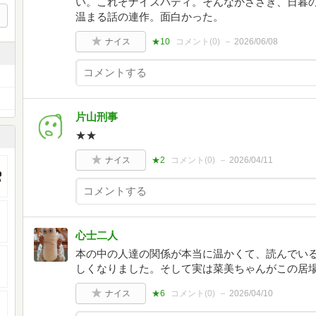
い。これぞナイスバディ。そんなかささぎ、日暮
温まる話の連作。面白かった。
ナイス
★10
コメント(
0
)
2026/06/08
片山刑事
★★
ナイス
★2
コメント(
0
)
2026/04/11
心士二人
本の中の人達の関係が本当に温かくて、読んでい
しくなりました。そして実は菜美ちゃんがこの居
ナイス
★6
コメント(
0
)
2026/04/10