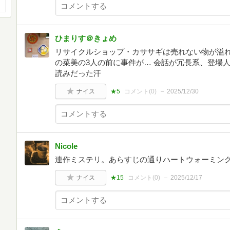
ひまりす＠きょめ
リサイクルショップ・カササギは売れない物が溢
の菜美の3人の前に事件が… 会話が冗長系、登場
読みだった汗
ナイス
★5
コメント(
0
)
2025/12/30
Nicole
連作ミステリ。あらすじの通りハートウォーミン
ナイス
★15
コメント(
0
)
2025/12/17