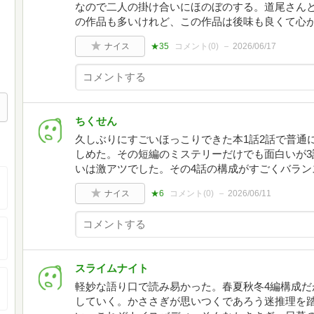
なので二人の掛け合いにほのぼのする。道尾さん
の作品も多いけれど、この作品は後味も良くて心
ナイス
★35
コメント(
0
)
2026/06/17
ちくせん
久しぶりにすごいほっこりできた本1話2話で普通
しめた。その短編のミステリーだけでも面白いが3
いは激アツでした。その4話の構成がすごくバランス
ナイス
★6
コメント(
0
)
2026/06/11
スライムナイト
軽妙な語り口で読み易かった。春夏秋冬4編構成だ
していく。かささぎが思いつくであろう迷推理を