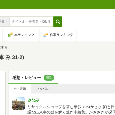
n和書
は
本ランキング
作家ランキング
31-2)
み 31-2)
感想・レビュー
886
全て表示
ネタバレ
みなみ
リサイクルショップを営む華沙々木(かささぎ)と日
議な出来事の謎を解く連作中編集。かささぎが探