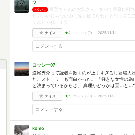
う
菜美ちゃんのお父さん、すべて素直に打
ネタバレ
たらいいじゃないの（泣）捨てられたと思ってる
てんじゃねー！笑
ナイス
★4
コメント(
0
)
2025/11/14
ヨッシー07
道尾秀介って読者を欺くのが上手すぎるし登場人
た。ストーリーも面白かった。 「好きな女性の為
と決まっているからさ」 真理かどうかは置いとい
ナイス
★5
コメント(
0
)
2025/11/08
komo
文