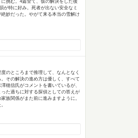
に挑む。4篇全て、仮の解決をした後
韻が特に好み。死者が出ない安全なミ
が絶妙だった。やがて来る本当の雪解け
程度のところまで推理して、なんとなく
る。その解決の進め方は優しく、すべて
米澤穂信氏がコメントを書いているが、
まった過ちに対する探偵としての答えが
の家族関係がまた前に進みますように。
た。