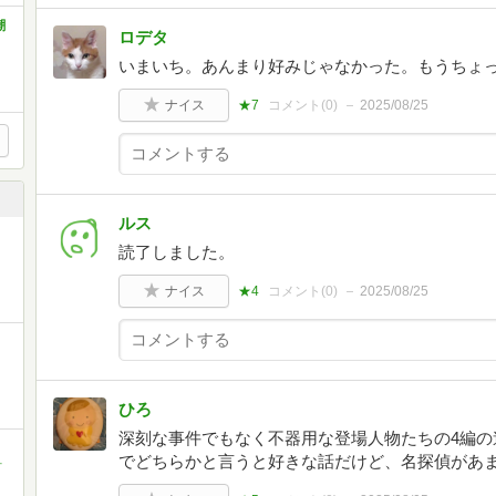
潮
ロデタ
いまいち。あんまり好みじゃなかった。もうちょ
ナイス
★7
コメント(
0
)
2025/08/25
ルス
読了しました。
ナイス
★4
コメント(
0
)
2025/08/25
ひろ
深刻な事件でもなく不器用な登場人物たちの4編の
でどちらかと言うと好きな話だけど、名探偵があ
町