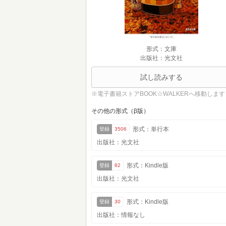
形式：文庫
出版社：光文社
試し読みする
※電子書籍ストアBOOK☆WALKERへ移動します
その他の形式（β版）
形式：単行本
登録
3506
出版社：光文社
形式：Kindle版
登録
82
出版社：光文社
形式：Kindle版
登録
30
出版社：情報なし