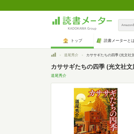
Amazo
トップ
読書メーターと
トップ
道尾秀介
カササギたちの四季 (光文社文庫 み 
カササギたちの四季 (光文社文庫 
道尾秀介