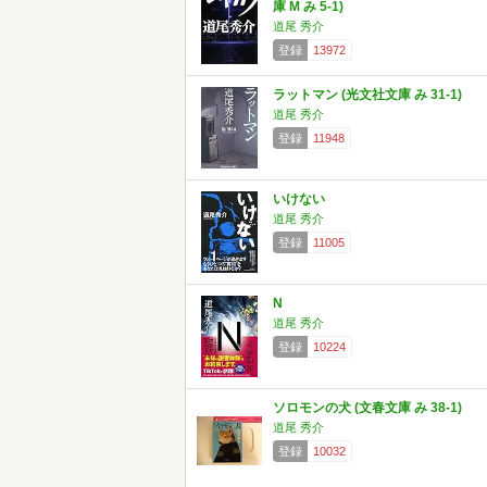
庫 M み 5-1)
道尾 秀介
登録
13972
ラットマン (光文社文庫 み 31-1)
道尾 秀介
登録
11948
いけない
道尾 秀介
登録
11005
N
道尾 秀介
登録
10224
ソロモンの犬 (文春文庫 み 38-1)
道尾 秀介
登録
10032