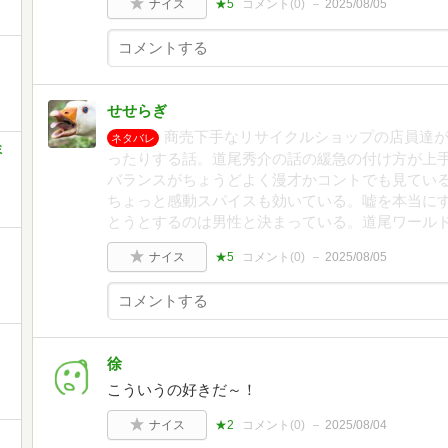
ナイス
★5
コメント(
0
)
2025/08/05
せせらぎ
商売下手なリサイクルショップの店員達
ネタバレ
ミ
ったりする話。道尾秀介の話の緩急の付け方が上
バランスがちょうどよく漫才かコントでも見てい
ちょっと感動スパイスも効いている。嘘を本当に
とうとするのは男性と決まっている。道尾ワール
ナイス
★5
コメント(
0
)
2025/08/05
徐
こういうの好きだ～！
ナイス
★2
コメント(
0
)
2025/08/04