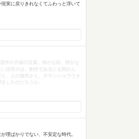
か現実に戻りきれなくてふわっと浮いて
表題作の月姫の言葉。静かな絵、静かな
ない説得力は、創作であるにも関わら
尽と、人の健気さと。大サンショウウオ
聞きしたのだろうか。
世が理ばかりでない、不安定な時代。