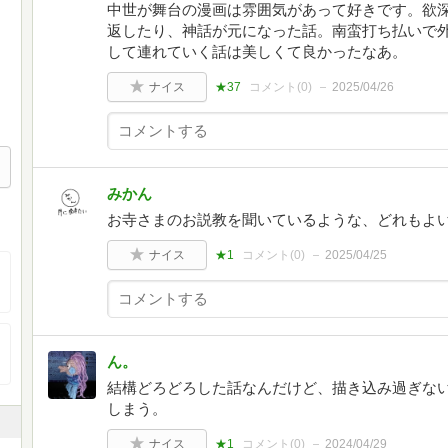
中世が舞台の漫画は雰囲気があって好きです。欲
返したり、神話が元になった話。南蛮打ち払いで
して連れていく話は美しくて良かったなあ。
ナイス
★37
コメント(
0
)
2025/04/26
みかん
お寺さまのお説教を聞いているような、どれもよいお話
ナイス
★1
コメント(
0
)
2025/04/25
ん。
結構どろどろした話なんだけど、描き込み過ぎな
しまう。
ナイス
★1
コメント(
0
)
2024/04/29