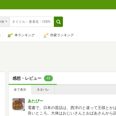
n和書
は
本ランキング
作家ランキング
感想・レビュー
43
全て表示
ネタバレ
あたびー
電書で。日本の昔話は、西洋のと違って王様とか
良いところ。大体はおじいさんとおばあさんから