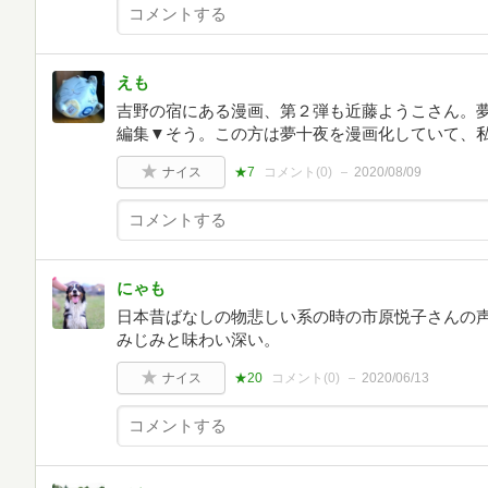
えも
吉野の宿にある漫画、第２弾も近藤ようこさん。
編集▼そう。この方は夢十夜を漫画化していて、
ナイス
★7
コメント(
0
)
2020/08/09
にゃも
日本昔ばなしの物悲しい系の時の市原悦子さんの
みじみと味わい深い。
ナイス
★20
コメント(
0
)
2020/06/13