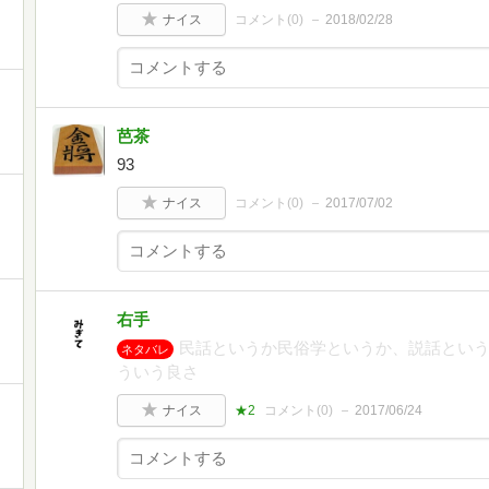
ナイス
コメント(
0
)
2018/02/28
芭茶
93
ナイス
コメント(
0
)
2017/07/02
右手
民話というか民俗学というか、説話とい
ネタバレ
ういう良さ
ナイス
★2
コメント(
0
)
2017/06/24