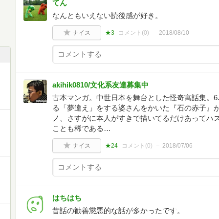
てん
なんともいえない読後感が好き。
ナイス
★3
コメント(
0
)
2018/08/10
akihik0810/文化系友達募集中
古本マンガ。中世日本を舞台とした怪奇寓話集。6.
る「夢違え」をする婆さんをかいた『石の赤子』
ノ、さすがに本人がすきで描いてるだけあってハ
ことも稀である…
ナイス
★24
コメント(
0
)
2018/07/06
はちはち
昔話の勧善懲悪的な話が多かったです。