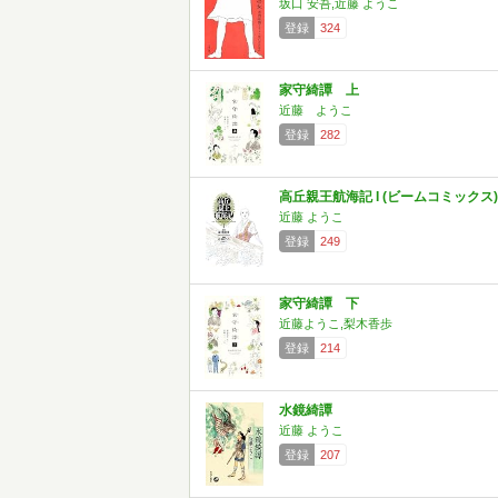
坂口 安吾,近藤 ようこ
登録
324
家守綺譚 上
近藤 ようこ
登録
282
高丘親王航海記 I (ビームコミックス)
近藤 ようこ
登録
249
家守綺譚 下
近藤ようこ,梨木香歩
登録
214
水鏡綺譚
近藤 ようこ
登録
207