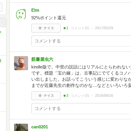
Elm
92%ポイント還元
ナイス
★1
コメント(
0
)
2017/05/29
ク
筋書屋虫六
)
kindle版で。中世の説話にはリアルにとらわれ
です。標題「宝の嫁」は、古事記にでてくるコノ
い出しました。お話ってこういう感じに変わりな
までが近藤先生の創作なのかな…などといろいろ
ナイス
★3
コメント(
0
)
2016/08/16
can0201