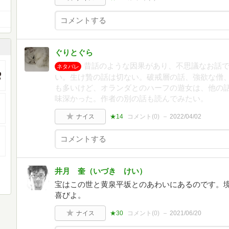
ぐりとぐら
昔話のような因果があり、不思議なお話
ネタバレ
い。生け贄の話は切ない。破戒層の話、強欲な僧
も多いけど、オランダとのハーフの遊女は、他の
味深かった。作者の別の話も読んでみたい。
ナイス
★14
コメント(
0
)
2022/04/02
井月 奎（いづき けい）
宝はこの世と黄泉平坂とのあわいにあるのです。
喜びよ。
ナイス
★30
コメント(
0
)
2021/06/20