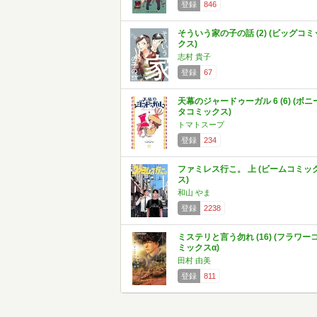
登録
846
そういう家の子の話 (2) (ビッグコミ
クス)
志村 貴子
登録
67
天幕のジャードゥーガル 6 (6) (ボニ
タコミックス)
トマトスープ
登録
234
ファミレス行こ。 上 (ビームコミッ
ス)
和山 やま
登録
2238
ミステリと言う勿れ (16) (フラワー
ミックスα)
田村 由美
登録
811