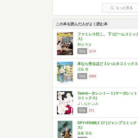
もっと見る
この本を読んだ人がよく読む本
ファミレス行こ。 下 (ビームコミッ
ス)
和山 やま
登録
1174
本なら売るほど 3 (ハルタコミックス
児島 青
登録
1868
Talent―タレント― 1 (マーガレット
コミックス)
よしなが ふみ
登録
371
SPY×FAMILY 17 (ジャンプコミック
ス)
遠藤 達哉