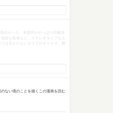
で面白かった。表題作がやっぱり印象深
、強欲な長者など、ステレオタイプな人
話では見かけないタイプのキャラで、興
境のない境のことを描くこの漫画を読む