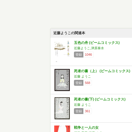
近藤ようこの関連本
五色の舟 (ビームコミックス)
近藤ようこ,津原泰水
登録
1046
死者の書（上） (ビームコミックス)
近藤 ようこ
登録
568
死者の書(下) (ビームコミックス)
近藤 ようこ
登録
361
戦争と一人の女