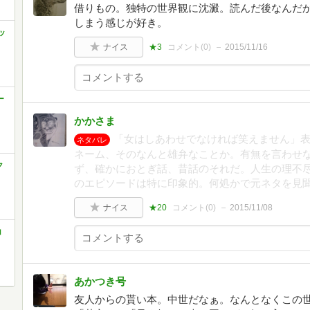
借りもの。独特の世界観に沈澱。読んだ後なんだ
しまう感じが好き。
ッ
ナイス
★3
コメント(
0
)
2015/11/16
ー
かかさま
「女はしあわせでなければ笑えません」
ネタバレ
ネーム、そのなんと雄弁なことか。有無を言わせ
ク
ず、確かにおとぎ話、昔話のそれだ。人生の理不
のエピソードは特に印象的。何処かで元ネタを見
ナイス
★20
コメント(
0
)
2015/11/08
コ
あかつき号
友人からの貰い本。中世だなぁ。なんとなくこの