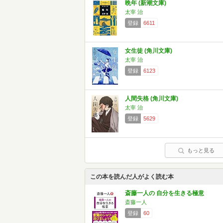
晩年 (新潮文庫)
太宰 治
登録
6611
女生徒 (角川文庫)
太宰 治
登録
6123
人間失格 (角川文庫)
太宰 治
登録
5629
もっと見る
この本を読んだ人がよく読む本
斎藤一人の 自分を生きる極意
斎藤一人
登録
60