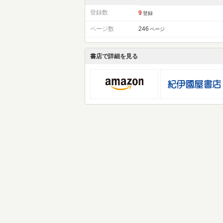
登録数
9
登録
ページ数
246
ページ
書店で詳細を見る