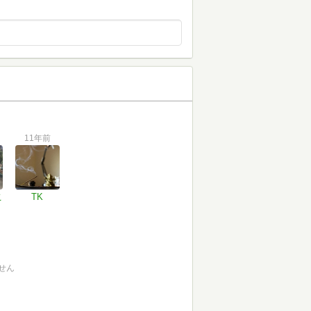
11年前
こ
TK
せん