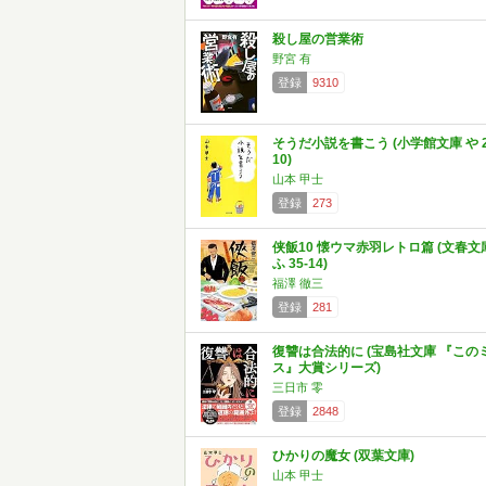
殺し屋の営業術
野宮 有
登録
9310
そうだ小説を書こう (小学館文庫 や 2
10)
山本 甲士
登録
273
侠飯10 懐ウマ赤羽レトロ篇 (文春文
ふ 35-14)
福澤 徹三
登録
281
復讐は合法的に (宝島社文庫 『この
ス』大賞シリーズ)
三日市 零
登録
2848
ひかりの魔女 (双葉文庫)
山本 甲士