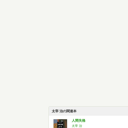
太宰 治の関連本
人間失格
太宰 治