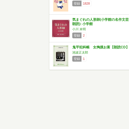
登録
1828
気まぐれの人形師(小学館の名作文芸
朗読): 小学館
小川 未明
登録
2
鬼平犯科帳 女掏摸お富【朗読CD
池波正太郎
登録
1