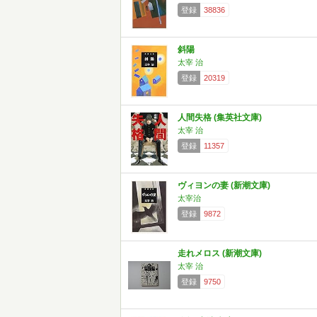
登録
38836
斜陽
太宰 治
登録
20319
人間失格 (集英社文庫)
太宰 治
登録
11357
ヴィヨンの妻 (新潮文庫)
太宰治
登録
9872
走れメロス (新潮文庫)
太宰 治
登録
9750