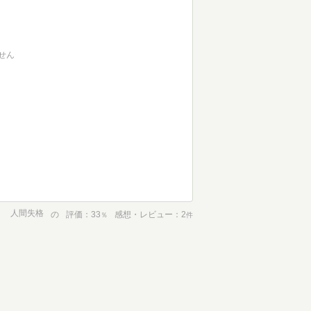
せん
人間失格
の
評価
33
感想・レビュー
2
％
件