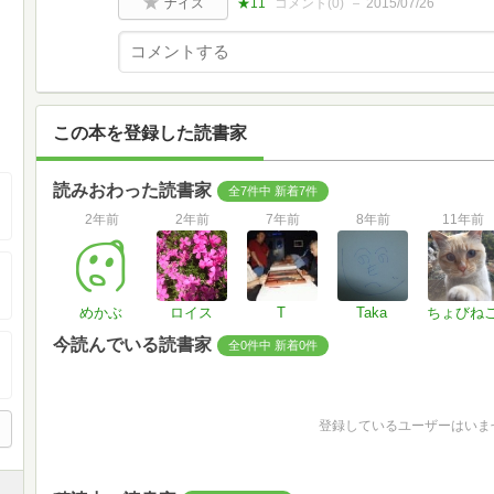
ナイス
★11
コメント(
0
)
2015/07/26
この本を登録した読書家
読みおわった読書家
全7件中 新着7件
2年前
2年前
7年前
8年前
11年前
めかぶ
ロイス
T
Taka
ちょびね
今読んでいる読書家
全0件中 新着0件
登録しているユーザーはいま