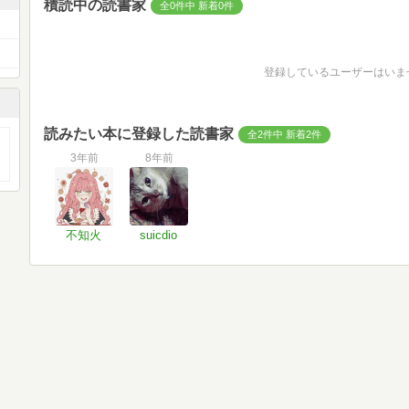
積読中の読書家
全0件中 新着0件
登録しているユーザーはいま
読みたい本に登録した読書家
全2件中 新着2件
3年前
8年前
不知火
suicdio