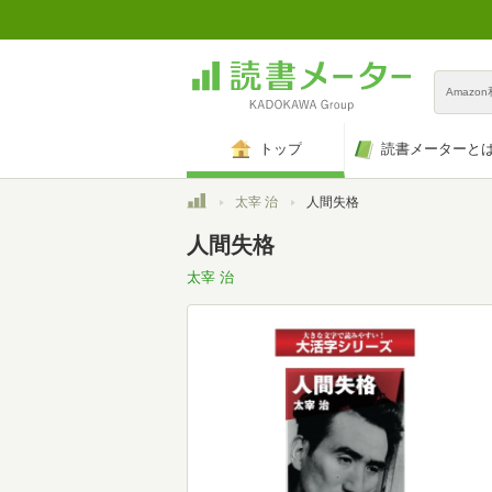
Amazo
トップ
読書メーターと
トップ
太宰 治
人間失格
人間失格
太宰 治