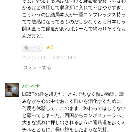
ら別に否定する気はないけど嫌悪感を持つのはわ
かるけど弾圧して収容所に入れて～はやりすぎ。
こういうのは結局本人が一番コンプレックス持っ
てて敏感になってるものだし少なくとも日本じゃ
開き直って節度があればふーんで終わりそうなも
んだけど。
★2
ナイス
コメント(0)
2021/11/05
バーベナ
LGBTの枠を超えた、とんでもなく熱い物語。読
みながら心の中でおこる闘いを消化するために、
何度も休憩して。このまま、終わってほしくない
と願ってしまった。四国からコンポステーラへ、
大きな流れに押し出されるように遍路道を歩くミ
チルとともに、長い旅をしたような気持。