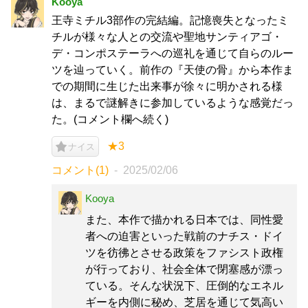
Kooya
王寺ミチル3部作の完結編。記憶喪失となったミ
チルが様々な人との交流や聖地サンティアゴ・
デ・コンポステーラへの巡礼を通じて自らのルー
ツを辿っていく。前作の『天使の骨』から本作ま
での期間に生じた出来事が徐々に明かされる様
は、まるで謎解きに参加しているような感覚だっ
た。(コメント欄へ続く)
★3
ナイス
コメント(1)
2025/02/06
Kooya
また、本作で描かれる日本では、同性愛
者への迫害といった戦前のナチス・ドイ
ツを彷彿とさせる政策をファシスト政権
が行っており、社会全体で閉塞感が漂っ
ている。そんな状況下、圧倒的なエネル
ギーを内側に秘め、芝居を通じて気高い