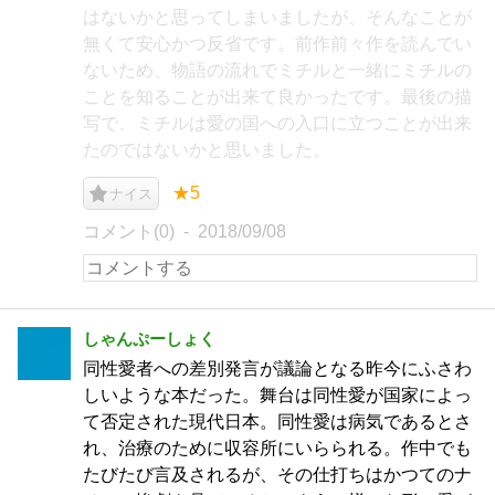
はないかと思ってしまいましたが、そんなことが
無くて安心かつ反省です。前作前々作を読んでい
ないため、物語の流れでミチルと一緒にミチルの
ことを知ることが出来て良かったです。最後の描
写で、ミチルは愛の国への入口に立つことが出来
たのではないかと思いました。
★5
ナイス
コメント(0)
2018/09/08
しゃんぷーしょく
同性愛者への差別発言が議論となる昨今にふさわ
しいような本だった。舞台は同性愛が国家によっ
て否定された現代日本。同性愛は病気であるとさ
れ、治療のために収容所にいらられる。作中でも
たびたび言及されるが、その仕打ちはかつてのナ