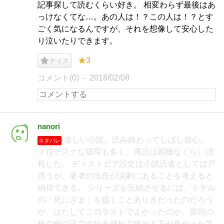
記事探して読むくらい好き。 相変わらず最後はあ
っけなくてな…。あの人は！？この人は！？とす
ごく気になるんですが、それを想像して安心した
り泣いたりできます。
★3
ナイス
コメント(0)
2018/02/08
nanori
激しい小説。読み終わってしばし放心。
ネタバレ
グロテスクな描写も多く、再読は困難なくらい消
耗した。 ディストピア設定は小説読者としては戸
惑うが、著者の出自が演劇にあることを考えると
納得できる。 シリーズを完結させるには、ミチル
の「死にざま」を描くことありきだったのだろう
が、はたしてこのラストでよかったのか。冒頭の
桜の樹の下での行き倒れで終わる方が良かった気