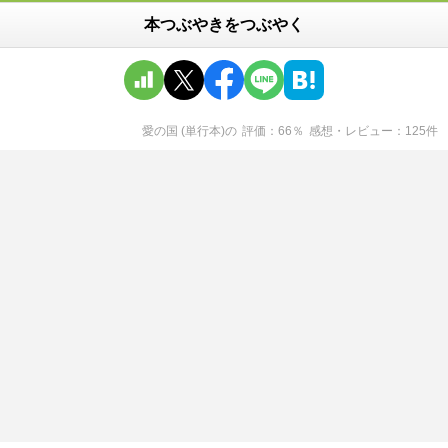
本つぶやきをつぶやく
愛の国 (単行本)
の
評価
66
％
感想・レビュー
125
件