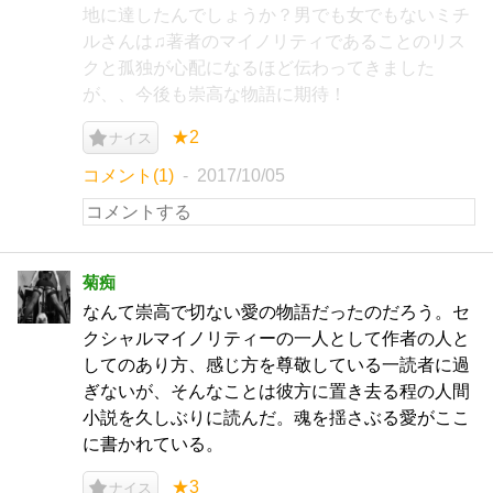
地に達したんでしょうか？男でも女でもないミチ
ルさんは♫著者のマイノリティであることのリス
クと孤独が心配になるほど伝わってきました
が、、今後も崇高な物語に期待！
★2
ナイス
コメント(1)
2017/10/05
菊痴
なんて崇高で切ない愛の物語だったのだろう。セ
クシャルマイノリティーの一人として作者の人と
してのあり方、感じ方を尊敬している一読者に過
ぎないが、そんなことは彼方に置き去る程の人間
小説を久しぶりに読んだ。魂を揺さぶる愛がここ
に書かれている。
★3
ナイス