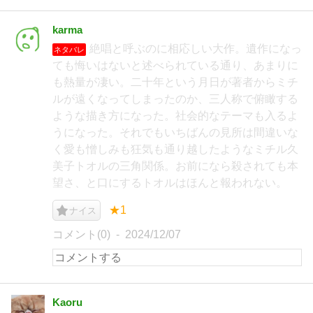
karma
絶唱と呼ぶのに相応しい大作。遺作になっ
ネタバレ
ても悔いはないと述べられている通り、あまりに
も熱量が凄い。二十年という月日が著者からミチ
ルが遠くなってしまったのか、三人称で俯瞰する
ような描き方になった。社会的なテーマも入るよ
うになった。それでもいちばんの見所は間違いな
く愛も憎しみも狂気も通り越したようなミチル久
美子トオルの三角関係。お前になら殺されても本
望さ、と口にするトオルはほんと報われない。
★1
ナイス
コメント(0)
2024/12/07
Kaoru