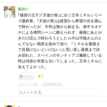
あおい
｢猫背の王子｣｢天使の骨｣に次ぐ王寺ミチルシリー
ズ最終巻。｢天使の骨｣は絶望から希望の光を掴ん
で終わったが、今作は無から始まる。途中ネオナ
チによる拷問シーンに耐えられず、最後にあとが
きだけ読んで終わろうとしたら中山可穂さんのと
んでもない熱意を改めて知り、｢ミチルを最後ま
で見届けないといけない｣と思い直し最後まで読
み切れた。スペインのサンティアゴ遍路している
時は何故か何度も泣いてしまった。王寺ミチルに
会えてよかった。
★2
ナイス
コメント(0)
2025/06/13