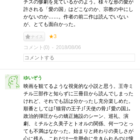
チスの惨劇を見ているかのよう。様々な形の愛が
許される「愛の国」はどこなのか、宗教の中にし
かないのか……。作者の前二作は読んでいない
が、とても面白かった。
★3
ナイス
コメント(0)
2018/08/06
ゆいぞう
映画を観てるような視覚的な小説と思う。王寺ミ
チル三部作と知らずに三冊目から読んでしまった
けれど、それでも話は分かったし充分楽しめた。
順番としては｢猫背の王子｣｢天使の骨｣｢愛の国｣。
政治的弾圧からの矯正施設のシーン、巡礼、演
劇、ミチルと久美子とトオルの関係、何一つとっ
ても不満はなかった。始まりと終わりの美しさが
心に残る。これだけ一生懸命に生きられるのは憧