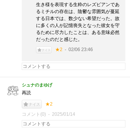
生き様を表現する生粋のレズビアンであ
るミチルの存在は、陰鬱な雰囲気が蔓延
する日本では、数少ない希望だった。故
に多くの人が記憶喪失となった彼女を守
るために尽力したことは、ある意味必然
だったのだと感じた。
★2
02/06 23:46
ナイス
シュナのまゆげ
再読
★2
ナイス
コメント(0)
2025/01/14