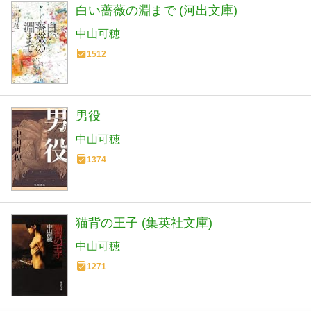
白い薔薇の淵まで (河出文庫)
中山可穂
1512
男役
中山可穂
1374
猫背の王子 (集英社文庫)
中山可穂
1271