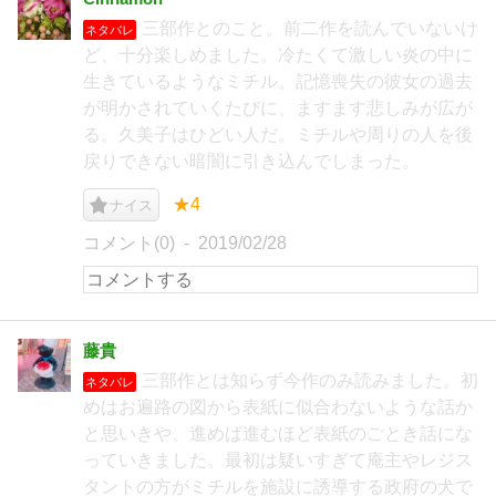
三部作とのこと。前二作を読んでいないけ
ネタバレ
ど、十分楽しめました。冷たくて激しい炎の中に
生きているようなミチル。記憶喪失の彼女の過去
が明かされていくたびに、ますます悲しみが広が
る。久美子はひどい人だ。ミチルや周りの人を後
戻りできない暗闇に引き込んでしまった。
★4
ナイス
コメント(0)
2019/02/28
藤貴
三部作とは知らず今作のみ読みました。初
ネタバレ
めはお遍路の図から表紙に似合わないような話か
と思いきや、進めば進むほど表紙のごとき話にな
っていきました。最初は疑いすぎて庵主やレジス
タントの方がミチルを施設に誘導する政府の犬で