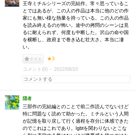
王寺ミチルシリーズの完結作。常々思っているこ
とではあるが、この人の作品は本当に他のどの作
家にも無い様な熱量を持っている。この人の作品
を読み終えるのが怖い。途中の拷問のシーンは見
るに耐えられず、何度も中断した。沢山の命や国
を横断し、政府まで巻き込む壮大さ。本当に凄
い。
★3
ナイス
コメント(0)
2022/08/10
隠者
三部作の完結編とのことで前二作読んでないけど
特に問題なく読めて助かった。ミチルという人間
が記憶を取り戻して行く過程を存分に体感できた
のでこれはこれであり。lgbtを関わりないとこな