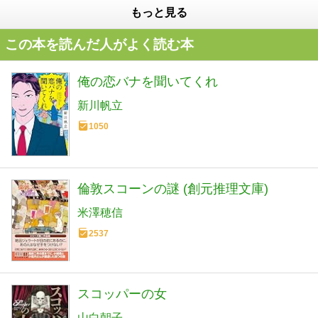
もっと見る
この本を読んだ人がよく読む本
俺の恋バナを聞いてくれ
新川帆立
1050
倫敦スコーンの謎 (創元推理文庫)
米澤穂信
2537
スコッパーの女
山白朝子