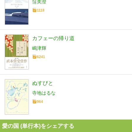
窪美澄
1118
カフェーの帰り道
嶋津輝
6241
ぬすびと
寺地はるな
964
愛の国 (単行本)をシェアする