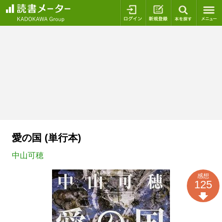
ログイン
新規登録
本を探
愛の国 (単行本)
中山可穂
感想
125