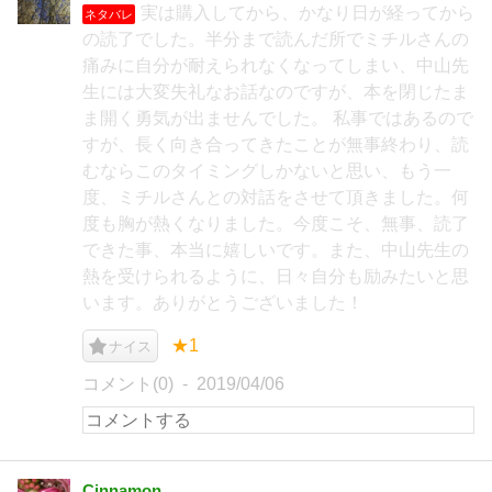
実は購入してから、かなり日が経ってから
ネタバレ
の読了でした。半分まで読んだ所でミチルさんの
痛みに自分が耐えられなくなってしまい、中山先
生には大変失礼なお話なのですが、本を閉じたま
ま開く勇気が出ませんでした。 私事ではあるので
すが、長く向き合ってきたことが無事終わり、読
むならこのタイミングしかないと思い、もう一
度、ミチルさんとの対話をさせて頂きました。何
度も胸が熱くなりました。今度こそ、無事、読了
できた事、本当に嬉しいです。また、中山先生の
熱を受けられるように、日々自分も励みたいと思
います。ありがとうございました！
★1
ナイス
コメント(0)
2019/04/06
Cinnamon