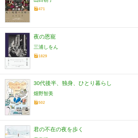
471
夜の恩寵
三浦しをん
1829
30代後半、独身、ひとり暮らし
畑野智美
502
君の不在の夜を歩く