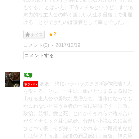
もする。 とはいえ、王寺ミチルというどこまでも
魅力的な主人公の熱く激しい人生を最後まで見届
けることができたのは読者として幸せでした。
★2
ナイス
コメント(0)
2017/12/19
風雅
ああ、終始ハラハラのまま3部作完結！人
ネタバレ
を愛することに、一生涯、命ひとつまるまる投げ
出せる主人公や勇敢な尼僧たち。遺作になっても
かまわないと言う著者の一言に納得です！宗教、
政治、芸術、愛と死、とにかくそれらの絡み合い
がダイナミック且つ絶妙。分厚い小説なのに言葉
ひとつで根こそぎ持っていかれるこの魔術的な感
じは何？！毎度、読後の満足感は宇宙級。神の境