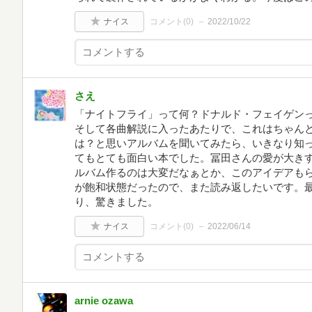
ナイス
コメント(
0
)
2022/10/22
さえ
「ナイトフライ」って何？ドナルド・フェイゲン
そして各曲解説に入ったあたりで、これはちゃん
は？と思いアルバムを聞いてみたら、いきなり知
てもとても面白い本でした。冨田さんの愛が大き
ルバム作るのは大変だなぁとか、このアイデアも
が飽和状態だったので、また読み返したいです。
り、驚きました。
ナイス
コメント(
0
)
2022/06/14
arnie ozawa