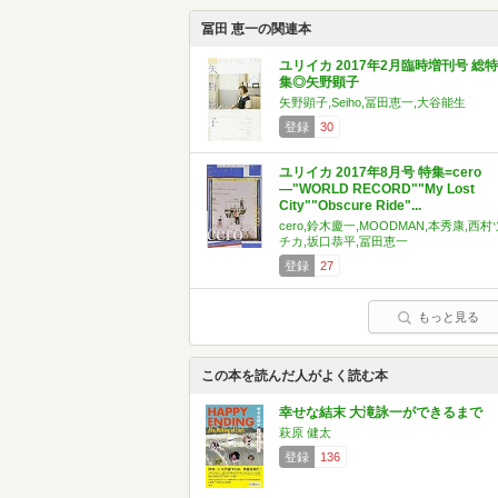
冨田 恵一の関連本
ユリイカ 2017年2月臨時増刊号 総特
集◎矢野顕子
矢野顕子,Seiho,冨田恵一,大谷能生
登録
30
ユリイカ 2017年8月号 特集=cero
―"WORLD RECORD""My Lost
City""Obscure Ride"...
cero,鈴木慶一,MOODMAN,本秀康,西村
チカ,坂口恭平,冨田恵一
登録
27
もっと見る
この本を読んだ人がよく読む本
幸せな結末 大滝詠一ができるまで
萩原 健太
登録
136