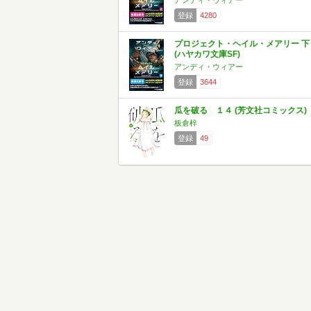
アンディ・ウィアー
登録
4280
プロジェクト・ヘイル・メアリー 下
(ハヤカワ文庫SF)
アンディ・ウィアー
登録
3644
瓜を破る １４ (芳文社コミックス)
板倉梓
登録
49