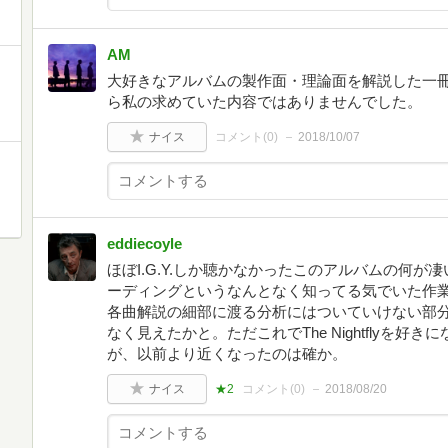
AM
大好きなアルバムの製作面・理論面を解説した一
ら私の求めていた内容ではありませんでした。
ナイス
コメント(
0
)
2018/10/07
eddiecoyle
ほぼI.G.Y.しか聴かなかったこのアルバムの何
ーディングというなんとなく知ってる気でいた作
各曲解説の細部に渡る分析にはついていけない部
なく見えたかと。ただこれでThe Nightflyを
が、以前より近くなったのは確か。
ナイス
★2
コメント(
0
)
2018/08/20