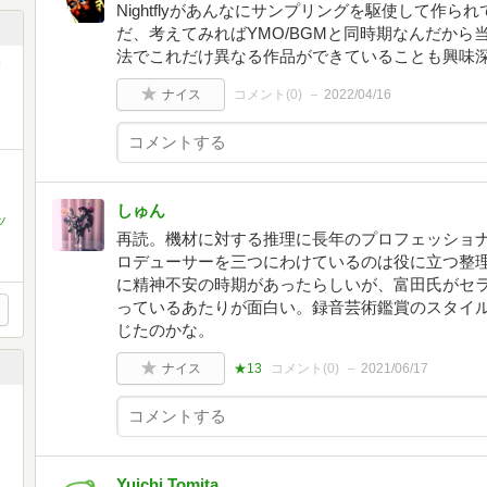
Nightflyがあんなにサンプリングを駆使して作
だ、考えてみればYMO/BGMと同時期なんだか
法でこれだけ異なる作品ができていることも興味
ナイス
コメント(
0
)
2022/04/16
しゅん
ツ
再読。機材に対する推理に長年のプロフェッショ
ロデューサーを三つにわけているのは役に立つ整
に精神不安の時期があったらしいが、富田氏がセ
っているあたりが面白い。録音芸術鑑賞のスタイ
じたのかな。
ナイス
★13
コメント(
0
)
2021/06/17
Yuichi Tomita