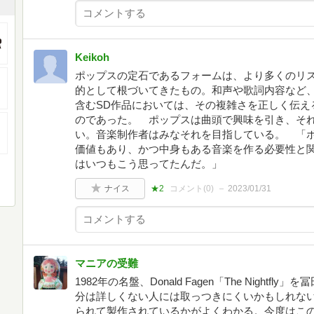
Keikoh
ポップスの定石であるフォームは、より多くのリ
的として根づいてきたもの。和声や歌詞内容など
含むSD作品においては、その複雑さを正しく伝え
のであった。 ポップスは曲頭で興味を引き、そ
い。音楽制作者はみなそれを目指している。 「
価値もあり、かつ中身もある音楽を作る必要性と
はいつもこう思ってたんだ。」
ナイス
★2
コメント(
0
)
2023/01/31
マニアの受難
1982年の名盤、Donald Fagen「The Night
分は詳しくない人には取っつきにくいかもしれな
られて製作されているかがよくわかる。今度はこ