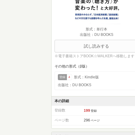
形式：単行本
出版社：DU BOOKS
試し読みする
※電子書籍ストアBOOK☆WALKERへ移動します
その他の形式（β版）
形式：Kindle版
登録
4
出版社：DU BOOKS
本の詳細
登録数
199
登録
ページ数
296
ページ