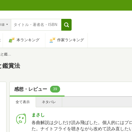
n和書
は
本ランキング
作家ランキング
鑑賞法
と鑑賞法
感想・レビュー
39
全て表示
ネタバレ
まさし
各曲解説は少しだけ読み飛ばした。個人的にはプ
た。ナイトフライを聴きながら改めて読み直した