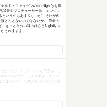
・フェイゲンのthe Nightflyを徹
代背景やプロデューサー論、エンジニ
するというのもあまりないが、それが名
ほとんどないのではないか。 筆者の
きっと自分の耳の鈍さとNightflyっ
付かされますよ。
く知らなかったので、ブルースを下敷きにし
bye Lookのコーラスがギターのメロ
した手法であるという指摘があるべきだと感