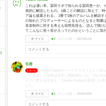
」
これは凄い本。冨田ラボで知られる冨田恵一が、ドナルド
書
底的に解説したもの。1曲ごとの解説に加えて、時
ア論も披露される。 1冊で1枚のアルバムを解説
の知れたプロデューサーによるものとなると類書は
音楽制作に対する考えも垣間見得る。 読んで聴けば、
てこんなに色々音が入ってたのかということに気
ナイス
★4
コメント(
0
)
2021/01/19
)
引用
Donald Fagenのパーソナリティをよ
ネタバレ
ているという説明は非常に興味深かった。The Good
ディに変わる手法も、Charley Pattonが多用
じた。
ナイス
★2
コメント(
0
)
2018/10/16