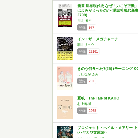
新書 世界現代史 なぜ「力こそ正義
はよみがえったのか (講談社現代新
2798)
川北 省吾
登録
977
イン・ザ・メガチャーチ
朝井リョウ
登録
22161
きのう何食べた?(25) (モーニング KC
よしなが ふみ
登録
797
夏帆 The Tale of KAHO
村上春樹
登録
2968
プロジェクト・ヘイル・メアリー 上
(ハヤカワ文庫SF)