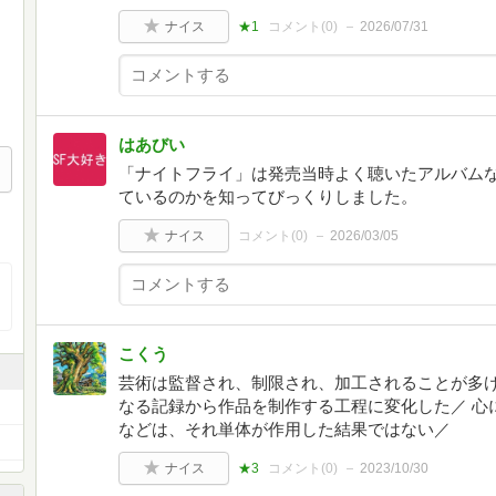
ナイス
★1
コメント(
0
)
2026/07/31
はあびい
「ナイトフライ」は発売当時よく聴いたアルバムな
ているのかを知ってびっくりしました。
ナイス
コメント(
0
)
2026/03/05
こくう
芸術は監督され、制限され、加工されることが多け
なる記録から作品を制作する工程に変化した／ 心
などは、それ単体が作用した結果ではない／
ナイス
★3
コメント(
0
)
2023/10/30