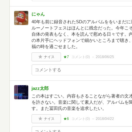
にゃん
40年も前に録音されたSDのアルバムををいまだ
ルーノートフェスはほんとに残念だった。今年こ
自体の発表もなく、本を読んで慰める日々です。
の本片手にヘッドフォンで細かいところまで聴き
福の時を過ごせました。
ナイス
★7
コメント(
0
)
2018/06/25
jazz太郎
この本はすごい。内容もさることながら著者の文
を許さない。音楽に関して素人だが、アルバムを
す。また冨田氏の音楽を追求したい。
ナイス
★6
コメント(
0
)
2018/04/22