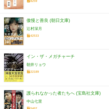
8259
傲慢と善良 (朝日文庫)
辻村深月
42533
イン・ザ・メガチャーチ
朝井リョウ
22189
護られなかった者たちへ (宝島社文庫)
中山七里
5407