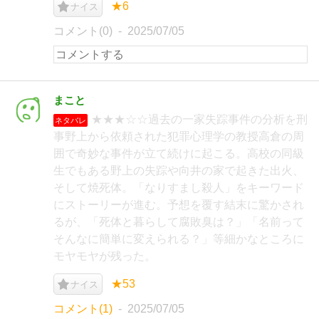
★6
ナイス
コメント(0)
2025/07/05
まこと
★★★☆☆過去の一家失踪事件の分析を刑
ネタバレ
事野上から依頼された犯罪心理学の教授高倉の周
囲で奇妙な事件が立て続けに起こる。高校の同級
生でもある野上の失踪や向井の家で起きた出火、
そして焼死体。「なりすまし殺人」をキーワード
にストーリーが進む。予想を覆す結末に驚かされ
るが、「死体と暮らして腐敗臭は？」「名前って
そんなに簡単に変えられる？」等細かなところに
モヤモヤが残った。
★53
ナイス
コメント(1)
2025/07/05