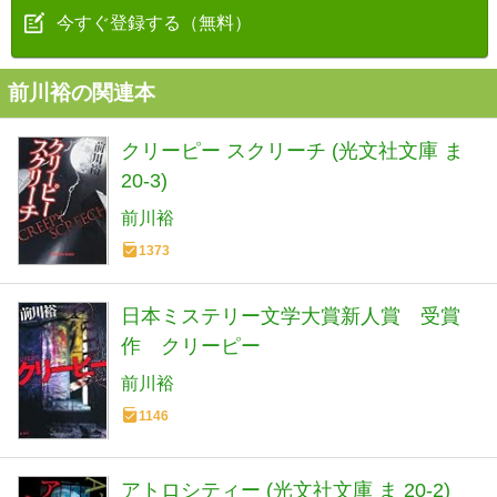
今すぐ登録する（無料）
前川裕の関連本
クリーピー スクリーチ (光文社文庫 ま
20-3)
前川裕
1373
日本ミステリー文学大賞新人賞 受賞
作 クリーピー
前川裕
1146
アトロシティー (光文社文庫 ま 20-2)