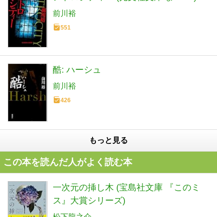
前川裕
551
酷: ハーシュ
前川裕
426
もっと見る
この本を読んだ人がよく読む本
一次元の挿し木 (宝島社文庫 『このミ
ス』大賞シリーズ)
松下龍之介