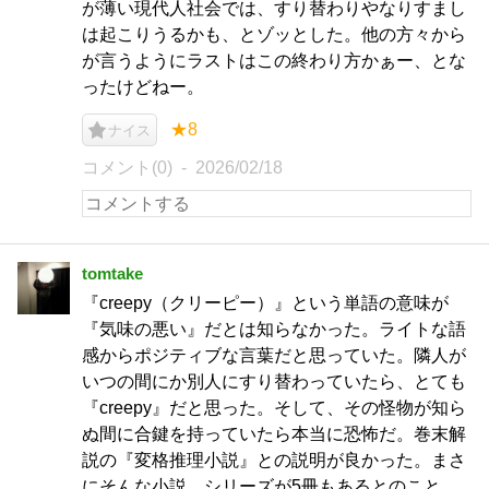
が薄い現代人社会では、すり替わりやなりすまし
は起こりうるかも、とゾッとした。他の方々から
が言うようにラストはこの終わり方かぁー、とな
ったけどねー。
★8
ナイス
コメント(0)
2026/02/18
tomtake
『creepy（クリーピー）』という単語の意味が
『気味の悪い』だとは知らなかった。ライトな語
感からポジティブな言葉だと思っていた。隣人が
いつの間にか別人にすり替わっていたら、とても
『creepy』だと思った。そして、その怪物が知ら
ぬ間に合鍵を持っていたら本当に恐怖だ。巻末解
説の『変格推理小説』との説明が良かった。まさ
にそんな小説。シリーズが5冊もあるとのこと。