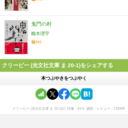
鬼門の村
櫛木理宇
962
クリーピー (光文社文庫 ま 20-1)をシェアする
本つぶやきをつぶやく
クリーピー (光文社文庫 ま 20-1)
の
評価
63
％
感想・レビュー
1358
件