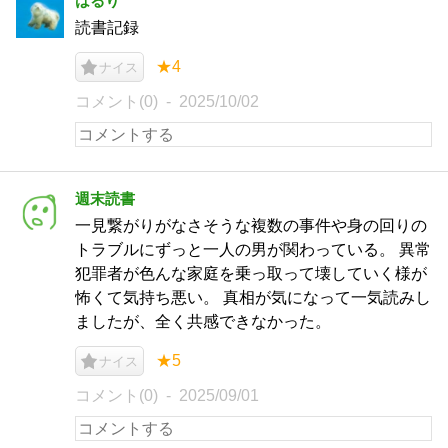
はるり
読書記録
★4
ナイス
コメント(0)
2025/10/02
週末読書
一見繋がりがなさそうな複数の事件や身の回りの
トラブルにずっと一人の男が関わっている。 異常
犯罪者が色んな家庭を乗っ取って壊していく様が
怖くて気持ち悪い。 真相が気になって一気読みし
ましたが、全く共感できなかった。
★5
ナイス
コメント(0)
2025/09/01