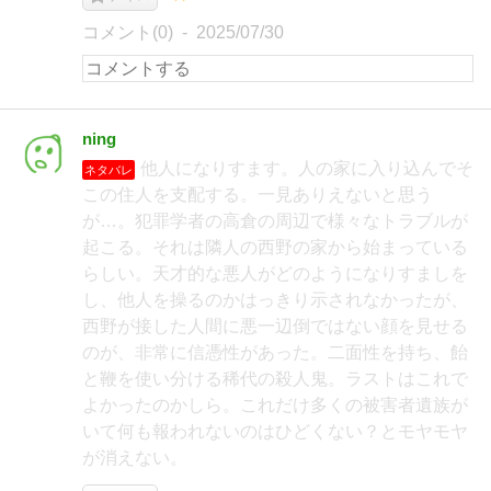
コメント(0)
2025/07/30
ning
他人になりすます。人の家に入り込んでそ
ネタバレ
この住人を支配する。一見ありえないと思う
が…。犯罪学者の高倉の周辺で様々なトラブルが
起こる。それは隣人の西野の家から始まっている
らしい。天才的な悪人がどのようになりすましを
し、他人を操るのかはっきり示されなかったが、
西野が接した人間に悪一辺倒ではない顔を見せる
のが、非常に信憑性があった。二面性を持ち、飴
と鞭を使い分ける稀代の殺人鬼。ラストはこれで
よかったのかしら。これだけ多くの被害者遺族が
いて何も報われないのはひどくない？とモヤモヤ
が消えない。