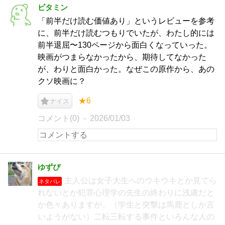
ビタミン
「前半だけ読む価値あり」というレビューを参考
に、前半だけ読むつもりでいたが、わたし的には
前半退屈〜130ページから面白くなっていった。
映画がつまらなかったから、期待してなかった
が、わりと面白かった。なぜこの原作から、あの
クソ映画に？
★6
ナイス
コメント(0)
2026/01/03
ゆずぴ
主人公は女子大生へのウキウキとか見てら
ネタバレ
れないとか犯罪心理学の先生の終わりに浅慮だと
か色々ありますが。（学生と突撃は馬鹿としか言
いようがない）二転三転する事件といろんな人の