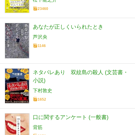
23460
あなたが正しくいられたとき
芦沢央
1146
ネタバレあり 双紋島の殺人 (文芸書・
小説)
下村敦史
1652
口に関するアンケート (一般書)
背筋