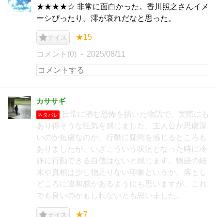
★★★★‪☆ 非常に面白かった。香川照之さんイメ
ーシぴったり。澪が哀れだなと思った。
★15
ナイス
コメント(0)
2025/08/11
カササギ
日常に潜む恐怖を描いた物語で、実際にも
ネタバレ
あり得そうな狂気を感じました。主人公が思慮深
いのか短慮なのか、行動に疑問を感じるところも
ありましたが、いざこういう状況となった時に冷
静に行動できる自信はないと感じます。物語の結
末や真相は少し物足りない印象というか、落とし
どころに違和感があるようにも思いますが、これ
でも良いのかもしれないとも思いました。
★7
ナイス