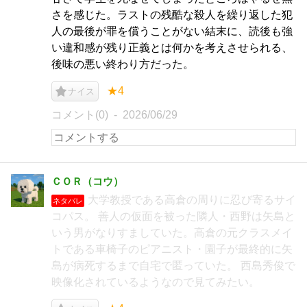
さを感じた。ラストの残酷な殺人を繰り返した犯
人の最後が罪を償うことがない結末に、読後も強
い違和感が残り正義とは何かを考えさせられる、
後味の悪い終わり方だった。
★4
ナイス
コメント(0)
2026/06/29
ＣＯＲ（コウ）
大学教授である高倉の周りに忍び寄るサイ
ネタバレ
コパス。 善人の仮面を被った隣人・西野は矢島と
いう男がなりすましていた。高倉の元クラスメイ
トである車椅子のピアニスト・園子が最終的に矢
島が病死するまで自宅で匿っていた。 西島秀俊で
映像化されているようなので見てみたい。