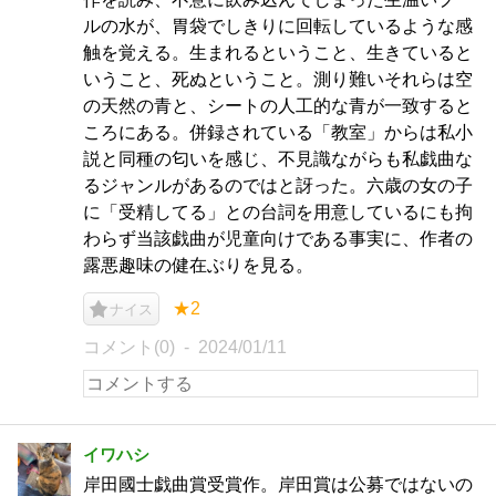
ルの水が、胃袋でしきりに回転しているような感
触を覚える。生まれるということ、生きていると
いうこと、死ぬということ。測り難いそれらは空
の天然の青と、シートの人工的な青が一致すると
ころにある。併録されている「教室」からは私小
説と同種の匂いを感じ、不見識ながらも私戯曲な
るジャンルがあるのではと訝った。六歳の女の子
に「受精してる」との台詞を用意しているにも拘
わらず当該戯曲が児童向けである事実に、作者の
露悪趣味の健在ぶりを見る。
★2
ナイス
コメント(0)
2024/01/11
イワハシ
岸田國士戯曲賞受賞作。岸田賞は公募ではないの