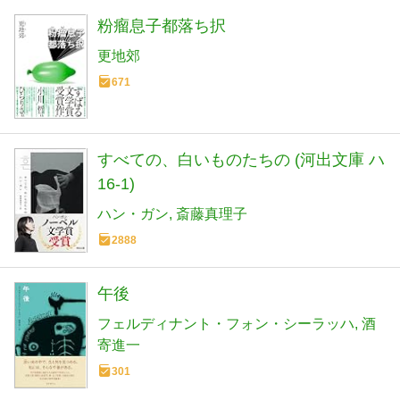
粉瘤息子都落ち択
更地郊
671
すべての、白いものたちの (河出文庫 ハ
16-1)
ハン・ガン
斎藤真理子
2888
午後
フェルディナント・フォン・シーラッハ
酒
寄進一
301