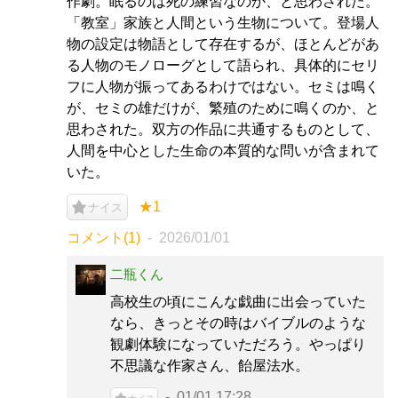
作劇。眠るのは死の練習なのか、と思わされた。
「教室」家族と人間という生物について。登場人
物の設定は物語として存在するが、ほとんどがあ
る人物のモノローグとして語られ、具体的にセリ
フに人物が振ってあるわけではない。セミは鳴く
が、セミの雄だけが、繁殖のために鳴くのか、と
思わされた。双方の作品に共通するものとして、
人間を中心とした生命の本質的な問いが含まれて
いた。
★1
ナイス
コメント(1)
2026/01/01
二瓶くん
高校生の頃にこんな戯曲に出会っていた
なら、きっとその時はバイブルのような
観劇体験になっていただろう。やっぱり
不思議な作家さん、飴屋法水。
01/01 17:28