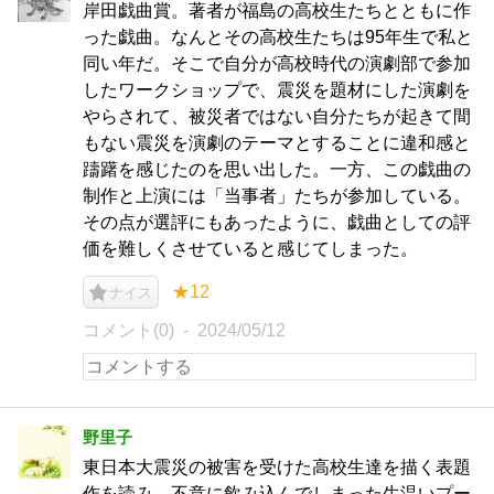
岸田戯曲賞。著者が福島の高校生たちとともに作
った戯曲。なんとその高校生たちは95年生で私と
同い年だ。そこで自分が高校時代の演劇部で参加
したワークショップで、震災を題材にした演劇を
やらされて、被災者ではない自分たちが起きて間
もない震災を演劇のテーマとすることに違和感と
躊躇を感じたのを思い出した。一方、この戯曲の
制作と上演には「当事者」たちが参加している。
その点が選評にもあったように、戯曲としての評
価を難しくさせていると感じてしまった。
★12
ナイス
コメント(0)
2024/05/12
野里子
東日本大震災の被害を受けた高校生達を描く表題
作を読み、不意に飲み込んでしまった生温いプー