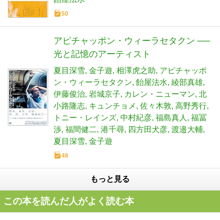
50
アピチャッポン・ウィーラセタクン ──
光と記憶のアーティスト
夏目深雪
金子遊
相澤虎之助
アピチャッポ
ン・ウィーラセタクン
飴屋法水
綾部真雄
伊藤俊治
岩城京子
カレン・ニューマン
北
小路隆志
キュンチョメ
佐々木敦
高野秀行
トニー・レインズ
中村紀彦
福島真人
福冨
渉
福間健二
港千尋
四方田犬彦
渡邉大輔
夏目深雪
金子遊
48
もっと見る
この本を読んだ人がよく読む本