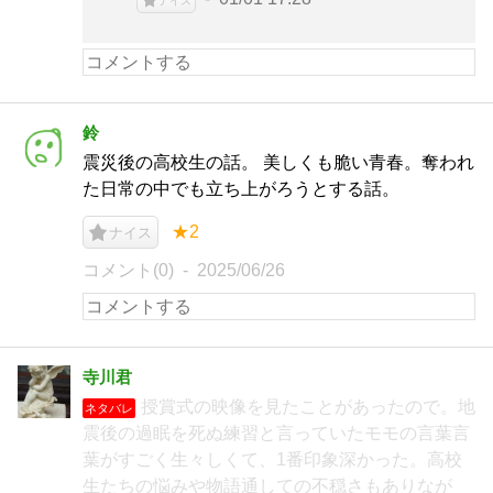
ナイス
鈴
震災後の高校生の話。 美しくも脆い青春。奪われ
た日常の中でも立ち上がろうとする話。
★2
ナイス
コメント(0)
2025/06/26
寺川君
授賞式の映像を見たことがあったので。地
ネタバレ
震後の過眠を死ぬ練習と言っていたモモの言葉言
葉がすごく生々しくて、1番印象深かった。高校
生たちの悩みや物語通しての不穏さもありなが