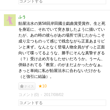
ふう
飴屋法水の第58回岸田國士戯曲賞受賞作。生と死
を身近に、それでいて突き放したように描いてい
たが、あの時の彼らがあの場所で演じたからこそ
成り立つものって感じで残念ながら正直あまりピ
ンと来ず。なんとなく登場人物全員がずっと正面
向いて喋ってるような、勝手にそんな真摯すぎる
（？）受け止め方をしたせいだろうか。うーん、
併録されてる「教室」のがまだよかったかなぁ。
きっと単純に私が飴屋法水に合わないだけかも
（と強引に結論）。
★10
ナイス
コメント(0)
2017/08/02