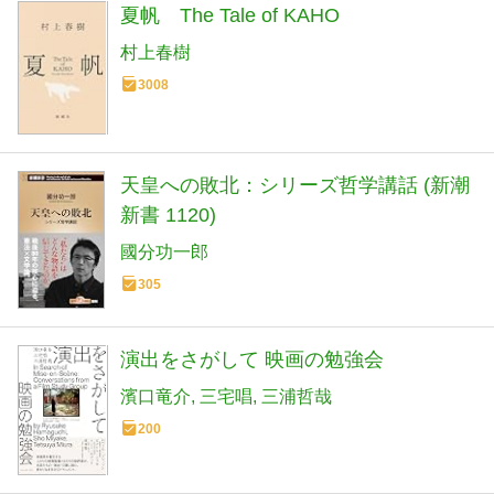
夏帆 The Tale of KAHO
村上春樹
3008
天皇への敗北：シリーズ哲学講話 (新潮
新書 1120)
國分功一郎
305
演出をさがして 映画の勉強会
濱口竜介
三宅唱
三浦哲哉
200