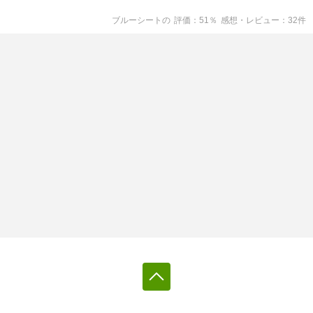
ブルーシート
の
評価
51
％
感想・レビュー
32
件