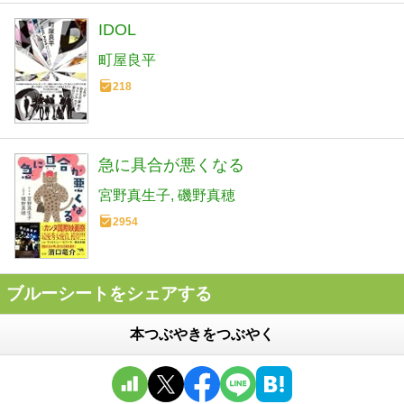
IDOL
町屋良平
218
急に具合が悪くなる
宮野真生子
磯野真穂
2954
ブルーシートをシェアする
本つぶやきをつぶやく