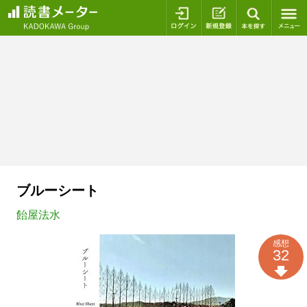
ログイン
新規登録
本を探
ブルーシート
飴屋法水
感想
32