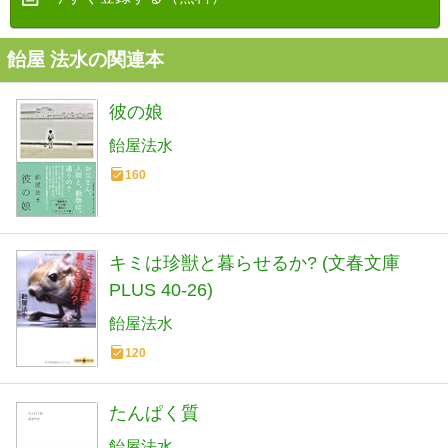
飴屋 法水の関連本
彼の娘
飴屋法水
160
キミは珍獣と暮らせるか? (文春文庫
PLUS 40-26)
飴屋法水
120
たんぱく質
飴屋法水