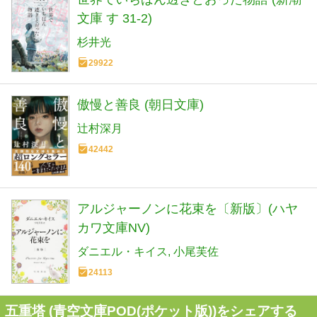
文庫 す 31-2)
杉井光
29922
傲慢と善良 (朝日文庫)
辻村深月
42442
アルジャーノンに花束を〔新版〕(ハヤ
カワ文庫NV)
ダニエル・キイス
小尾芙佐
24113
五重塔 (青空文庫POD(ポケット版))をシェアする