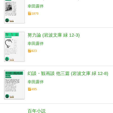
幸田露伴
1870
努力論 (岩波文庫 緑 12-3)
幸田露伴
823
幻談・観画談 他三篇 (岩波文庫 緑 12-8)
幸田露伴
495
百年小説