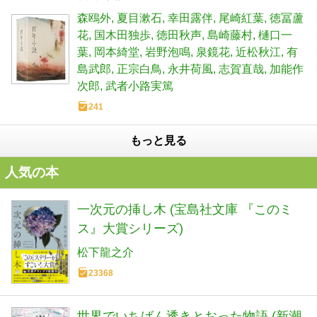
森鴎外
夏目漱石
幸田露伴
尾崎紅葉
徳冨蘆
花
国木田独歩
徳田秋声
島崎藤村
樋口一
葉
岡本綺堂
岩野泡鳴
泉鏡花
近松秋江
有
島武郎
正宗白鳥
永井荷風
志賀直哉
加能作
次郎
武者小路実篤
241
もっと見る
人気の本
一次元の挿し木 (宝島社文庫 『このミ
ス』大賞シリーズ)
松下龍之介
23368
世界でいちばん透きとおった物語 (新潮