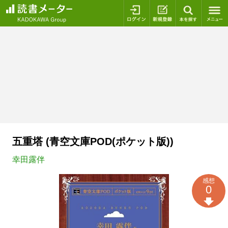
ログイン
新規登録
本を探
五重塔 (青空文庫POD(ポケット版))
幸田露伴
感想
0