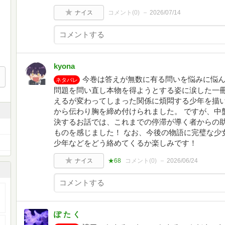
ナイス
コメント(
0
)
2026/07/14
kyona
今巻は答えが無数に有る問いを悩みに悩
ネタバレ
問題を問い直し本物を得ようとする姿に涙した一冊
えるが変わってしまった関係に煩悶する少年を描
から伝わり胸を締め付けられました。 ですが、中
決するお話では、これまでの停滞が導く者からの
ものを感じました！ なお、今後の物語に完璧な少
少年などをどう絡めてくるか楽しみです！
ナイス
★68
コメント(
0
)
2026/06/24
ぽ た く