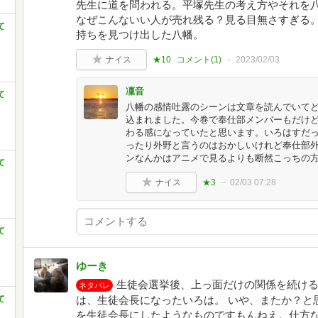
先生に道を問われる。平塚先生の考え方やそれを
なぜこんないい人が売れ残る？見る目無さすぎる
て
持ちを見つけ出した八幡。
ナイス
★10
コメント(
1
)
2023/02/03
凜音
て
八幡の感情吐露のシーンは文章を読んでいて
込まれました。今巻で奉仕部メンバーもだけ
わる感になっていたと思います。いろはすだ
ったり外野と言うのはおかしいけれど奉仕部
ンなんかはアニメで見るよりも断然こっちの
て
ナイス
★3
02/03 07:28
て
ゆーき
生徒会選挙後、上っ面だけの関係を続ける
ネタバレ
て
は、生徒会長になったいろは。 いや、またか？と
を生徒会長にしたようなものですもんねえ。仕方な