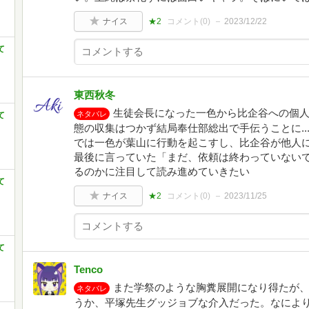
ナイス
★2
コメント(
0
)
2023/12/22
て
東西秋冬
生徒会長になった一色から比企谷への個人
ネタバレ
て
態の収集はつかず結局奉仕部総出で手伝うことに..
では一色が葉山に行動を起こすし、比企谷が他人に
最後に言っていた「まだ、依頼は終わっていないで
るのかに注目して読み進めていきたい
て
ナイス
★2
コメント(
0
)
2023/11/25
て
Tenco
また学祭のような胸糞展開になり得たが
ネタバレ
うか、平塚先生グッジョブな介入だった。なによ