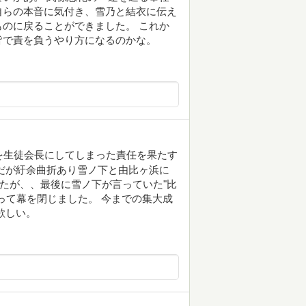
自らの本音に気付き、雪乃と結衣に伝え
のに戻ることができました。 これか
皆で責を負うやり方になるのかな。
を生徒会長にしてしまった責任を果たす
だが紆余曲折あり雪ノ下と由比ヶ浜に
したが、、最後に雪ノ下が言っていた"比
って幕を閉じました。 今までの集大成
欲しい。