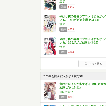
渡 航
登録
5141
やはり俺の青春ラブコメはまちがっ
いる。 (7) (ガガガ文庫 わ 3-11)
渡 航
登録
4653
やはり俺の青春ラブコメはまちがっ
いる。10 (ガガガ文庫 わ 3-16)
渡 航
登録
4044
もっと見る
この本を読んだ人がよく読む本
負けヒロインが多すぎる! (9) (ガガガ
文庫 ガあ 16-11)
雨森 たきび
登録
370