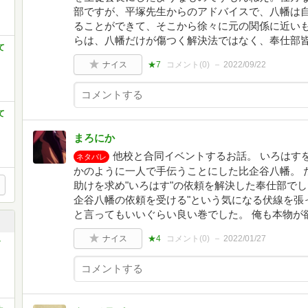
部ですが、平塚先生からのアドバイスで、八幡は
ることができて、そこから徐々に元の関係に近いも
らは、八幡だけが傷つく解決法ではなく、奉仕部
て
ナイス
★7
コメント(
0
)
2022/09/22
て
まろにか
他校と合同イベントするお話。 いろはす
ネタバレ
かのように一人で手伝うことにした比企谷八幡。 
助けを求め"いろはす"の依頼を解決した奉仕部で
企谷八幡の依頼を受ける"という気になる伏線を張
と言ってもいいぐらい良い巻でした。 俺も本物が
ナイス
★4
コメント(
0
)
2022/01/27