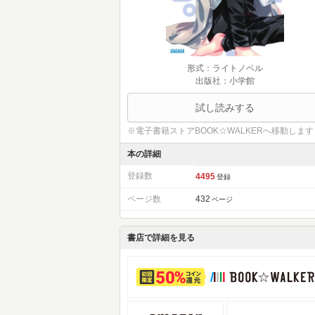
形式：ライトノベル
出版社：小学館
試し読みする
※電子書籍ストアBOOK☆WALKERへ移動します
本の詳細
登録数
4495
登録
ページ数
432
ページ
書店で詳細を見る