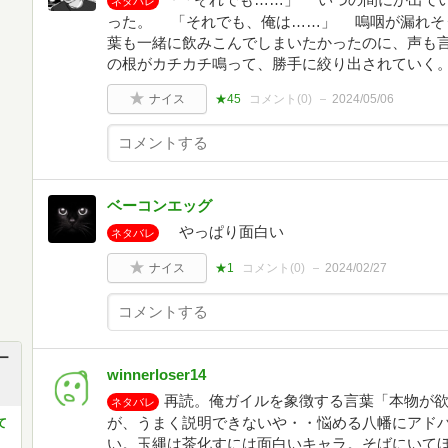
ネタバレ
った。 「それでも、俺は……」 嗚咽が漏れそ
葉も一緒に飲みこんでしまいたかったのに、声も
の根がカチカチ鳴って、勝手に絞り出されていく
ナイス
★45
コメント(
0
)
2024/05/06
ベーコンエッグ
やっぱり面白い
ネタバレ
ナイス
★1
コメント(
0
)
2024/02/27
ー
winnerloser14
再読。俺ガイルを象徴する言葉「本物が
ネタバレ
が、うまく説明できないや・・悩める八幡にアド
て
い。玉縄は茶化すには面白いキャラ。そばにいて