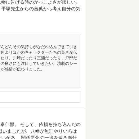
八幡に告げる時のかっこよさが眩しい。
。平塚先生からの言葉から考え自分の気
どんどんその気持ちがなだれ込んできて引き
ど何よりほかのキャラクターたちの良さが伝
ったり、川崎だったり三浦だったり、戸部だ
外の良さにも注目していきたい。演劇のシー
方が感情が伝わりました。
奉仕部。 そして、依頼を持ち込んだの
思いましたが、八幡が無理やりいろは
いかあ。 関係悪化の一途を辿る奉仕