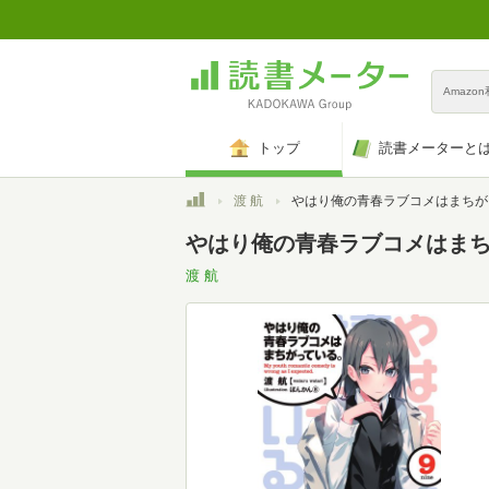
Amazo
トップ
読書メーターと
トップ
渡 航
やはり俺の青春ラブコメはまちがっている。 (9) (ガガガ文庫 わ 3-
やはり俺の青春ラブコメはまちがって
渡 航