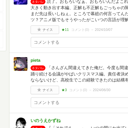
読了。おもろいなぁ、おもろいんだよこ
ネタバレ
大きく動き出す本編、正解も不正解もごっちゃの闇
まだ先は長いしねぇ。ところで幕総の何言ってん
ツ？アニメ版でもそうやったがこいつの言語が理解(
ナイス
★11
コメント(
0
)
2024/10/07
pieta
「さんざん間違えてきた俺だ。今度も間
ネタバレ
踊り続ける会議がやばいクリスマス編。責任者決
ならないけど、高校生でこの経験できたのは結構
ナイス
★3
コメント(
0
)
2024/06/30
いのうえかずね
『「それでも……」 いつの間にか出て