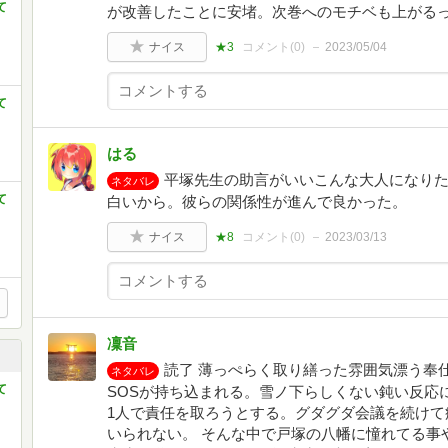
て
が改善したことに安堵。次巻へのモチベも上がる
ナイス
★3
コメント(
0
)
2023/05/04
て
はる
平塚先生の助言がいいこんな大人になりた
ネタバレ
て
白いから。彼らの関係性が進んで良かった。
ナイス
★8
コメント(
0
)
2023/03/13
凜音
読了 薄っぺらく取り繕った雰囲気漂う奉
ネタバレ
て
SOSが持ち込まれる。雪ノ下らしくない鈍い反応
1人で責任を取ろうとする。グダグダ会議を続けて
いられない。 そんな中で戸塚の八幡に憧れてる事