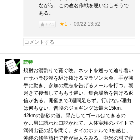
ながら、この改名作戦を思い出しそうで
ある。
★1
09/22 13:52
ナイス
読特
焼酎お湯割りで寛ぐ晩。ネットを巡って辿り着い
たサハラ砂漠を駆け抜けるマラソン大会。手が勝
手に動き、参加の意志を告げるメールを打つ。朝
起きて後悔してももう遅い。集合場所を告げる返
信がある。開催まで3週間足らず。行けない理由
は何もない。普段のジョギングは最大15km。
42kmの熱砂の道。果たしてゴールはできるの
か…男に誘われ口説かれて、人体実験のバイトで
満州出征の話を聞く。タイのホテルでItを感じ、
沖縄の修学旅行で皆が巨人をみる。中米の村で寝