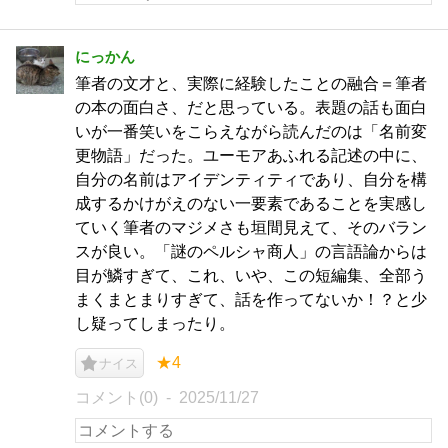
にっかん
筆者の文才と、実際に経験したことの融合＝筆者
の本の面白さ、だと思っている。表題の話も面白
いが一番笑いをこらえながら読んだのは「名前変
更物語」だった。ユーモアあふれる記述の中に、
自分の名前はアイデンティティであり、自分を構
成するかけがえのない一要素であることを実感し
ていく筆者のマジメさも垣間見えて、そのバラン
スが良い。「謎のペルシャ商人」の言語論からは
目が鱗すぎて、これ、いや、この短編集、全部う
まくまとまりすぎて、話を作ってないか！？と少
し疑ってしまったり。
★4
ナイス
コメント(0)
2025/11/27