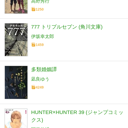
高野秀行
1250
777 トリプルセブン (角川文庫)
伊坂幸太郎
1459
多類婚姻譚
凪良ゆう
4249
HUNTER×HUNTER 39 (ジャンプコミッ
クス)