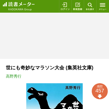
ログイン
新規登録
本を探
世にも奇妙なマラソン大会 (集英社文庫)
高野秀行
感想
457