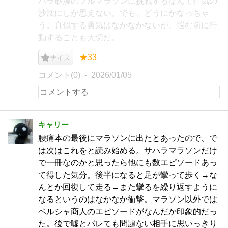
ハラ砂漠のフルマラソンに挑戦するなんて狂気の
沙汰にしか思えない。でも、どうにかなっちゃ
う。真似する勇気はなかなかないが、悩む前に行
動することも大切だ。
★33
ナイス
コメント(0)
2026/01/05
キャリー
腰痛本の最後にマラソンに出たとあったので、で
は次はこれをと読み始める。サハラマラソンだけ
で一冊なのかと思ったら他にも数エピソードあっ
て得した気分。後半になると足が攣って歩く→な
んとか回復して走る→また攣るを繰り返すように
なるというのはなかなか衝撃。マラソン以外では
ペルシャ商人のエピソードがなんだか印象的だっ
た。後で嘘とバレても問題ない相手に思いっきり