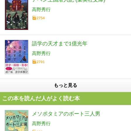
高野秀行
2754
語学の天才まで1億光年
高野秀行
2701
もっと見る
この本を読んだ人がよく読む本
メソポタミアのボート三人男
高野秀行