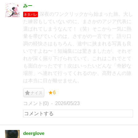
みー
深夜のワンクリックから始まった旅。大し
ネタバレ
た練習もしていないのに、まさかのアジア代表に
選ばれてしまうなんて！（笑）​そこから一気に熱
量を帯びていくのは、さすがの一言です。語り口
調の軽快さはもちろん、途中に挟まれる写真も良
いですよね〜！短編集には驚きましたが、それぞ
れが深く掘り下げられていて、これはこれでとて
も面白かったです！ ​次はいったいどんな「奇妙な
場所」へ連れて行ってくれるのか、高野さんの旅
は本当に目が離せません。
★6
ナイス
コメント(0)
2026/05/23
deerglove