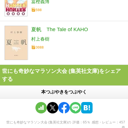
冨樫義博
598
夏帆 The Tale of KAHO
村上春樹
3088
世にも奇妙なマラソン大会 (集英社文庫)をシェア
する
本つぶやきをつぶやく
世にも奇妙なマラソン大会 (集英社文庫)
の
評価
65
％
感想・レビュー
457
件