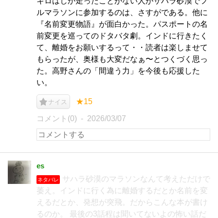
キロはしか走ったことがない人がサハラ砂漠でフ
ルマラソンに参加するのは、さすがである。他に
『名前変更物語』が面白かった。パスポートの名
前変更を巡ってのドタバタ劇。インドに行きたく
て、離婚をお願いするって・・読者は楽しませて
もらったが、奥様も大変だなぁ〜とつくづく思っ
た。高野さんの「間違う力」を今後も応援した
い。
★15
ナイス
コメント(0)
2026/03/07
es
サハラ砂漠のマラソンなんて考えただけで
ネタバレ
萎え。インドに行く為に離婚するだとか名前を変
えるだとか、発想が突飛。だからこんな本が書け
るのか。 最後の3話程は聞いてないよの怖い話だ