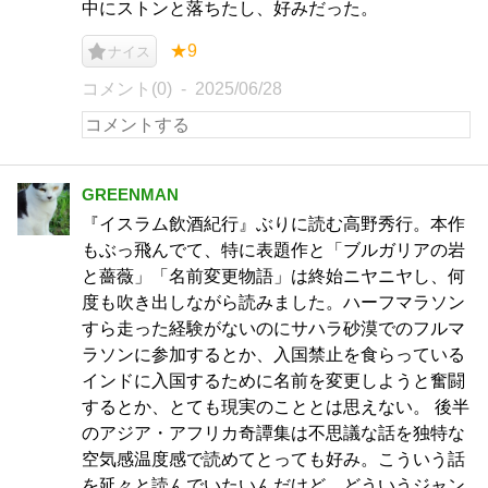
中にストンと落ちたし、好みだった。
★9
ナイス
コメント(0)
2025/06/28
GREENMAN
『イスラム飲酒紀行』ぶりに読む高野秀行。本作
もぶっ飛んでて、特に表題作と「ブルガリアの岩
と薔薇」「名前変更物語」は終始ニヤニヤし、何
度も吹き出しながら読みました。ハーフマラソン
すら走った経験がないのにサハラ砂漠でのフルマ
ラソンに参加するとか、入国禁止を食らっている
インドに入国するために名前を変更しようと奮闘
するとか、とても現実のこととは思えない。 後半
のアジア・アフリカ奇譚集は不思議な話を独特な
空気感温度感で読めてとっても好み。こういう話
を延々と読んでいたいんだけど、どういうジャン