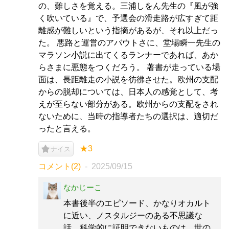
の、難しさを覚える。三浦しをん先生の『風が強
く吹いている』で、予選会の滑走路が広すぎて距
離感が難しいという指摘があるが、それ以上だっ
た。 悪路と運営のアバウトさに、堂場瞬一先生の
マラソン小説に出てくるランナーであれば、あか
らさまに悪態をつくだろう。 著書が走っている場
面は、長距離走の小説を彷彿させた。欧州の支配
からの脱却については、日本人の感覚として、考
えが至らない部分がある。欧州からの支配をされ
ないために、当時の指導者たちの選択は、適切だ
ったと言える。
★3
ナイス
コメント(2)
2025/09/15
なかじーこ
本書後半のエピソード、かなりオカルト
に近い、ノスタルジーのある不思議な
話。科学的に証明できないものは、世の