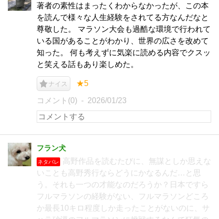
著者の素性はまったくわからなかったが、この本
を読んで様々な人生経験をされてる方なんだなと
尊敬した。 マラソン大会も過酷な環境で行われて
いる国があることがわかり、世界の広さを改めて
知った。 何も考えずに気楽に読める内容でクスッ
と笑える話もあり楽しめた。
★5
ナイス
コメント(0)
2026/01/23
フラン犬
高野作品を読むたびに、無謀としか思えな
ネタバレ
いことも高野秀行ならどうにかなるんだ…と思
う。それも一つの才能なのだろうか？日本ですら
フルマラソンの経験がない、フルマラソンどころ
か最長10キロ程度しか走ったことがないのに、サ