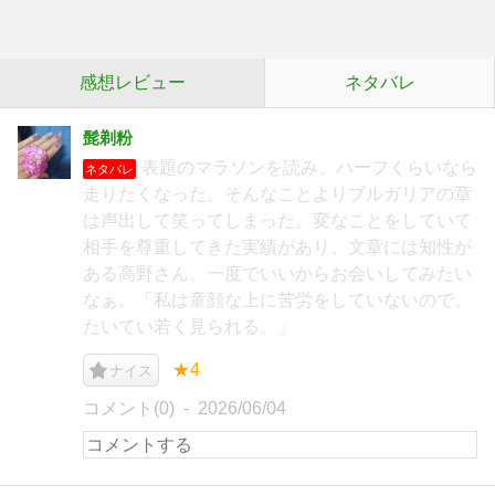
感想レビュー
ネタバレ
髭剃粉
表題のマラソンを読み、ハーフくらいなら
ネタバレ
走りたくなった。そんなことよりブルガリアの章
は声出して笑ってしまった。変なことをしていて
相手を尊重してきた実績があり、文章には知性が
ある高野さん。一度でいいからお会いしてみたい
なぁ。「私は童顔な上に苦労をしていないので、
たいてい若く見られる。」
★4
ナイス
コメント(0)
2026/06/04