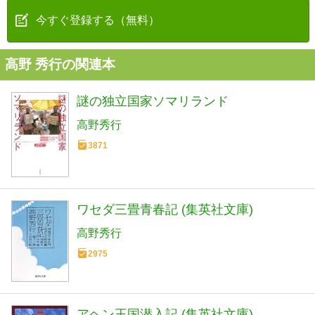
今すぐ登録する（無料）
高野 秀行の関連本
謎の独立国家ソマリランド
高野秀行
3871
ワセダ三畳青春記 (集英社文庫)
高野秀行
2975
アヘン王国潜入記 (集英社文庫)