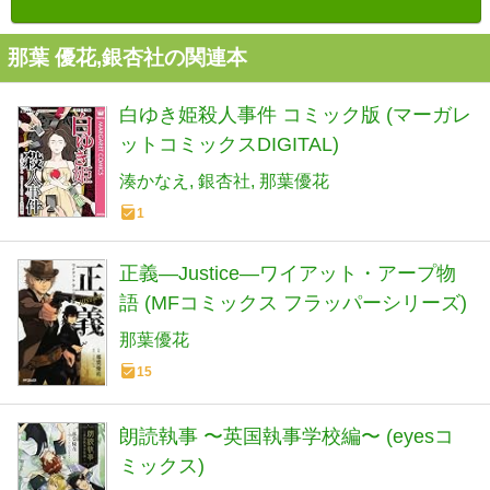
那葉 優花,銀杏社の関連本
白ゆき姫殺人事件 コミック版 (マーガレ
ットコミックスDIGITAL)
湊かなえ
銀杏社
那葉優花
1
正義―Justice―ワイアット・アープ物
語 (MFコミックス フラッパーシリーズ)
那葉優花
15
朗読執事 〜英国執事学校編〜 (eyesコ
ミックス)