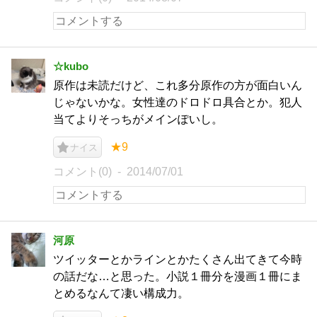
☆kubo
原作は未読だけど、これ多分原作の方が面白いん
じゃないかな。女性達のドロドロ具合とか。犯人
当てよりそっちがメインぽいし。
★9
ナイス
コメント(0)
2014/07/01
河原
ツイッターとかラインとかたくさん出てきて今時
の話だな…と思った。小説１冊分を漫画１冊にま
とめるなんて凄い構成力。