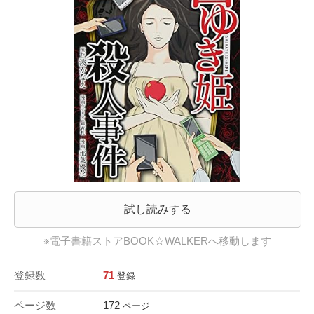
試し読みする
※電子書籍ストアBOOK☆WALKERへ移動します
登録数
71
登録
ページ数
172
ページ