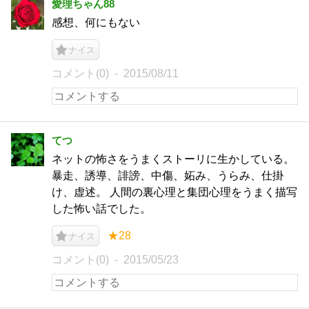
愛理ちゃん88
感想、何にもない
ナイス
コメント(0)
2015/08/11
てつ
ネットの怖さをうまくストーリに生かしている。
暴走、誘導、誹謗、中傷、妬み、うらみ、仕掛
け、虚述。 人間の裏心理と集団心理をうまく描写
した怖い話でした。
★28
ナイス
コメント(0)
2015/05/23