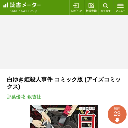
ログイン
新規登録
本を探
白ゆき姫殺人事件 コミック版 (アイズコミッ
クス)
那葉優花
,
銀杏社
感想
23