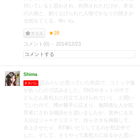
付いていると思わされ、利用されただけか。本当
の人物と、創り上げられた人物でかなりの開きが
当然出てくる。怖いね。
★28
ナイス
コメント(0)
2014/12/23
Shima
読みたいと思っていた作品で、コミック版
ネタバレ
があったので読みました。SNSやネットの中で、
どんどん真犯人に仕立て上げられていく、と聞い
ていたので、噂が勝手に広まり、無関係な人が犯
罪者にされる物語かと思いましたが、意外にも主
人公はジャーナリストで、自らネタを掲載して、
炎上させたり、RT稼いだりしてるのが想定外で
した。そして、そうやって真犯人に迫るかと思い