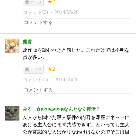
★2
ナイス
コメント(0)
2014/06/28
霧香
原作版を読むべきと感じた。これだけでは不明な
点が多い。
★2
ナイス
コメント(0)
2014/06/26
みる ✿ฅ<ФωФ>ฅなんとなく復活？
友人から聞いた殺人事件の内容を即座にネットに
あげる主人公にまず共感できず。といっても主人
公が常識的な人ばかりなわけはないのでそこは目