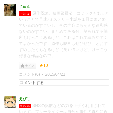
じゅん
原作既読。映画鑑賞済。コミックもあると
ネタバレ
いうことで早速♪ミステリー小説を１冊にまとめ
ているのがすごいし、その内容にもそんな違和感
ないのがすごい。まとめてある分、削られてる箇
所もけっこうあるけど、これはこれで読みやすく
てよかったです。原作も映画もぜひぜひ、とおす
すめしたくもなるけど（笑）怖いけど、けっこう
好きな作品なので。
★10
ナイス
コメント(0)
2015/04/21
えびこ
SNSの拡散などの力を上手く利用されて
ネタバレ
います。フリーライターは自分が事件の真相に近