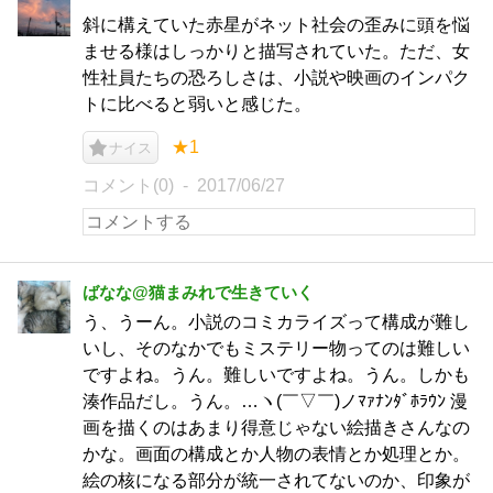
斜に構えていた赤星がネット社会の歪みに頭を悩
ませる様はしっかりと描写されていた。ただ、女
性社員たちの恐ろしさは、小説や映画のインパク
トに比べると弱いと感じた。
★1
ナイス
コメント(0)
2017/06/27
ばなな@猫まみれで生きていく
う、うーん。小説のコミカライズって構成が難し
いし、そのなかでもミステリー物ってのは難しい
ですよね。うん。難しいですよね。うん。しかも
湊作品だし。うん。…ヽ(￣▽￣)ノﾏｧﾅﾝﾀﾞﾎﾗｳﾝ 漫
画を描くのはあまり得意じゃない絵描きさんなの
かな。画面の構成とか人物の表情とか処理とか。
絵の核になる部分が統一されてないのか、印象が