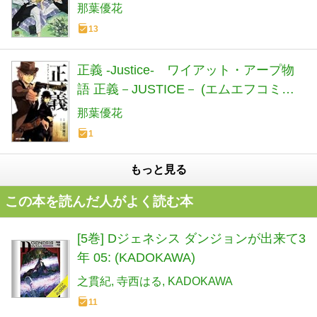
那葉優花
13
正義 -Justice- ワイアット・アープ物
語 正義－JUSTICE－ (エムエフコミッ
クス フラッパーシリーズ)
那葉優花
1
もっと見る
この本を読んだ人がよく読む本
[5巻] Dジェネシス ダンジョンが出来て3
年 05: (KADOKAWA)
之貫紀
寺西はる
KADOKAWA
11