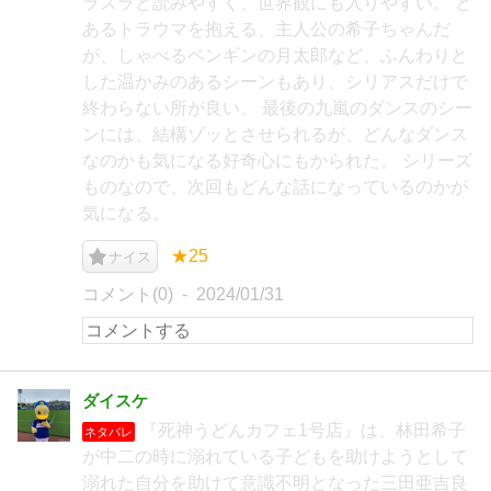
ラスラと読みやすく、世界観にも入りやすい。 と
あるトラウマを抱える、主人公の希子ちゃんだ
が、しゃべるペンギンの月太郎など、ふんわりと
した温かみのあるシーンもあり、シリアスだけで
終わらない所が良い。 最後の九嵐のダンスのシー
ンには、結構ゾッとさせられるが、どんなダンス
なのかも気になる好奇心にもかられた。 シリーズ
ものなので、次回もどんな話になっているのかが
気になる。
★25
ナイス
コメント(0)
2024/01/31
ダイスケ
『死神うどんカフェ1号店』は、林田希子
ネタバレ
が中二の時に溺れている子どもを助けようとして
溺れた自分を助けて意識不明となった三田亜吉良