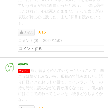
ていう設定が特に面白かったと思う。 「体は蘇生
したけれど、心は死んだままだ。」って言う所の
表現が特に心に残った。また2杯目も読みたいで
す。
★15
ナイス
コメント(0)
2024/11/07
ayako
娘が昔よく読んでたなーということで、向
ネタバレ
こうは懐かしみながら、私初めて読みました。語
り口軽いけどおっもい話で、コインランドリーの
待ち時間に読みながら胃が痛くなった…。個人的
にはここで終わってもいいな…続きどうしようか
な…。