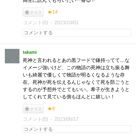
高生に読んでもらいたい一冊😊✨
★14
ナイス
コメント(0)
2023/10/01
takami
死神と言われるとあの黒フードで鎌持ってて…な
イメージ強いけど、この物語の死神は立ち振る舞
いも綺麗で優しくて物語が明るくなるような存
在。死神が死を伝えるんじゃなくて死を防ごうと
するのが予想外でとてもいい。希子が生きようと
してくれて見ている側もほんとに嬉しい！
★8
ナイス
コメント(0)
2023/06/17