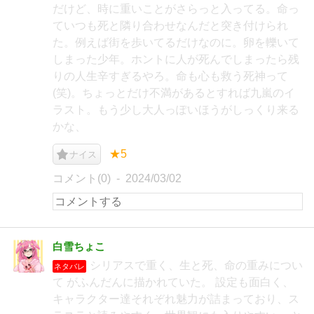
だけど、時に重いことがさらっと入ってる。命っ
ていつも死と隣り合わせなんだと突き付けられ
た。例えば街を歩いてるだけなのに。卵を轢いて
しまった少年。ホントに人が死んでしまったら残
りの人生辛すぎるやろ。命も心も救う死神って
(笑)。ちょっとだけ不満があるとすれば九嵐のイ
ラスト。もう少し大人っぽいほうがしっくり来る
かな、
★5
ナイス
コメント(0)
2024/03/02
白雪ちょこ
シリアスで重く、生と死、命の重みについ
ネタバレ
て がふんだんに描かれていた。 設定も面白く、
キャラクター達それぞれ魅力が詰まっており、ス