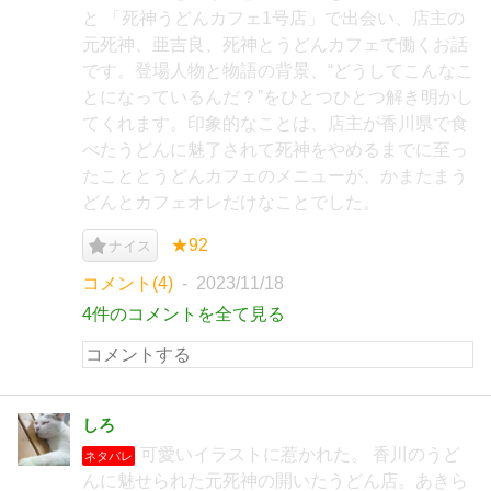
と 「死神うどんカフェ1号店」で出会い、店主の
元死神、亜吉良、死神とうどんカフェで働くお話
です。登場人物と物語の背景、“どうしてこんなこ
とになっているんだ？”をひとつひとつ解き明かし
てくれます。印象的なことは、店主が香川県で食
べたうどんに魅了されて死神をやめるまでに至っ
たこととうどんカフェのメニューが、かまたまう
どんとカフェオレだけなことでした。
★92
ナイス
コメント(4)
2023/11/18
4件のコメントを全て見る
しろ
可愛いイラストに惹かれた。 香川のうど
ネタバレ
んに魅せられた元死神の開いたうどん店。あきら