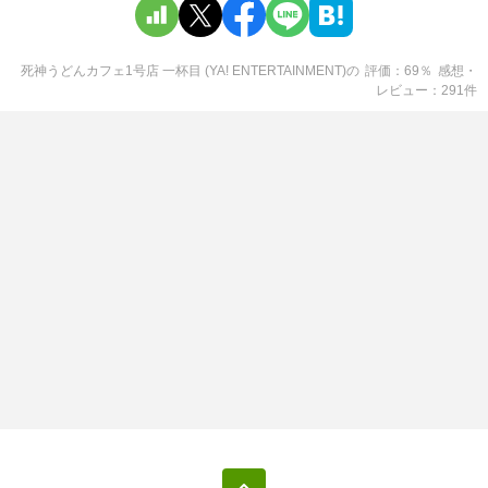
死神うどんカフェ1号店 一杯目 (YA! ENTERTAINMENT)
の
評価
69
％
感想・
レビュー
291
件