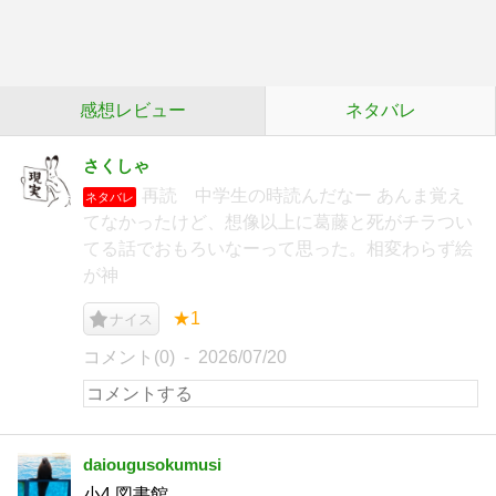
感想レビュー
ネタバレ
さくしゃ
再読 中学生の時読んだなー あんま覚え
ネタバレ
てなかったけど、想像以上に葛藤と死がチラつい
てる話でおもろいなーって思った。相変わらず絵
が神
★1
ナイス
コメント(0)
2026/07/20
daiougusokumusi
小4 図書館