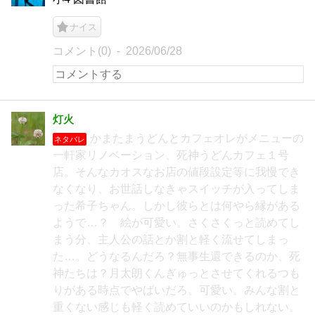
ナイス
コメント(0)
2026/06/28
灯火
かまたまうどんとカフェオレがメニューの
ネタバレ
一軒家リノベーション、死神うどんカフェ１号
店。そんなカオスなお店の値段設定等に我慢でき
なくなり、お世話しなきゃスイッチが入ってしま
った希子ちゃん。しかし彼らとは何やら縁がある
ようで…？ 絵が可愛い。さくさくっと読めてし
まう分、主人公の話とか割と軽く流せてしまっ
た…。どうなるんだろ？無事生還できるのか、死
神たちは？月太朗くんぎゅっとさせてくれるつも
りがある時点でやばいだろ。可愛い。みんな割と
重くない感じも軽く読めていいのかもしれない。