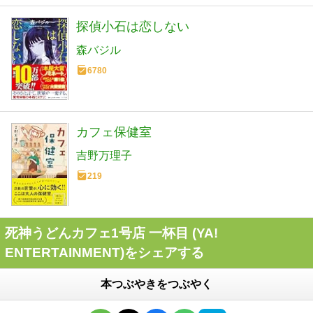
探偵小石は恋しない
森バジル
6780
カフェ保健室
吉野万理子
219
死神うどんカフェ1号店 一杯目 (YA!
ENTERTAINMENT)をシェアする
本つぶやきをつぶやく