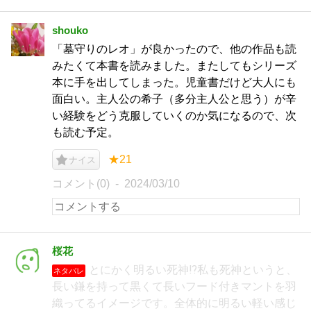
shouko
「墓守りのレオ」が良かったので、他の作品も読
みたくて本書を読みました。またしてもシリーズ
本に手を出してしまった。児童書だけど大人にも
面白い。主人公の希子（多分主人公と思う）が辛
い経験をどう克服していくのか気になるので、次
も読む予定。
★21
ナイス
コメント(0)
2024/03/10
桜花
とにかく明るい死神⁉️私も死神というと、
ネタバレ
長い鎌を持って黒くて長いフード付きマントを羽
織ってるイメージです。全体的に明るい軽い感じ