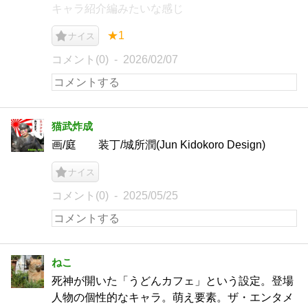
キャラ紹介編みたいな感じ
★1
ナイス
コメント(0)
2026/02/07
猫武炸成
画/庭 装丁/城所潤(Jun Kidokoro Design)
ナイス
コメント(0)
2025/05/25
ねこ
死神が開いた「うどんカフェ」という設定。登場
人物の個性的なキャラ。萌え要素。ザ・エンタメ