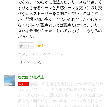
である。そのなかに仕込んだシリアスな問題。く
すりとさせるシーンと共感シーンを交互に織り交
ぜながらストーリーを展開させていくのはさす
が。登場人物が多く、だれがだれだったかわから
なくなるのが難点といえば難点だけれど、シリー
ズ化を最初から念頭においておけば、こうなるの
だろうな。
★4
ナイス
コメント(0)
2025/02/05
なの📖 @低浮上
再読。命を落としかけた高一の希子と死神
ネタバレ
うどんカフェ1号店の店員達の日常が描かれてい
た。 読んでいて、重い話も多いけど人物の設定が
個性的で面白いし、命の重さについて考えれる本
だった。 死神のダンスは、死の予告を意味するっ