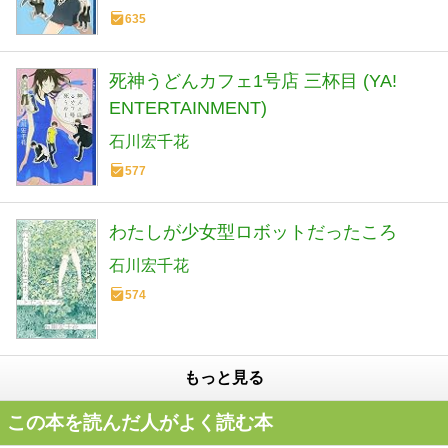
635
死神うどんカフェ1号店 三杯目 (YA!
ENTERTAINMENT)
石川宏千花
577
わたしが少女型ロボットだったころ
石川宏千花
574
もっと見る
この本を読んだ人がよく読む本