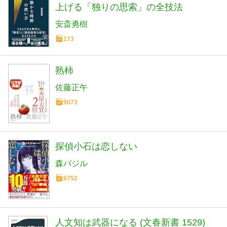
上げる「独りの思索」の全技法
安斎勇樹
173
熟柿
佐藤正午
9073
探偵小石は恋しない
森バジル
6752
人文知は武器になる (文春新書 1529)