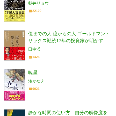
朝井リョウ
22100
億までの人 億からの人 ゴールドマン・
サックス勤続17年の投資家が明かす
「兆人」のマインド
田中渓
1428
暁星
湊かなえ
9021
静かな時間の使い方 自分の解像度を