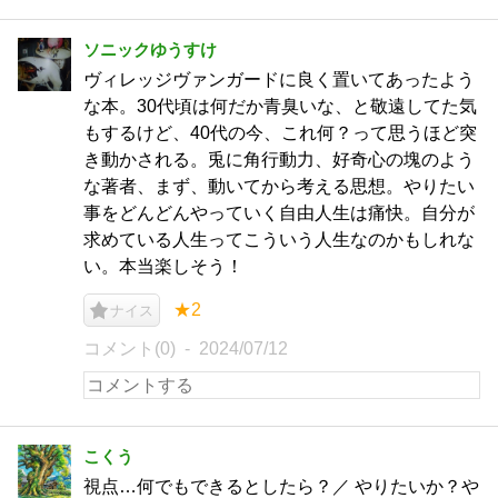
ソニックゆうすけ
ヴィレッジヴァンガードに良く置いてあったよう
な本。30代頃は何だか青臭いな、と敬遠してた気
もするけど、40代の今、これ何？って思うほど突
き動かされる。兎に角行動力、好奇心の塊のよう
な著者、まず、動いてから考える思想。やりたい
事をどんどんやっていく自由人生は痛快。自分が
求めている人生ってこういう人生なのかもしれな
い。本当楽しそう！
★2
ナイス
コメント(0)
2024/07/12
こくう
視点…何でもできるとしたら？／ やりたいか？や