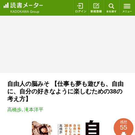
ログイン
新規登録
本を探
自由人の脳みそ 【仕事も夢も遊びも、自由
に、自分の好きなように楽しむための38の
考え方】
高橋歩
,
滝本洋平
感想
55