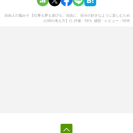
自由人の脳みそ 【仕事も夢も遊びも、自由に、自分の好きなように楽しむため
の38の考え方】
の
評価
59
％
感想・レビュー
55
件