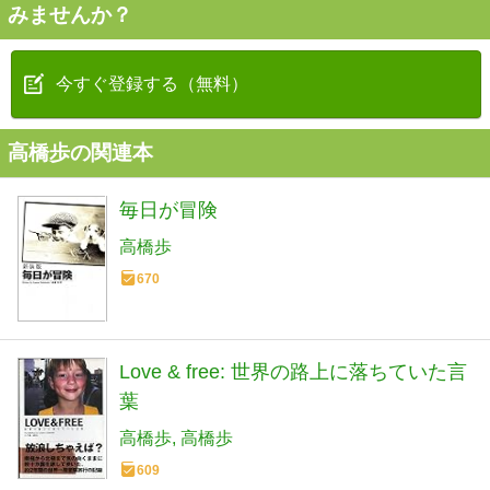
みませんか？
今すぐ登録する（無料）
高橋歩の関連本
毎日が冒険
高橋歩
670
Love & free: 世界の路上に落ちていた言
葉
高橋歩
高橋歩
609