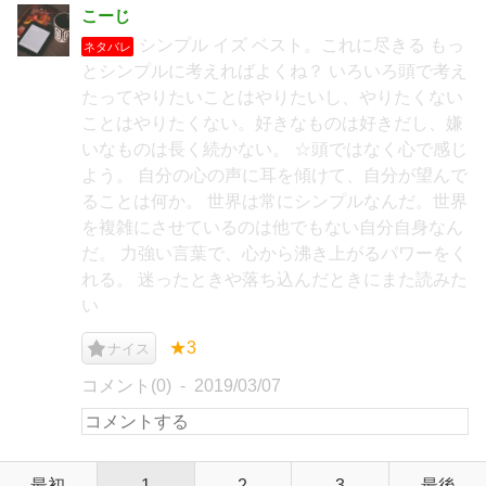
こーじ
シンプル イズ ベスト。これに尽きる もっ
ネタバレ
とシンプルに考えればよくね？ いろいろ頭で考え
たってやりたいことはやりたいし、やりたくない
ことはやりたくない。好きなものは好きだし、嫌
いなものは長く続かない。 ☆頭ではなく心で感じ
よう。 自分の心の声に耳を傾けて、自分が望んで
ることは何か。 世界は常にシンプルなんだ。世界
を複雑にさせているのは他でもない自分自身なん
だ。 力強い言葉で、心から沸き上がるパワーをく
れる。 迷ったときや落ち込んだときにまた読みた
い
★3
ナイス
コメント(0)
2019/03/07
最初
1
2
3
最後