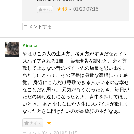
★48
01/20 07:15
ナイス
Aina ☺︎
やはりこの人の生き方、考え方がすきだなとイン
スパイアされる1冊。 高橋歩著を読むと、必ず尊
敬して止まない昔のバイト先の店長を思い出す。
わたしにとって、その店長は身近な高橋歩って感
覚。 身近にこんだけ尊敬できる人がいるのは幸せ
なことだと思う。 元気がなくなったとき、毎日が
ただの繰り返しになったとき、背中を押してほし
いとき。 あと少しなにか人生にスパイスが欲しく
なったときに開きたいのが高橋歩の本だなぁ。
★1
ナイス
コメント(0)
2019/11/15