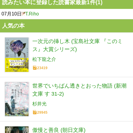
読みたい本に登録した読書家最新1件(1)
07月10日
T.Riho
人気の本
一次元の挿し木 (宝島社文庫 『このミ
ス』大賞シリーズ)
松下龍之介
23419
世界でいちばん透きとおった物語 (新潮
文庫 す 31-2)
杉井光
29945
傲慢と善良 (朝日文庫)