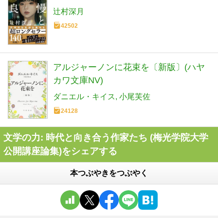
辻村深月
42502
アルジャーノンに花束を〔新版〕(ハヤ
カワ文庫NV)
ダニエル・キイス
小尾芙佐
24128
文学の力: 時代と向き合う作家たち (梅光学院大学
公開講座論集)をシェアする
本つぶやきをつぶやく