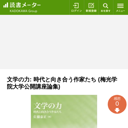
ログイン
新規登録
本を探
文学の力: 時代と向き合う作家たち (梅光学
院大学公開講座論集)
感想
0