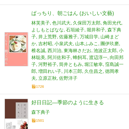
ぱっちり、朝ごはん (おいしい文藝)
林芙美子
色川武大
久保田万太郎
角田光代
よしもとばなな
石垣綾子
堀井和子
森下典
子
井上荒野
佐藤雅子
万城目学
山崎まど
か
吉村昭
小泉武夫
山本ふみこ
團伊玖磨
椎名誠
西川治
東海林さだお
池波正太郎
小
林聡美
阿川佐和子
蜂飼耳
渡辺淳一
向田邦
子
河野裕子
筒井ともみ
堀江敏幸
窪島誠一
郎
増田れい子
川本三郎
久住昌之
徳岡孝
夫
立原正秋
佐野洋子
1726
好日日記―季節のように生きる
森下典子
1501