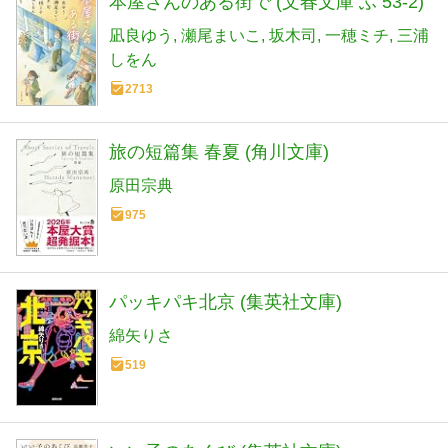
本屋さんのある街で (文春文庫 ふ 53-2)
凪良ゆう
瀬尾まいこ
坂木司
一穂ミチ
三浦
しをん
2713
旅の短篇集 春夏 (角川文庫)
原田宗典
975
パッキパキ北京 (集英社文庫)
綿矢りさ
519