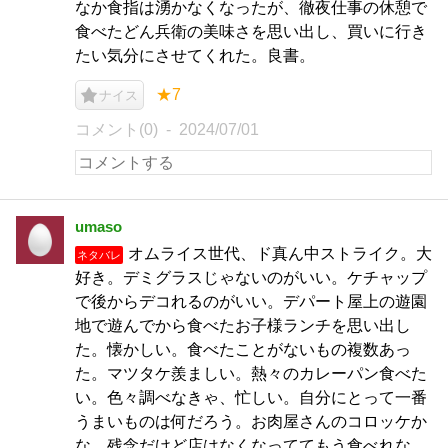
なか食指は湧かなくなったが、徹夜仕事の休憩で
食べたどん兵衛の美味さを思い出し、買いに行き
たい気分にさせてくれた。良書。
★7
ナイス
コメント(0)
2024/07/01
umaso
オムライス世代、ド真ん中ストライク。大
ネタバレ
好き。デミグラスじゃないのがいい。ケチャップ
で後からデコれるのがいい。デパート屋上の遊園
地で遊んでから食べたお子様ランチを思い出し
た。懐かしい。食べたことがないもの複数あっ
た。マツタケ羨ましい。熱々のカレーパン食べた
い。色々調べなきゃ、忙しい。自分にとって一番
うまいものは何だろう。お肉屋さんのコロッケか
な。残念だけど店はなくなっててもう食べれな