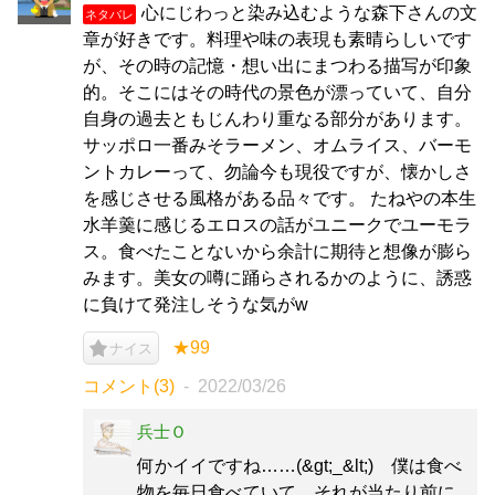
心にじわっと染み込むような森下さんの文
ネタバレ
章が好きです。料理や味の表現も素晴らしいです
が、その時の記憶・想い出にまつわる描写が印象
的。そこにはその時代の景色が漂っていて、自分
自身の過去ともじんわり重なる部分があります。
サッポロ一番みそラーメン、オムライス、バーモ
ントカレーって、勿論今も現役ですが、懐かしさ
を感じさせる風格がある品々です。 たねやの本生
水羊羹に感じるエロスの話がユニークでユーモラ
ス。食べたことないから余計に期待と想像が膨ら
みます。美女の噂に踊らされるかのように、誘惑
に負けて発注しそうな気がw
★99
ナイス
コメント(3)
2022/03/26
兵士Ｏ
何かイイですね……(&gt;_&lt;) 僕は食べ
物を毎日食べていて、それが当たり前に