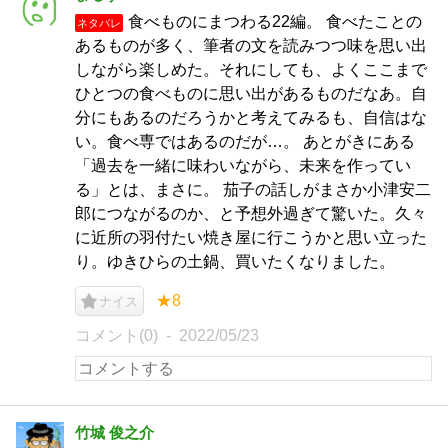
食べものにまつわる22編。 食べたことの
ネタバレ
あるものが多く、筆者の文を読みつつ味を思い出
しながら楽しめた。それにしても、よくここまで
ひとつの食べものに思い出があるものだなあ。自
分にもあるのだろうかと考えてみるも、自信はな
い。食べ専ではあるのだが…。 あとがきにある
「過去を一緒に味わいながら、未来を作ってい
る」とは、まさに。 茄子の話しがまさか小津安二
郎につながるのか、と予想外過ぎて驚いた。久々
に近所の羽付たい焼き屋に行こうかと思い立った
り。ゆきひらの土鍋、買いたくなりました。
★8
ナイス
コメント(0)
2022/05/23
竹城 俊之介