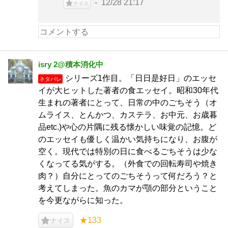
12/28 21:17
ナイス
isry 2@積本消化中
シリーズ1作目。「日日是好日」のエッセ
ネタバレ
イが大ヒットした著者の食エッセイ。昭和30年代
生まれの著者にとって、日常の中のごちそう（オ
ムライス、とんかつ、カステラ、お中元、お歳暮
品etc.)や心の片隅に残る懐かしい味覚の記憶。ど
のエッセイも優しく温かい気持ちになり、お腹が
空く。現代では特別の日に食べるごちそうは少な
くなってる気がする。（外食での回転寿司や焼き
肉？）自分にとってのごちそうって何だろう？と
考えてしまった。魚のカマが顎の部分ということ
を今更ながらに知った。
★133
ナイス