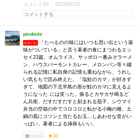
コメント(0)
2023/07/13
pirokichi
「たべものの味にはいつも思い出という薬
ネタバレ
味がついている」と言う著者の食にまつわるエッ
セイ23篇。オムライス、サッポロ一番みそラーメ
ン、ハウスバーモントカレー、メロンパン等々綴
られる記憶に私自身の記憶も重ねながら、うれし
い気もちで読み終えた。「塩鮭のカマ」が好きす
ぎて、地図の下北半島の形が鮭のカマに見えるよ
うになった‥には笑った。振るとカサカサ鳴るど
ん兵衛、だすだすだすと刻まれる茄子、シウマイ
弁当の空箱の中でコロコロと転がる小梅の種、土
鍋の底にコツンと当たるお玉…しあわせな音がい
っぱい。著者による挿画もいい。
★32
ナイス