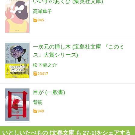
いい子のあくび (集英社文庫)
高瀬隼子
845
一次元の挿し木 (宝島社文庫 『このミ
ス』大賞シリーズ)
松下龍之介
23417
目が (一般書)
背筋
949
いとしいたべもの (文春文庫 も 27-1)をシェアする