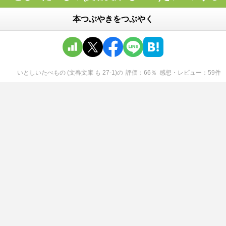
本つぶやきをつぶやく
いとしいたべもの (文春文庫 も 27-1)
の
評価
66
％
感想・レビュー
59
件