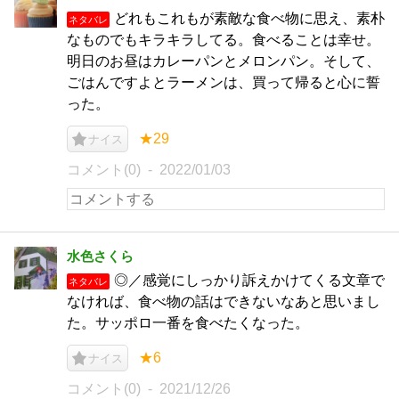
どれもこれもが素敵な食べ物に思え、素朴
ネタバレ
なものでもキラキラしてる。食べることは幸せ。
明日のお昼はカレーパンとメロンパン。そして、
ごはんですよとラーメンは、買って帰ると心に誓
った。
★29
ナイス
コメント(0)
2022/01/03
水色さくら
◎／感覚にしっかり訴えかけてくる文章で
ネタバレ
なければ、食べ物の話はできないなあと思いまし
た。サッポロ一番を食べたくなった。
★6
ナイス
コメント(0)
2021/12/26