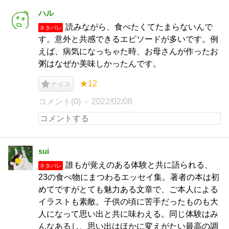
ハル
読みながら、食べたくてたまらないんで
ネタバレ
す。意外と共感できるエピソードが多いです。例
えば、病気になっちゃた時、お母さんが作ったお
粥はなぜか美味しかったんです。
★12
ナイス
コメント(0)
2022/02/08
sui
誰もが覚えのある体験と共に語られる、
ネタバレ
23の食べ物にまつわるエッセイ集。著者の本は初
めてですがとても魅力ある文章で、ご本人による
イラストも素敵。子供の頃に苦手だったものも大
人になって思い出と共に味わえる。同じ体験はみ
んなあるし、思い出はほかに変えがたい最高の調