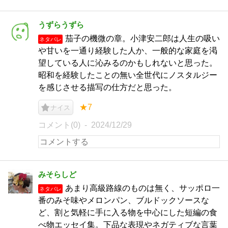
うずらうずら
茄子の機微の章。小津安二郎は人生の吸い
ネタバレ
や甘いを一通り経験した人か、一般的な家庭を渇
望している人に沁みるのかもしれないと思った。
昭和を経験したことの無い全世代にノスタルジー
を感じさせる描写の仕方だと思った。
★7
ナイス
コメント(0)
2024/12/29
みそらしど
あまり高級路線のものは無く、サッポロ一
ネタバレ
番のみそ味やメロンパン、ブルドックソースな
ど、割と気軽に手に入る物を中心にした短編の食
べ物エッセイ集。下品な表現やネガティブな言葉