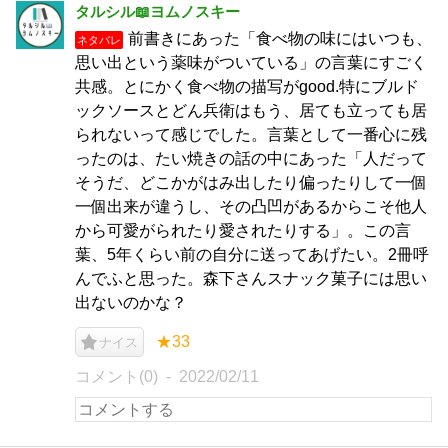
タルシル📖ヨムノスキー
前書きにあった「食べ物の味にはいつも、
ネタバレ
思い出という薬味がついている」の言葉にすごく
共感。とにかく食べ物の描写がgood.特にブルド
ックソースとどん兵衛はもう、居ても立っても居
られないって感じでした。言葉として一番心に残
ったのは、たい焼きの話の中にあった「人だって
そうだ、どこかがはみ出したり偏ったりして一個
一個出来が違うし、その凸凹があるからこそ他人
から可愛がられたり愛されたりする」。この言
葉、5年くらい前の自分に送ってあげたい。2冊呼
んでふと思った。森下さんスナック菓子には思い
出ないのかな？
★33
ナイス
コメント(0)
2022/02/11