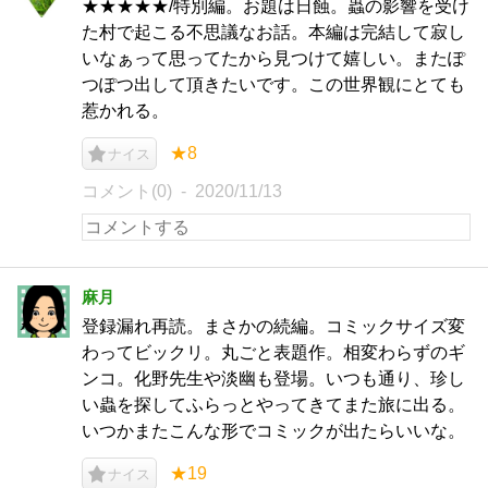
★★★★★/特別編。お題は日蝕。蟲の影響を受け
た村で起こる不思議なお話。本編は完結して寂し
いなぁって思ってたから見つけて嬉しい。またぽ
つぽつ出して頂きたいです。この世界観にとても
惹かれる。
★8
ナイス
コメント(0)
2020/11/13
麻月
登録漏れ再読。まさかの続編。コミックサイズ変
わってビックリ。丸ごと表題作。相変わらずのギ
ンコ。化野先生や淡幽も登場。いつも通り、珍し
い蟲を探してふらっとやってきてまた旅に出る。
いつかまたこんな形でコミックが出たらいいな。
★19
ナイス