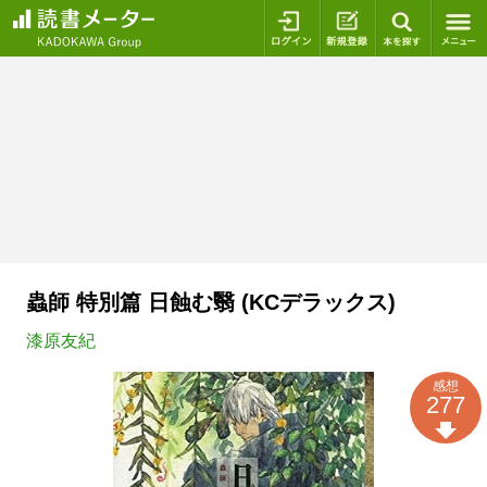
ログイン
新規登録
本を探
蟲師 特別篇 日蝕む翳 (KCデラックス)
漆原友紀
感想
277