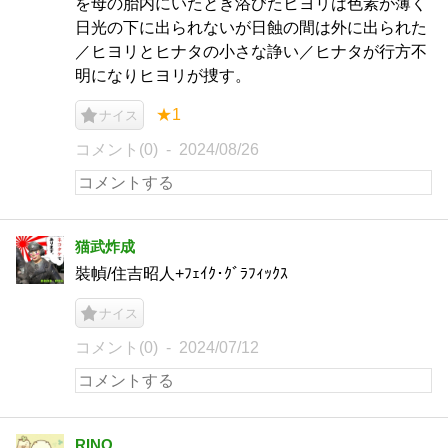
を母の胎内にいたとき浴びたヒヨリは色素が薄く
日光の下に出られないが日蝕の間は外に出られた
／ヒヨリとヒナタの小さな諍い／ヒナタが行方不
明になりヒヨリが捜す。
★1
ナイス
コメント(0)
2024/08/26
猫武炸成
裝幀/住吉昭人+ﾌｪｲｸ･ｸﾞﾗﾌｨｯｸｽ
ナイス
コメント(0)
2024/07/12
RINO