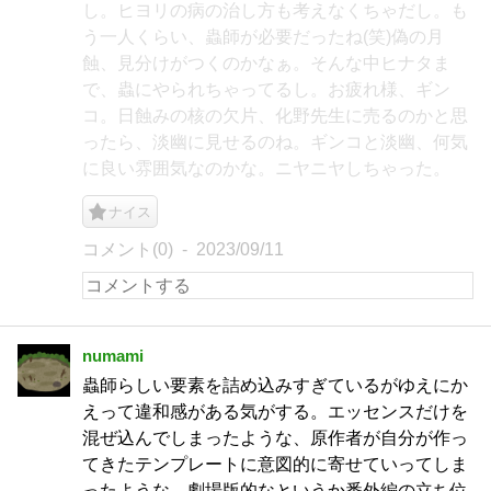
し。ヒヨリの病の治し方も考えなくちゃだし。も
う一人くらい、蟲師が必要だったね(笑)偽の月
蝕、見分けがつくのかなぁ。そんな中ヒナタま
で、蟲にやられちゃってるし。お疲れ様、ギン
コ。日蝕みの核の欠片、化野先生に売るのかと思
ったら、淡幽に見せるのね。ギンコと淡幽、何気
に良い雰囲気なのかな。ニヤニヤしちゃった。
ナイス
コメント(0)
2023/09/11
numami
蟲師らしい要素を詰め込みすぎているがゆえにか
えって違和感がある気がする。エッセンスだけを
混ぜ込んでしまったような、原作者が自分が作っ
てきたテンプレートに意図的に寄せていってしま
ったような。劇場版的なというか番外編の立ち位