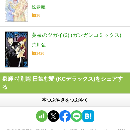
絵夢羅
16
黄泉のツガイ(2) (ガンガンコミックス)
荒川弘
1420
蟲師 特別篇 日蝕む翳 (KCデラックス)をシェアす
る
本つぶやきをつぶやく