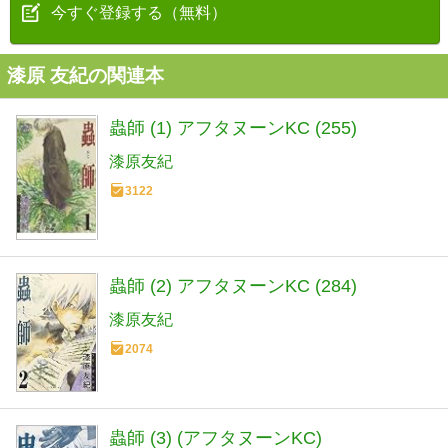
今すぐ登録する（無料）
漆原 友紀の関連本
蟲師 (1) アフタヌーンKC (255)
漆原友紀
3122
蟲師 (2) アフタヌーンKC (284)
漆原友紀
2074
蟲師 (3) (アフタヌーンKC)