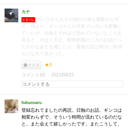
カナ
ギンコさんもその他の人達も相変わらず
ネタバレ
で、何より。ギンコさんの洋装でいろいろ想像し
ていたが、日蝕をそれほど恐れていないところを
見ると、やはり大正、昭和初期のころのお話だっ
たのかなあとも感じたり。最後の話は明るい気持
ちになれて良かった。
★3
ナイス
コメント(0)
2021/04/22
fukuosaru
登録忘れてましたの再読。日蝕のお話。ギンコは
相変わらずで、そういう時間が流れているのだな
と。また会えて嬉しかったです。またこうして、