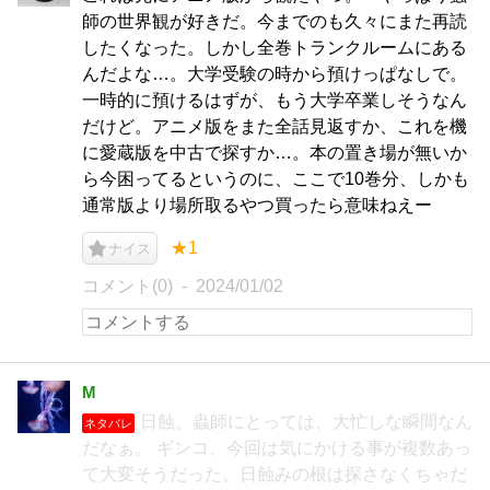
師の世界観が好きだ。今までのも久々にまた再読
したくなった。しかし全巻トランクルームにある
んだよな…。大学受験の時から預けっぱなしで。
一時的に預けるはずが、もう大学卒業しそうなん
だけど。アニメ版をまた全話見返すか、これを機
に愛蔵版を中古で探すか…。本の置き場が無いか
ら今困ってるというのに、ここで10巻分、しかも
通常版より場所取るやつ買ったら意味ねえー
★1
ナイス
コメント(0)
2024/01/02
M
日蝕。蟲師にとっては、大忙しな瞬間なん
ネタバレ
だなぁ。 ギンコ、今回は気にかける事が複数あっ
て大変そうだった。日蝕みの根は探さなくちゃだ