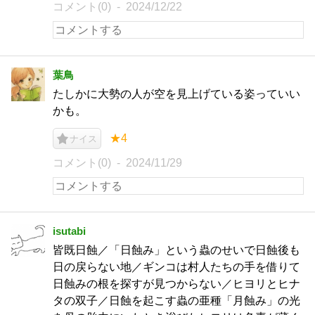
コメント(0)
2024/12/22
葉鳥
たしかに大勢の人が空を見上げている姿っていい
かも。
★4
ナイス
コメント(0)
2024/11/29
isutabi
皆既日蝕／「日蝕み」という蟲のせいで日蝕後も
日の戻らない地／ギンコは村人たちの手を借りて
日蝕みの根を探すが見つからない／ヒヨリとヒナ
タの双子／日蝕を起こす蟲の亜種「月蝕み」の光