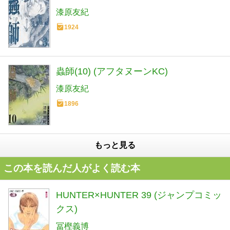
漆原友紀
1924
蟲師(10) (アフタヌーンKC)
漆原友紀
1896
もっと見る
この本を読んだ人がよく読む本
HUNTER×HUNTER 39 (ジャンプコミッ
クス)
冨樫義博