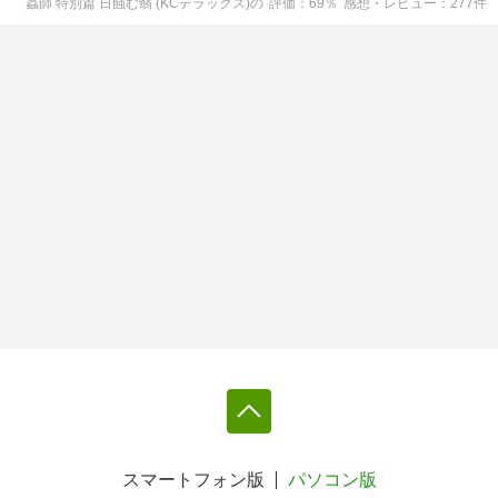
蟲師 特別篇 日蝕む翳 (KCデラックス)
の
評価
69
％
感想・レビュー
277
件
スマートフォン版
パソコン版