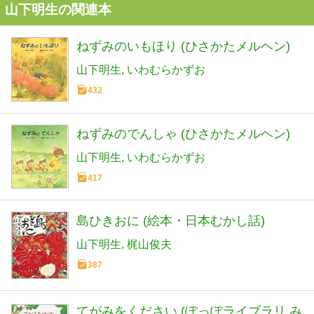
山下明生の関連本
ねずみのいもほり (ひさかたメルヘン)
山下明生
いわむらかずお
432
ねずみのでんしゃ (ひさかたメルヘン)
山下明生
いわむらかずお
417
島ひきおに (絵本・日本むかし話)
山下明生
梶山俊夫
387
てがみをください (ぽっぽライブラリ み