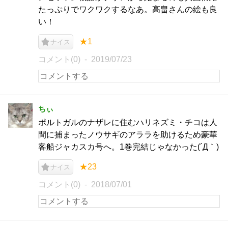
たっぷりでワクワクするなあ。高畠さんの絵も良
い！
★1
ナイス
コメント(0)
2019/07/23
ちぃ
ポルトガルのナザレに住むハリネズミ・チコは人
間に捕まったノウサギのアララを助けるため豪華
客船ジャカスカ号へ。1巻完結じゃなかった(´Д｀)
★23
ナイス
コメント(0)
2018/07/01