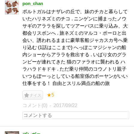
pon_chan
ポルトガルはナザレの丘で、妹のチカと暮らして
いたハリネズミのチコ . ニンゲンに捕まったノウ
サギのアララを探してツアーバスに乗り込み、大
都会リスボンへ . 旅ネズミのマルコ・ポーロと出
会い、誘われるままに豪華客船ジャカスカ号へ乗
り込む (1話はここまで) へっぽこマジシャンの船
内ショーからアララを救出する . いばり女のグラ
ンピーが連れてきた 猫のファラオに襲われる ハ
ラハラドキドキ . ただ乗り仲間のコウノトリ親子
いつもぽーっとしている船室係のポーヤンがいい
仕事をする！ 自由とスリル満点の船の旅
★5
ナイス
コメント(0)
2017/09/22