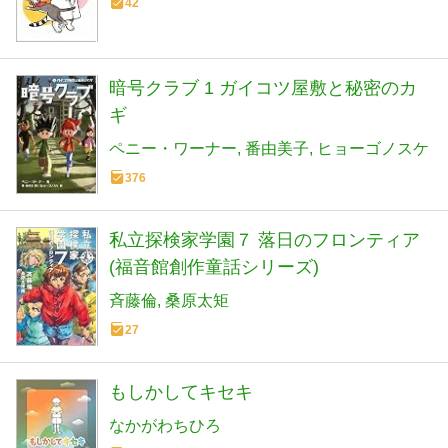
42
暗号クラブ 1 ガイコツ屋敷と秘密のカ
ギ
ペニー・ワーナー
番由美子
ヒョーゴノスケ
376
私立探検家学園７ 落日のフロンティア
(福音館創作童話シリーズ)
斉藤倫
桑原太矩
27
もしかしてキセキ
なかがわちひろ