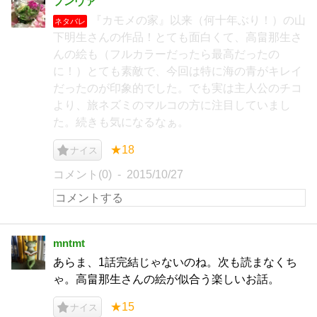
プンヴァ
『カモメの家』以来（何十年ぶり！）の山
ネタバレ
下明生さんの作品！とても面白くて、高畠那生さ
んの絵も（フルカラーだったら最高だったの
に！）とても素敵で、今回は特に海の青がキレイ
だったのが印象的でした。でも実は主人公のチコ
より、旅ネズミのマルコの方に注目していまし
た。続きも気になるなぁ。
★18
ナイス
コメント(0)
2015/10/27
mntmt
あらま、1話完結じゃないのね。次も読まなくち
ゃ。高畠那生さんの絵が似合う楽しいお話。
★15
ナイス