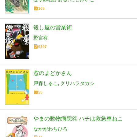
105
殺し屋の営業術
野宮有
9397
窓のまどかさん
戸森しるこ
クリハラタカシ
55
やまの動物病院④ ハチは救急車ねこ
なかがわちひろ