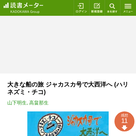
ログイン
新規登録
本を探
大きな船の旅 ジャカスカ号で大西洋へ (ハリ
ネズミ・チコ)
山下明生
,
高畠那生
感想
11