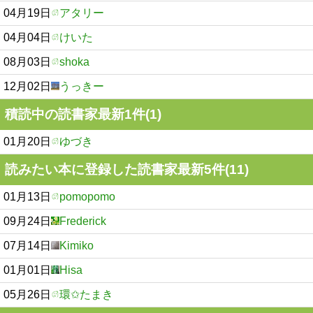
04月19日
アタリー
04月04日
けいた
08月03日
shoka
12月02日
うっきー
積読中の読書家最新1件(1)
01月20日
ゆづき
読みたい本に登録した読書家最新5件(11)
01月13日
pomopomo
09月24日
Frederick
07月14日
Kimiko
01月01日
Hisa
05月26日
環✩たまき